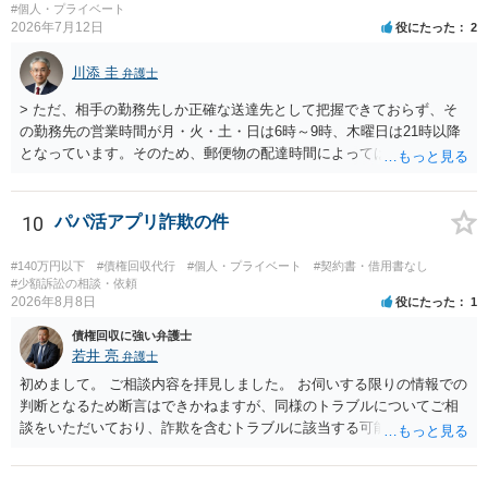
#個人・プライベート
2026年7月12日
役にたった
2
川添 圭
弁護士
> ただ、相手の勤務先しか正確な送達先として把握できておらず、そ
の勤務先の営業時間が月・火・土・日は6時～9時、木曜日は21時以降
となっています。そのため、郵便物の配達時間によっては受け取りが
難しい可能性があります。 営業時間を具体的に明らかにして、早朝・
夜間の送達を上申するのが基本になりますが、感覚的には郵便局を動
かすには早すぎるので執行官送達を申し立てる必要があるかもしれま
10
パパ活アプリ詐欺の件
せん。裁判所としては（あまりに特殊すぎて）就業場所送達を認めな
い可能性もありますし、執行官送達には費用もかかりますので、まず
#140万円以下
#債権回収代行
#個人・プライベート
#契約書・借用書なし
は裁判所へ相談した方がよいと思います。
#少額訴訟の相談・依頼
2026年8月8日
役にたった
1
債権回収に強い弁護士
若井 亮
弁護士
初めまして。 ご相談内容を拝見しました。 お伺いする限りの情報での
判断となるため断言はできかねますが、同様のトラブルについてご相
談をいただいており、詐欺を含むトラブルに該当する可能性があるで
しょう。 返金の請求にあたっては、相手方の身元を特定する必要があ
ります。 お金を渡した方法が現金手渡しではなく、指定口座への振込