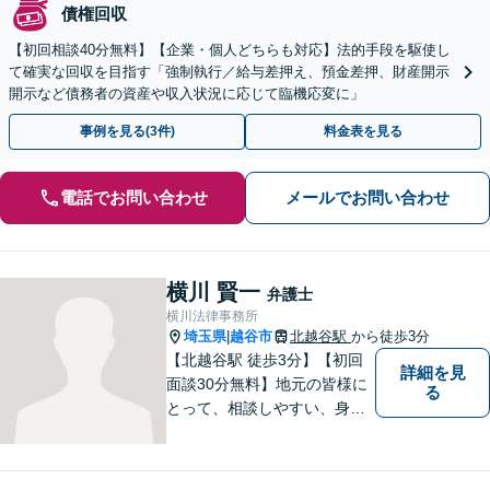
債権回収
【初回相談40分無料】【企業・個人どちらも対応】法的手段を駆使し
て確実な回収を目指す「強制執行／給与差押え、預金差押、財産開示
開示など債務者の資産や収入状況に応じて臨機応変に」
事例を見る(3件)
料金表を見る
電話でお問い合わせ
メールでお問い合わせ
横川 賢一
弁護士
横川法律事務所
埼玉県
越谷市
北越谷駅
から徒歩3分
|
【北越谷駅 徒歩3分】【初回
詳細を見
面談30分無料】地元の皆様に
る
とって、相談しやすい、身近
な法律事務所を目指しており
ます。法律問題でお悩みの
方、弁護士にこんなこと相談