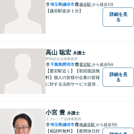
埼玉県
越谷市
越谷駅
から徒歩1分
|
【越谷駅徒歩１分】
詳細を見
る
高山 聡宏
弁護士
野田総合法律事務所
千葉県
野田市
愛宕駅
から徒歩5分
|
【愛宕駅近く】【初回面談無
詳細を見
料】個人の皆様や企業の皆様
る
に対する法的サービス提供に
誠実に取り組んでいきたいと
考えております。刑事事件／
民事事件／家事事件／企業法
務など、幅広く対応します。
小宮 豊
弁護士
【当日／夜間／休日対応可】
エクレシア法律事務所
お気軽にご相談ください。
埼玉県
越谷市
南越谷駅
から徒歩3分
|
【相談料無料】【夜間休日対