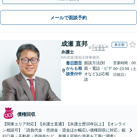
メールで面談予約
成瀬 直邦
東京都
インタビュ
ーを見る
弁護士
NN赤坂溜池法律事務所
春日部市
面談方法(対
営業時間：00:
からも相
面・電話・ビデ
00~23:59（土
談受付中
オなど)は応相
日祝日）
談
債権回収
【関東エリア対応】【弁護士直通】【弁護士歴10年以上】【オンライ
ン相談可】「請負代金・売掛金・貸金ほか幅広い債権回収に対応」銀
行口座・不動産・売掛先など、差押え可能な資産を丁寧に調査し、効