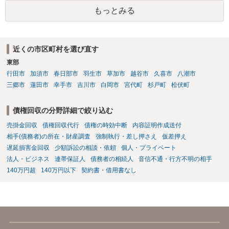
であるならば、相手方の身元を特定できる可能性もあるでしょう。 い
もっとみる
ずれにせよ、まずは速やかに最寄りの警察署に被害相談に行くことを
お勧めします。
近くの市区町村を選び直す
東部
行田市
加須市
春日部市
羽生市
草加市
越谷市
久喜市
八潮市
三郷市
蓮田市
幸手市
吉川市
白岡市
宮代町
杉戸町
松伏町
債権回収の分野詳細で絞り込む
売掛金回収
債権回収代行
債権の時効中断
内容証明作成送付
相手(債務者)の所在・財産調査
強制執行・差し押さえ
仮差押え
遅延損害金回収
少額訴訟の相談・依頼
個人・プライベート
法人・ビジネス
連帯保証人
債務者の相続人
音信不通・行方不明の相手
140万円超
140万円以下
契約書・借用書なし