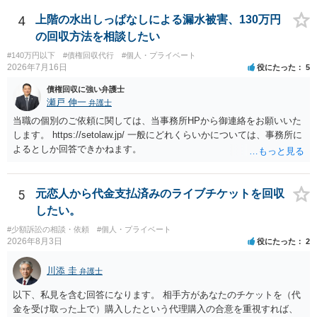
ている場合は、相手方（被告）の住所で訴状を作成提出し、裁判所に
代理人が就いていたことを知らせると（訴状の記載内容から明らかな
4
上階の水出しっぱなしによる漏水被害、130万円
場合も）、裁判所が当該代理人弁護士に事前連絡し、引き続き訴訟も
の回収方法を相談したい
受任するかを聞いたうえで、受任の意志が明らかになったところで、
#140万円以下
#債権回収代行
#個人・プライベート
直接被告に送達するのではなく、代理人に訴状の受領を促すこともあ
2026年7月16日
役にたった
5
ります。 ラインのやり取りでしか証拠がないと、実際の本人性が明ら
かではありません。もちろん弁護士（２０万円の請求で代理人弁護士
債権回収に強い弁護士
に委任するかも疑わしいのですが）も住所は明らかにしないでしょ
瀬戸 伸一
弁護士
う。 何か本人を示す事実（振込先などの情報）から、相手の住所等の
当職の個別のご依頼に関しては、当事務所HPから御連絡をお願いいた
情報を割り出していくしかないように思えます。 以上、ご参考まで。
します。 https://setolaw.jp/ 一般にどれくらいかについては、事務所に
よるとしか回答できかねます。
5
元恋人から代金支払済みのライブチケットを回収
したい。
#少額訴訟の相談・依頼
#個人・プライベート
2026年8月3日
役にたった
2
川添 圭
弁護士
以下、私見を含む回答になります。 相手方があなたのチケットを（代
金を受け取った上で）購入したという代理購入の合意を重視すれば、