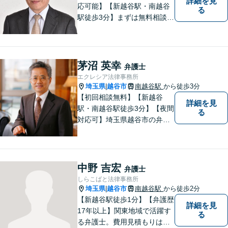
詳細を見
応可能】【新越谷駅・南越谷
る
駅徒歩3分】まずは無料相談
（離婚を除く）でじっくりと
お話をうかがいます。
茅沼 英幸
弁護士
エクレシア法律事務所
埼玉県
越谷市
南越谷駅
から徒歩3分
|
【初回相談無料】【新越谷
詳細を見
駅・南越谷駅徒歩3分】【夜間
る
対応可】埼玉県越谷市の弁護
士です。
中野 吉宏
弁護士
しらこばと法律事務所
埼玉県
越谷市
南越谷駅
から徒歩2分
|
【新越谷駅徒歩1分】【弁護歴
詳細を見
17年以上】関東地域で活躍す
る
る弁護士。費用見積もりは無