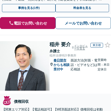
果的な手続きを選択します【休日・夜間相談可】
事例を見る(1件)
料金表を見る
電話でお問い合わせ
メールでお問い合わせ
稲井 要介
東京都
インタビュ
ーを見る
弁護士
稲井法律特許事務所
営業時
春日部市
面談方法(対面・電
からも相談
話・ビデオなど)は
間：本日
受付中
応相談
定休日
債権回収
【関東エリア対応】【電話相談可】【WEB面談対応】債権回収は初動