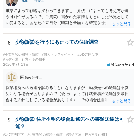
川添 圭
からスタートすることになるでしょう。 ご理解のとおり、詐欺である
弁護士
ことの立証は簡単ではありません。 刑事事件化が出来るのであれば、
事案によって戦略は変わってきますし、弁護士によっても考え方が違
返金交渉で有利になる可能性がありますが、民事上の詐欺の立証以上
う可能性があるので、ご質問に書かれた事情をもとにした私見として
に難しいところがあります。 こちらについては、一度、最寄りの警察
回答すると、あなたの立替分（時期と金額）を確定させた上で、淡々
署に被害相談をするようにしてください。 具体的な見通しに関して
と訴訟提起する方がよい事案ではないかと思料します。支払督促だ
は、証拠を拝見する必要があるため、直接弁護士にご相談された方が
と、もし異議申立てがなされる可能性が高そうであれば時間の浪費
良いかと思います。
（通常訴訟へ移行する日数分空転する）になりますし、支払督促及び
8
少額訴訟を行うにあたっての住所調査
その異議後の通常訴訟は相手方の住所地が管轄裁判所になるため（特
に相手方が遠方である場合は）対応が面倒な場合があるからです。相
#少額訴訟の相談・依頼
#個人・プライベート
#140万円以下
手方の主張については、和解で減額を考慮すればよいと思います。 な
#音信不通・行方不明の相手
2026年7月13日
役にたった
4
お、残念ながら、「連絡も返ってこず、返済の目処も立たずで精神的
ダメージが大きく」という理由では、慰謝料請求は通常は認められま
匿名A
せん。
弁護士
就業場所への送達を試みることになりますが、勤務先への送達は不奏
功になる場合がありますので（会社によっては就業場所送達は受取拒
否する方針にしている場合があります）、その場合は自宅の住所調査
が必要になるでしょう。
9
少額訴訟 住所不明の場合勤務先への書類送達は可
能？
#140万円以下
#少額訴訟の相談・依頼
#音信不通・行方不明の相手