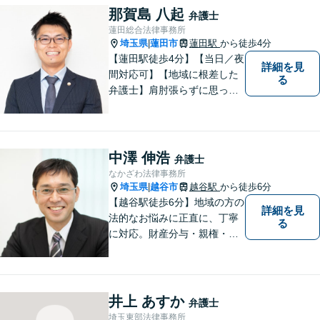
してよいのかと迷っている
那賀島 八起
弁護士
方、ぜひ一度ご相談くださ
蓮田総合法律事務所
い。
埼玉県
蓮田市
蓮田駅
から徒歩4分
|
【蓮田駅徒歩4分】【当日／夜
詳細を見
間対応可】【地域に根差した
る
弁護士】肩肘張らずに思って
いることや感じていることを
お話しいただき、解決案を一
緒に考えていきましょう。
中澤 伸浩
弁護士
なかざわ法律事務所
埼玉県
越谷市
越谷駅
から徒歩6分
|
【越谷駅徒歩6分】地域の方の
詳細を見
法的なお悩みに正直に、丁寧
る
に対応。財産分与・親権・養
育費・不倫/不貞の慰謝料・個
人/会社/事業の借金・交通事故
の慰謝料/損賠賠償請求など身
近なお困りごとはお気軽にご
井上 あすか
弁護士
相談ください。
埼玉東部法律事務所