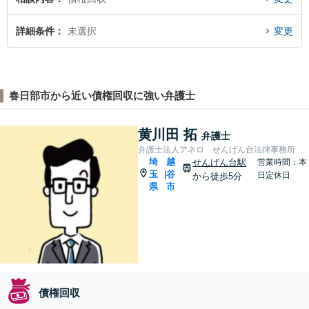
詳細条件
未選択
変更
春日部市から近い債権回収に強い弁護士
黄川田 拓
弁護士
弁護士法人アネロ せんげん台法律事務所
埼
越
せんげん台駅
営業時間：本
玉
谷
|
日定休日
から徒歩5分
県
市
債権回収