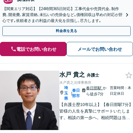
【関東エリア対応】【24時間365日対応】工事代金や売買代金､制作
費､開発費､家賃滞納､未払いの売掛金など｡債権回収は早めの対応が肝
心です｡依頼者さまの利益の最大化を目指し､尽力します｡
料金表を見る
電話でお問い合わせ
メールでお問い合わせ
水戸 貴之
弁護士
水戸貴之法律事務所
埼
春日部駅
か
営業時間：本
春日
玉
|
日定休日
ら徒歩7分
部市
県
【弁護士歴10年以上】【春日部駅7分】
皆様の人生を真摯にサポートいたしま
す。相談の第一歩へ。相続問題は当事
者同士ではなく弁護士を挟みましょ
う。交通事故は弁護士登録以来、多数