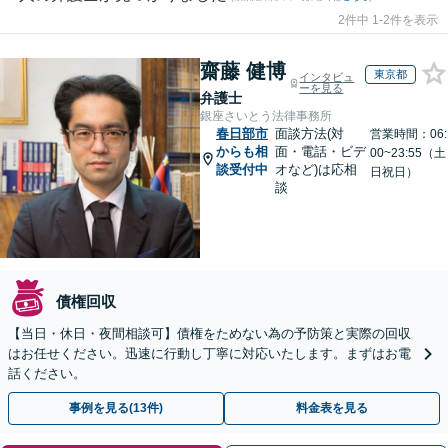
2件中 1-2件を表示
齋藤 健博
東京都
インタビュ
ーを見る
弁護士
銀座さいとう法律事務所
春日部市
面談方法(対
営業時間：06:
からも相
面・電話・ビデ
00~23:55（土
談受付中
オなど)は応相
日祝日）
談
債権回収
【当日・休日・夜間相談可】債権をためない為の予防策と実際の回収
はお任せください。迅速に行動し丁寧に対応いたします。まずはお電
話ください。
事例を見る(13件)
料金表を見る