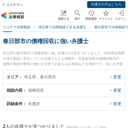
弁護士の方はこちら
ココナラへ
投稿する
探す
閲覧履歴
マイリスト
ログイン
ココナラ法律相談
埼玉県で法律相談できる弁護士
春日部市で法律相談
春日部市の債権回収に強い弁護士
埼玉県の春日部市で債権回収に強い弁護士が2名見つかりました。初回面談無料
や休日面談に対応している弁護士なども掲載中。売掛金回収や債権回収代行、
債権の時効中断等の細かな分野での絞り込み検索もでき便利です。特に水戸貴
之法律事務所の水戸 貴之弁護士ややまぐち法律事務所の山口 翔一弁護士のプロ
フィール情報や弁護士費用、強みなどが注目されています。『春日部市で土日
エリア
埼玉県、春日部市
変更
や夜間に発生した債権回収のトラブルを今すぐに弁護士に相談したい』『債権
回収のトラブル解決の実績豊富な近くの弁護士を検索したい』『初回相談無料
相談内容
債権回収
変更
で債権回収を法律相談できる春日部市内の弁護士に相談予約したい』などでお
困りの相談者さんにおすすめです。
詳細条件
未選択
変更
2
人の弁護士が見つかりました
(検索結果について詳しくは
こちら
)