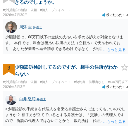
を求める民事訴訟、支払督促その他必要な法的手続を直ちに講じま
きるのでしょうか。
す。 その際には、訴訟に要する費用その他法令上認められる金員につ
#少額訴訟の相談・依頼
#個人・プライベート
いても併せて請求する予定ですので、あらかじめ申し添えます。 本件
2026年7月30日
役にたった
3
は、貴殿自らが契約を解約したことによって生じた返還義務の履行を
求めるものにすぎません。貴殿の仕入先との取引関係や返金時期など
川添 圭
弁護士
の内部事情は、私に対する返還義務の発生や履行時期には何ら影響を
及ぼすものではありません。 これ以上、本件の解決を不必要に遅延さ
少額訴訟は、60万円以下の金銭の支払いを求める訴えが対象となりま
せることなく、誠意をもって速やかに返金手続を履行されるよう、強
す。 本件では、料金は後払い決済の方法（立替払）で支払われてお
く求めます。 以上
り、あなたが業者へ返金請求できるわけではなく、少額訴訟は使えな
いと思われます。 当該事業者と後払い決済業者を被告として債務不存
在確認請求訴訟を提起することも考えられますが、まずは後払い決済
業者へ（原契約のクーリング・オフの証拠の写しとともに）支払拒絶
3
少額訟訴検討してるのですが、相手の住所がわか
の通知書を送り、もし訴訟や支払督促を行ってきた場合には全面的に
らない
争う、というやり方がベターではないかと思います。弁護士会の相談
#少額訴訟の相談・依頼
#個人・プライベート
#契約書・借用書なし
#140万円以下
センター等で、消費者問題に強い弁護士（消費者保護委員会に所属し
2026年8月3日
役にたった
3
ているなど）へ相談されることをお勧めします。
白井 弘昭
弁護士
>少額訟訴の手続きを代理人を名乗る弁護士さんに送ってもいいのでし
ょうか？ 相手方が立てているとする弁護士は、「交渉」の代理人です
ので、訴訟の代理人ではないことから、裁判所は、代理人宛ての訴状
を受け取ることは無いと思われます。 なお、交渉段階で代理人が就い