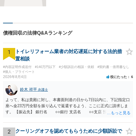
料です！交通事故／離婚問題
／遺産相続など、お困りごと
はなんでもご相談ください！
最短で納得の解決へと導ける
よう尽力いたします。【駐車
債権回収の法律Q&Aランキング
場近く】
1
トイレリフォーム業者の対応遅延に対する法的措
置相談
#内容証明作成送付
#140万円以下
#少額訴訟の相談・依頼
#契約書・借用書なし
#個人・プライベート
2026年8月4日
役にたった
6
鈴木 祥平
弁護士
よって、私は貴殿に対し、本書面到達の日から7日以内に、下記指定口
座へ金23万円全額を振り込んで返還するよう、ここに正式に請求しま
す。 【振込先】 銀行名 ○○銀行 支店名 ○○支店 預金種別 普通
口座番号 ○○○○○○○ 口座名義 ○○○○ 万一、上記期限までに返金がな
されない場合には、貴殿には任意に返金する意思がないものと判断
し、やむを得ず、返還金23万円及びこれに対する遅延損害金の支払い
2
クーリングオフを認めてもらうために少額訴訟で