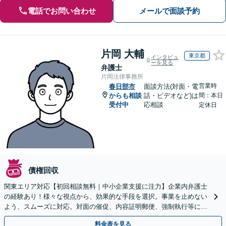
電話でお問い合わせ
メールで面談予約
片岡 大輔
東京都
インタビュ
ーを見る
弁護士
片岡法律事務所
営業時
春日部市
面談方法(対面・電
からも相談
話・ビデオなど)は
間：本日
受付中
応相談
定休日
債権回収
関東エリア対応【初回相談無料｜中小企業支援に注力】企業内弁護士
の経験あり！様々な視点から、効果的な手段を選択。事業を止めない
よう、スムーズに対応。対面の催促、内容証明郵便、強制執行等に精
通。お困りの方はすぐにご相談を【オンライン面談◎】
料金表を見る