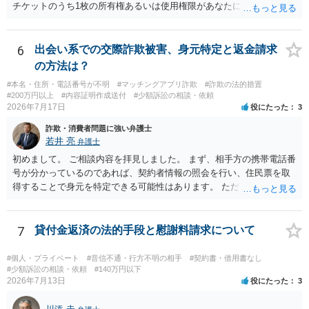
チケットのうち1枚の所有権あるいは使用権限があなたにあり、チケッ
トの引渡しを求める権利があるという主張が認められやすいといえま
す。 一方、このチケット購入には「相手方と一緒に行く」という合意
も付随していたことを無視することができません。こちらを重視すれ
6
出会い系での交際詐欺被害、身元特定と返金請求
ば、交際を終了させたことにより「一緒に行く」という結果の実現に
の方法は？
重大な障害が発生しており、当然にチケットを引き渡すべきといえる
#本名・住所・電話番号が不明
#マッチングアプリ詐欺
#詐欺の法的措置
かは微妙であり、むしろ返金すべきとするのが当事者の合理的意思に
#200万円以上
#内容証明作成送付
#少額訴訟の相談・依頼
合致するのではないか、という判断に傾くことになると思います。 例
2026年7月17日
役にたった
3
えば、当該チケットが座席指定である場合、交際を解消した2人が当日
詐欺・消費者問題に強い弁護士
隣り合わせになることは避けたいという心理が働くことも無理からぬ
若井 亮
弁護士
ところです。一方、チケットがエリア指定のアリーナ席であれば隣り
合わせにならずに済むかもしれませんし、そのチケットが入手困難で
初めまして。 ご相談内容を拝見しました。 まず、相手方の携帯電話番
あったり特別席であったりすれば、判断は変わってくるかもしれませ
号が分かっているのであれば、契約者情報の照会を行い、住民票を取
ん。当該チケットがチケット転売防止法に規定する特定興行入場券に
得することで身元を特定できる可能性はあります。 ただ、他人名義の
該当し、券面上使用者が指定されている場合には、チケット引渡し以
携帯電話であるなどした場合には特定に結びつけることは難しいとこ
外に選択肢がない場合もあるでしょう。 このように、本件の紛争は、
ろです。 LINEについても、詐欺の事案であれば照会できる可能性はあ
法的には「当事者の合理的意思」がどこにあるのかを追求した解決が
りますが、携帯電話の番号を経由する方法より難しくなります。 身元
7
貸付金返済の法的手段と慰謝料請求について
必要になると思われます。なかなか難しい問題なので、弁護士によっ
を特定した後は、返金の理屈があるかどうかを確認していきます。 基
ても回答は異なるかもしれません。
本的に贈与に該当する場合には返金請求ができません。 詐欺を含め、
#個人・プライベート
#音信不通・行方不明の相手
#契約書・借用書なし
当方に返金の理屈があるかどうかを確認していきます。 さらに、渡し
#少額訴訟の相談・依頼
#140万円以下
2026年7月13日
役にたった
3
た金額について、裏付けがあるかどうかも精査します。 上記を経て、
身元の特定、返金の理屈があると判断できるのであれば、まずは交渉