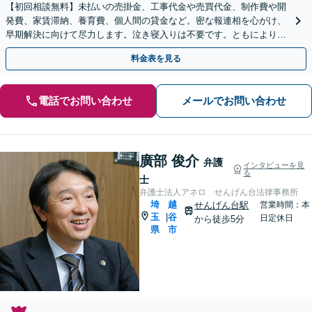
【初回相談無料】未払いの売掛金、工事代金や売買代金、制作費や開
発費、家賃滞納、養育費、個人間の貸金など。密な報連相を心がけ、
早期解決に向けて尽力します。泣き寝入りは不要です。ともにより良
い解決方法を模索しましょう【せんげん台駅5分】
料金表を見る
電話でお問い合わせ
メールでお問い合わせ
廣部 俊介
弁護
インタビューを見
る
士
弁護士法人アネロ せんげん台法律事務所
埼
越
せんげん台駅
営業時間：本
玉
谷
|
日定休日
から徒歩5分
県
市