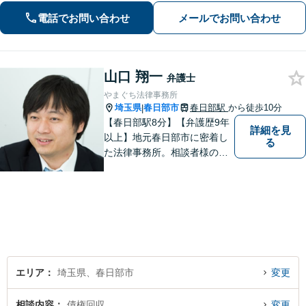
の取り扱い経験があります。【当日・
電話でお問い合わせ
メールでお問い合わせ
土日祝日・夜間・応相談対応可能】
山口 翔一
弁護士
やまぐち法律事務所
埼玉県
春日部市
春日部駅
から徒歩10分
|
【春日部駅8分】【弁護歴9年
詳細を見
以上】地元春日部市に密着し
る
た法律事務所。相談者様のお
気持ち、ご希望を尊重し、最
大限の利益をお返しできるよ
う尽力します。休日・夜間相
談も受け付けています。ぜひ
一度ご相談を！【初回相談無
料】
エリア
埼玉県、春日部市
変更
相談内容
債権回収
変更