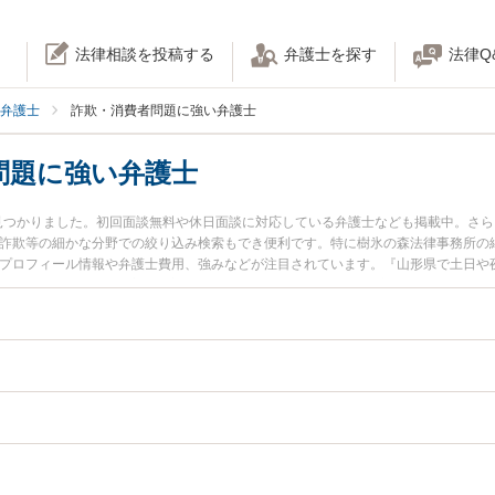
法律相談を投稿する
弁護士を探す
法律Q
弁護士
詐欺・消費者問題に強い弁護士
問題に強い弁護士
見つかりました。初回面談無料や休日面談に対応している弁護士なども掲載中。さ
X詐欺等の細かな分野での絞り込み検索もでき便利です。特に樹氷の森法律事務所の細
のプロフィール情報や弁護士費用、強みなどが注目されています。『山形県で土日や
問題のトラブル解決の実績豊富な近くの弁護士を検索したい』『初回相談無料で詐
んにおすすめです。