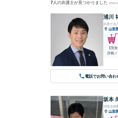
7
人の弁護士が見つかりました
(検索結
浦川 
弁護士法
山形
【完全
詐欺／
電話でお問い合わ
坂本 
清陵法律
山形