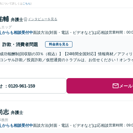
果について詳しくは
こちら
)
祐輔
弁護士
インタビューを見る
人エッグ
県
からも相談受付中
面談方法(対面・電話・ビデオなど)は応相談
営業時間：00:0
詐欺・消費者問題
料金表を見る
成功報酬制(回収額の33％（税込）】【24時間全国対応】情報商材／アフィ
コンサル詐欺／投資詐欺／仮想通貨のトラブルは、お任せください！オンラ
せ
メール
尚志
弁護士
事務所
県
からも相談受付中
面談方法(対面・電話・ビデオなど)は応相談
営業時間：09:0