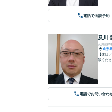
電話で面談予約
及川 
及川法律
山形
【休日／
談くださ
電話でお問い合わ