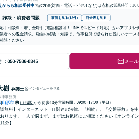
県
からも相談受付中
面談方法(対面・電話・ビデオなど)は応相談
営業時間：10:0
詐欺・消費者問題
事例を見る(12件)
料金表を見る
応｜相談料・着手金0円【電話相談可！LINEでスピード対応】占いアプリや
業者への返金請求。独自の経験・知識で、他事務所で断られた難しいケース
相談ください
せ
メール
大樹
弁護士
インタビューを見る
法律事務所
県
山形市
山形駅
から徒歩10分
営業時間：09:00~17:00（平日）
|
談無料】インターネット・IT関連の法律、『相続』、『交通事故』を
おります。一人で悩まず、まずはお気軽にご相談ください【オンライン
11分】