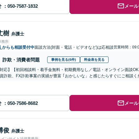
せ
メール
丈樹
弁護士
事務所
県
からも相談受付中
面談方法(対面・電話・ビデオなど)は応相談
営業時間：09:0
詐欺・消費者問題
事例を見る(6件)
料金表を見る
対応】【初回相談料・着手金無料・初期費用なし／電話・オンライン面談OK、
資詐欺、FX詐欺事案の実績が豊富 ｢おかしいな」と感じたらすぐにご相談く
せ
メール
博俊
弁護士
人インサイト法律事務所