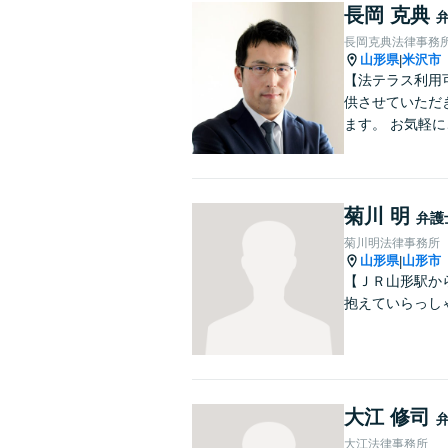
長岡 克典
長岡克典法律事務
山形県
米沢市
|
【法テラス利用
供させていただ
ます。 お気軽
菊川 明
弁護
菊川明法律事務所
山形県
山形市
|
【ＪＲ山形駅か
抱えていらっし
大江 修司
大江法律事務所