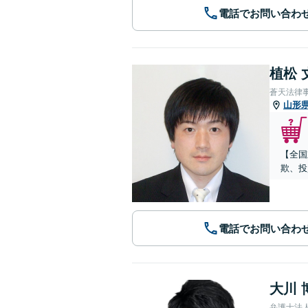
電話でお問い合わ
植松 
蒼天法律
山形
【全国
欺、投
電話でお問い合わ
大川 
弁護士法