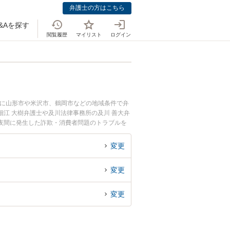
弁護士の方はこちら
&Aを探す
閲覧履歴
マイリスト
ログイン
らに山形市や米沢市、鶴岡市などの地域条件で弁
江 大樹弁護士や及川法律事務所の及川 善大弁
夜間に発生した詐欺・消費者問題のトラブルを
欺・消費者問題を法律相談できる山形県内の弁護
変更
変更
変更