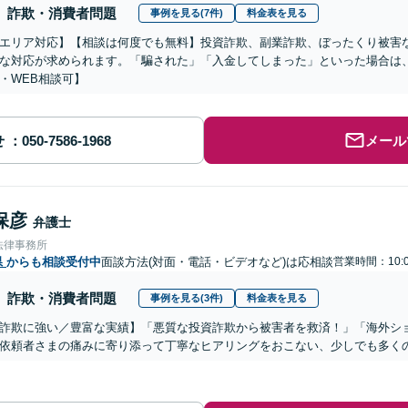
詐欺・消費者問題
事例を見る(7件)
料金表を見る
エリア対応】【相談は何度でも無料】投資詐欺、副業詐欺、ぼったくり被害
な対応が求められます。「騙された」「入金してしまった」といった場合は
・WEB相談可】
せ
メール
保彦
弁護士
法律事務所
県
からも相談受付中
面談方法(対面・電話・ビデオなど)は応相談
営業時間：10:0
詐欺・消費者問題
事例を見る(3件)
料金表を見る
詐欺に強い／豊富な実績】「悪質な投資詐欺から被害者を救済！」「海外シ
依頼者さまの痛みに寄り添って丁寧なヒアリングをおこない、少しでも多く