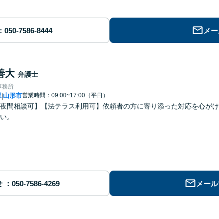
メー
善大
弁護士
事務所
県
山形市
営業時間：09:00~17:00（平日）
|
夜間相談可】【法テラス利用可】依頼者の方に寄り添った対応を心がけ
い。
せ
メール