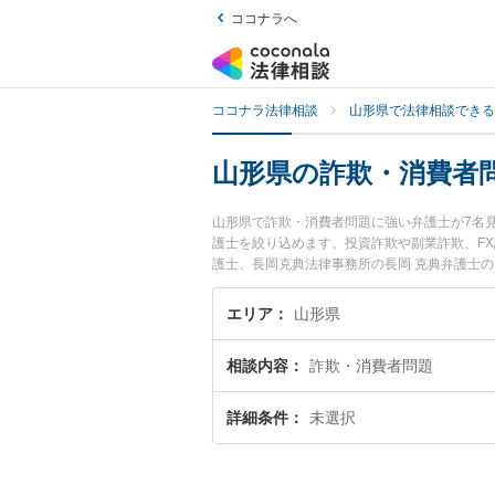
ココナラへ
ココナラ法律相談
山形県で法律相談できる
山形県の詐欺・消費者
山形県で詐欺・消費者問題に強い弁護士が7名
護士を絞り込めます。投資詐欺や副業詐欺、F
護士、長岡克典法律事務所の長岡 克典弁護士
今すぐに弁護士に相談したい』『詐欺・消費者
士に相談予約したい』などでお困りの相談者さ
エリア
山形県
相談内容
詐欺・消費者問題
詳細条件
未選択