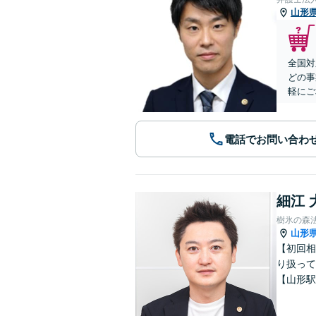
山形
全国対
どの事
軽にご
電話でお問い合わ
細江 
樹氷の森
山形
【初回相
り扱って
【山形駅