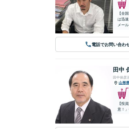
【全国
は迅速
メール
電話でお問い合わ
田中 
田中保彦
山形
【投資
意！」