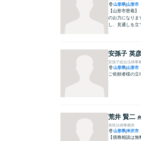
山形県
山形市
|
【山形市密着】
のお力になりま
し、見通しを立
安孫子 英
安孫子総合法律事
山形県
山形市
|
ご依頼者様の立
荒井 賢二
美咲法律事務所
山形県
米沢市
|
【債務相談は無