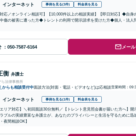
インターネット
事例を見る(3件)
料金表を見る
対応／オンライン相談可】【10,000件以上の相談実績】【即日対応】◆自
中傷の被害に遭った方◆トレントの利用で開示請求を受けた方◆個人・法人問
せ
メール
正衡
弁護士
ぞら法律事務所
市
からも相談受付中
面談方法(対面・電話・ビデオなど)は応相談
営業時間：09:3
インターネット
事例を見る(1件)
料金表を見る
エリア対応】＼初回面談30分無料／【トレント意見照会書が届いた方へ】開
ラブルの実績豊富な弁護士が、あなたのプライバシーと生活を守るために迅
・夜間相談OK】