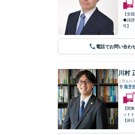
【全国
◆誹謗
可】
電話でお問い合わ
川村 
上尾あお
取手
【関東
ットト
【休日