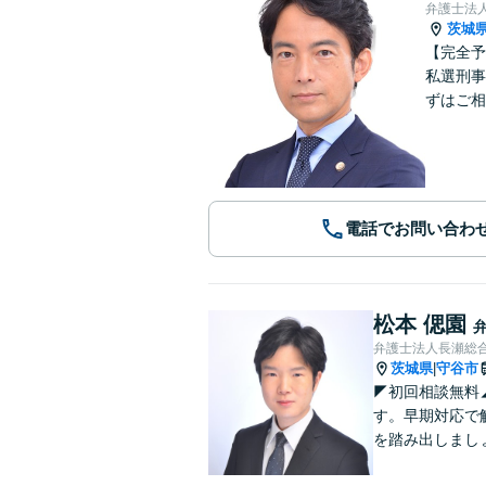
弁護士法
茨城
【完全予
私選刑事
ずはご相
電話でお問い合わ
松本 偲園
弁護士法人長瀬総合
茨城県
守谷市
|
◤初回相談無料
す。早期対応で
を踏み出しまし