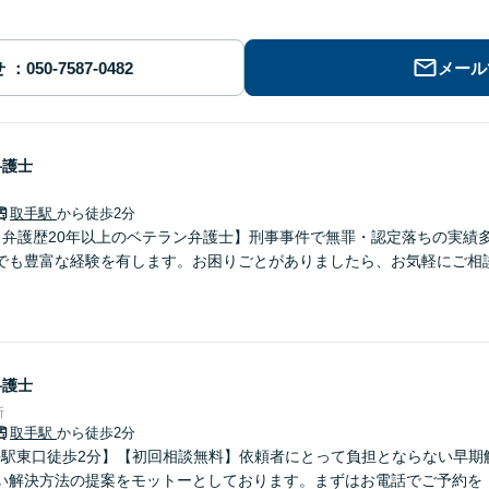
せ
メール
弁護士
取手駅
から徒歩2分
【弁護歴20年以上のベテラン弁護士】刑事事件で無罪・認定落ちの実績
でも豊富な経験を有します。お困りごとがありましたら、お気軽にご相
弁護士
所
取手駅
から徒歩2分
取手駅東口徒歩2分】【初回相談無料】依頼者にとって負担とならない早期
い解決方法の提案をモットーとしております。まずはお電話でご予約を