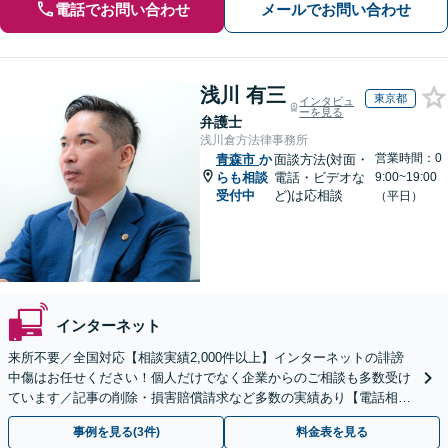
電話でお問い合わせ
メールでお問い合わせ
浅川 有三
東京都
インタビュ
ーを見る
弁護士
浅川倉方法律事務所
営業時間：0
青森市
か
面談方法(対面・
らも相談
電話・ビデオな
9:00~19:00
受付中
ど)は応相談
（平日）
インターネット
来所不要／全国対応【相談実績2,000件以上】インターネットの誹謗
中傷はお任せください！個人だけでなく企業からのご相談も多数受け
ています／記事の削除・損害賠償請求など多数の実績あり【電話相談
可】【初回相談無料】【夜間休日面談可】
事例を見る(3件)
料金表を見る