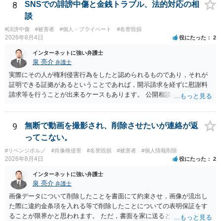
面での反論となれば、より遅延する可能性がございます。 また、本件
8
SNSでの誹謗中傷と金銭トラブル、法的対応の相
はXのため、APのIPアドレスの保存期間の問題もございます。 開示請
談
求は法律知識が不可欠ですが、それだけでは足りず、実務を踏まえた
#誹謗中傷
#被害者
#個人・プライベート
#名誉毀損
方法を選択することが重要です。
2026年8月4日
役にたった
2
インターネットに強い弁護士
泉 亮介
弁護士
実際にその人が権利侵害行為をしたと認められるものであり，それが
証明できる証拠があるということであれば，開示請求を経ずに慰謝料
請求等を行うことが出来るケースもあります。 公開相談の場では回答
は難しいかと思われますので，お手持ちの証拠資料を持参の上弁護士
に個別に相談されると良いでしょう。
9
無断で動画を撮影され、削除させたいが連絡が返
ってこない。
#リベンジポルノ
#肖像権侵害
#名誉毀損
#被害者
#個人情報削除
2026年8月4日
役にたった
2
インターネットに強い弁護士
泉 亮介
弁護士
画像データについて削除したことを書面にて約束させ，画像が流出し
た際に違約金条項を入れる等で削除したことについての表明保証をす
ることが限界かと思われます。 ただ，書面を家に送ると家族に不貞行