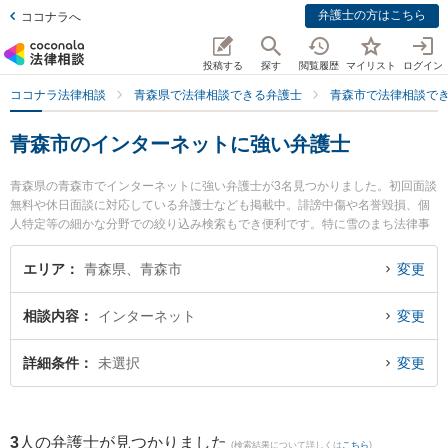
弁護士の方はこちら
ココナラへ
投稿する
探す
閲覧履歴
マイリスト
ログイン
ココナラ法律相談
青森県で法律相談できる弁護士
青森市で法律相談で
青森市のインターネットに強い弁護士
青森県の青森市でインターネットに強い弁護士が3名見つかりました。初回面談
無料や休日面談に対応している弁護士なども掲載中。誹謗中傷や名誉毀損、個
人特定等の細かな分野での絞り込み検索もでき便利です。特に雪のまち法律事
務所の三上 大介弁護士や弁護士法人青森リーガルサービス 青森支店 青森シテ
ィ法律事務所の木村 哲也弁護士、青い森法律事務所の小澤 博之弁護士のプロフ
エリア
青森県、青森市
変更
ィール情報や弁護士費用、強みなどが注目されています。『青森市で土日や夜
間に発生したインターネットのトラブルを今すぐに弁護士に相談したい』『イ
相談内容
インターネット
変更
ンターネットのトラブル解決の実績豊富な近くの弁護士を検索したい』『初回
相談無料でインターネットを法律相談できる青森市内の弁護士に相談予約した
い』などでお困りの相談者さんにおすすめです。
詳細条件
未選択
変更
3
人の弁護士が見つかりました
(検索結果について詳しくは
こちら
)