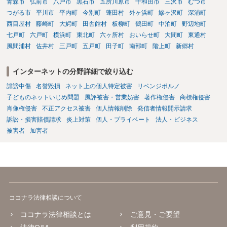
青森市
弘前市
八戸市
黒石市
五所川原市
十和田市
三沢市
むつ市
つがる市
平川市
平内町
今別町
蓬田村
外ヶ浜町
鰺ヶ沢町
深浦町
西目屋村
藤崎町
大鰐町
田舎館村
板柳町
鶴田町
中泊町
野辺地町
七戸町
六戸町
横浜町
東北町
六ヶ所村
おいらせ町
大間町
東通村
風間浦村
佐井村
三戸町
五戸町
田子町
南部町
階上町
新郷村
インターネットの分野詳細で絞り込む
誹謗中傷
名誉毀損
ネット上の個人特定被害
リベンジポルノ
子どものネットいじめ問題
風評被害・営業妨害
著作権侵害
商標権侵害
肖像権侵害
不正アクセス被害
個人情報削除
発信者情報開示請求
訴訟・損害賠償請求
炎上対策
個人・プライベート
法人・ビジネス
被害者
加害者
ココナラ法律相談について
ココナラ法律相談とは
ご意見・ご要望