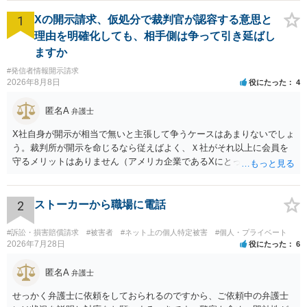
1
Xの開示請求、仮処分で裁判官が認容する意思と
理由を明確化しても、相手側は争って引き延ばし
ますか
#発信者情報開示請求
2026年8月8日
役にたった
4
匿名A
弁護士
X社自身が開示が相当で無いと主張して争うケースはあまりないでしょ
う。裁判所が開示を命じるなら従えばよく、Ｘ社がそれ以上に会員を
守るメリットはありません（アメリカ企業であるXにとって、日本の会
員情報などゴミかノイズみたいなものです）。 開示要件を満たすかど
うかを争うよりも、「発信者情報の保有確認がまだできていない」な
どと言い訳して確認できるまで発令を引き伸ばす方で対応してくる方
2
ストーカーから職場に電話
が圧倒的に多いです（この作戦は必ずといっていいほど行ってきま
す）。
#訴訟・損害賠償請求
#被害者
#ネット上の個人特定被害
#個人・プライベート
2026年7月28日
役にたった
6
匿名A
弁護士
せっかく弁護士に依頼をしておられるのですから、ご依頼中の弁護士