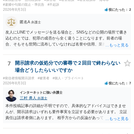
#逮捕や勾留の阻止・準抗告
#不起訴
2026年8月3日
役にたった
2
匿名A
弁護士
友人にLINEでメッセージを送る場合と、SNSなどの公開の場所で書き
込むのとでは、犯罪の成否から全く違うことになります。前者の場
合、そもそも世間に流布していなければ名誉や信用、業務にかかる犯
罪は成立しないことになります。
7
開示請求の仮処分での審尋で２回目で終わらない
場合どうしたらいいですか
#発信者情報開示請求
#被害者
#個人・プライベート
2026年8月3日
役にたった
7
インターネットに強い弁護士
三村 勇人
弁護士
本件投稿記事の詳細が不明ですので、具体的なアドバイスはできませ
んが、開示請求はいずれも要件事実を立証する必要があります。 立証
責任は請求者側にあります。 相手方からの反論があっても、裁判官が
要件事実を満たしていると判断すれば、補充は求められません。 相手
方が口頭で反論したのは、仮処分は迅速性が要求されるためです。 書