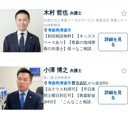
木村 哲也
弁護士
弁護士法人青森リーガルサービス 青森支店 青森シティ
法律事務所
青森県
青森市
|
【初回相談無料】【キッズス
詳細を見
ペースあり】【青森の地域密
る
着の弁護士】様々なご相談・
ご依頼案件に迅速・丁寧に対
応いたします。
小澤 博之
弁護士
青い森法律事務所
青森県
青森市
青森駅
から徒歩8分
|
【法テラス利用可】【平日夜
詳細を見
間土曜日対応可】【青森駅徒
る
歩8分】 「こんなこと相談し
ていいのだろうか」とお思い
の方、大丈夫です。どのよう
なお悩みでもご相談くださ
い。 皆様が抱えている問題に