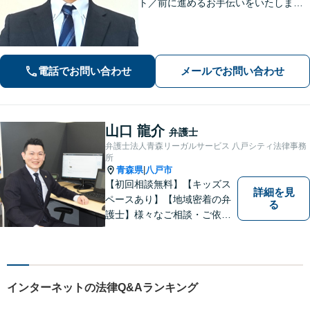
ト／前に進めるお手伝いをいたしま
す」財産分与／親権／養育費／面会交
流／婚姻費用「相続人調査から協議・
調停の対応まで、すべてお任せくださ
い」【秘密厳守】【休日・夜間相談あ
電話でお問い合わせ
メールでお問い合わせ
り】
山口 龍介
弁護士
弁護士法人青森リーガルサービス 八戸シティ法律事務
所
青森県
八戸市
|
【初回相談無料】【キッズス
詳細を見
ペースあり】【地域密着の弁
る
護士】様々なご相談・ご依頼
案件に迅速・丁寧に対応いた
します。お困りの方はぜひご
相談ください。
インターネットの法律Q&Aランキング