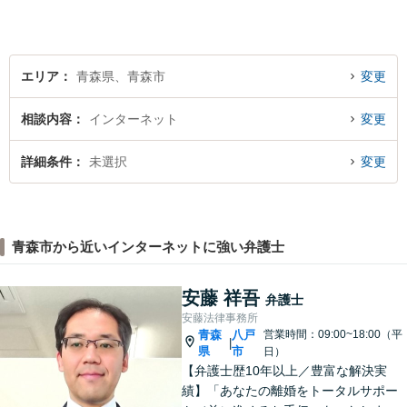
真摯に向き合い、ともに解決
いたします。
エリア
青森県、青森市
変更
相談内容
インターネット
変更
詳細条件
未選択
変更
青森市から近いインターネットに強い弁護士
安藤 祥吾
弁護士
安藤法律事務所
青森
八戸
営業時間：09:00~18:00（平
|
県
市
日）
【弁護士歴10年以上／豊富な解決実
績】「あなたの離婚をトータルサポー