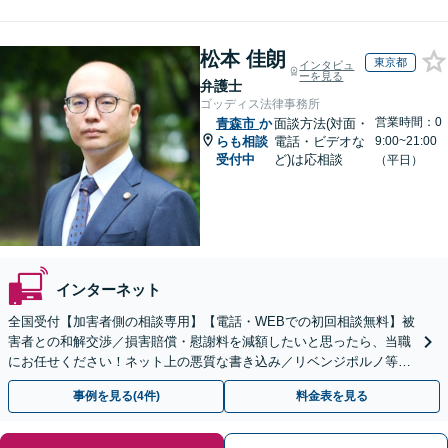
松本 佳朗
東京都
インタビュ
ーを見る
弁護士
ゴッディス法律事務所
営業時間：0
青森市
か
面談方法(対面・
らも相談
電話・ビデオな
9:00~21:00
受付中
ど)は応相談
（平日）
インターネット
全国受付【加害者側の相談専用】【電話・WEBでの初回相談無料】被
害者との和解交渉／損害賠償・慰謝料を減額したいと思ったら、当職
にお任せください！ネット上の悪質な書き込み／リベンジポルノ等、
代表弁護士が最後まで対応【関東エリア以外の相談も可】
事例を見る(4件)
料金表を見る