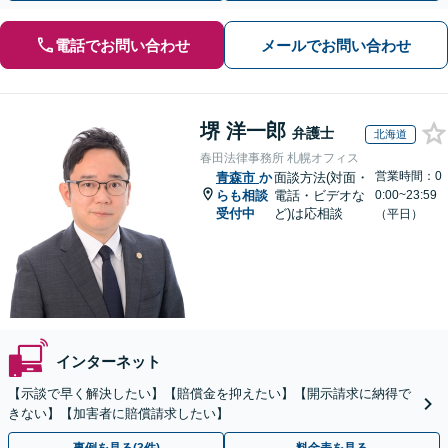
電話でお問い合わせ
メールでお問い合わせ
堺 洋一郎
弁護士
北海道
春田法律事務所 札幌オフィス
営業時間：0
青森市
か
面談方法(対面・
らも相談
電話・ビデオな
0:00~23:59
受付中
ど)は応相談
（平日）
インターネット
【示談で早く解決したい】【賠償金を抑えたい】【開示請求に納得で
きない】【加害者に賠償請求したい】