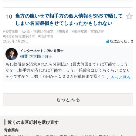
為が発覚しご自身が慰謝料請求を受けるリスクがあるため，書面で削
除等を求めることは避けたほうが良いかと思われます。
10
当方の腹いせで相手方の個人情報をSNSで晒して
しまい名誉毀損させてしまったかもしれない
#名誉毀損
#訴訟・損害賠償請求
#加害者
#風評被害・営業妨害
#発信者情報開示請求
#誹謗中傷
2026年7月29日
役にたった
2
インターネットに強い弁護士
稲葉 進太郎
弁護士
もし賠償金を請求されたら分割払い（最大何回まで）は可能でしょう
か？ →相手方が応じれば可能でしょう。 賠償金はいくらくらいになり
そうですか？ →数十万円から１００万円単位まで様々であり、不明で
す。相手方から相談者様に対し請求がなされた場合、減額や分割の交
渉が行われ、双方合意に至れば支払が開始され、決裂して相手方が訴
訟提起を選択すれば訴訟の中で解決がなされる流れが通常です。
もっとみる
近くの市区町村を選び直す
青森県内