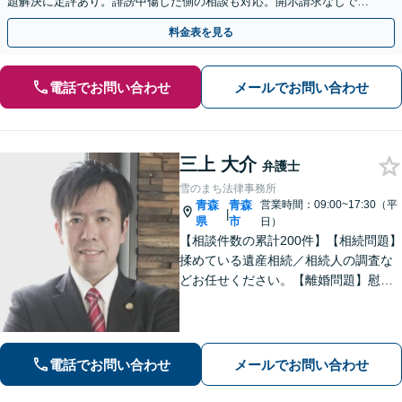
題解決に定評あり。誹謗中傷した側の相談も対応。開示請求なしで本
人の特定ができる場合もあり。
料金表を見る
電話でお問い合わせ
メールでお問い合わせ
三上 大介
弁護士
雪のまち法律事務所
青森
青森
営業時間：09:00~17:30（平
|
県
市
日）
【相談件数の累計200件】【相続問題】
揉めている遺産相続／相続人の調査な
どお任せください。【離婚問題】慰謝
料請求を「したい側」「された側」に
対応します。交渉力と駆け引きで問題
解決へ【初回相談無料／当日・夜間も
相談可】
電話でお問い合わせ
メールでお問い合わせ