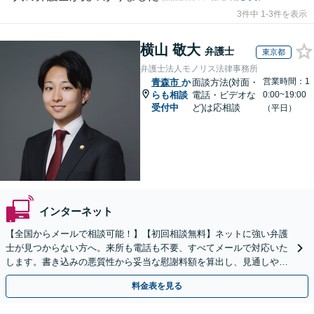
3件中 1-3件を表示
横山 敬大
弁護士
東京都
弁護士法人モノリス法律事務所
営業時間：1
青森市
か
面談方法(対面・
らも相談
電話・ビデオな
0:00~19:00
受付中
ど)は応相談
（平日）
インターネット
【全国からメールで相談可能！】【初回相談無料】ネットに強い弁護
士が見つからない方へ。来所も電話も不要、すべてメールで対応いた
します。書き込みの悪質性から妥当な慰謝料額を算出し、見通しや費
用面のリスクも包み隠さずお伝えしサポートします。
料金表を見る