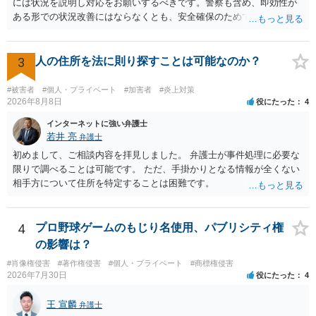
には状況を説明し対応をお願いするべきです。警察も含め、即効性が
ある形での状況改善にはならなくとも、安全確保のためできることは
ある筈です。
3
人の住所を法に則り探すことは可能なのか？
#被害者
#個人・プライベート
#加害者
#炎上対策
2026年8月8日
役にたった
4
インターネットに強い弁護士
若井 亮
弁護士
初めまして、ご相談内容を拝見しました。 弁護士が事件処理に必要な
限りで調べることは可能です。 ただ、手掛かりとなる情報が全くない
相手方について住所を特定することは困難です。
4
プロ野球ゲームのもじり名使用、パブリシティ権
の影響は？
#肖像権侵害
#著作権侵害
#個人・プライベート
#商標権侵害
2026年7月30日
役にたった
4
王 宣麟
弁護士