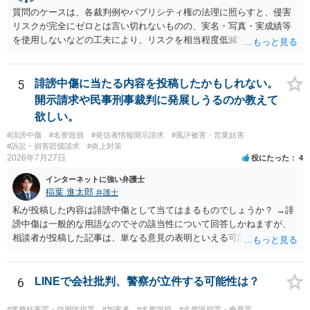
質問のケースは、各裁判例やパブリシティ権の法理に照らすと、侵害
リスクが完全にゼロとは言い切れないものの、実名・写真・実成績等
を使用しないなどの工夫により、リスクを相当程度低減できる設計に
なっているかと思います。 ただし、「野球ファンであれば元の選手を
推測できる」という点は、裁判で争われた場合に「専ら顧客吸引力の
利用を目的とする」と判断される余地を残すため、一定の注意が必要
5
誹謗中傷に当たる内容を投稿したかもしれない。
です。 また、広告収益の有無は、侵害判断に一定の影響を与える可能
開示請求や民事刑事裁判に発展しうるのか教えて
性がありますが、決定的要因ではありません。 パブリシティ権侵害の
欲しい。
成否は、主に「専ら顧客吸引力の利用を目的とするか」という点で判
#誹謗中傷
#名誉毀損
#発信者情報開示請求
#風評被害・営業妨害
断されます。広告収益があることは「商業的目的」を強く示す要素で
#訴訟・損害賠償請求
#炎上対策
すが、それだけで直ちに侵害となるわけではありません。完全無償・
2026年7月27日
役にたった
4
非営利であれば「表現の自由」「創作物」としての側面が強く評価さ
れる可能性があります。一方、広告収益がある場合は「商業利用」と
インターネットに強い弁護士
しての色彩が強まり、リスクが高まる可能性があります。 公開前に変
稲葉 進太郎
弁護士
更・確認しておく事項については、公開の場でアドバイスするにも限
私が投稿した内容は誹謗中傷として当てはまるものでしょうか？ →誹
界があるかと思うので、資料等を持参の上、弁護士に相談されること
謗中傷は一般的な用語なのでその該当性について回答しかねますが、
も一つかと存じます。
相談者が投稿した記事は、単なる意見の表明といえる可能性が高く、
権利侵害が認められる可能性は低いと存じます。 もし当てはまるとし
て、開示請求が認められたり、民事裁判や刑事裁判に発展しうるもの
でしょうか？ →権利侵害や、名誉毀損・侮辱に該当する可能性が低い
6
LINEで会社批判、警察が立件する可能性は？
ため、民事裁判や刑事裁判に発展することはあまり考えられないよう
に思われます。
#業務妨害罪・信用毀損罪
#加害者
#名誉毀損
#名誉毀損罪・侮辱罪