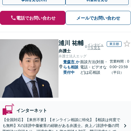
事例を見る(3件)
料金表を見る
電話でお問い合わせ
メールでお問い合わせ
浦川 祐輔
東京都
インタビュ
ーを見る
弁護士
弁護士法人エッグ
営業時間：0
青森市
か
面談方法(対面・
らも相談
電話・ビデオな
0:00~23:59
受付中
ど)は応相談
（平日）
インターネット
【全国対応】【来所不要】【オンライン相談に特化】【相談は何度で
も無料】Xの誹謗中傷被害の経験がある弁護士。炎上／誹謗中傷の問