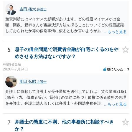
吉田 雄大
弁護士
免責判断にはマイナスの影響があります。どの程度マイナスかは金
額、回数、親御さんが当該決済方法を採ることについてどの程度認識
しておられたか等の個別事情に依るとしか言いようがありません。 と
もあれ、依頼しておられる弁護士さんに直ちに具体的状況をお伝えに
なって相談し、善後策を考えることをお勧めします。
6
息子の借金問題で消費者金融が自宅にくるのをや
めさせる方法はないですか？
#消費者金融
2026年7月24日
役にたった
3
肥田 弘昭
弁護士
弁護士に依頼して弁護士が受任通知を送付していれば、貸金業法21条1
項9号（九 債務者等が、貸付けの契約に基づく債権に係る債務の処理
を弁護士、弁護士法人若しくは弁護士・外国法事務弁護士共同法人若
しくは司法書士若しくは司法書士法人（以下この号において「弁護士
等」という。）に委託し、又はその処理のため必要な裁判所における
民事事件に関する手続をとり、弁護士等又は裁判所から書面によりそ
7
弁護士の態度に不満、他の事務所に相談すべき
の旨の通知があつた場合において、正当な理由がないのに、債務者等
か？