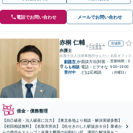
電話でお問い合わせ
メールでお問い合わせ
赤桐 仁輔
宮城県
インタビュ
ーを見る
弁護士
弁護士法人法律事務所せんだい 名取オフィス
営業時間：0
釧路市
か
面談方法(対面・
らも相談
電話・ビデオな
9:00~19:00
受付中
ど)は応相談
（月曜日）
借金・債務整理
【自己破産・法人破産に注力】【東北各地より相談・解決実績多数】
【初回相談無料】【名取市所在】【杜せきのした駅徒歩６分】業者か
らの督促をストップ！弁護士費用の分割払い可。適切な解決策をご提