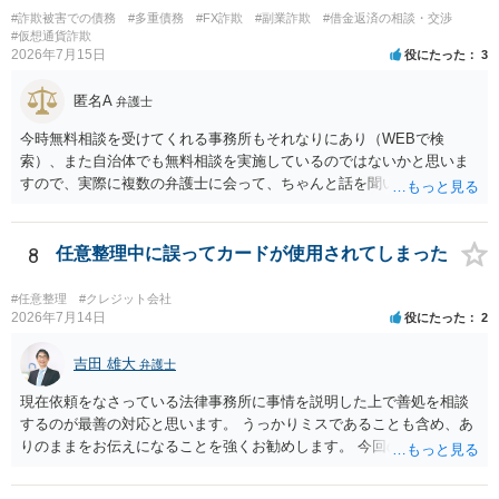
に対し、電話をかけ、電報を送達し、若しくはファクシミリ装置を用
#詐欺被害での債務
#多重債務
#FX詐欺
#副業詐欺
#借金返済の相談・交渉
いて送信し、又は訪問する方法により、当該債務を弁済することを要
#仮想通貨詐欺
求し、これに対し債務者等から直接要求しないよう求められたにもか
2026年7月15日
役にたった
3
かわらず、更にこれらの方法で当該債務を弁済することを要求するこ
と。）に違反しています。監督官庁に行政処分を求める、裁判所に仮
匿名A
弁護士
処分申請、不退去罪が成立すれば警察に通報などの対応が考えられま
す。ご参考にしてください。
今時無料相談を受けてくれる事務所もそれなりにあり（WEBで検
索）、また自治体でも無料相談を実施しているのではないかと思いま
すので、実際に複数の弁護士に会って、ちゃんと話を聞いてくれる
方、高圧的ではない方に相談した方が良いでしょう。その弁護士の方
はそもそも事案を把握できていないようですので、御相談の案件につ
いては弁護士として能力不足なのかもしれません。相手にしない方が
8
任意整理中に誤ってカードが使用されてしまった
良いと思います。ただ、仮想通貨詐欺の被害回復は現実的には難しい
かもしれません。
#任意整理
#クレジット会社
2026年7月14日
役にたった
2
吉田 雄大
弁護士
現在依頼をなさっている法律事務所に事情を説明した上で善処を相談
するのが最善の対応と思います。 うっかりミスであることも含め、あ
りのままをお伝えになることを強くお勧めします。 今回のできごとだ
けで辞任に至るか否かは弁護士次第というほかありませんが、説明は
早ければ早いほどいいのは間違いありません。 ご健闘をお祈りいたし