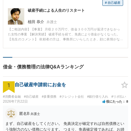
# 自己破産
破産手続による人生のリスタート
植田 恭介
弁護士
【ご相談内容】【事案】 月収２０万円で、借金３００万円が返済できなかっ
た女性の事案 【解決実績】 破産手続を経て、免責により借金がなくなった。
【先生のコメント】 依頼者の方は、事務所にいらしたとき、顔に表情がな
く、目も虚ろな状態でした。 お金がないことの絶望感で、よほど苦しんでい
たのだと思います。 私は、「破産手続を経て免責を得ることで、借金がなく
なり、生活を再建できること」、「誰でも免責を得られるわけではないが、
あなたは、一生懸命頑張ったけど、借金が返せなかったのであり、裁判所も
社会も、免責することを許してくれること」などを説明しました。 その瞬
借金・債務整理の法律Q&Aランキング
間、依頼者の方は安心したのか、ぽろぽろと涙を流しました。 半年後、依頼
者の方は免責を得て借金がなくなり、人生をリスタートしました。 依頼者の
方が、苦痛から解放され、笑顔になってくれるのを見ると、弁護士をやって
1
いてよかったと思えます。
自己破産申請前にお金を
#消費者金融
#自己破産
#多重債務
#クレジット会社
#銀行借り入れ
#リボ払い
2026年7月22日
役にたった
8
匿名B
弁護士
まず、自己破産をしてください。 免責決定が確定すれば自然債務とい
う強制力のない債務になります。 つまり、免責確定後であれば、お姉