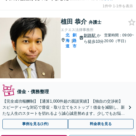
1件中 1-1件を表示
植田 恭介
弁護士
エクエス法律事務所
北
釧
釧路駅
か
営業時間：09:00~
海
路
|
20:00（平日）
ら徒歩10分
道
市
借金・債務整理
【完全成功報酬制】【通算1,000件超の面談実績】【独自の交渉術】
スピーディーな対応で督促・取り立てをストップ！借金を減額し、新
たな人生のスタートを切れるよう誠心誠意努めます。少しでもお悩み
の際は、一度弁護士にご相談ください。
事例を見る(1件)
料金表を見る