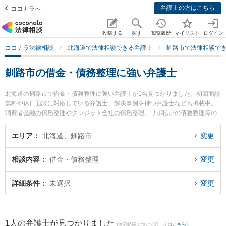
弁護士の方はこちら
ココナラへ
投稿する
探す
閲覧履歴
マイリスト
ログイン
ココナラ法律相談
北海道で法律相談できる弁護士
釧路市で法律相談で
釧路市の借金・債務整理に強い弁護士
北海道の釧路市で借金・債務整理に強い弁護士が1名見つかりました。初回面談
無料や休日面談に対応している弁護士、解決事例を持つ弁護士なども掲載中。
消費者金融の債務整理やクレジット会社の債務整理、リボ払いの債務整理等の
細かな分野での絞り込み検索もでき便利です。特にエクエス法律事務所の植田
恭介弁護士のプロフィール情報や弁護士費用、強みなどが注目されています。
エリア
北海道、釧路市
変更
『釧路市で土日や夜間に発生した借金・債務整理のトラブルを今すぐに弁護士
に相談したい』『借金・債務整理のトラブル解決の実績豊富な近くの弁護士を
相談内容
借金・債務整理
変更
検索したい』『初回相談無料で借金・債務整理を法律相談できる釧路市内の弁
護士に相談予約したい』などでお困りの相談者さんにおすすめです。
詳細条件
未選択
変更
1
人の弁護士が見つかりました
(検索結果について詳しくは
こちら
)