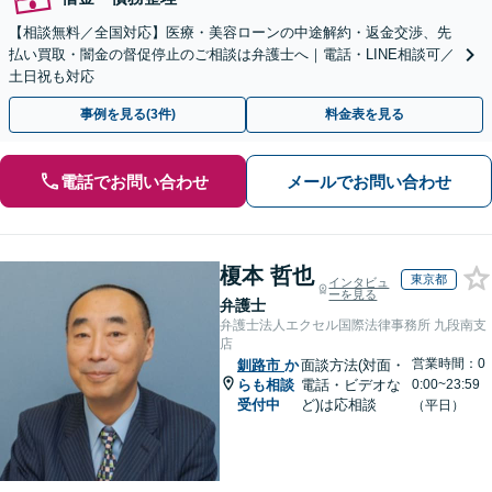
【相談無料／全国対応】医療・美容ローンの中途解約・返金交渉、先
払い買取・闇金の督促停止のご相談は弁護士へ｜電話・LINE相談可／
土日祝も対応
事例を見る(3件)
料金表を見る
電話でお問い合わせ
メールでお問い合わせ
榎本 哲也
東京都
インタビュ
ーを見る
弁護士
弁護士法人エクセル国際法律事務所 九段南支
店
営業時間：0
釧路市
か
面談方法(対面・
らも相談
電話・ビデオな
0:00~23:59
受付中
ど)は応相談
（平日）