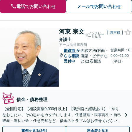
電話でお問い合わせ
メールでお問い合わせ
河東 宗文
東京都
インタビュ
ーを見る
弁護士
アース法律事務所
営業時間：0
釧路市
か
面談方法(対面・
らも相談
電話・ビデオな
9:00~21:00
受付中
ど)は応相談
（平日）
借金・債務整理
【全国対応】【相談実績9,000件以上】【裁判官の経験あり】「やり
なおしたい」その思いをカタチにします。任意整理・民事再生・自己
破産・過払い金・任意売却など、借金のトラブルはお任せください。
【初回相談無料】【全国対応可能】
事例を見る(3件)
料金表を見る