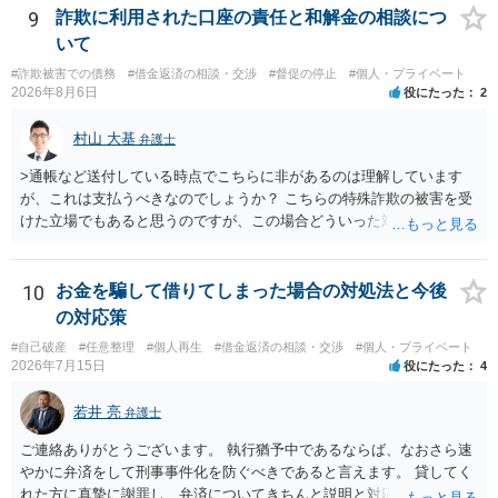
ます。
9
詐欺に利用された口座の責任と和解金の相談につ
いて
#詐欺被害での債務
#借金返済の相談・交渉
#督促の停止
#個人・プライベート
2026年8月6日
役にたった
2
村山 大基
弁護士
>通帳など送付している時点でこちらに非があるのは理解しています
が、これは支払うべきなのでしょうか？ こちらの特殊詐欺の被害を受
けた立場でもあると思うのですが、この場合どういった対処が必要で
しょうか？ →依頼するかどうかは別にして、弁護士に相談に行った方
がいいとは思います。 そもそも、特殊詐欺関係なく旦那さんの行為
は法に触れる可能性もあります。 ＞100万を支払わず穏便に和解する
10
お金を騙して借りてしまった場合の対処法と今後
ことは可能でしょうか？ →一般的には難しいです。相談者さんも１０
の対応策
０万円の被害を受けたとして、１円も払わないで和解したいと言われ
#自己破産
#任意整理
#個人再生
#借金返済の相談・交渉
#個人・プライベート
たら、 できるだけ重い刑罰を与えて欲しい、と思われるのではない
2026年7月15日
役にたった
4
でしょうか。 ＞弁護士さんに入ってもらうことで支払額が下がること
はありますか？ そこはあり得ます、ただ、弁護士費用かけるならその
若井 亮
弁護士
分賠償に回すことも考えられるので、 兼ね合いは考えてみましょう。
ご連絡ありがとうございます。 執行猶予中であるならば、なおさら速
やかに弁済をして刑事事件化を防ぐべきであると言えます。 貸してく
れた方に真摯に謝罪し、弁済についてきちんと説明と対応を行ってい