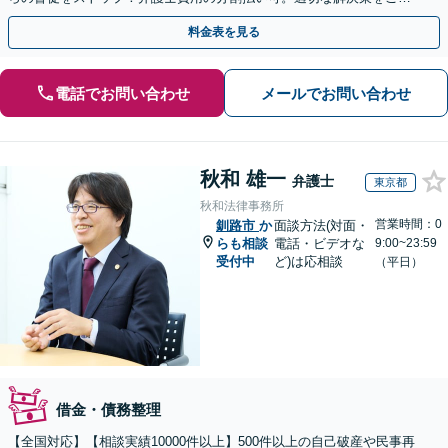
案します【土曜相談可】【駐車場完備】【完全個室】
料金表を見る
電話でお問い合わせ
メールでお問い合わせ
秋和 雄一
弁護士
東京都
秋和法律事務所
営業時間：0
釧路市
か
面談方法(対面・
らも相談
電話・ビデオな
9:00~23:59
受付中
ど)は応相談
（平日）
借金・債務整理
【全国対応】【相談実績10000件以上】500件以上の自己破産や民事再