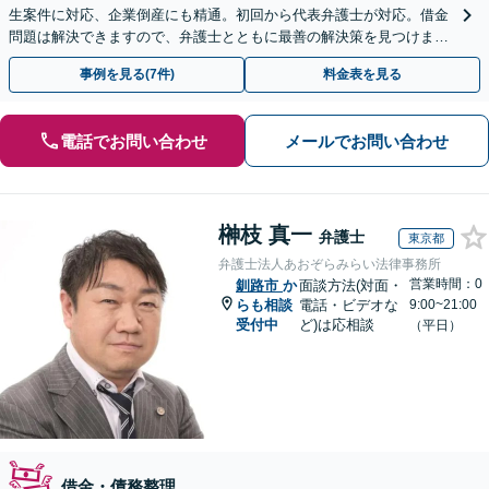
生案件に対応、企業倒産にも精通。初回から代表弁護士が対応。借金
問題は解決できますので、弁護士とともに最善の解決策を見つけまし
ょう【初回相談無料】【法テラス利用可】
事例を見る(7件)
料金表を見る
電話でお問い合わせ
メールでお問い合わせ
榊枝 真一
弁護士
東京都
弁護士法人あおぞらみらい法律事務所
営業時間：0
釧路市
か
面談方法(対面・
らも相談
電話・ビデオな
9:00~21:00
受付中
ど)は応相談
（平日）
借金・債務整理