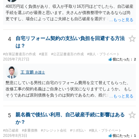
400万円近く負債があり、収入が手取り16万円ほどでしたら、自己破産
手続を選ぶのが最善と思います。夫さんが債務整理中であるならば尚
更ですし、場合によってはご夫婦とも自己破産を選択する方法もある
と思います。
4
自宅リフォーム契約の支払い負担を回避する方法
は？
#自筆証書遺言の作成
#遺言
#公正証書遺言の作成
#個人・プライベート
2026年7月27日
役にたった
2
王 宣麟
弁護士
懇意にしている男性に自宅のリフォーム費用を立て替えてもらった、
改修工事の契約名義はご自身という状況になりますでしょうか。 もし
そうであれば原則債務を負うのは契約であるため、残代金を捻出して
もらうよう約束した男性に支払いをお願いするしかないように思われ
ます。 入籍した場合でも、原則契約者が単独で全ての債務を負うこと
には変わりがありません。 なかなか対応に難しい案件であり、公開の
5
親名義で後払い利用、自己破産手続に影響はある
場でアドバイスを行うのも限界があるように思われますので、資料等
か？
を持参のうえ個別に弁護士に相談されることをお勧めします。
#自己破産
#多重債務
#クレジット会社
#リボ払い
#個人・プライベート
2026年8月3日
役にたった
1