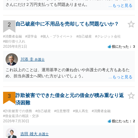
さんにだけ２万円支払っても問題ありません。
2
自己破産中に不用品を売却しても問題ないか？
#消費者金融
#奨学金
#個人・プライベート
#自己破産
#クレジット会社
#銀行借り入れ
2026年8月1日
役にたった
3
川添 圭
弁護士
これ以上のことは、運用基準との兼ね合いや弁護士の考え方もあるた
め、担当弁護士へ聞いた方がよいでしょう。
3
詐欺被害でできた借金と元の借金が積み重なり返
済困難
#詐欺被害での債務
#自己破産
#任意整理
#個人再生
#消費者金融
#借金返済の相談・交渉
2026年7月30日
役にたった
2
吉田 雄大
弁護士