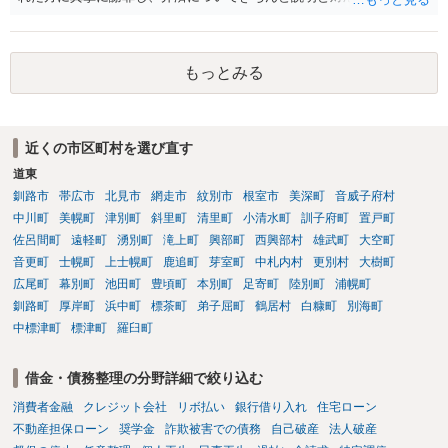
くことに尽きるかと思います。
もっとみる
近くの市区町村を選び直す
道東
釧路市
帯広市
北見市
網走市
紋別市
根室市
美深町
音威子府村
中川町
美幌町
津別町
斜里町
清里町
小清水町
訓子府町
置戸町
佐呂間町
遠軽町
湧別町
滝上町
興部町
西興部村
雄武町
大空町
音更町
士幌町
上士幌町
鹿追町
芽室町
中札内村
更別村
大樹町
広尾町
幕別町
池田町
豊頃町
本別町
足寄町
陸別町
浦幌町
釧路町
厚岸町
浜中町
標茶町
弟子屈町
鶴居村
白糠町
別海町
中標津町
標津町
羅臼町
借金・債務整理の分野詳細で絞り込む
消費者金融
クレジット会社
リボ払い
銀行借り入れ
住宅ローン
不動産担保ローン
奨学金
詐欺被害での債務
自己破産
法人破産