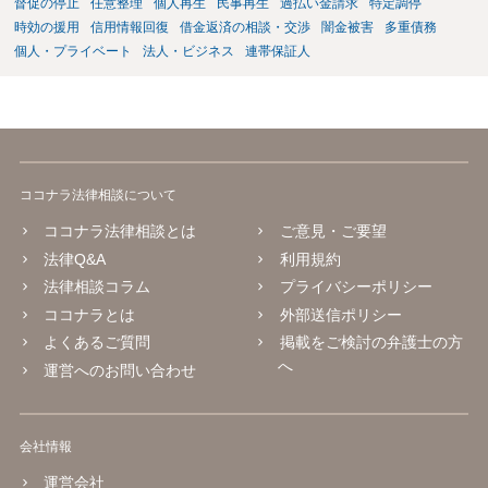
督促の停止
任意整理
個人再生
民事再生
過払い金請求
特定調停
時効の援用
信用情報回復
借金返済の相談・交渉
闇金被害
多重債務
個人・プライベート
法人・ビジネス
連帯保証人
ココナラ法律相談について
ココナラ法律相談とは
ご意見・ご要望
法律Q&A
利用規約
法律相談コラム
プライバシーポリシー
ココナラとは
外部送信ポリシー
よくあるご質問
掲載をご検討の弁護士の方
へ
運営へのお問い合わせ
会社情報
運営会社