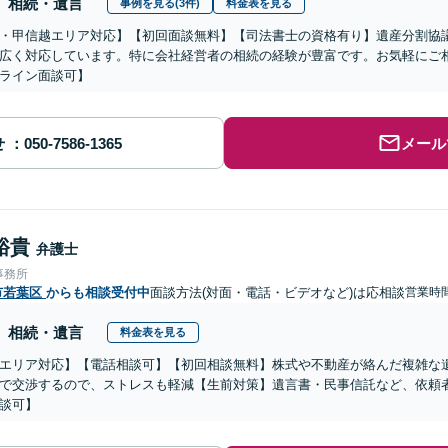
相続・遺言
事例を見る(3件)
料金表を見る
・甲信越エリア対応】【初回面談無料】【司法書士の資格有り】遺産分割協
広く対応しています。特に会社経営者の相続の経験が豊富です。お気軽にご
ライン面談可】
せ
メール
裕貴
弁護士
事務所
市若葉区
からも相談受付中
面談方法(対面・電話・ビデオなど)は応相談
営業時間
相続・遺言
料金表を見る
エリア対応】【電話相談可】【初回相談無料】株式や不動産が絡んだ複雑な
で交渉するので、ストレスも軽減【生前対策】遺言書・民事信託など、依頼
談可】