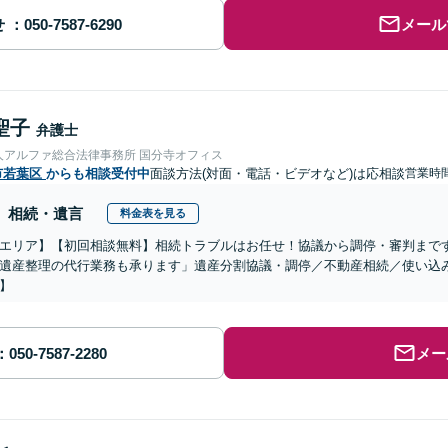
せ
メール
聖子
弁護士
人アルファ総合法律事務所 国分寺オフィス
市若葉区
からも相談受付中
面談方法(対面・電話・ビデオなど)は応相談
営業時間
相続・遺言
料金表を見る
エリア】【初回相談無料】相続トラブルはお任せ！協議から調停・審判まで
遺産整理の代行業務も承ります」遺産分割協議・調停／不動産相続／使い込
】
メー