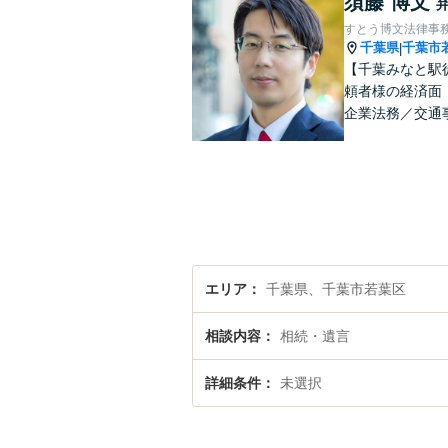
須藤 博文
すとう博文法律事
千葉県
千葉市
|
【千葉みなと駅
頼者様の経済面
企業法務／交通
エリア
千葉県、千葉市若葉区
相談内容
相続・遺言
詳細条件
未選択