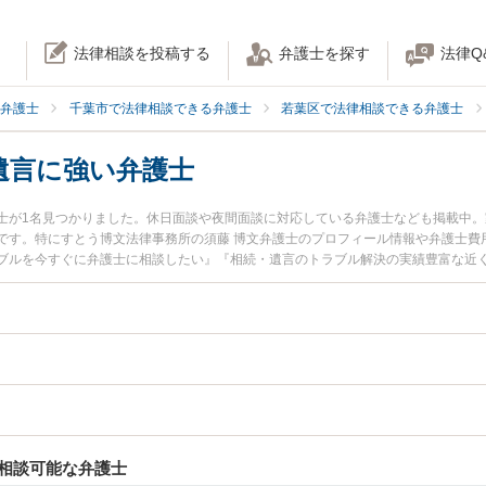
法律相談を投稿する
弁護士を探す
法律Q
弁護士
千葉市で法律相談できる弁護士
若葉区で法律相談できる弁護士
遺言に強い弁護士
士が1名見つかりました。休日面談や夜間面談に対応している弁護士なども掲載中
です。特にすとう博文法律事務所の須藤 博文弁護士のプロフィール情報や弁護士費
ブルを今すぐに弁護士に相談したい』『相続・遺言のトラブル解決の実績豊富な近
護士に相談予約したい』などでお困りの相談者さんにおすすめです。
相談可能な弁護士