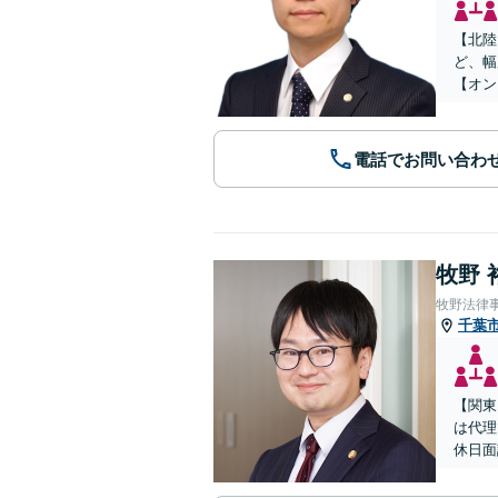
【北陸
ど、幅
【オン
電話でお問い合わ
牧野 
牧野法律
千葉
【関東
は代理
休日面