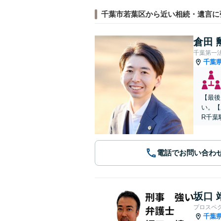
千葉市若葉区から近い相続・遺言に
倉田 
千葉第一
千葉
【最後
い。【
R千葉
電話でお問い合わ
坂口 
プロスペ
千葉