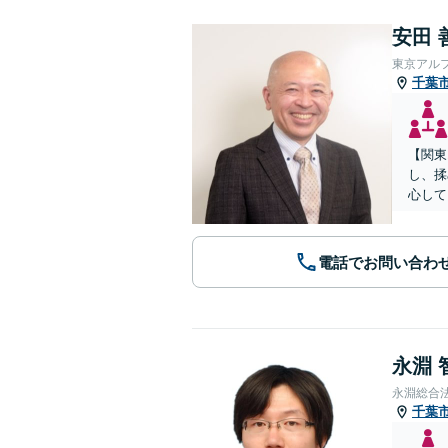
安田 
東京アル
千葉
【関東
し、揉
心して
電話でお問い合わ
永淵 
永淵総合
千葉