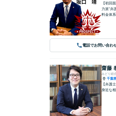
【初回面
力派”弁
料金体系
電話でお問い合わ
齋藤 
みどり総
千葉
【弁護士
身近な相