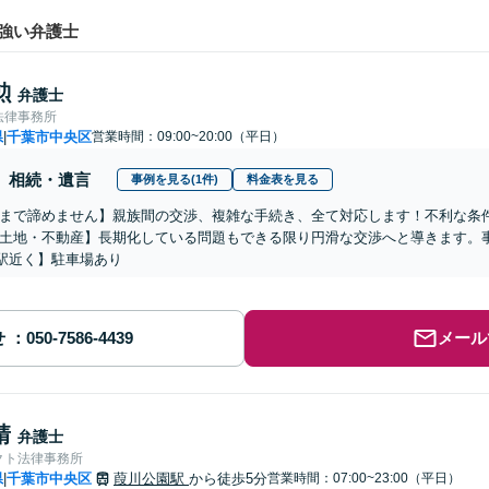
強い弁護士
勲
弁護士
法律事務所
県
千葉市中央区
営業時間：09:00~20:00（平日）
|
相続・遺言
事例を見る(1件)
料金表を見る
まで諦めません】親族間の交渉、複雑な手続き、全て対応します！不利な条
土地・不動産】長期化している問題もできる限り円滑な交渉へと導きます。
駅近く】駐車場あり
せ
メール
靖
弁護士
クト法律事務所
県
千葉市中央区
葭川公園駅
から徒歩5分
営業時間：07:00~23:00（平日）
|