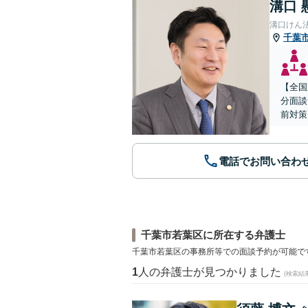
溝口 
溝口けん
千葉
【全国
分面談
前対策
電話でお問い合わ
千葉市若葉区に所在する弁護士
千葉市若葉区の事務所等での面談予約が可能で
1
人の弁護士が見つかりました
(検索結