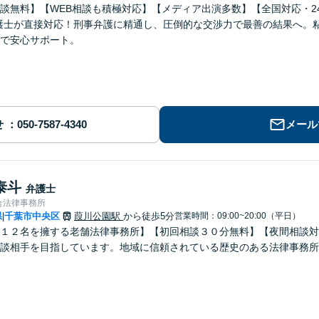
談無料】【WEB相談も積極対応】【メディア出演多数】【全国対応・24
護士が直接対応！刑事弁護に精通し、圧倒的な交渉力で最善の結果へ。
で安心サポート。
せ
メール
泰斗
弁護士
合法律事務所
県
千葉市中央区
葭川公園駅
から徒歩5分
営業時間：09:00~20:00（平日）
|
１２名を擁する老舗法律事務所】【初回相談３０分無料】【夜間相談対
談相手を目指しています。地域に信頼されている歴史のある法律事務所