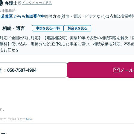
懸
弁護士
インタビューを見る
法律事務所
市若葉区
からも相談受付中
面談方法(対面・電話・ビデオなど)は応相談
営業時間
相続・遺言
事例を見る(6件)
料金表を見る
対応／全国出張に対応】【電話相談可】実績10年で多数の相続問題を解決！
無料】使い込み・遺留分など泥沼化した事案に強い。相続放棄も対応。不動
もお任せを
せ
メール
す。
果について詳しくは
こちら
)