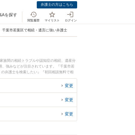
弁護士の方はこちら
&Aを探す
閲覧履歴
マイリスト
ログイン
千葉市若葉区で相続・遺言に強い弁護士
。家族間の相続トラブルや認知症の相続、遺産分
用、強みなどが注目されています。『千葉市若
くの弁護士を検索したい』『初回相談無料で相
変更
変更
変更