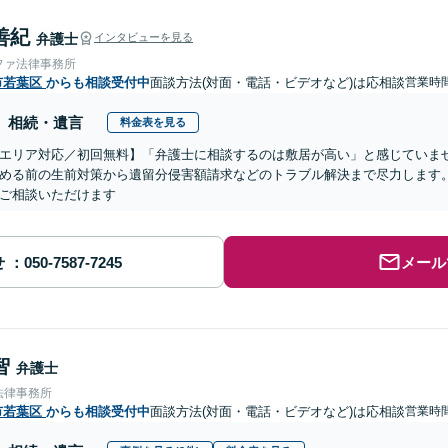
善紀
弁護士
インタビューを見る
ファ法律事務所
市若葉区
からも相談受付中
面談方法(対面・電話・ビデオなど)は応相談
営業時間
相続・遺言
料金表を見る
エリア対応／初回無料】「弁護士に相談するのは敷居が高い」と感じていま
める前の生前対策から遺留分侵害額請求などのトラブル解決まで尽力します。
ご相談いただけます
せ
メール
智
弁護士
法律事務所
市若葉区
からも相談受付中
面談方法(対面・電話・ビデオなど)は応相談
営業時間