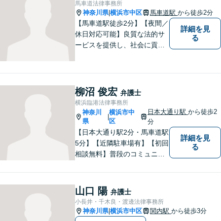
馬車道法律事務所
神奈川県
横浜市中区
馬車道駅
から徒歩2分
|
【馬車道駅徒歩2分】【夜間／
詳細を見
休日対応可能】良質な法的サ
る
ービスを提供し、社会に貢献
することを目指して参りま
す。離婚問題／労働問題／借
金問題／交通事故／企業法務
など、幅広く対応可能。【地
柳沼 俊宏
弁護士
域に根ざした弁護士】どうぞ
横浜臨港法律事務所
ご相談ください。
日本大通り駅
から徒歩2
神奈川
横浜市中
|
県
区
分
【日本大通り駅2分・馬車道駅
詳細を見
5分】【近隣駐車場有】【初回
る
相談無料】普段のコミュニケ
ーションから不安を取り除
き、法的な面だけでなく精神
的にも寄り添える存在であり
山口 陽
弁護士
たいと願っています。 法律問
小長井・千木良・渡邊法律事務所
題でお困りの際は、どうぞお
神奈川県
横浜市中区
関内駅
から徒歩3分
|
気軽にご相談ください。