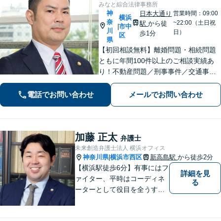
みなと綜合法律事務所
神
日本大通り
営業時間：09:00
横浜
奈
~22:00（土日祝
駅
から徒
市中
|
川
日）
歩1分
区
県
【初回相談無料】離婚問題・相続問題
ともに年間100件以上のご相談実績あ
り！不動産問題／刑事事件／交通事故
／借金問題／労働問題／債権回収にも
注力。これまで培ったノウハウを最大
電話でお問い合わせ
メールでお問い合わせ
限に活かし、最善の解決へ尽力します
【完全個室】【日本大通り駅2分】
加藤 正太
弁護士
未来創造弁護士法人 横浜オフィス
神奈川県
横浜市西区
新高島駅
から徒歩2分
|
【横浜駅徒歩6分】有事にはフ
詳細を見
ァイター、平時はコーディネ
る
ーターとして役目を全うする
弁護士。行政事件も得意な弁
護士です。どんな難しい案件