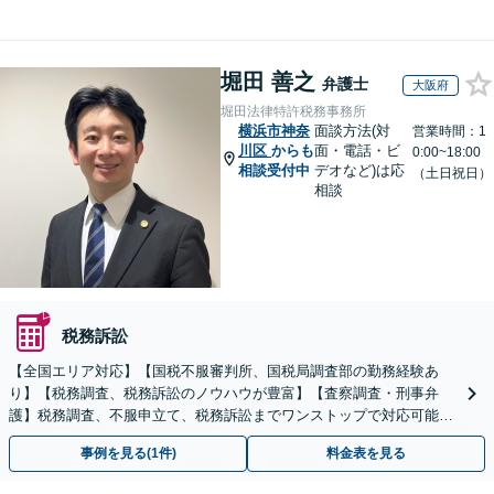
堀田 善之
弁護士
大阪府
堀田法律特許税務事務所
横浜市神奈
面談方法(対
営業時間：1
川区
からも
面・電話・ビ
0:00~18:00
相談受付中
デオなど)は応
（土日祝日）
相談
税務訴訟
【全国エリア対応】【国税不服審判所、国税局調査部の勤務経験あ
り】【税務調査、税務訴訟のノウハウが豊富】【査察調査・刑事弁
護】税務調査、不服申立て、税務訴訟までワンストップで対応可能！
事業承継にも対応【休日・夜間相談可】
事例を見る(1件)
料金表を見る