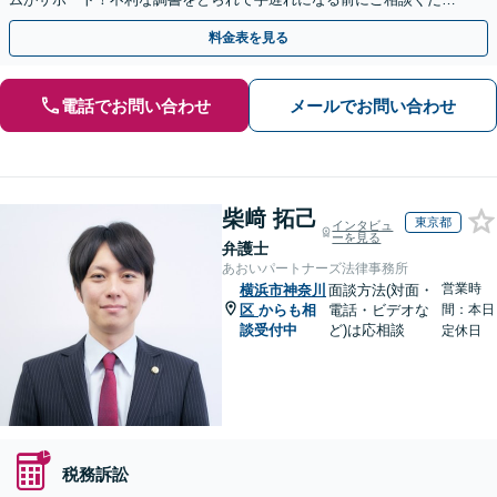
い。
料金表を見る
電話でお問い合わせ
メールでお問い合わせ
柴﨑 拓己
東京都
インタビュ
ーを見る
弁護士
あおいパートナーズ法律事務所
営業時
横浜市神奈川
面談方法(対面・
区
からも相
電話・ビデオな
間：本日
談受付中
ど)は応相談
定休日
税務訴訟