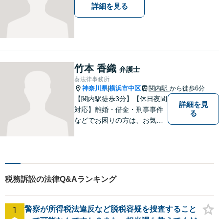
詳細を見る
竹本 香織
弁護士
葵法律事務所
神奈川県
横浜市中区
関内駅
から徒歩6分
|
【関内駅徒歩3分】【休日夜間
詳細を見
対応】離婚・借金・刑事事件
る
などでお困りの方は、お気軽
にご相談ください。将来を見
据えた解決方法をご提案いた
します。
税務訴訟の法律Q&Aランキング
1
警察が所得税法違反など脱税容疑を捜査すること