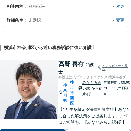
相談内容
税務訴訟
変更
詳細条件
未選択
変更
横浜市神奈川区から近い税務訴訟に強い弁護士
髙野 喜有
弁護
インタビューを見
る
士
弁護士法人プロテクトスタンス 横浜事務所
横
みなとみら
営業時間：09:00
神
浜
~19:00（土日祝
い駅
から徒
奈
市
|
日）
歩4分
川
西
県
区
【4万件を超える法律相談実績】あなた
に合った解決策をご提案します。まず
はご相談を。【みなとみらい駅4分】