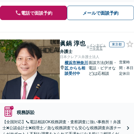
間・休日の対応可能】【オンライン面談可能】
電話で面談予約
メールで面談予約
眞鍋 淳也
東京都
インタビュ
ーを見る
弁護士
日本クレアス弁護士法人
営業時
横浜市神奈川
面談方法(対面・
区
からも相
電話・ビデオな
間：本日
談受付中
ど)は応相談
定休日
税務訴訟
【全国対応】📞電話相談OK税務調査・査察調査に強い事務所！弁護
士❌公認会計士❌税理士／急な税務調査でも安心な税務調査弁護チー
ムがサポート！不利な調書をとられて手遅れになる前にご相談くださ