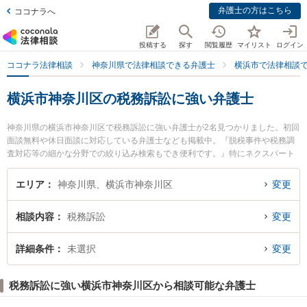
弁護士の方はこちら
ココナラへ
投稿する
探す
閲覧履歴
マイリスト
ログイン
ココナラ法律相談
神奈川県で法律相談できる弁護士
横浜市で法律相談
横浜市神奈川区の税務訴訟に強い弁護士
神奈川県の横浜市神奈川区で税務訴訟に強い弁護士が2名見つかりました。初回
面談無料や休日面談に対応している弁護士なども掲載中。『脱税事件や税務調
査対応等の細かな分野での絞り込み検索もでき便利です。』特にネクスパート
法律事務所 横浜オフィスの野村 賢吾弁護士やジン法律事務所弁護士法人 横浜
駅前事務所の坂本 学弁護士のプロフィール情報や弁護士費用、強みなどが注目
エリア
神奈川県、横浜市神奈川区
変更
されています。『横浜市神奈川区で土日や夜間に発生した税務訴訟のトラブル
を今すぐに弁護士に相談したい』『税務訴訟のトラブル解決の実績豊富な近く
相談内容
税務訴訟
変更
の弁護士を検索したい』『初回相談無料で税務訴訟を法律相談できる横浜市神
奈川区内の弁護士に相談予約したい』などでお困りの相談者さんにおすすめで
す。
詳細条件
未選択
変更
税務訴訟に強い横浜市神奈川区から相談可能な弁護士