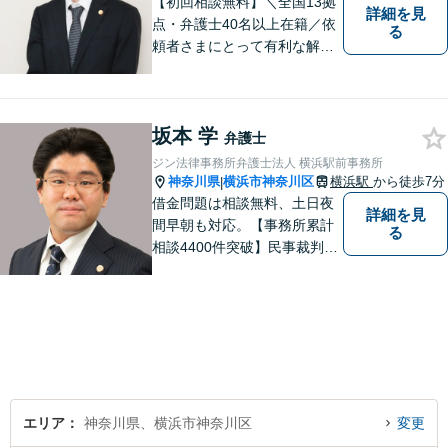
【初回相談無料】＼全国13拠
詳細を見
点・弁護士40名以上在籍／依
る
頼者さまにとって有利な解決
になるよう、最後まで諦めず
に闘います！借金問題/離婚・
男女問 題/相続/交通事故/刑事
坂本 学
事件など、ご相談ください
弁護士
【夜間・休日対応】
ジン法律事務所弁護士法人 横浜駅前事務所
神奈川県
横浜市神奈川区
横浜駅
から徒歩7分
|
借金問題は相談無料、土日夜
詳細を見
間早朝も対応。【事務所累計
る
相談4400件突破】民事裁判／
家事調停・審判／債務整理／
法人破産／相続／不貞トラブ
ル／離婚／男女問題
エリア
神奈川県、横浜市神奈川区
変更