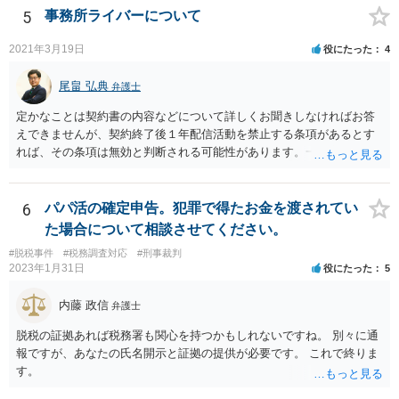
5
事務所ライバーについて
2021年3月19日
役にたった
4
尾畠 弘典
弁護士
定かなことは契約書の内容などについて詳しくお聞きしなければお答
えできませんが、契約終了後１年配信活動を禁止する条項があるとす
れば、その条項は無効と判断される可能性があります。一度実際に弁
護士に相談して、契約書の内容などを確認した上で今後の対応を検討
した方がよろしいかと存じます。
6
パパ活の確定申告。犯罪で得たお金を渡されてい
た場合について相談させてください。
#脱税事件
#税務調査対応
#刑事裁判
2023年1月31日
役にたった
5
内藤 政信
弁護士
脱税の証拠あれば税務署も関心を持つかもしれないですね。 別々に通
報ですが、あなたの氏名開示と証拠の提供が必要です。 これで終りま
す。