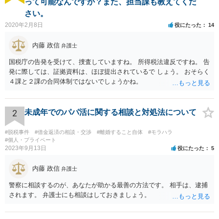
って可能なんですか？また、担当課も教えてくだ
さい。
2020年2月8日
役にたった
14
内藤 政信
弁護士
国税庁の告発を受けて、捜査していますね。 所得税法違反ですね。 告
発に際しては、証拠資料は、ほぼ提出されているで しょう。 おそらく
４課と２課の合同体制ではないでしょうかね。
2
未成年でのパパ活に関する相談と対処法について
#脱税事件
#借金返済の相談・交渉
#離婚すること自体
#モラハラ
#個人・プライベート
2023年9月13日
役にたった
5
内藤 政信
弁護士
警察に相談するのが、あなたが助かる最善の方法です。 相手は、逮捕
されます。 弁護士にも相談はしておきましょう。