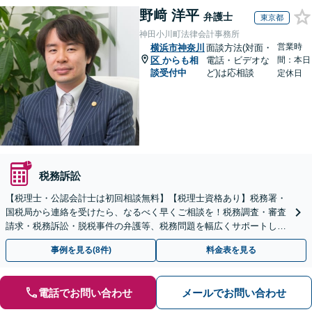
野﨑 洋平
弁護士
東京都
神田小川町法律会計事務所
営業時
横浜市神奈川
面談方法(対面・
区
からも相
電話・ビデオな
間：本日
談受付中
ど)は応相談
定休日
税務訴訟
【税理士・公認会計士は初回相談無料】【税理士資格あり】税務署・
国税局から連絡を受けたら、なるべく早くご相談を！税務調査・審査
請求・税務訴訟・脱税事件の弁護等、税務問題を幅広くサポートしま
す【電話受付：平日10時～21時】【税務調査に注力】
事例を見る(8件)
料金表を見る
電話でお問い合わせ
メールでお問い合わせ