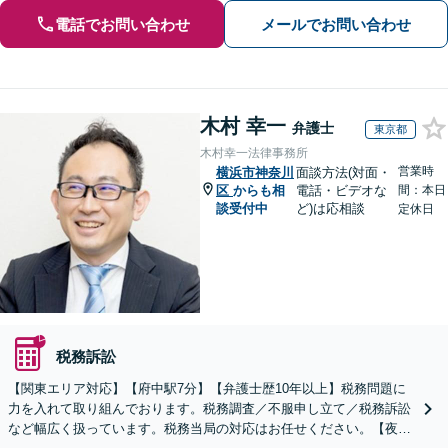
電話でお問い合わせ
メールでお問い合わせ
木村 幸一
弁護士
東京都
木村幸一法律事務所
営業時
横浜市神奈川
面談方法(対面・
区
からも相
電話・ビデオな
間：本日
談受付中
ど)は応相談
定休日
税務訴訟
【関東エリア対応】【府中駅7分】【弁護士歴10年以上】税務問題に
力を入れて取り組んでおります。税務調査／不服申し立て／税務訴訟
など幅広く扱っています。税務当局の対応はお任せください。【夜