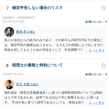
7
確定申告しない場合のリスク
#脱税事件
#税務調査対応
2021年12月10日
役にたった
4
横溝 昇
弁護士
収入が会社からの給与のみであり、その給与も2000万円以下の場合に
は、確定申告の義務はありません。 もろもろの控除により払いすぎた
税金を戻してもらうための手続きとして、年末調整でするのか、確定
申告でするのか、ということになります。 そうではなく、確定申告を
する義務がある場合で確定申告をしなかった場合には、税務署の調査
等があり、本来払うべき税金にプラスして加算税の処分を科される場
8
税理士の責務と時効について
合もあります。 高額なものでもない限り単なる無申告だけでは直ちに
逮捕されないとは思います。
2020年7月14日
役にたった
4
本庄 卓磨
弁護士
契約違反（善管注意義務違反）に基づく損害賠償請求については時効
は１０年であるため，請求できる分は５年に制限されないと思いま
す。 不法行為に基づく請求であるとしても，時効は損害を知ってから
３年です。 金額も大きいとのことですので，弁護士にご相談されるこ