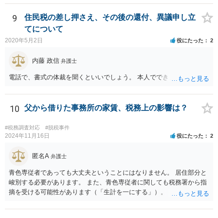
とをお勧めいたします。
9
住民税の差し押さえ、その後の還付、異議申し立
てについて
2020年5月2日
役にたった
2
内藤 政信
弁護士
電話で、書式の体裁を聞くといいでしょう。 本人でできますね。
10
父から借りた事務所の家賃、税務上の影響は？
#税務調査対応
#脱税事件
2024年11月16日
役にたった
2
匿名A
弁護士
青色専従者であっても大丈夫ということにはなりません。 居住部分と
峻別する必要があります。 また、青色専従者に関しても税務署から指
摘を受ける可能性があります（「生計を一にする」）。