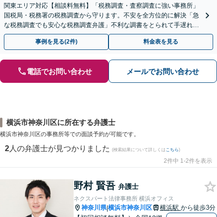
関東エリア対応【相談料無料】「税務調査・査察調査に強い事務所」
国税局・税務署の税務調査から守ります。不安を全方位的に解決「急
な税務調査でも安心な税務調査弁護」不利な調書をとられて手遅れに
なる前にご相談を
事例を見る(2件)
料金表を見る
電話でお問い合わせ
メールでお問い合わせ
横浜市神奈川区に所在する弁護士
横浜市神奈川区の事務所等での面談予約が可能です。
2
人の弁護士が見つかりました
(検索結果について詳しくは
こちら
)
2件中 1-2件を表示
野村 賢吾
弁護士
ネクスパート法律事務所 横浜オフィス
神奈川県
横浜市神奈川区
横浜駅
から徒歩3分
|