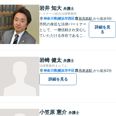
でも依頼者の方の利益を尊重
します。【独占禁止法・下請
岩井 知大
弁護士
法の著書執筆】
ヘリテージ総合法律事務所
神奈川県
横浜市西区
新高島駅
から徒歩3分
|
市民の身近な法律パートナー
詳細を見
として、一層信頼され安心し
る
ていただける存在であること
を目指します。
岩崎 健太
弁護士
法律事務所まんてん
神奈川県
横浜市中区
馬車道駅
から徒歩2分
|
詳細を見る
小笠原 憲介
弁護士