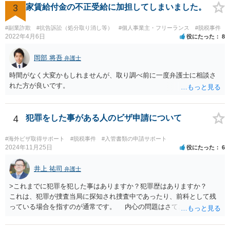
3
家賃給付金の不正受給に加担してしまいました。
#副業詐欺
#抗告訴訟（処分取り消し等）
#個人事業主・フリーランス
#脱税事件
2022年4月6日
役にたった
8
岡部 将吾
弁護士
時間がなく大変かもしれませんが、取り調べ前に一度弁護士に相談さ
れた方が良いです。
4
犯罪をした事がある人のビザ申請について
#海外ビザ取得サポート
#脱税事件
#入管書類の申請サポート
2024年11月25日
役にたった
6
井上 祐司
弁護士
>これまでに犯罪を犯した事はありますか？犯罪歴はありますか？
これは、犯罪が捜査当局に探知され捜査中であったり、前科として残
っている場合を指すのが通常です。 内心の問題はさておき、ご質問
の状況であれば「いいえ」と回答するのがセオリーかと思います。