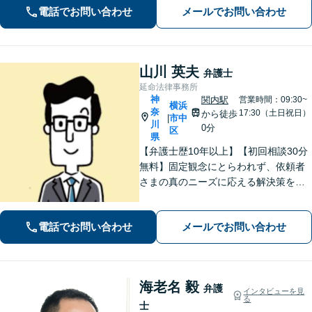
電話でお問い合わせ
メールでお問い合わせ
山川 英夫
弁護士
延命法律事務所
神
関内駅
営業時間：09:30~
横浜
奈
17:30（土日祝日）
から徒歩
市中
|
川
0分
区
県
【弁護士歴10年以上】【初回相談30分
無料】固定観念にとらわれず、依頼者
さまの真のニーズに応える解決策を導
きます！不動産会社の顧問経験や、他
士業との連携で不動産トラブルや相続
電話でお問い合わせ
メールでお問い合わせ
問題にワンストップの対応も可能【WE
B面談対応】【関内駅3分】
海老名 毅
弁護
インタビューを見
る
士