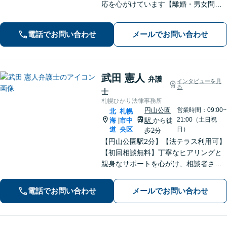
応を心がけています【離婚・男女問
題】慰謝料請求／財産分与・熟年離婚
に強い【相続】分割協議や調停の実績
電話でお問い合わせ
メールでお問い合わせ
豊富
武田 憲人
弁護
インタビューを見
る
士
札幌ひかり法律事務所
円山公園
営業時間：09:00~
北
札幌
21:00（土日祝
海
市中
駅
から徒
|
道
央区
日）
歩2分
【円山公園駅2分】【法テラス利用可】
【初回相談無料】丁寧なヒアリングと
親身なサポートを心がけ、相談者さま
に満足してもらえる結果を目指しま
す。離婚や労働、相続など幅広い分野
電話でお問い合わせ
メールでお問い合わせ
に対応しておりますので、ぜひご相談
ください。【電話相談可】【休日・夜
間面談可】