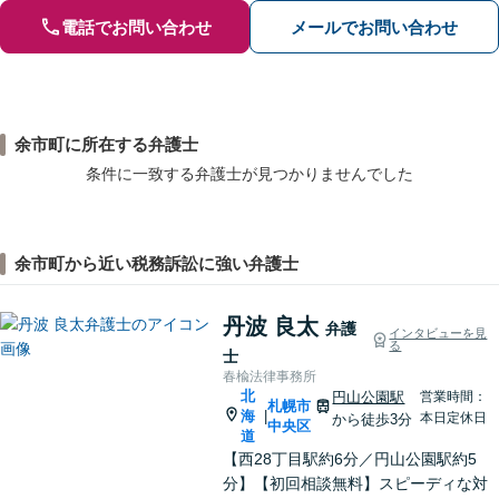
電話でお問い合わせ
メールでお問い合わせ
余市町に所在する弁護士
条件に一致する弁護士が見つかりませんでした
余市町から近い税務訴訟に強い弁護士
丹波 良太
弁護
インタビューを見
る
士
春楡法律事務所
北
円山公園駅
営業時間：
札幌市
海
|
本日定休日
から徒歩3分
中央区
道
【西28丁目駅約6分／円山公園駅約5
分】【初回相談無料】スピーディな対