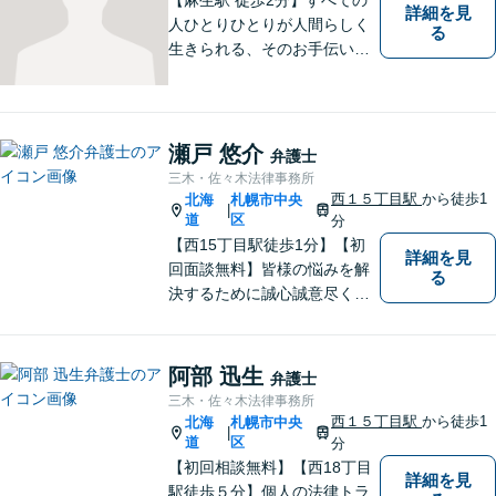
詳細を見
人ひとりひとりが人間らしく
る
生きられる、そのお手伝いを
したいと思っています。依頼
者さまの抱えていらっしゃる
不安やご希望を丁寧にお伺い
いたします。お気軽にご相談
瀬戸 悠介
弁護士
ください。
三木・佐々木法律事務所
西１５丁目駅
から徒歩1
北海
札幌市中央
|
道
区
分
【西15丁目駅徒歩1分】【初
詳細を見
回面談無料】皆様の悩みを解
る
決するために誠心誠意尽くし
て参ります。相談者や依頼者
の方の心情に共感しながら、
客観的視点も忘れません。
阿部 迅生
弁護士
【当日／夜間／休日対応可】
三木・佐々木法律事務所
事件の見通しと費用の見込額
西１５丁目駅
から徒歩1
北海
札幌市中央
|
を正確に説明します。お気軽
道
区
分
にご相談下さい。
【初回相談無料】【西18丁目
詳細を見
駅徒歩５分】個人の法律トラ