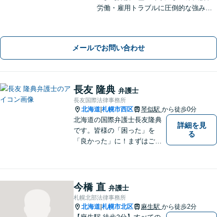
労働・雇用トラブルに圧倒的な強みあ
り！【宅地建物取引士試験合格】土地
が絡む不動産や相続トラブルにも深い
知見！講演セミナー多数、分かりやす
メールでお問い合わせ
い説明【初回相談無料】
長友 隆典
弁護士
長友国際法律事務所
北海道
札幌市西区
琴似駅
から徒歩0分
|
北海道の国際弁護士長友隆典
詳細を見
です。皆様の「困った」を
る
「良かった」に！まずはご相
談ください。 水産業経営アド
バイザーとして，農林水産
業・地域振興のお手伝いもし
ています。 English available
今橋 直
弁護士
英語対応可
札幌北部法律事務所
北海道
札幌市北区
麻生駅
から徒歩2分
|
【麻生駅 徒歩2分】すべての