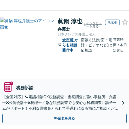
眞鍋 淳也
東京都
インタビュ
ーを見る
弁護士
日本クレアス弁護士法人
営業時
余市町
か
面談方法(対面・電
らも相談
話・ビデオなど)は
間：本日
受付中
応相談
定休日
税務訴訟
【全国対応】📞電話相談OK税務調査・査察調査に強い事務所！弁護
士❌公認会計士❌税理士／急な税務調査でも安心な税務調査弁護チー
ムがサポート！不利な調書をとられて手遅れになる前にご相談くださ
い。
料金表を見る