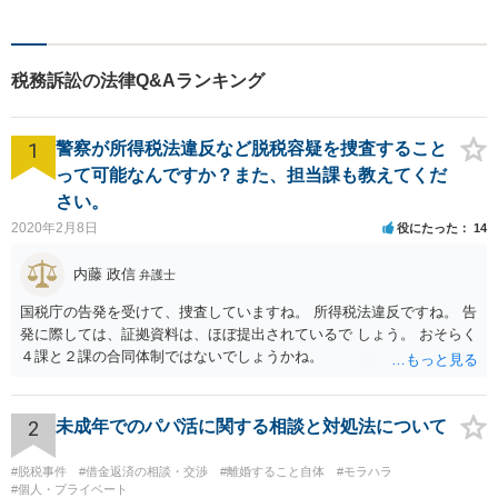
る。丁寧なコミュニケーショ
ンで、クライアントに寄り添
い、最善の解決策をご提案し
税務訴訟の法律Q&Aランキング
ます。【講演セミナー多数】
【西11丁目駅5分】【初回面
談無料】
1
警察が所得税法違反など脱税容疑を捜査すること
って可能なんですか？また、担当課も教えてくだ
さい。
2020年2月8日
役にたった
14
内藤 政信
弁護士
国税庁の告発を受けて、捜査していますね。 所得税法違反ですね。 告
発に際しては、証拠資料は、ほぼ提出されているで しょう。 おそらく
４課と２課の合同体制ではないでしょうかね。
2
未成年でのパパ活に関する相談と対処法について
#脱税事件
#借金返済の相談・交渉
#離婚すること自体
#モラハラ
#個人・プライベート