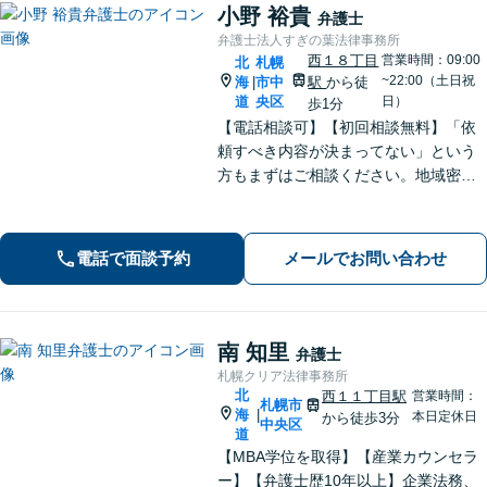
小野 裕貴
弁護士
弁護士法人すぎの葉法律事務所
西１８丁目
営業時間：09:00
北
札幌
~22:00（土日祝
海
市中
駅
から徒
|
道
央区
日）
歩1分
【電話相談可】【初回相談無料】「依
頼すべき内容が決まってない」という
方もまずはご相談ください。地域密着
型の事務所として、相談者さま一人ひ
とりと向き合い、「迅速かつ有利」な
解決を目指します。刑事事件、離婚問
電話で面談予約
メールでお問い合わせ
題、企業法務など幅広く対応できます
南 知里
弁護士
札幌クリア法律事務所
北
西１１丁目駅
営業時間：
札幌市
海
|
本日定休日
から徒歩3分
中央区
道
【MBA学位を取得】【産業カウンセラ
ー】【弁護士歴10年以上】企業法務、