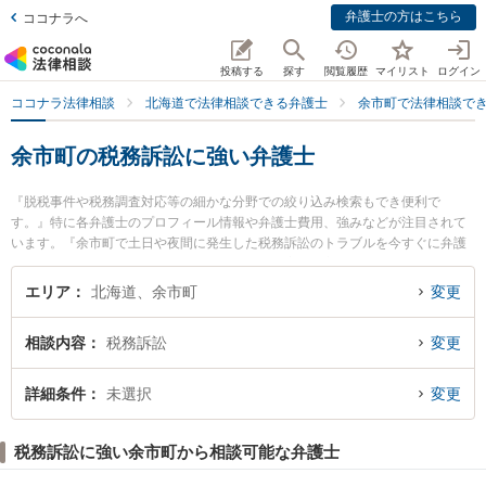
弁護士の方はこちら
ココナラへ
投稿する
探す
閲覧履歴
マイリスト
ログイン
ココナラ法律相談
北海道で法律相談できる弁護士
余市町で法律相談で
余市町の税務訴訟に強い弁護士
『脱税事件や税務調査対応等の細かな分野での絞り込み検索もでき便利で
す。』特に各弁護士のプロフィール情報や弁護士費用、強みなどが注目されて
います。『余市町で土日や夜間に発生した税務訴訟のトラブルを今すぐに弁護
士に相談したい』『税務訴訟のトラブル解決の実績豊富な近くの弁護士を検索
したい』『初回相談無料で税務訴訟を法律相談できる余市町内の弁護士に相談
エリア
北海道、余市町
変更
予約したい』などでお困りの相談者さんにおすすめです。
相談内容
税務訴訟
変更
詳細条件
未選択
変更
税務訴訟に強い余市町から相談可能な弁護士