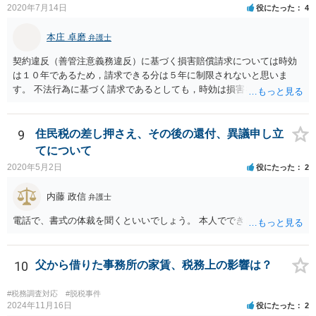
逮捕されないとは思います。
2020年7月14日
役にたった
4
本庄 卓磨
弁護士
契約違反（善管注意義務違反）に基づく損害賠償請求については時効
は１０年であるため，請求できる分は５年に制限されないと思いま
す。 不法行為に基づく請求であるとしても，時効は損害を知ってから
３年です。 金額も大きいとのことですので，弁護士にご相談されるこ
とをお勧めいたします。
9
住民税の差し押さえ、その後の還付、異議申し立
てについて
2020年5月2日
役にたった
2
内藤 政信
弁護士
電話で、書式の体裁を聞くといいでしょう。 本人でできますね。
10
父から借りた事務所の家賃、税務上の影響は？
#税務調査対応
#脱税事件
2024年11月16日
役にたった
2