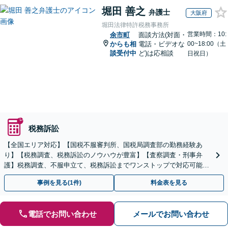
堀田 善之
弁護士
大阪府
堀田法律特許税務事務所
営業時間：10:
余市町
面談方法(対面・
からも相
電話・ビデオな
00~18:00（土
談受付中
ど)は応相談
日祝日）
税務訴訟
【全国エリア対応】【国税不服審判所、国税局調査部の勤務経験あ
り】【税務調査、税務訴訟のノウハウが豊富】【査察調査・刑事弁
護】税務調査、不服申立て、税務訴訟までワンストップで対応可能！
事業承継にも対応【休日・夜間相談可】
事例を見る(1件)
料金表を見る
電話でお問い合わせ
メールでお問い合わせ