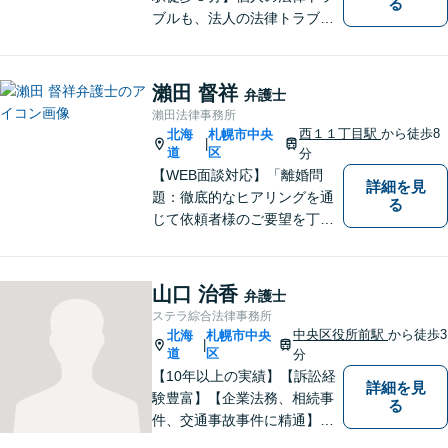
る
ブルも、法人の法律トラブル
も、幅広く対応可能です。
【公認会計士／司法書士など
各士業と連携】【医師、建築
瀨田 督祥
弁護士
士など各専門家と連携】さま
瀨田法律事務所
ざまなネットワークを駆使し
西１１丁目駅
から徒歩8
北海
札幌市中央
|
て、有利な解決を目指しま
道
区
分
す。
【WEB面談対応】「離婚問
詳細を見
題：徹底的なヒアリングを通
る
じて依頼者様のご要望を丁寧
に把握」「相続問題：依頼者
様が納得できる解決を目指し
ます！遺産分割の相談を中心
山口 治香
弁護士
に幅広い相談に対応」【休
ステラ綜合法律事務所
日・夜間相談可】【子連れ相
中央区役所前駅
から徒歩3
北海
札幌市中央
|
談可】【完全個室相談】
道
区
分
【10年以上の実績】【訴訟経
詳細を見
験豊富】【企業法務、相続事
る
件、交通事故事件に精通】徹
底した準備で結果につなげ