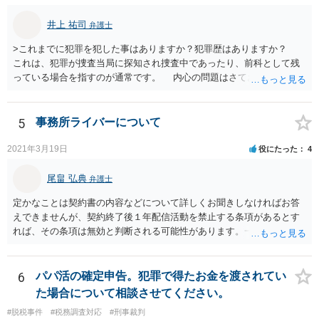
井上 祐司
弁護士
>これまでに犯罪を犯した事はありますか？犯罪歴はありますか？
これは、犯罪が捜査当局に探知され捜査中であったり、前科として残
っている場合を指すのが通常です。 内心の問題はさておき、ご質問
の状況であれば「いいえ」と回答するのがセオリーかと思います。
5
事務所ライバーについて
2021年3月19日
役にたった
4
尾畠 弘典
弁護士
定かなことは契約書の内容などについて詳しくお聞きしなければお答
えできませんが、契約終了後１年配信活動を禁止する条項があるとす
れば、その条項は無効と判断される可能性があります。一度実際に弁
護士に相談して、契約書の内容などを確認した上で今後の対応を検討
した方がよろしいかと存じます。
6
パパ活の確定申告。犯罪で得たお金を渡されてい
た場合について相談させてください。
#脱税事件
#税務調査対応
#刑事裁判