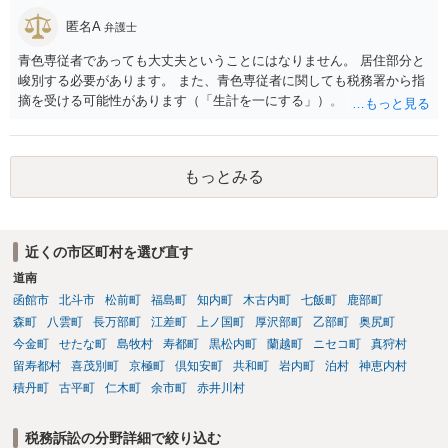
匿名A
弁護士
青色専従者であっても大丈夫ということにはなりません。 居住部分と
峻別する必要があります。 また、青色専従者に関しても税務署から指
摘を受ける可能性があります（「生計を一にする」）。
もっとみる
近くの市区町村を選び直す
道南
函館市
北斗市
松前町
福島町
知内町
木古内町
七飯町
鹿部町
森町
八雲町
長万部町
江差町
上ノ国町
厚沢部町
乙部町
奥尻町
今金町
せたな町
島牧村
寿都町
黒松内町
蘭越町
ニセコ町
真狩村
留寿都村
喜茂別町
京極町
倶知安町
共和町
岩内町
泊村
神恵内村
積丹町
古平町
仁木町
余市町
赤井川村
税務訴訟の分野詳細で絞り込む