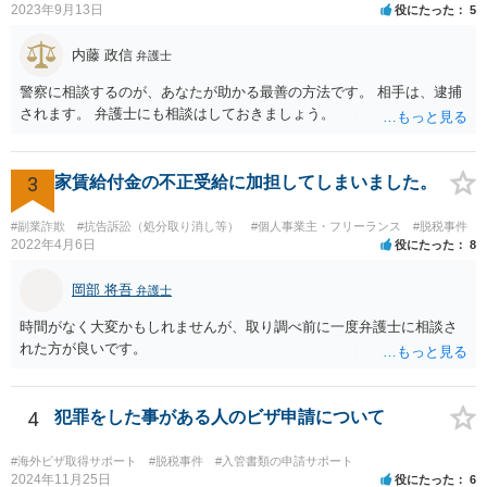
2023年9月13日
役にたった
5
内藤 政信
弁護士
警察に相談するのが、あなたが助かる最善の方法です。 相手は、逮捕
されます。 弁護士にも相談はしておきましょう。
3
家賃給付金の不正受給に加担してしまいました。
#副業詐欺
#抗告訴訟（処分取り消し等）
#個人事業主・フリーランス
#脱税事件
2022年4月6日
役にたった
8
岡部 将吾
弁護士
時間がなく大変かもしれませんが、取り調べ前に一度弁護士に相談さ
れた方が良いです。
4
犯罪をした事がある人のビザ申請について
#海外ビザ取得サポート
#脱税事件
#入管書類の申請サポート
2024年11月25日
役にたった
6