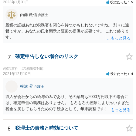
2023年1月31日
役にたった
5
内藤 政信
弁護士
脱税の証拠あれば税務署も関心を持つかもしれないですね。 別々に通
報ですが、あなたの氏名開示と証拠の提供が必要です。 これで終りま
す。
7
確定申告しない場合のリスク
#脱税事件
#税務調査対応
2021年12月10日
役にたった
4
横溝 昇
弁護士
収入が会社からの給与のみであり、その給与も2000万円以下の場合に
は、確定申告の義務はありません。 もろもろの控除により払いすぎた
税金を戻してもらうための手続きとして、年末調整でするのか、確定
申告でするのか、ということになります。 そうではなく、確定申告を
する義務がある場合で確定申告をしなかった場合には、税務署の調査
等があり、本来払うべき税金にプラスして加算税の処分を科される場
8
税理士の責務と時効について
合もあります。 高額なものでもない限り単なる無申告だけでは直ちに