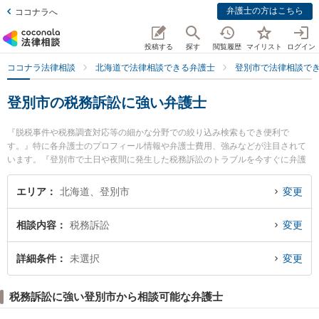
弁護士の方はこちら
ココナラへ
投稿する
探す
閲覧履歴
マイリスト
ログイン
ココナラ法律相談
北海道で法律相談できる弁護士
登別市で法律相談で
登別市の税務訴訟に強い弁護士
『脱税事件や税務調査対応等の細かな分野での絞り込み検索もでき便利で
す。』特に各弁護士のプロフィール情報や弁護士費用、強みなどが注目されて
います。『登別市で土日や夜間に発生した税務訴訟のトラブルを今すぐに弁護
士に相談したい』『税務訴訟のトラブル解決の実績豊富な近くの弁護士を検索
したい』『初回相談無料で税務訴訟を法律相談できる登別市内の弁護士に相談
エリア
北海道、登別市
変更
予約したい』などでお困りの相談者さんにおすすめです。
相談内容
税務訴訟
変更
詳細条件
未選択
変更
税務訴訟に強い登別市から相談可能な弁護士