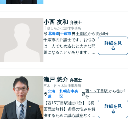
生き方・選択をサポートする
存在であり続けます。（弁護
士小田康夫）
小西 友和
弁護士
千歳しらかば法律事務所
北海道
千歳市
千歳駅
から徒歩8分
|
千歳市の弁護士です。お悩み
詳細を見
は一人でため込むと大きな問
る
題になることがあります。ぜ
ひ他の人に話すようにしてく
ださい。ご相談お待ちしてお
ります。
瀬戸 悠介
弁護士
三木・佐々木法律事務所
西１５丁目駅
から徒歩1
北海
札幌市中央
|
道
区
分
【西15丁目駅徒歩1分】【初
詳細を見
回面談無料】皆様の悩みを解
る
決するために誠心誠意尽くし
て参ります。相談者や依頼者
の方の心情に共感しながら、