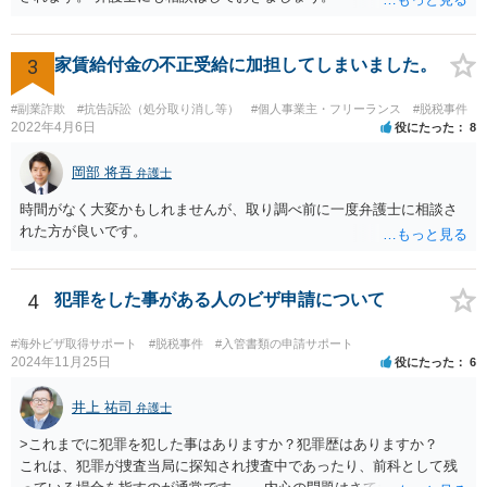
3
家賃給付金の不正受給に加担してしまいました。
#副業詐欺
#抗告訴訟（処分取り消し等）
#個人事業主・フリーランス
#脱税事件
2022年4月6日
役にたった
8
岡部 将吾
弁護士
時間がなく大変かもしれませんが、取り調べ前に一度弁護士に相談さ
れた方が良いです。
4
犯罪をした事がある人のビザ申請について
#海外ビザ取得サポート
#脱税事件
#入管書類の申請サポート
2024年11月25日
役にたった
6
井上 祐司
弁護士
>これまでに犯罪を犯した事はありますか？犯罪歴はありますか？
これは、犯罪が捜査当局に探知され捜査中であったり、前科として残