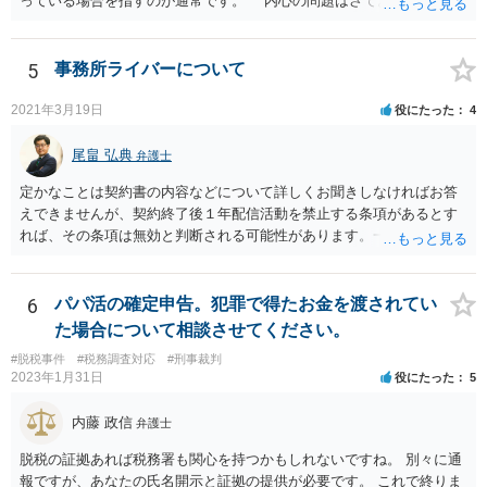
っている場合を指すのが通常です。 内心の問題はさておき、ご質問
の状況であれば「いいえ」と回答するのがセオリーかと思います。
5
事務所ライバーについて
2021年3月19日
役にたった
4
尾畠 弘典
弁護士
定かなことは契約書の内容などについて詳しくお聞きしなければお答
えできませんが、契約終了後１年配信活動を禁止する条項があるとす
れば、その条項は無効と判断される可能性があります。一度実際に弁
護士に相談して、契約書の内容などを確認した上で今後の対応を検討
した方がよろしいかと存じます。
6
パパ活の確定申告。犯罪で得たお金を渡されてい
た場合について相談させてください。
#脱税事件
#税務調査対応
#刑事裁判
2023年1月31日
役にたった
5
内藤 政信
弁護士
脱税の証拠あれば税務署も関心を持つかもしれないですね。 別々に通
報ですが、あなたの氏名開示と証拠の提供が必要です。 これで終りま