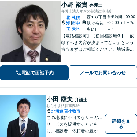
小野 裕貴
弁護士
弁護士法人すぎの葉法律事務所
西１８丁目
営業時間：09:00
北
札幌
~22:00（土日祝
海
市中
駅
から徒
|
道
央区
日）
歩1分
【電話相談可】【初回相談無料】「依
頼すべき内容が決まってない」という
方もまずはご相談ください。地域密着
型の事務所として、相談者さま一人ひ
とりと向き合い、「迅速かつ有利」な
解決を目指します。刑事事件、離婚問
電話で面談予約
メールでお問い合わせ
題、企業法務など幅広く対応できます
小田 康夫
弁護士
むらやま法律事務所
北海道
苫小牧市
|
この地域に不可欠なリーガル
詳細を見
サービスを提供するととも
る
に、相談者・依頼者の豊かな