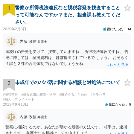
1
警察が所得税法違反など脱税容疑を捜査すること
って可能なんですか？また、担当課も教えてくだ
さい。
2020年2月8日
役にたった
14
内藤 政信
弁護士
国税庁の告発を受けて、捜査していますね。 所得税法違反ですね。 告
発に際しては、証拠資料は、ほぼ提出されているで しょう。 おそらく
４課と２課の合同体制ではないでしょうかね。
2
未成年でのパパ活に関する相談と対処法について
#脱税事件
#借金返済の相談・交渉
#離婚すること自体
#モラハラ
#個人・プライベート
2023年9月13日
役にたった
5
内藤 政信
弁護士
警察に相談するのが、あなたが助かる最善の方法です。 相手は、逮捕
されます。 弁護士にも相談はしておきましょう。