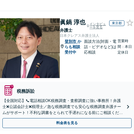
眞鍋 淳也
東京都
インタビュ
ーを見る
弁護士
日本クレアス弁護士法人
営業時
登別市
か
面談方法(対面・電
らも相談
話・ビデオなど)は
間：本日
受付中
応相談
定休日
税務訴訟
【全国対応】📞電話相談OK税務調査・査察調査に強い事務所！弁護
士❌公認会計士❌税理士／急な税務調査でも安心な税務調査弁護チー
ムがサポート！不利な調書をとられて手遅れになる前にご相談くださ
い。
料金表を見る