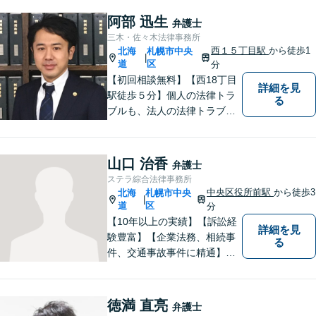
客観的視点も忘れません。
阿部 迅生
弁護士
【当日／夜間／休日対応可】
三木・佐々木法律事務所
事件の見通しと費用の見込額
西１５丁目駅
から徒歩1
北海
札幌市中央
|
を正確に説明します。お気軽
道
区
分
にご相談下さい。
【初回相談無料】【西18丁目
詳細を見
駅徒歩５分】個人の法律トラ
る
ブルも、法人の法律トラブル
も、幅広く対応可能です。
【公認会計士／司法書士など
各士業と連携】【医師、建築
山口 治香
弁護士
士など各専門家と連携】さま
ステラ綜合法律事務所
ざまなネットワークを駆使し
中央区役所前駅
から徒歩3
北海
札幌市中央
|
て、有利な解決を目指しま
道
区
分
す。
【10年以上の実績】【訴訟経
詳細を見
験豊富】【企業法務、相続事
る
件、交通事故事件に精通】徹
底した準備で結果につなげ
る。丁寧なコミュニケーショ
ンで、クライアントに寄り添
徳満 直亮
弁護士
い、最善の解決策をご提案し