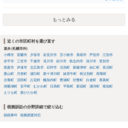
もっとみる
近くの市区町村を選び直す
道央 (札幌市外)
小樽市
室蘭市
夕張市
岩見沢市
苫小牧市
美唄市
芦別市
江別市
赤平市
三笠市
千歳市
滝川市
砂川市
歌志内市
深川市
登別市
恵庭市
伊達市
北広島市
石狩市
当別町
新篠津村
由仁町
長沼町
栗山町
月形町
浦臼町
新十津川町
妹背牛町
秩父別町
雨竜町
北竜町
沼田町
占冠村
幌加内町
豊浦町
壮瞥町
白老町
厚真町
洞爺湖町
安平町
むかわ町
日高町
平取町
新冠町
浦河町
様似町
えりも町
新ひだか町
税務訴訟の分野詳細で絞り込む
脱税事件
税務調査対応