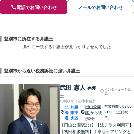
電話でお問い合わせ
メールでお問い合わせ
登別市に所在する弁護士
条件に一致する弁護士が見つかりませんでした
登別市から近い税務訴訟に強い弁護士
武田 憲人
弁護
インタビューを見
る
士
札幌ひかり法律事務所
円山公園
営業時間：09:00~
北
札幌
21:00（土日祝
海
市中
駅
から徒
|
道
央区
日）
歩2分
【円山公園駅2分】【法テラス利用可】
【初回相談無料】丁寧なヒアリングと