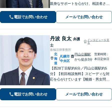
親身なサポートを心がけ、相談者さま
に満足してもらえる結果を目指しま
す。離婚や労働、相続など幅広い分野
電話でお問い合わせ
メールでお問い合わせ
に対応しておりますので、ぜひご相談
ください。【電話相談可】【休日・夜
間面談可】
丹波 良太
弁護
インタビューを見
る
士
春楡法律事務所
北
円山公園駅
営業時間：
札幌市
海
|
本日定休日
から徒歩3分
中央区
道
【西28丁目駅約6分／円山公園駅約5
分】【初回相談無料】スピーディな対
応を心がけています【離婚・男女問
題】慰謝料請求／財産分与・熟年離婚
に強い【相続】分割協議や調停の実績
電話でお問い合わせ
メールでお問い合わせ
豊富