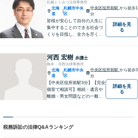
札幌とくみつ法律事務所
ます。【講演セミナー多数】
中央区役所前駅
から徒歩1
北海
札幌市中央
|
【西11丁目駅5分】【初回面
道
区
分
談無料】
皆様が安心して自分の人生に
詳細を見
集中することのできる社会づ
る
くりを目指し、全力を尽くし
ます。 皆様へ安心をお届けす
るため、最善のリーガルサー
ビスのご提供を心がけており
河西 宏樹
弁護士
ます。
橋本・河西法律事務所
中央区役所前駅
から徒歩3
北海
札幌市中央
|
道
区
分
【中央区役所前駅3分】【完全
詳細を見
個室で相談可】相続・遺言や
る
離婚・男女問題などの一般民
事から窃盗・傷害などの刑事
事件まで幅広く取り扱ってお
ります。法律問題は、時間が
経過するほど解決が難しくな
税務訴訟の法律Q&Aランキング
ります。お早めにご相談くだ
さい。