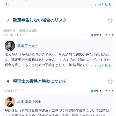
す。
7
確定申告しない場合のリスク
#脱税事件
#税務調査対応
2021年12月10日
役にたった
4
横溝 昇
弁護士
収入が会社からの給与のみであり、その給与も2000万円以下の場合に
は、確定申告の義務はありません。 もろもろの控除により払いすぎた
税金を戻してもらうための手続きとして、年末調整でするのか、確定
申告でするのか、ということになります。 そうではなく、確定申告を
する義務がある場合で確定申告をしなかった場合には、税務署の調査
等があり、本来払うべき税金にプラスして加算税の処分を科される場
8
税理士の責務と時効について
合もあります。 高額なものでもない限り単なる無申告だけでは直ちに
逮捕されないとは思います。
2020年7月14日
役にたった
4
本庄 卓磨
弁護士
契約違反（善管注意義務違反）に基づく損害賠償請求については時効
は１０年であるため，請求できる分は５年に制限されないと思いま