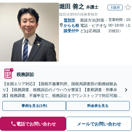
堀田 善之
弁護士
大阪府
堀田法律特許税務事務所
営業時間：10:
登別市
面談方法(対面・
からも相
電話・ビデオな
00~18:00（土
談受付中
ど)は応相談
日祝日）
税務訴訟
【全国エリア対応】【国税不服審判所、国税局調査部の勤務経験あ
り】【税務調査、税務訴訟のノウハウが豊富】【査察調査・刑事弁
護】税務調査、不服申立て、税務訴訟までワンストップで対応可能！
事業承継にも対応【休日・夜間相談可】
事例を見る(1件)
料金表を見る
電話でお問い合わせ
メールでお問い合わせ