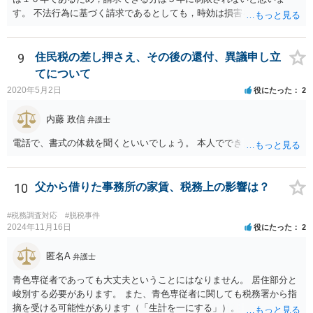
す。 不法行為に基づく請求であるとしても，時効は損害を知ってから
３年です。 金額も大きいとのことですので，弁護士にご相談されるこ
とをお勧めいたします。
9
住民税の差し押さえ、その後の還付、異議申し立
てについて
2020年5月2日
役にたった
2
内藤 政信
弁護士
電話で、書式の体裁を聞くといいでしょう。 本人でできますね。
10
父から借りた事務所の家賃、税務上の影響は？
#税務調査対応
#脱税事件
2024年11月16日
役にたった
2
匿名A
弁護士
青色専従者であっても大丈夫ということにはなりません。 居住部分と
峻別する必要があります。 また、青色専従者に関しても税務署から指
摘を受ける可能性があります（「生計を一にする」）。