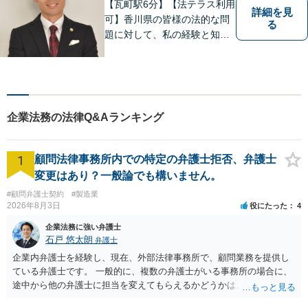
ください。
【瓦町駅6分】【法テラス利用
詳細を見
可】香川県の皆様の法的な問
る
題に対して、私の経験と知識
を活かし、最善の解決策をご
提案いたします。どんなお悩
みでもお気軽にご相談くださ
い。少しでもお役に立てるよ
う全力でサポートいたしま
企業法務の法律Q&Aランキング
す。
1
顧問法律事務所内での特定の弁護士拒否、弁護士
変更はあり？一般論でも構いません。
#顧問弁護士契約
#製造業
2026年8月3日
役にたった
4
企業法務に強い弁護士
石戸 悠太朗
弁護士
企業内弁護士を経験し、現在、外部法律事務所で、顧問業務を提供し
ている弁護士です。 一般的に、複数の弁護士がいる事務所の場合に、
途中から他の弁護士に担当を変えてもらえるかどうかは、当該事務所
の代表の判断に委ねられています。 もっとも、代表としても、依頼者