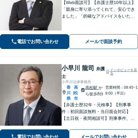
【Web面談可】【弁護士歴10年以上】
「親身に寄り添ってくれて、安心でき
ました」「的確なアドバイスをいただ
けて、本当に助かりました」など、感
謝の声多数！共にお悩みを分かち合
い、解決の方針を考えてまいります
電話でお問い合わせ
メールで面談予約
【栗林公園駅7分／駐車場あり】
小早川 龍司
弁護
インタビューを見
る
士
小早川法律事務所
香
高
高松駅
か
営業時間：08:45~1
川
松
|
8:00（平日）
ら徒歩8分
県
市
【弁護士歴32年・元検事】【刑事事
件：初回面談無料・当日面会対応】
【土日祝・夜間相談可】刑事事件、離
婚・男女問題、相続、交通事故、債務
整理等。地域密着型で丁寧に対応しま
電話でお問い合わせ
メールでお問い合わせ