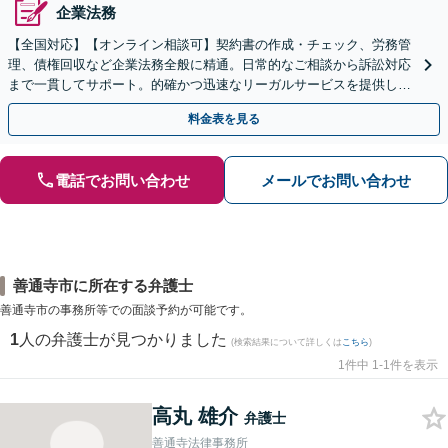
企業法務
【全国対応】【オンライン相談可】契約書の作成・チェック、労務管
理、債権回収など企業法務全般に精通。日常的なご相談から訴訟対応
まで一貫してサポート。的確かつ迅速なリーガルサービスを提供しま
す。【初回相談無料】【休日・夜間相談可】
料金表を見る
電話でお問い合わせ
メールでお問い合わせ
善通寺市に所在する弁護士
善通寺市の事務所等での面談予約が可能です。
1
人の弁護士が見つかりました
(検索結果について詳しくは
こちら
)
1件中 1-1件を表示
高丸 雄介
弁護士
善通寺法律事務所