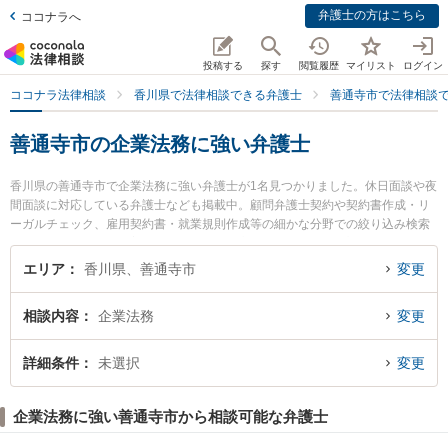
弁護士の方はこちら
ココナラへ
投稿する
探す
閲覧履歴
マイリスト
ログイン
ココナラ法律相談
香川県で法律相談できる弁護士
善通寺市で法律相談
善通寺市の企業法務に強い弁護士
香川県の善通寺市で企業法務に強い弁護士が1名見つかりました。休日面談や夜
間面談に対応している弁護士なども掲載中。顧問弁護士契約や契約書作成・リ
ーガルチェック、雇用契約書・就業規則作成等の細かな分野での絞り込み検索
もでき便利です。特に善通寺法律事務所の高丸 雄介弁護士のプロフィール情報
や弁護士費用、強みなどが注目されています。『善通寺市で土日や夜間に発生
エリア
香川県、善通寺市
変更
した企業法務のトラブルを今すぐに弁護士に相談したい』『企業法務のトラブ
ル解決の実績豊富な近くの弁護士を検索したい』『初回相談無料で企業法務を
相談内容
企業法務
変更
法律相談できる善通寺市内の弁護士に相談予約したい』などでお困りの相談者
さんにおすすめです。
詳細条件
未選択
変更
企業法務に強い善通寺市から相談可能な弁護士