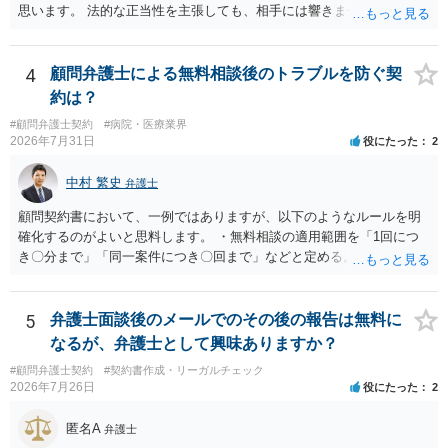
思います。 法的な正当性を主張しても、相手には響きません。そもそ
も、法的正当性が薄いことは相手も分かっていますので。 相手方が法
的手段として裁判（おそらく少額訴訟）をするかどうかの問題ですの
で、訴訟を提起してきたら粛々と対応することになります。 少額訴訟
4
顧問弁護士による無料相談後のトラブルを防ぐ契
は、１人（１社）年間１０回までしかできないので、こちらが毅然と
約は？
支払いを拒否すれば、少額訴訟を提起する可能性は、低いものと思わ
#顧問弁護士契約
#病院・医療業界
れます。 ただ、裁判を東京などの遠隔地で起こされますと、対応する
2026年7月31日
役にたった
2
だけで費用がかかりますので、難しいところです。 当事者での対応で
すと、押し負けて支払うかもと考えますので、弁護士に依頼するなど
中村 繁史
弁護士
して対応をすれば、より裁判をしてくる可能性は減りますが、当然費
用がかかります。 毅然と拒否して後は裁判するならしてくださいの対
顧問契約書において、一例ではありますが、以下のようなルールを明
応、弁護士に依頼して同様の対応、裁判してきたら、従業員にて粛々
確化するのがよいと思料します。 ・無料相談の適用範囲を「1回につ
と対応のどれかを選択することになります。 以上、ご参考まで。
き〇分まで」「同一案件につき〇回まで」などと定める。 ・無料相談
の範囲を超える継続的な質疑応答やメール対応は原則として受け付け
ず、継続して対応する場合は「個別受任（有料契約）」が必要であ
る。 ・無料相談から個別の事件処理へ移行する場合は、弁護士と従業
5
弁護士面談後のメールでのその後の報告は無料に
員との間で必ず個別の委任契約書を締結し、着手金や報酬等の費用体
なるが、弁護士として興味ありますか？
系を事前に明示する手続を義務付ける。 相談料が無料であっても、法
#顧問弁護士契約
#契約書作成・リーガルチェック
律相談という法的サービスを提供する以上、弁護士は善良な管理者の
2026年7月26日
役にたった
2
注意をもって対応する義務（善管注意義務）を負うものと思料しま
す。したがって、著しく不誠実な対応、放置、あるいは誤った不当な
匿名A
弁護士
回答を繰り返したような場合には、弁護士法上の誠実義務違反や品位