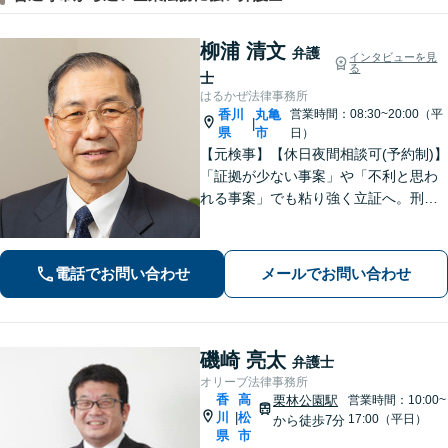
柳浦 清文
弁護
インタビューを見
る
士
はるかぜ法律事務所
香川
丸亀
営業時間：08:30~20:00（平
|
県
市
日）
【元検事】【休日夜間相談可(予約制)】
「証拠が少ない事案」や「不利と思わ
れる事案」でも粘り強く立証へ。刑事
事件だけでなく、離婚、相続、交通事
故、不動産などのトラブルにも幅広く
対応。丁寧な説明とヒアリングで、問
電話でお問い合わせ
メールでお問い合わせ
題解決に尽力します。
磯崎 亮太
弁護士
オリーブ法律事務所
香
高
栗林公園駅
営業時間：10:00~
川
松
|
17:00（平日）
から徒歩7分
県
市