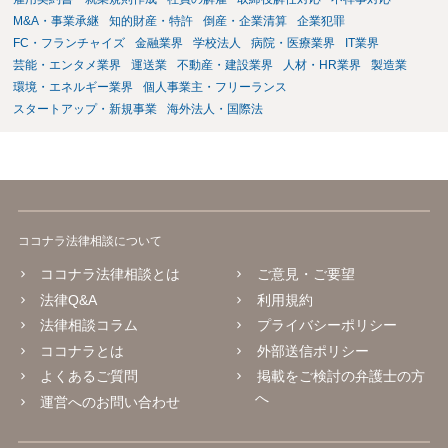
M&A・事業承継
知的財産・特許
倒産・企業清算
企業犯罪
FC・フランチャイズ
金融業界
学校法人
病院・医療業界
IT業界
芸能・エンタメ業界
運送業
不動産・建設業界
人材・HR業界
製造業
環境・エネルギー業界
個人事業主・フリーランス
スタートアップ・新規事業
海外法人・国際法
ココナラ法律相談について
ココナラ法律相談とは
ご意見・ご要望
法律Q&A
利用規約
法律相談コラム
プライバシーポリシー
ココナラとは
外部送信ポリシー
よくあるご質問
掲載をご検討の弁護士の方
へ
運営へのお問い合わせ