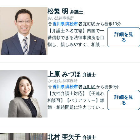
高いリーガルサービスをご提
供します。
松繁 明
弁護士
あい法律事務所
香川県
高松市
瓦町駅
から徒歩10分
|
【弁護士３名在籍】四国で一
詳細を見
番信頼できる法律事務所を目
る
指し、親しみやすく、相談し
やすい環境を整えておりま
す。お気軽にご相談くださ
い。
上原 みづほ
弁護士
みづほ法律事務所
香川県
高松市
瓦町駅
から徒歩9分
|
【女性弁護士対応】【子連れ
詳細を見
相談可】【バリアフリー】離
る
婚・相続問題に注力していま
す。女性弁護士をお探しの方
はお問い合わせください。
北村 亜矢子
弁護士