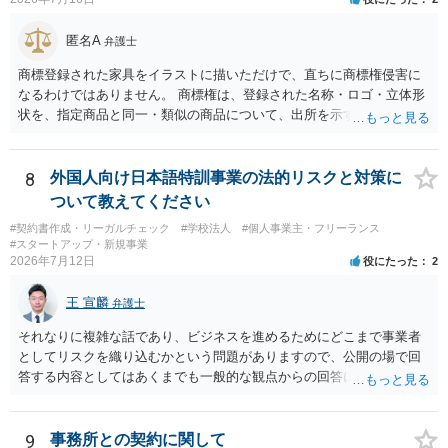
匿名A
弁護士
商標登録された家具をイラストに描いただけで、直ちに商標権侵害に
なるわけではありません。 商標権は、登録された名称・ロゴ・立体形
状を、指定商品と同一・類似の商品について、出所を示す表示として
使用した場合に問題となります。したがって、家具を作品の題材とし
て描くにとどまる場合は、通常、商標権侵害にはなりにくいと考えら
れます。 ただし、家具名や特徴的な形状を商品名・広告に大きく表示
8
外国人向け日本語特訓事業の法的リスクと対策に
し、公式商品やライセンス商品と誤認させる販売方法であれば、商標
ついて教えてください
権や不正競争防止法上の問題が生じ得ます。家具のデザインに著作権
#契約書作成・リーガルチェック
#学校法人
#個人事業主・フリーランス
が認められる場合は、著作権も別途問題となります。 無料のSNS投稿
#スタートアップ・新規事業
やプレゼントでも、著作権侵害は成立し得ます。商標権については、
2026年7月12日
役にたった
2
有料か無料かよりも、商標として使用しているかが重要です。 また、
日本の商標権は原則として日本国内にのみ効力を持ちます。外国で販
王 宣麟
弁護士
売する場合は、販売国の商標・意匠等を確認する必要があります。 他
の作家の例は、許諾を得ている、権利が消滅している、侵害に当たら
それなりに複雑な話であり、ビジネスを進めるためにどこまで事業者
ない、又は単に権利行使されていないなど、様々な可能性がありま
としてリスクを織り込むかという問題がありますので、公開の場で回
す。他人が販売していることだけでは、適法とは判断できません。
答する内容としてはあくまでも一般的な観点からの回答になります
が、 全体的な方向性でいえば、 ・提供するサービスの中心を「日本語
授業・言語コーチング」と明確に位置付け、サーフィンや農業体験、
工場見学等のアクティビティは、旅行商品ではなく授業に付随した無
9
事務所との契約に関して