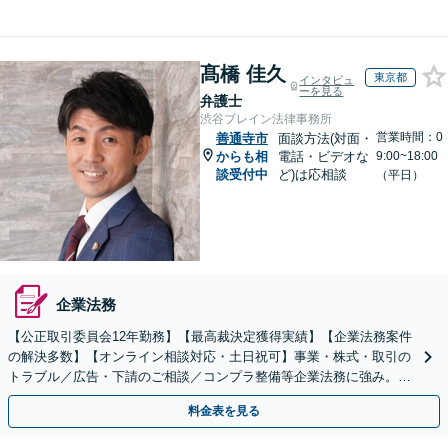
髙橋 佳久
東京都
インタビュ
ーを見る
弁護士
渋谷ブレイン法律事務所
営業時間：0
善通寺市
面談方法(対面・
からも相
電話・ビデオな
9:00~18:00
談受付中
ど)は応相談
（平日）
企業法務
【公正取引委員会12年勤務】【最高裁決定獲得実績】【企業法務案件
の解決多数】【オンライン相談対応・土日祝可】事業・株式・取引の
トラブル／広告・下請のご相談／コンプラ整備等企業法務に強み。株
式の相続／誹謗中傷対策／不動産問題まで幅広く対応！
料金表を見る