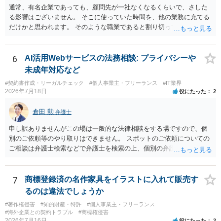
保持違反（弁護士法56条1項）として、弁護士会の懲戒対象となり得る
通常、有名企業であっても、顧問先が一社なくなるくらいで、さした
との理解でよいと考えます。 新たな法律事務所を探す手段について
る影響はございません。 そこに使っていた時間を、他の業務に充てる
は、このウェブサイトで探す方法のほか、弁護士会や法律事務所に直
だけかと思われます。 そのような職業であると割り切ってご相談され
接問い合わせをする方法もあり得ると存じます。
た方が、かえって良い弁護士に巡り会えるのではないかと思います。
相談者様のご意見が反映されることを、お祈りしております。
6
AI活用Webサービスの法務相談: プライバシーや
未成年対応など
#契約書作成・リーガルチェック
#個人事業主・フリーランス
#IT業界
2026年7月18日
役にたった
2
倉田 勲
弁護士
申し訳ありませんがこの場は一般的な法律相談をする場ですので、個
別のご依頼等のやり取りはできません。 スポットのご依頼についての
ご相談は弁護士検索などで弁護士を検索の上、個別の弁護士にご連絡
ください。
7
商標登録済の名作家具をイラストに入れて販売す
るのは違法でしょうか
#著作権侵害
#知的財産・特許
#個人事業主・フリーランス
#海外企業との契約トラブル
#商標権侵害
2026年7月16日
役にたった
2