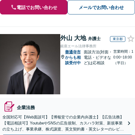
電話でお問い合わせ
メールでお問い合わせ
外山 大地
弁護士
東京都
銀座エール法律事務所
営業時間：1
善通寺市
面談方法(対面・
からも相
電話・ビデオな
0:00~18:00
談受付中
ど)は応相談
（平日）
企業法務
全国対応可【Web面談可】【博報堂での企業内弁護士】【広告法務】
【電話相談可】YoutubeやSNSの広告規制、カスハラ対策、新規事業
の立ち上げ、事業承継、株式譲渡、英文契約書・英文レターのレビュ