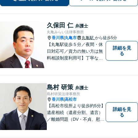
す。【高松駅徒歩10分】【所属弁護士3
名】
久保田 仁
弁護士
丸亀みらい法律事務所
香川県
丸亀市
丸亀駅
から徒歩5分
|
【丸亀駅徒歩５分／夜間・休
詳細を見
日対応可／資力の無い方は無
る
料相談制度利用可】丁寧な対
応を心がけております。お気
軽にご相談ください。（相談
は事前に御予約願います）
島村 研策
弁護士
島村研策法律事務所
香川県
高松市
|
【高松市役所より徒歩約5分】
詳細を見
遺産相続（遺産分割、遺言）
る
／離婚問題（DV・不貞、慰謝
料、財産分与）／不動産／刑
事弁護など取扱い。満足度の