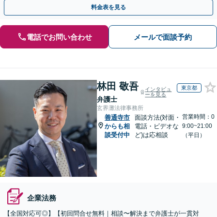
ー・ドラフトなどに対応。
料金表を見る
電話でお問い合わせ
メールで面談予約
林田 敬吾
東京都
インタビュ
ーを見る
弁護士
玄界灘法律事務所
営業時間：0
善通寺市
面談方法(対面・
からも相
電話・ビデオな
9:00~21:00
談受付中
ど)は応相談
（平日）
企業法務
【全国対応可◎】【初回問合せ無料｜相談〜解決まで弁護士が一貫対