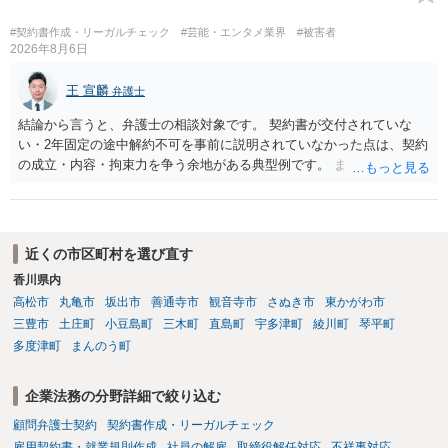
償の交流・学習機会として整理すること。 ・宿泊・交通・レンタカー
等の契約主体および支払は常にクライアント本人と事業者の間で完結
#契約書作成・リーガルチェック
#芸能・エンタメ業界
#被害者
させ、日本語講師は予約手続や支払の代理・媒介・取次・窓口を担わ
2026年8月6日
ないこと。 ・利用規約・免責条項では、①講師は旅行業者ではなく運
送・宿泊等のサービス提供者とは独立した立場であること、②参加者
王 宣麟
弁護士
の移動・アクティビティ参加は自己の判断と責任によること、③講師
結論から言うと、弁護士の相談対象です。 契約書が交付されていな
の故意・重大な過失を除く範囲で事故等についての責任を限定するこ
い・2年固定の途中解約不可を事前に説明されていなかった点は、契約
とを明示すること。 この辺りは意識して書類等を作成された方がよろ
の成立・内容・拘束力を争う余地がある典型例です。 まずは、運営と
しいかと思います。 公開の場で個別具体的な内容に従って回答するの
のやり取り、規約のスクショ等の証拠を集めて、弁護士に相談されて
にも限界がありますので、資料などを持参の上、弁護士の相談される
みてはいかがでしょうか。 また同時並行で（もしまだされていないの
ことをお勧めします。
であれば）書面で退所意思の明確化はしておくべきだと考えます。
近くの市区町村を選び直す
香川県内
高松市
丸亀市
坂出市
善通寺市
観音寺市
さぬき市
東かがわ市
三豊市
土庄町
小豆島町
三木町
直島町
宇多津町
綾川町
琴平町
多度津町
まんのう町
企業法務の分野詳細で絞り込む
顧問弁護士契約
契約書作成・リーガルチェック
雇用契約書・就業規則作成
社員の解雇
取締役解任対応
不祥事対応