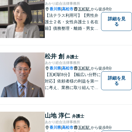
あかり総合法律事務所
香川県
高松市
瓦町駅
から徒歩8分
|
【法テラス利用可】【男性弁
詳細を見
護士２名・女性弁護士１名在
る
籍】債務整理・離婚・男女問
題・相続・労働問題・企業法
務・犯罪被害者支援に注力。
丁寧な対応とわかりやすい説
明を心がけています。早期解
松井 創
弁護士
決のため、まずはお気軽にご
あかり総合法律事務所
相談ください。
香川県
高松市
瓦町駅
から徒歩8分
|
【瓦町駅8分】【幅広い分野に
詳細を見
対応】依頼者様の利益を第一
る
に考え、業務に取り組んでお
ります。秘密厳守、親身な相
談、最適な解決策をご提案い
たします。離婚・借金・刑事
事件・交通事故・不動産問題
山地 淳仁
弁護士
など幅広く対応。即日対応も
あかり総合法律事務所
可能。まずはお気軽にご相談
香川県
高松市
瓦町駅
から徒歩8分
|