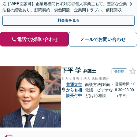
応｜WEB面談可】企業規模問わず対応◎個人事業主も可。豊富な企業
法務の経験あり。顧問契約、労働問題、企業間トラブル、債権回収、
契約書のリーガルチェック等、サポートします。
料金表を見る
電話でお問い合わせ
メールでお問い合わせ
下平 学
弁護士
長野県
ミカタ弁護士法人 飯田事務所
営業時間：0
善通寺市
面談方法(対面・
からも相
電話・ビデオな
8:30~23:00
談受付中
ど)は応相談
（平日）