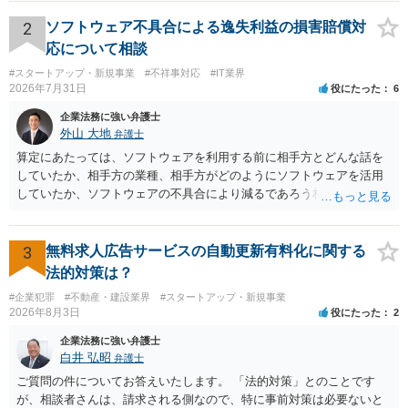
が不満を抱いている弁護士を担当にすることは望ましくないため、別
の弁護士に変更するのが通常でしょう。それでも、担当弁護士を変え
2
ソフトウェア不具合による逸失利益の損害賠償対
てくれない場合は、他の弁護士の担当案件が一般で担当を変えられな
応について相談
いなどの事情があるかと思います。 担当弁護士が変わらず、仕事内容
#スタートアップ・新規事業
#不祥事対応
#IT業界
も改善されない場合には、決済権限を持つ上司に相談し、顧問契約自
2026年7月31日
役にたった
6
体を見直すのが一番かと思います。
企業法務に強い弁護士
外山 大地
弁護士
算定にあたっては、ソフトウェアを利用する前に相手方とどんな話を
していたか、相手方の業種、相手方がどのようにソフトウェアを活用
していたか、ソフトウェアの不具合により減るであろう相手方の将来
の収入がどの程度得られる見込みであったか等、精査する必要があり
ます。 すでに王先生からも回答されている通り、最寄りの弁護士に相
談されることをお勧めします。
3
無料求人広告サービスの自動更新有料化に関する
法的対策は？
#企業犯罪
#不動産・建設業界
#スタートアップ・新規事業
2026年8月3日
役にたった
2
企業法務に強い弁護士
白井 弘昭
弁護士
ご質問の件についてお答えいたします。 「法的対策」とのことです
が、相談者さんは、請求される側なので、特に事前対策は必要ないと