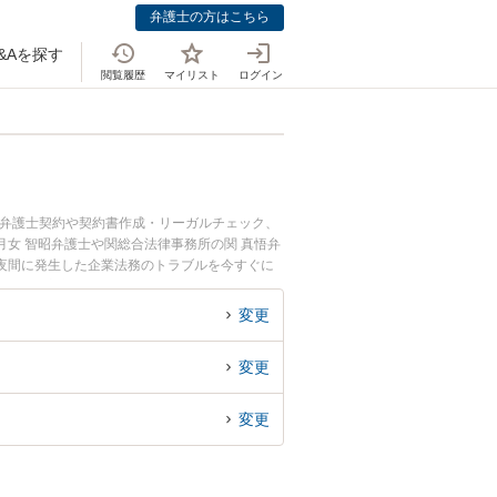
弁護士の方はこちら
&Aを探す
閲覧履歴
マイリスト
ログイン
問弁護士契約や契約書作成・リーガルチェック、
女 智昭弁護士や関総合法律事務所の関 真悟弁
夜間に発生した企業法務のトラブルを今すぐに
できる三鷹市内の弁護士に相談予約したい』など
変更
変更
変更