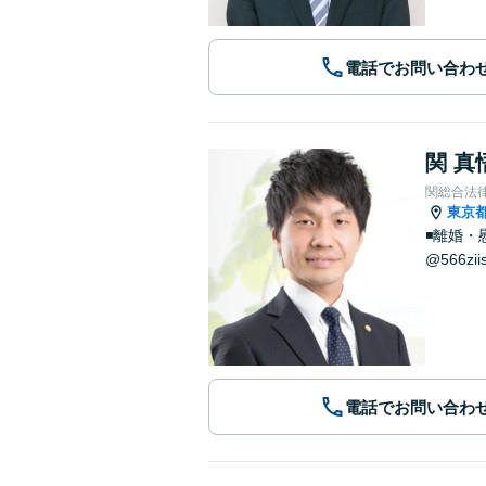
電話でお問い合わ
関 真
関総合法
東京
◾️離婚
@566
電話でお問い合わ