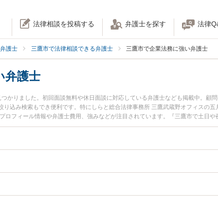
法律相談を投稿する
弁護士を探す
法律Q
弁護士
三鷹市で法律相談できる弁護士
三鷹市で企業法務に強い弁護士
い弁護士
見つかりました。初回面談無料や休日面談に対応している弁護士なども掲載中。顧
絞り込み検索もでき便利です。特にしらと総合法律事務所 三鷹武蔵野オフィスの五月
のプロフィール情報や弁護士費用、強みなどが注目されています。『三鷹市で土日や
決の実績豊富な近くの弁護士を検索したい』『初回相談無料で企業法務を法律相談