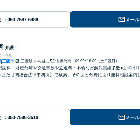
せ
メール
悟
弁護士
律事務所
都
三鷹市
三鷹駅
から徒歩5分
営業時間：09:00~18:00（土日祝日）
|
・慰謝料・財産分与や交通事故や立退料・不倫など解決実績多数◾️まずはLI
ziisjまたは関総合法律事務所】で検索、そのあと分野により無料相談案内
せ
メール