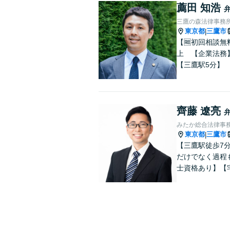
薦田 知浩
三鷹の森法律事務
東京都
三鷹市
|
【🆓初回相談
上 【企業法務
【三鷹駅5分】
齊藤 遼亮
みたか総合法律事
東京都
三鷹市
|
【三鷹駅徒歩7
だけでなく過程
士資格あり】【