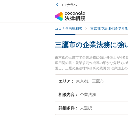
ココナラへ
ココナラ法律相談
東京都で法律相談できる
三鷹市の企業法務に強
東京都の三鷹市で企業法務に強い弁護士が4名
雇用契約書・就業規則作成等の細かな分野での
護士、三鷹の森法律事務所の薦田 知浩弁護士
弁護士に相談したい』『企業法務のトラブル解
でお困りの相談者さんにおすすめです。
エリア
東京都、三鷹市
相談内容
企業法務
詳細条件
未選択