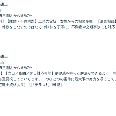
弁護士
所
三鷹駅
から徒歩7分
無料】【離婚・不倫問題】二児の父親 女性からの相談多数 【遺言相続
】件数をこなすのではなく1件1件を丁寧に。不動産や交通事故にも対応
弁護士
務所
三鷹駅
から徒歩7分
分】【当日／夜間／休日対応可能】納得感を持った解決ができるよう、
も重要視してまいります。一つひとつの案件に最大限の努力を尽くして
宅建士資格あり】【法テラス利用可能】