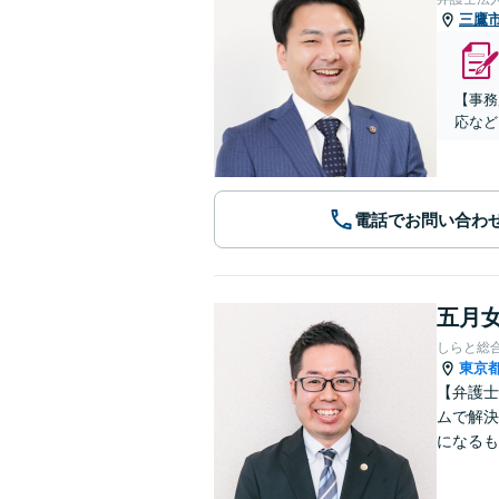
三鷹
【事務
応など
電話でお問い合わ
五月女
しらと総
東京
【弁護士
ムで解決
になるも