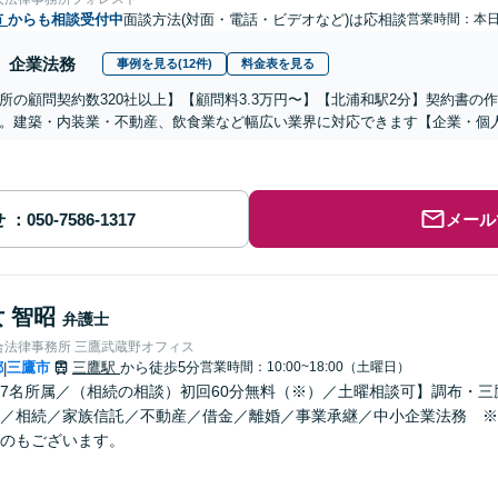
市
からも相談受付中
面談方法(対面・電話・ビデオなど)は応相談
営業時間：本
企業法務
事例を見る(12件)
料金表を見る
所の顧問契約数320社以上】【顧問料3.3万円〜】【北浦和駅2分】契約書
。建築・内装業・不動産、飲食業など幅広い業界に対応できます【企業・個
せ
メール
 智昭
弁護士
合法律事務所 三鷹武蔵野オフィス
都
三鷹市
三鷹駅
から徒歩5分
営業時間：10:00~18:00（土曜日）
|
7名所属／（相続の相談）初回60分無料（※）／土曜相談可】調布・
／相続／家族信託／不動産／借金／離婚／事業承継／中小企業法務 ※
のもございます。