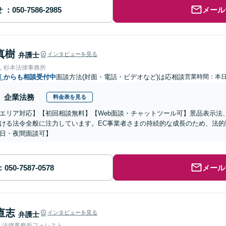
せ
メール
真樹
弁護士
インタビューを見る
人 杉本法律事務所
市
からも相談受付中
面談方法(対面・電話・ビデオなど)は応相談
営業時間：本
企業法務
料金表を見る
エリア対応】【初回相談無料】【Web面談・チャットツール可】景品表示法
ける法令全般に注力しています。EC事業者さまの持続的な成長のため、法
日・夜間面談可】
メール
 直志
インタビューを見る
弁護士
人法律事務所フォレスト