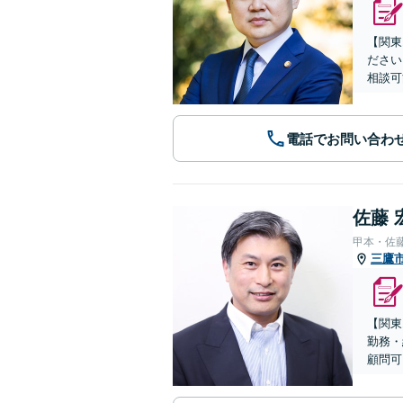
【関東
ださい
相談可
電話でお問い合わ
佐藤 
甲本・佐
三鷹
【関東
勤務・
顧問可