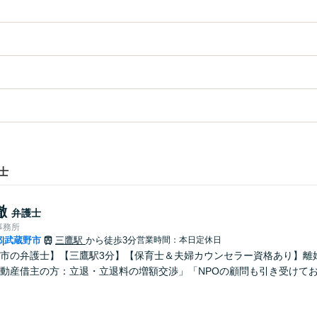
士
徹
弁護士
事務所
都
武蔵野市
三鷹駅
から徒歩3分
営業時間：本日定休日
|
市の弁護士】【三鷹駅3分】【保育士＆夫婦カウンセラー資格あり】離
動産借主の方：立退・立退料の増額交渉」「NPOの顧問も引き受けて