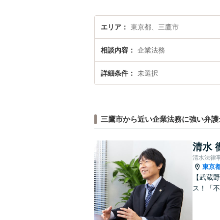
エリア
東京都、三鷹市
相談内容
企業法務
詳細条件
未選択
三鷹市から近い企業法務に強い弁護
清水 
清水法律
東京
【武蔵野
ス！「不