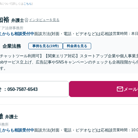
果について詳しくは
こちら
)
知裕
弁護士
インタビューを見る
イア法律事務所
市
からも相談受付中
面談方法(対面・電話・ビデオなど)は応相談
営業時間：本
企業法務
事例を見る(19件)
料金表を見る
チャットツール利用可】【関東エリア対応】スタートアップ企業や個人事業主
ebサービス立上げ、広告記事やSNSキャンペーンのチェックも企画段階か
す。
せ
メール
徹
弁護士
事務所
市
からも相談受付中
面談方法(対面・電話・ビデオなど)は応相談
営業時間：10: