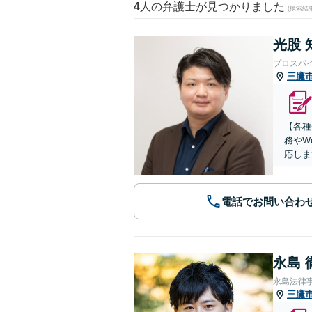
4
人の弁護士が見つかりました
(検索結
光股 
プロスパ
三鷹
【各種
務やW
応しま
電話でお問い合わ
永島 
永島法律
三鷹