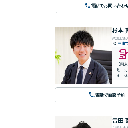
電話でお問い合わ
杉本 
弁護士法
三鷹
【関東
動にお
す【休
電話で面談予約
𠮷田
弁護士法