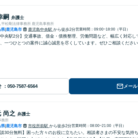
幸嗣
弁護士
人平松剛法律事務所 鹿児島事務所
島県
鹿児島市
鹿児島中央駅
から徒歩2分
営業時間：09:00~18:00（平日）
|
中央駅2分】交通事故、借金・債務整理、労働問題など、幅広く対応し
、一つひとつの案件に誠心誠意を尽くしています。ぜひご相談ください
せ
メール
 尚之
弁護士
事務所
島県
鹿児島市
市役所前駅
から徒歩2分
営業時間：08:00~21:00（平日）
|
談30分無料】困った方々のお役に立ちたい。相談者さまの不安な気持