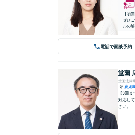
【初回
ぜひご
ルの解
電話で面談予約
堂薗 
堂薗法律
鹿児
【3回ま
対応して
さい。