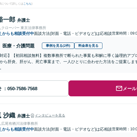
果について詳しくは
こちら
)
裕一郎
弁護士
人クローバー 東京法律事務所
市
からも相談受付中
面談方法(対面・電話・ビデオなど)は応相談
営業時間：09:0
医療・介護問題
事例を見る(2件)
料金表を見る
対応】【初回相談無料】複数事務所で断られた事案も和解に導く論理的アプ
から肝炎、肝がん、死亡事案まで、一人ひとりに合わせた方法をご提案しま
。
せ
メール
 沙織
弁護士
インタビューを見る
人広尾有栖川法律事務所
市
からも相談受付中
面談方法(対面・電話・ビデオなど)は応相談
営業時間：10:0