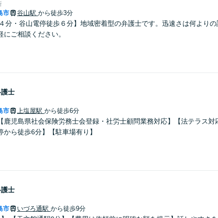
所
島市
谷山駅
から徒歩3分
歩４分・谷山電停徒歩６分】地域密着型の弁護士です。迅速さは何よりの
軽にご相談ください。
弁護士
島市
上塩屋駅
から徒歩6分
【鹿児島県社会保険労務士会登録・社労士顧問業務対応】【法テラス対
停から徒歩6分】【駐車場有り】
弁護士
島市
いづろ通駅
から徒歩9分