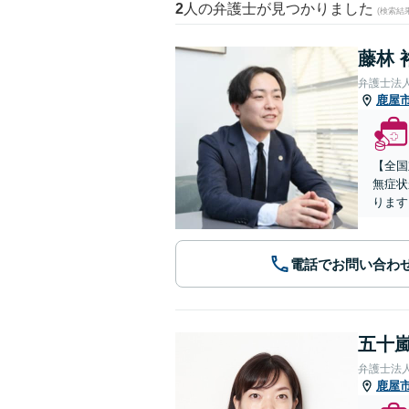
2
人の弁護士が見つかりました
(検索結
藤林 
弁護士法
鹿屋
【全国
無症状
ります
電話でお問い合わ
五十嵐
弁護士法
鹿屋