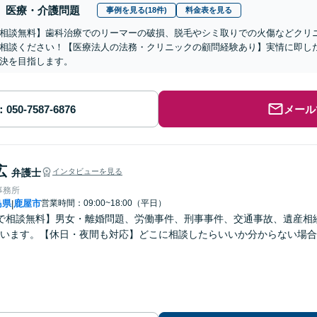
医療・介護問題
事例を見る(18件)
料金表を見る
相談無料】歯科治療でのリーマーの破損、脱毛やシミ取りでの火傷などクリ
相談ください！【医療法人の法務・クリニックの顧問経験あり】実情に即し
決を目指します。
メール
広
弁護士
インタビューを見る
事務所
島県
鹿屋市
営業時間：09:00~18:00（平日）
|
で相談無料】男女・離婚問題、労働事件、刑事事件、交通事故、遺産相
います。【休日・夜間も対応】どこに相談したらいいか分からない場合