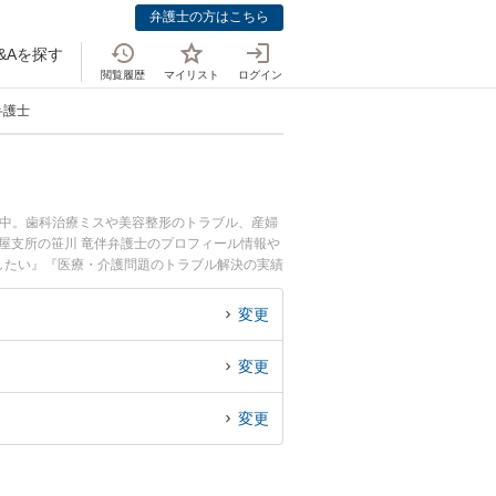
弁護士の方はこちら
&Aを探す
閲覧履歴
マイリスト
ログイン
弁護士
載中。歯科治療ミスや美容整形のトラブル、産婦
屋支所の笹川 竜伴弁護士のプロフィール情報や
したい』『医療・介護問題のトラブル解決の実績
でお困りの相談者さんにおすすめです。
変更
変更
変更