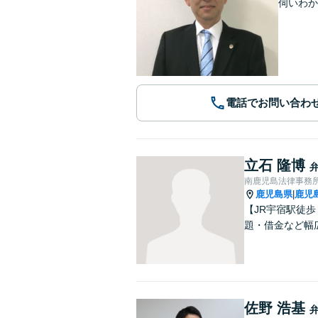
伺いわか
電話でお問い合わ
立石 隆博
南鹿児島法律事務
鹿児島県
鹿児
|
【JR宇宿駅徒
題・借金など幅
佐野 浩基