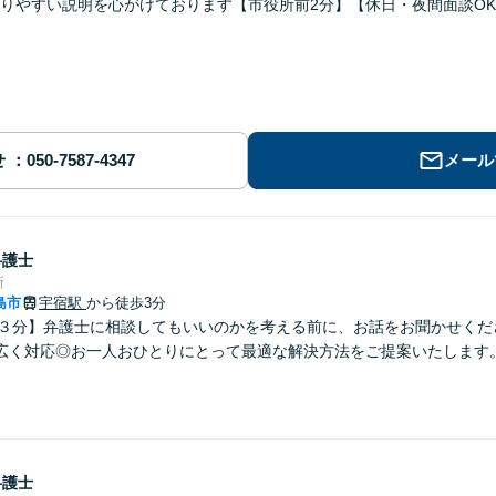
りやすい説明を心がけております【市役所前2分】【休日・夜間面談O
せ
メール
弁護士
所
島市
宇宿駅
から徒歩3分
歩３分】弁護士に相談してもいいのかを考える前に、お話をお聞かせくだ
広く対応◎お一人おひとりにとって最適な解決方法をご提案いたします
弁護士