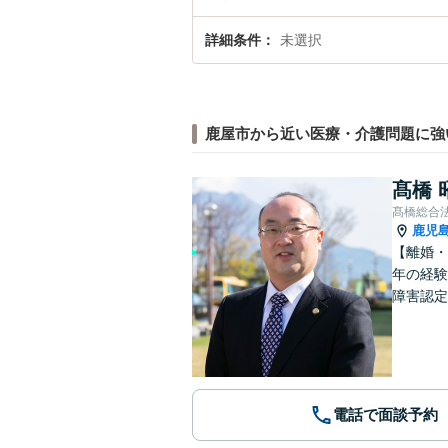
詳細条件
未選択
鹿屋市から近い医療・介護問題に強
髙橋 
髙橋総合
鹿児
【離婚・
年の経験
障害認定
電話で面談予約