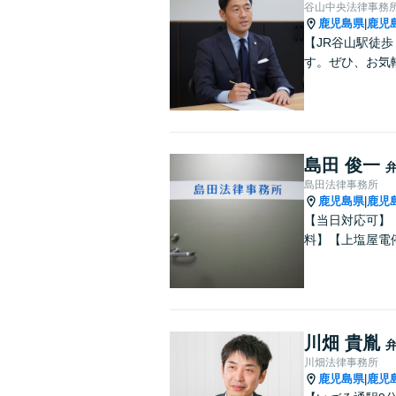
谷山中央法律事務
鹿児島県
鹿児
|
【JR谷山駅徒
す。ぜひ、お気
島田 俊一
島田法律事務所
鹿児島県
鹿児
|
【当日対応可】
料】【上塩屋電
川畑 貴胤
川畑法律事務所
鹿児島県
鹿児
|