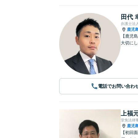
田代 
弁護士法
鹿児
【鹿児島
大切にし
電話でお問い合わ
上福元
堂免法律
鹿児
【初回面