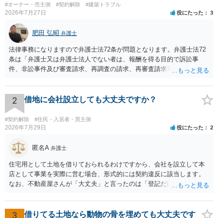
#オーナー・売主側
#契約解除
#建築トラブル
2026年7月27日
役にたった
3
肥田 弘昭
弁護士
法律事務になりますので弁護士法72条が問題となります。弁護士法72
条は「弁護士又は弁護士法人でない者は、報酬を得る目的で訴訟事
件、非訟事件及び審査請求、再調査の請求、再審査請求等行政庁に対
する不服申立事件その他一般の法律事件に関して鑑定、代理、仲裁若
しくは和解その他の法律事務を取り扱い、又はこれらの周旋をするこ
とを業とすることができない。ただし、この法律又は他の法律に別段
2
借地に会社設立しても大丈夫ですか？
の定めがある場合は、この限りでない。」とのことから、報酬を得る
目的がないのであれば適法です。なぜなら、弁護士法72条に違反しな
#契約解除
#住民・入居者・買主側
いのであれば、委任については無償で委任者が受任者に委任できるか
2026年7月29日
役にたった
2
らです。ご参考にしてください。
匿名A
弁護士
住宅用として土地を借りておられるわけですから、会社を設立して本
店として事業を実際に営む場合、形式的には契約違反に該当します。
なお、不動産屋さんが「大丈夫」と言ったのは「登記だけなら実務上
トラブルになることは少ない」という経験則に基づいたものと推測さ
れますが、これは法的な保証ではありません。 ただ、解除まで認めら
れるかどうかについては信頼関係が破壊されたかどうかで判断されま
3
借りてる土地なら動物の骨を埋めても大丈夫です