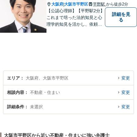
大阪府
大阪市平野区
平野駅
から徒歩2分
|
【公認心理師】【平野駅2分】
詳細を見
これまで培った法的知見と心
る
理学的知見を活かし、依頼者
様の不安や悩みに寄り添いな
がら、問題解決に向けて尽力
いたします。 どんなお悩みで
も、まずはご相談ください。
エリア
大阪府、大阪市平野区
変更
相談内容
不動産・住まい
変更
詳細条件
未選択
変更
大阪市平野区から近い不動産・住まいに強い弁護士