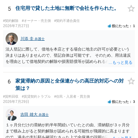
交渉である以上賃借人が拒んだ場合には入りませんが、提案するのは
良い方法と思います。
5
住宅用で貸した土地に無断で会社を作られた。
#契約解除
#オーナー・売主側
#契約不適合責任
2026年7月27日
役にたった
1
川添 圭
弁護士
法人登記に際して、借地を本店とする場合に地主の許可が必要という
決まりはありませんので、登記自体は可能です。 そのため、用法違反
を理由として借地契約の解除や損害賠償等が認められるかどうかが問
題になると思われます。具体的には、「住宅用」というのが、借地人
の建物を住居用に限定する（事業に使用しない）特約があると評価で
きるかどうかが重要でしょう（借地契約締結後に賃借人が建物を店舗
6
家賃滞納の原因と全保連からの高圧的対応への対
に改装したという事案で、住居に限定する特約までは存在しなかった
策は？
として契約解除を認めなかった裁判例があります）。契約条項の記載
#賃料回収
#賃貸契約トラブル
#住民・入居者・買主側
や解釈の問題になりますので、弁護士へ直接相談されることをお勧め
2026年7月29日
役にたった
3
します。
吉田 雄大
弁護士
１ヶ月分だけの滞納が約半年間続いていたとの由、滞納額が３ヶ月分
まで積み上がると契約解除が認められる可能性が飛躍的に高まります
ので、過去の支払額を確認なさった上で全保連の説明が正しければ、