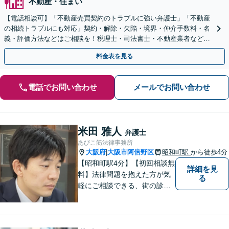
不動産・住まい
【電話相談可】「不動産売買契約のトラブルに強い弁護士」「不動産
の相続トラブルにも対応」契約・解除・欠陥・境界・仲介手数料・名
義・評価方法などはご相談を！税理士・司法書士・不動産業者などと
連携対応◎【英語・韓国語対応】
料金表を見る
電話でお問い合わせ
メールでお問い合わせ
米田 雅人
弁護士
あびこ筋法律事務所
大阪府
大阪市阿倍野区
昭和町駅
から徒歩4分
|
【昭和町駅4分】【初回相談無
詳細を見
料】法律問題を抱えた方が気
る
軽にご相談できる、街の診療
所のような親しみやすい環境
づくりをしております。離婚/
相続/不動産/債務整理など幅広