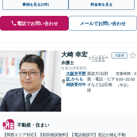
定士等と連携し、複雑な案件もワンストップで解決へ。
事例を見る(3件)
料金表を見る
電話でお問い合わせ
メールでお問い合わせ
大崎 幸宏
大阪府
インタビュ
ーを見る
弁護士
冬夏法律事務所
大阪市平野
面談方法(対
営業時間：0
区
からも
面・電話・ビデ
9:00~20:00
相談受付中
オなど)は応相
（平日）
談
不動産・住まい
【関西エリア対応】【初回相談無料】【電話相談可】登記が絡む不動