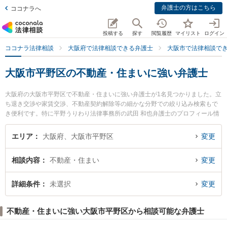
弁護士の方はこちら
ココナラへ
投稿する
探す
閲覧履歴
マイリスト
ログイン
ココナラ法律相談
大阪府で法律相談できる弁護士
大阪市で法律相談で
大阪市平野区の不動産・住まいに強い弁護士
大阪府の大阪市平野区で不動産・住まいに強い弁護士が1名見つかりました。立
ち退き交渉や家賃交渉、不動産契約解除等の細かな分野での絞り込み検索もで
き便利です。特に平野うりわり法律事務所の武田 和也弁護士のプロフィール情
報や弁護士費用、強みなどが注目されています。『大阪市平野区で土日や夜間
に発生した不動産・住まいのトラブルを今すぐに弁護士に相談したい』『不動
エリア
大阪府、大阪市平野区
変更
産・住まいのトラブル解決の実績豊富な近くの弁護士を検索したい』『初回相
談無料で不動産・住まいを法律相談できる大阪市平野区内の弁護士に相談予約
相談内容
不動産・住まい
変更
したい』などでお困りの相談者さんにおすすめです。
詳細条件
未選択
変更
不動産・住まいに強い大阪市平野区から相談可能な弁護士