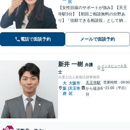
区
【女性目線のサポートが強み】【天王
寺駅3分】【初回ご相談無料の分野あ
り】「信頼できる相談役」として納得
できる解決を目指します【離婚・男女
問題】安心して相談できる環境・関係
電話で面談予約
メールで面談予約
づくりを心がけます【借金・債務整
理】経済状況に応じて適切な解決策を
ご提案します
新井 一樹
弁護
インタビューを見
る
士
弁護士法人新都法律事務所
天王寺駅
営業時間：09:00
大
大阪市
~21:00（平日）
阪
天王寺
から徒歩6
|
府
区
分