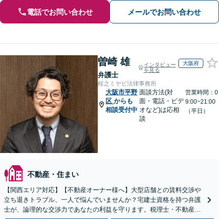
電話でお問い合わせ
メールでお問い合わせ
曽崎 雄
大阪府
インタビュー
を見る
弁護士
桜之ミヤビ法律事務所
大阪市平野
面談方法(対
営業時間：0
区
からも
面・電話・ビデ
9:00~21:00
相談受付中
オなど)は応相
（平日）
談
不動産・住まい
【関西エリア対応】【不動産オーナー様へ】大型店舗との賃料交渉や
立ち退きトラブル、一人で悩んでいませんか？宅建士資格を持つ弁護
士が、論理的な交渉力であなたの利益を守ります。税理士・不動産鑑