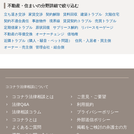
不動産・住まいの分野詳細で絞り込む
立ち退き交渉
家賃交渉
契約解除
賃料回収
建築トラブル
欠陥住宅
契約不適合責任
事故物件
境界線
賃貸契約トラブル
売買トラブル
定期借家トラブル
原状回復
サブリース解約
リバースモーゲージ
不動産の等価交換
オーナーチェンジ
借地権
近隣トラブル（隣人・騒音・ペット問題）
住民・入居者・買主側
オーナー・売主側
管理会社・組合側
ココナラ法律相談について
ココナラ法律相談とは
ご意見・ご要望
法律Q&A
利用規約
法律相談コラム
プライバシーポリシー
ココナラとは
外部送信ポリシー
よくあるご質問
掲載をご検討の弁護士の方
へ