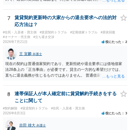
全部又は一部を支払うのが最善の方法です。 約半年間も放置されてい
た理由は気になるところですが、中身のある返答は期待できないと思
います。
7
賃貸契約更新時の大家からの退去要求への法的対
応方法は？
#住民・入居者・買主側
#賃貸契約トラブル
#定期借家トラブル
#原状回復
#オーナー・売主側
#立ち退き交渉
2026年7月21日
役にたった
2
王 宣麟
弁護士
現在の契約は普通借家契約であり、更新拒絶や退去要求には借地借家
法28条上の「正当事由」が必要です。貸主の一方的な希望だけでは、
直ちに退去義務が生じるものではありません。 普通借家契約から定期
借家契約への切り替えは、既存の普通借家契約を合意解約したうえで
新たな定期借家契約を締結する形になりますが、これは任意の合意が
前提であり、借主が同意しなければ成立しません。 12年間の居住実
8
連帯保証人が本人確定前に賃貸解約手続きをする
績、子どもの学校や地域とのつながり、転居費用の準備が困難な事情
ことに関して
などは、借主側の強い居住継続の必要性として正当事由判断において
#契約解除
#賃貸契約トラブル
#住民・入居者・買主側
重視される要素ですので、貸主側にかなり具体的な事情と立退料など
2026年8月3日
役にたった
3
がない限り、更新拒絶が認められるハードルは一般的に高いと考えら
れます。 建物が未登記であること自体は、賃貸借契約の有効性を直ち
吉田 雄大
弁護士
に否定するものではなく、引渡しがされていれば賃貸借の効力は原則