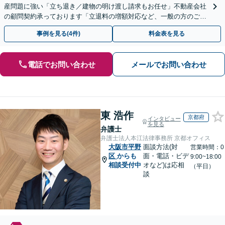
産問題に強い「立ち退き／建物の明け渡し請求もお任せ」不動産会社
の顧問契約承っております「立退料の増額対応など、一般の方のご相
談に対応」【夜間・休日面談可】【メール相談対応】
事例を見る(4件)
料金表を見る
電話でお問い合わせ
メールでお問い合わせ
東 浩作
京都府
インタビュー
を見る
弁護士
弁護士法人本江法律事務所 京都オフィス
大阪市平野
面談方法(対
営業時間：0
区
からも
面・電話・ビデ
9:00~18:00
相談受付中
オなど)は応相
（平日）
談