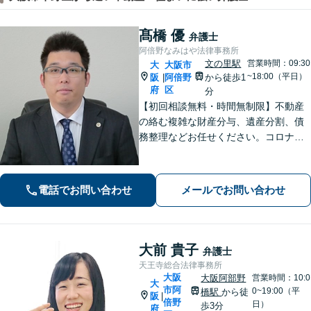
髙橋 優
弁護士
阿倍野なみはや法律事務所
文の里駅
営業時間：09:30
大
大阪市
~18:00（平日）
阪
阿倍野
から徒歩1
|
府
区
分
【初回相談無料・時間無制限】不動産
の絡む複雑な財産分与、遺産分割、債
務整理などお任せください。コロナ禍
でお困りの方のご相談を積極的に受け
ております。一人ひとりの不安に寄り
添い、皆さまが安心して暮らせるよ
電話でお問い合わせ
メールでお問い合わせ
う、全力でお守りします。
大前 貴子
弁護士
天王寺総合法律事務所
大阪
大阪阿部野
営業時間：10:0
大
市阿
0~19:00（平
橋駅
から徒
阪
|
倍野
日）
歩3分
府