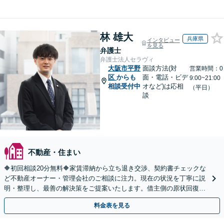
林 雄大
兵庫県
インタビュー
を見る
弁護士
弁護士法人セラヴィ
大阪市平野
面談方法(対
営業時間：0
区
からも
面・電話・ビデ
9:00~21:00
相談受付中
オなど)は応相
（平日）
談
不動産・住まい
🔶初回相談20分無料🔶家賃滞納から立ち退き交渉、契約書チェックな
ど不動産オーナー・管理会社のご相談に注力。現在の状況を丁寧に説
明・整理し、最善の解決策をご提案いたします。借主側の原状回復・
退去時の立ち会い対応も可能【三ノ宮駅6分】
料金表を見る