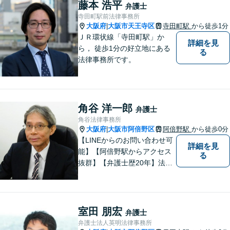
い分野に対応しております。
藤本 浩平
弁護士
お気軽にご相談ください。
寺田町駅前法律事務所
【夜間・休日対応可】
大阪府
大阪市天王寺区
寺田町駅
から徒歩1分
|
ＪＲ環状線「寺田町駅」か
詳細を見
ら， 徒歩1分の好立地にある
る
法律事務所です。
角谷 洋一郎
弁護士
角谷法律事務所
大阪府
大阪市阿倍野区
阿倍野駅
から徒歩0分
|
【LINEからのお問い合わせ可
詳細を見
能】【阿倍野駅からアクセス
る
抜群】【弁護士歴20年】法テ
ラス・弁護士費用特約の利用
が可能です。丁寧なヒアリン
グ・他士業連携によるワンス
トップ対応が強み！交通事故
室田 朋宏
弁護士
／遺産分割／離婚／債務整理
弁護士法人英明法律事務所