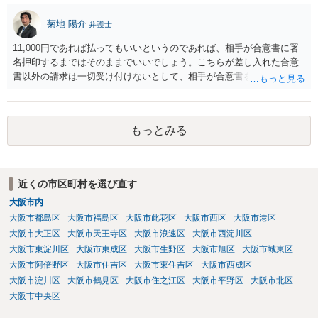
菊地 陽介
弁護士
11,000円であれば払ってもいいというのであれば、相手が合意書に署
名押印するまではそのままでいいでしょう。こちらが差し入れた合意
書以外の請求は一切受け付けないとして、相手が合意書を作成するま
では支払いをしない方がいいと思います。 他方で、既に合意書を差し
入れてしまっているということなので、もし11,000円の支払い合意も
撤回したいというのであれば、できれば内容証明で先方の支払いの請
もっとみる
求について一切応じるつもりがない旨を書面で伝えたうえで、先に差
し入れた合意書は撤回すると明確に示す必要があります。
近くの市区町村を選び直す
大阪市内
大阪市都島区
大阪市福島区
大阪市此花区
大阪市西区
大阪市港区
大阪市大正区
大阪市天王寺区
大阪市浪速区
大阪市西淀川区
大阪市東淀川区
大阪市東成区
大阪市生野区
大阪市旭区
大阪市城東区
大阪市阿倍野区
大阪市住吉区
大阪市東住吉区
大阪市西成区
大阪市淀川区
大阪市鶴見区
大阪市住之江区
大阪市平野区
大阪市北区
大阪市中央区