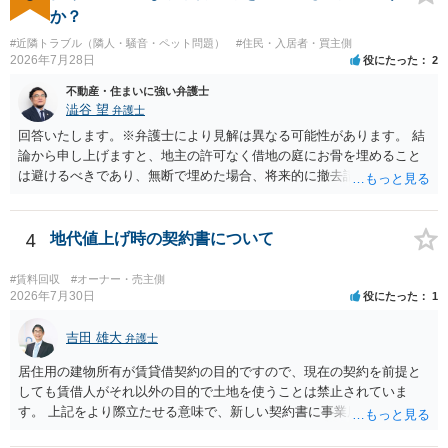
すので、建物を事務所・店舗用に大きく改築する等までなさらない限
か？
り、リスクはそれほど大きくないかもしれません。 しかしそれでも、
#近隣トラブル（隣人・騒音・ペット問題）
#住民・入居者・買主側
大家さんが契約違反を口実に、将来の更新時に更新料の上乗せを要求
2026年7月28日
役にたった
2
したり、立ち退きを迫る材料に使ったりする可能性は否定できませ
ん。
不動産・住まいに強い弁護士
澁谷 望
弁護士
回答いたします。※弁護士により見解は異なる可能性があります。 結
論から申し上げますと、地主の許可なく借地の庭にお骨を埋めること
は避けるべきであり、無断で埋めた場合、将来的に撤去請求や退去時
の損害賠償（原状回復費用）を求められるリスクがあります。 法律
上、自分のペットの遺骨を埋める行為自体は墓地埋葬法違反や不法投
棄には該当しないため、犯罪になるわけではありません。しかし、建
4
地代値上げ時の契約書について
物の所有者は質問者様であっても、土地の所有権はあくまで地主にあ
ります。そのため、地主に無断でお骨を埋める行為は、他人の所有権
#賃料回収
#オーナー・売主側
を侵害する行為や、借地人としての善管注意義務違反とみなされる可
2026年7月30日
役にたった
1
能性が高いのが私見です。 どうしてもお近くで供養されたい場合は、
事前に地主へ相談して許可を得るか、土地に直接埋めずに大きめの鉢
吉田 雄大
弁護士
植え等で供養する「プランター葬」や、ペット霊園等への納骨を検討
居住用の建物所有が賃貸借契約の目的ですので、現在の契約を前提と
されるのが確実かと思います。
しても賃借人がそれ以外の目的で土地を使うことは禁止されていま
す。 上記をより際立たせる意味で、新しい契約書に事業用として用い
ることを禁止する旨を明記することは理に適ったものです。 契約締結