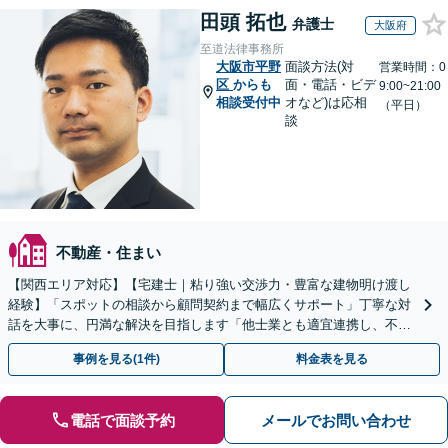
田頭 拓也
弁護士
大阪府
至道法律事務所
大阪市平野
面談方法(対
営業時間：0
区
からも
面・電話・ビデ
9:00~21:00
相談受付中
オなど)は応相
（平日）
談
不動産・住まい
【関西エリア対応】【宅建士｜粘り強い交渉力・豊富な建物明け渡し
経験】「スポットの相談から顧問契約まで幅広くサポート」丁寧な対
話を大事に、円満な解決を目指します「他士業とも適宜連携し、不動
産経営者さまに法的観点から戦略的なアドバイスを提供」
事例を見る(1件)
料金表を見る
電話で面談予約
メールでお問い合わせ