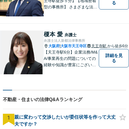
王寺駅徒歩５分】【地域密着
る
型の事務所】 さまざまな法律
問題について相談者・依頼者
の立場に立って、親身に助
言・活動します。 交通事故、
相続、インターネット上のト
榎本 愛
弁護士
ラブルに注力！！
弁護士法人新都法律事務所
大阪府
大阪市天王寺区
天王寺駅
から徒歩6分
|
【天王寺駅6分】企業法務/M&
詳細を見
A/事業再生の問題についての
る
経験や知識が豊富にございま
す！お客様の問題解決に向け
真摯かつ柔軟に対応させてい
ただきます。お気軽にご相談
ください。
不動産・住まいの法律Q&Aランキング
1
親に変わって交渉したいが委任状等を作って大丈
夫ですか？