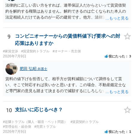
有効とされています。 今後の交渉では、①現在は普通借家契約が継続
法律的に正しい言い方をすれば、連帯保証人だからといって賃貸借契
しており定期借家への変更に合意していないこと、②貸主側の事情
約を解約する権限はありません。解約できるのは亡くなられた本人の
（誰が所有者で誰が実際に住む予定か等）を具体的に書面で説明して
法定相続人だけであるのが一応の建前です。他方、法律論はさてお
ほしいこと、③自分たちの居住継続の必要性を丁寧に伝えること、を
き、事実上であれ明渡が完了すれば賃貸人としてはそれ以上のことを
基本方針としたうえで、仮に一定時期の退去を検討する場合には、立
する動機づけがなくなります。 今回進められつつある手続はあくまで
退料・引越費用・原状回復費用負担などの条件を明確にした書面を作
も、建物を賃貸人に一日も早く明け渡すための便宜的方法として理解
9
コンビニオーナーからの賃借料値下げ要求への対
成することが重要です。 契約書では、更新条項・解除条項・期間の定
するのが良いと思います。またその方法で進めた方が、連帯保証人で
応策はありますか
め・定期借家に関する記載の有無、これまでの更新時の合意内容
あるお知り合いさんにとっても、自身の経済的負担を最小限に食い止
（「今回で最後」などの文言）が、借主不利な特約として無効になり
#家賃交渉
#賃貸契約トラブル
#オーナー・売主側
められるため望ましいやり方だといえます。
2026年7月9日
役にたった
3
得るかどうかも含めて検討ポイントになりますので、署名押印前に内
容を十分に確認し、不明点は弁護士に相談することをおすすめしま
肥田 弘昭
す。
弁護士
賃料の値下げを拒否して、相手方が賃料減額について調停をして貰
い、そこで対応すれば良いかと思います。この場合、不動産鑑定士な
ど専門家の意見も踏まて決まるので減額するにしろしないにしろ公平
性は図れるかと思います。相手がそこまでしないのであれば減額を拒
否すればよいだけです。ご参考にしてください。
10
支払いに応じるべき？
#近隣トラブル（隣人・騒音・ペット問題）
#賃貸契約トラブル
#管理会社・組合側
#売買トラブル
2026年7月9日
役にたった
1