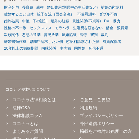
できるかはよくお考え下さい。 ３ 質問③ 違約金を５０万円とす
財産分与
養育費
親権
婚姻費用(別居中の生活費など)
離婚の慰謝料
る旨の交渉をすることが妥当かどうかという基準はありません。
公序良俗に反するような金額では、その条項自体が無効になり得ます
離婚すること自体
親子交流（面会交流）
不倫慰謝料
ダブル不倫
が、 ２００万円でも、５０万円でも、公序良俗に反するほど高額
婚約破棄
中絶
子の認知
婚外の妊娠
異性関係(不貞等)
DV・暴力
とはいえないと考えますので、 結局は、妥当かどうかというより
性格の不一致
セックスレス
モラハラ
生活費を渡さない
借金・浪費癖
も、ご自身が納得できるかどうかという基準でお考えいただくといい
親族関係
悪意の遺棄
育児放棄
離婚協議
調停
審判
裁判
と思います。 そのうえで、合意できるかは、相手も納得できるか
離婚書類作成
慰謝料請求したい側
慰謝料請求された側
有責配偶者
否かにかかってはきますが。 ４ 質問④ ご記載の内容からは判断
20年以上の婚姻期間
内縁関係・事実婚
同性婚
音信不通
できないのですが、 清算条項を記載しないで合意することはリス
クがありますので、むしろ、原則としては、清算条項を記載するべき
であるとお考えいただくといいです。 ご質問に対する回答は以上で
すが、可能であれば、ご依頼になるかは別として、お近くの弁護士に
直接相談されて、 今後の対応についてアドバイス等を求めることを
お勧めいたします。 ご参考にしていただければ幸いです。
ココナラ法律相談について
ココナラ法律相談とは
ご意見・ご要望
法律Q&A
利用規約
法律相談コラム
プライバシーポリシー
ココナラとは
外部送信ポリシー
よくあるご質問
掲載をご検討の弁護士の方
へ