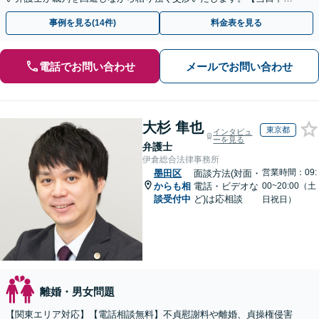
相談可(予約制)】【関東エリア全域対応】
事例を見る(14件)
料金表を見る
電話でお問い合わせ
メールでお問い合わせ
大杉 隼也
東京都
インタビュ
ーを見る
弁護士
伊倉総合法律事務所
営業時間：09:
墨田区
面談方法(対面・
からも相
電話・ビデオな
00~20:00（土
談受付中
ど)は応相談
日祝日）
離婚・男女問題
【関東エリア対応】【電話相談無料】不貞慰謝料や離婚、貞操権侵害