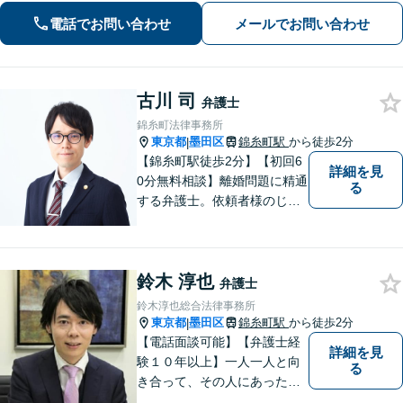
談ください【LINEで連絡可】【夜間・
電話でお問い合わせ
メールでお問い合わせ
休日面談可】【完全個室】【法テラス
利用可】
古川 司
弁護士
錦糸町法律事務所
東京都
墨田区
錦糸町駅
から徒歩2分
|
【錦糸町駅徒歩2分】【初回6
詳細を見
0分無料相談】離婚問題に精通
る
する弁護士。依頼者様のじっ
くりとお話を伺い、意思疎通
を大切に、適切な法律アドバ
イスに努めます。お困りごと
鈴木 淳也
がありましたら、まずはご相
弁護士
談ください。【電話・オンラ
鈴木淳也総合法律事務所
イン相談OK】
東京都
墨田区
錦糸町駅
から徒歩2分
|
【電話面談可能】【弁護士経
詳細を見
験１０年以上】一人一人と向
る
き合って、その人にあった解
決策を一緒に考えていきたい