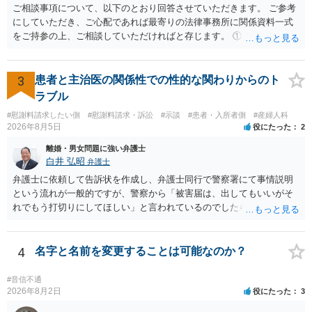
か、大学進学に関する定めの有無、「教育費」「進学費用」に関する
ご相談事項について、以下のとおり回答させていただきます。 ご参考
定めの有無等について確認する必要があると考えられます。
にしていただき、ご心配であれば最寄りの法律事務所に関係資料一式
をご持参の上、ご相談していただければと存じます。 ① このLINEの
流れを見る限り、100万円は貸付金ではなく、手切れ金・和解金と評価
される可能性はあるのか ⇒LINEを含む１００万円の貸付に至るまでの
やり取り等の経緯、誓約書の内容等を踏まえて、関係を清算するため
3
患者と主治医の関係性での性的な関わりからのト
の 金銭であったと評価される可能性はあると考えます。 ② 「今後一
ラブル
切関与しないなら100万円振り込む」というLINEや誓約書は、裁判上
#慰謝料請求したい側
#慰謝料請求・訴訟
#示談
#患者・入所者側
#産婦人科
どの程度証拠価値があるのか ⇒前後のやり取りや誓約書の具体的内容
2026年8月5日
役にたった
2
を見ない限り、具体的な判断はできませんが、一定の証拠価値はある
と考えます。 ③ 借用書があっても、後から100万円を貸付扱いに変更
離婚・男女問題に強い弁護士
することは認められるのか。 ⇒おそらく１００万円は不当利得（受け
白井 弘昭
弁護士
取る正当な権利がないのに利益を取得した）として返還請求されてい
弁護士に依頼して告訴状を作成し、弁護士同行で警察署にて事情説明
るものかと推察しますので、 貸金返還ではないかと存じます。 ④ 私
という流れが一般的ですが、警察から「被害届は、出してもいいがそ
は現在、収入も不安定で貯金もなくリボ払い借金が既に約100万あり。
れでもう打切りにしてほしい」と言われているのでしたら、あまり結
今年に再婚したが主人はお金に厳しい為、一括で220万円を支払う事は
論は変わらないかもしれないですね。 所轄の警察を飛び越えて、直接
困難 仮に裁判で敗訴した場合でも、分割払いになる可能性はあります
検察庁に訴えるのもありかもしれないですが、実際に捜査をするの
か。 ⇒判決となり敗訴してしまった場合は、強制執行により不動産等
は、結局所轄だと思われますので、やはり結論は変わらないかもしれ
4
名字と名前を変更することは可能なのか？
の財産を差し押さえられ、そこから債権回収が図られることになりま
ないです。 一度、最寄りの「刑事に強い」とうたっている弁護士に相
すが、 和解であれば柔軟な解決が可能ですので、その場合は分割払
談してみてはいかがでしょうか。 以上、ご参考まで。
#音信不通
いにより支払うことも十分可能です。 ⑤ このような事情であれば、私
2026年8月2日
役にたった
3
は120万円のみ和解交渉を続けるべきでしょうか。 ⇒ご相談者様の認