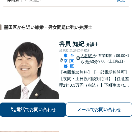
墨田区から近い離婚・男女問題に強い弁護士
谷貝 知紀
弁護士
台東総合法律事務所
東
台
入谷駅
か
営業時間：09:00~1
京
東
|
9:00（土日祝日）
ら徒歩3分
都
区
【初回相談無料】【一部電話相談可】
【夜間・土日祝相談対応可】【任意整
理1社3.3万円（税込）】下町生まれ下
町育ちの弁護士です。相談者様ととも
に悩み考え、最善の解決策をご提案し
ます。
電話でお問い合わせ
メールでお問い合わせ