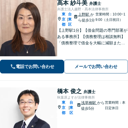
髙本 紗斗美
弁護士
弁護士法人越野・髙本法律事務所
東
台
上野駅
か
営業時間：10:00~1
京
東
|
9:00（土日祝日）
ら徒歩1分
都
区
【上野駅1分】【借金問題の専門部署が
ある事務所】【債務整理は相談無料】
「債務整理で借金を大幅に減額または
免除」相談者さまにとってベストな債
務整理をご提案！「交通事故：依頼者
さまに代わって全力で交渉し、賠償金
電話でお問い合わせ
メールでお問い合わせ
アップを目指します！」【休日・夜間
相談可】
橋本 俊之
弁護士
秋葉原よすが法律事務所
東
台
浅草橋駅
から
営業時間：本
京
東
|
日定休日
徒歩5分
都
区