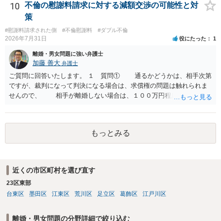
われます。 一度、最寄りの弁護士に相談してみてください。
10
不倫の慰謝料請求に対する減額交渉の可能性と対
策
#慰謝料請求された側
#不倫慰謝料
#ダブル不倫
2026年7月31日
役にたった
1
離婚・男女問題に強い弁護士
加藤 善大
弁護士
ご質問に回答いたします。 １ 質問① 通るかどうかは、相手次第
ですが、裁判になって判決になる場合は、求償権の問題は触れられま
せんので、 相手が離婚しない場合は、１００万円程度となる可能
性があると思われます。 交渉については、相手としても、裁判を
するデメリットはありますから（経済的、時間的、精神的負担等）、
反対にご自身が、裁判も辞さずという姿勢を示すことで、プラス
もっとみる
に働く可能性は有り得ます。 交渉で解決する多くの場合は、相手
が弁護士に依頼しているケースで、５０万円以下で合意できる場合は
稀であると思います。 通常は、６０万円から８０万円程度になる
ことが多いというのが私の印象です。 ２ 質問② ご記載の内容が
近くの市区町村を選び直す
減額を進めるうえでの交渉材料かと思います。 なお、ご自身が離
23区東部
婚しないことは、交渉材料にはならないかと思いますので、ご注意く
ださい。 また、相手夫婦の婚姻関係が既に破綻していたことや、
台東区
墨田区
江東区
荒川区
足立区
葛飾区
江戸川区
相手女性が結婚しているとは知らなかったと主張することもあります
が、 ケースバイケースですので、ご自身の場合にそれらの主張が
離婚・男女問題の分野詳細で絞り込む