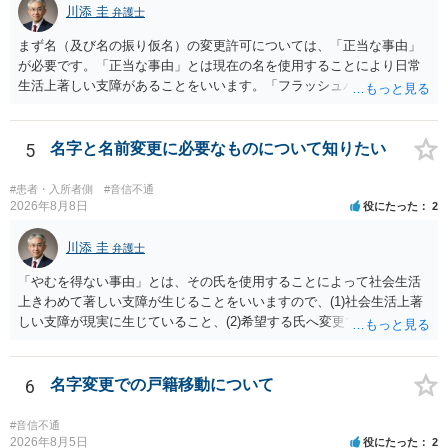
識を前提にすれば、１００万円も含めて返済する必要はないと考えら
川添 圭
弁護士
れるため、 120万円のみについて交渉を続けることがベターかと存じ
ます。
まず名（及び名の振り仮名）の変更許可については、「正当な事由」
が必要です。「正当な事由」とは現在の名を使用することにより日常
生活上著しい支障があることをいいます。「フラッシュバック」とい
った精神的・心理的な理由の場合、医学的な裏付けがあるかどうかが
きわめて重要になりますので、医師の診断書の記載が重要です（医学
的裏付けがない場合、もっぱら主観的な主張であるとして変更が許可
5
名字と名前変更に必要なものについて知りたい
されません）。 診断書は単に病名の記載では足りず、その症状の発生
原因となった事実と、当該症状が医学的に裏付けられること、そして
#患者・入所者側
#音信不通
その発生原因及び症状が現在の名を使用していることに関連している
2026年8月8日
役にたった
2
こと、といった説明がなされているのが望ましい（むしろ必要）でし
ょう。 ただし、もし上記の理由の主張が難しい場合でも、一定期間通
川添 圭
弁護士
称名を使用して、その後にいわゆる永年使用を理由とする許可申立て
「やむを得ない事由」とは、その氏を使用することによって社会生活
を選択すれば、比較的緩やかに認められます。 氏の変更については、
上きわめて著しい支障が生じることをいいますので、(1)社会生活上著
本件では、(1)子の氏の変更許可（民法791条1項）と、(2)戸籍法107条1
しい支障が現実に生じていること、(2)希望する氏へ変更できればその
項の氏の変更許可の2種類が考えられます。 (1)については、ご両親が
支障が解消できる（解消される）ことを、具体的な資料をもって説明
婚姻当時に称していた氏への変更となります（この種の事案では、母
できるかどうかがポイントです。 記録中に現れた一切の事情が判断対
が親権者として離婚し、子は母の旧姓を称することになった事案で、
象ですので、上記(1)と(2)を説明できる資料は全て（ただし理路整然
6
名字変更での戸籍移動について
父の氏を称したいというケースが多い）。法律上は特に明文の要件が
に）提出することが必要になります。「フラッシュバック」とのこと
なく、家庭裁判所が相当と認めれば許可されます。ただし、子の氏の
なので、例えば、医学上確立されているPTSDの診断基準に合致した説
変更許可の場合、あなたは現在の戸籍からもう一方の親への戸籍に入
#音信不通
明とそれに沿う資料の提出が必要になってくるように思います。 精神
2026年8月5日
役にたった
2
籍する（戻る）という戸籍変動になるため、成人した子からの変更許