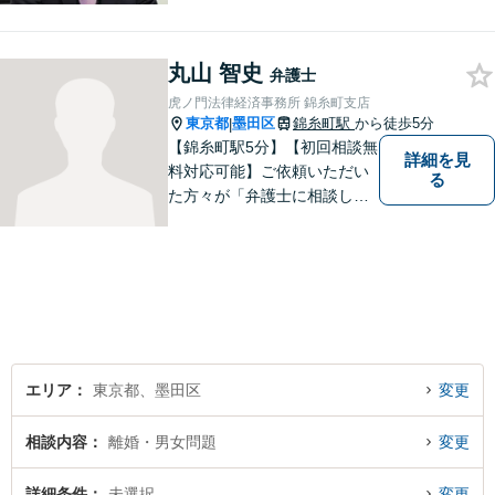
と思い仕事をしております。
離婚・男女問題／刑事事件／
丸山 智史
借金・債務整理／相続などの
弁護士
幅広い分野に対応可能。お気
虎ノ門法律経済事務所 錦糸町支店
軽にご相談ください。
東京都
墨田区
錦糸町駅
から徒歩5分
|
【錦糸町駅5分】【初回相談無
詳細を見
料対応可能】ご依頼いただい
る
た方々が「弁護士に相談して
よかった」とご満足いただけ
るよう、日々の精進を重ねな
がら、法律問題に真摯に向き
合います。お金にまつわるト
ラブルや終活に関するお悩み
もお気軽にご相談ください。
エリア
東京都、墨田区
変更
相談内容
離婚・男女問題
変更
詳細条件
未選択
変更