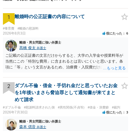
ご相談可能】【浅草橋駅・馬
喰町駅5分】
1
離婚時の公正証書の内容について
#養育費
#離婚の慰謝料
2026年8月3日
役にたった
6
離婚・男女問題に強い弁護士
髙橋 俊太
弁護士
ご記載の公正証書の文言だけからすると、大学の入学金や授業料等が
当然にこの「特別な費用」に含まれるとは言いにくいと思います。条
項に「等」という文言があるため、治療費・入院費だけに限定される
わけではありませんが、その前に「病気・事故に伴う費用」と明記さ
れていますので、通常は、病気や事故によって臨時に必要となった医
療費その他これに類する特別支出を念頭に置いた条項と読むのが自然
2
ダブル不倫・借金・手切れ金だと思っていたお金
です。したがって、大学の入学金、授業料、受験費用などの教育費に
を1年後いまさら脅迫罪として通知書が来てまと
ついてまで、「この条項があるから当然に半額を請求できる」とまで
めて請求
は言いにくいと思われます。なお、通常、大学進学費用をどこまで負
#ダブル不倫
#慰謝料請求された側
#異性関係(不貞等)
#借金・浪費癖
#裁判
担すべきかについては、離婚時の合意内容のほか、子どもの年齢、大
2026年7月30日
役にたった
3
学進学についての父母の認識、父母の学歴・収入・資産状況、進学先
や費用などを踏まえて個別に検討することになります。公正証書の他
離婚・男女問題に強い弁護士
の条項において、養育費の終期についてどのように定められている
森本 偲音
弁護士