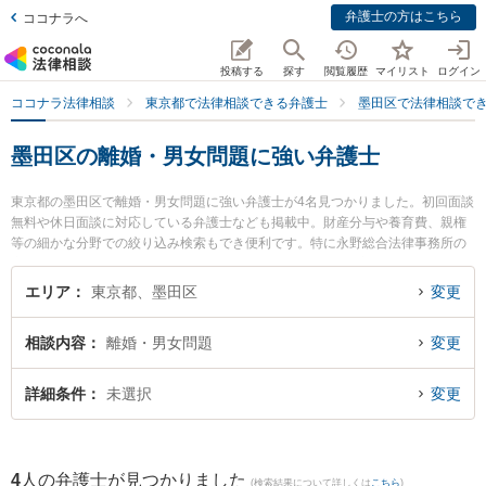
弁護士の方はこちら
ココナラへ
投稿する
探す
閲覧履歴
マイリスト
ログイン
ココナラ法律相談
東京都で法律相談できる弁護士
墨田区で法律相談で
墨田区の離婚・男女問題に強い弁護士
東京都の墨田区で離婚・男女問題に強い弁護士が4名見つかりました。初回面談
無料や休日面談に対応している弁護士なども掲載中。財産分与や養育費、親権
等の細かな分野での絞り込み検索もでき便利です。特に永野総合法律事務所の
永野 達也弁護士や錦糸町法律事務所の古川 司弁護士、鈴木淳也総合法律事務所
の鈴木 淳也弁護士のプロフィール情報や弁護士費用、強みなどが注目されてい
エリア
東京都、墨田区
変更
ます。『墨田区で土日や夜間に発生した離婚・男女問題のトラブルを今すぐに
弁護士に相談したい』『離婚・男女問題のトラブル解決の実績豊富な近くの弁
相談内容
離婚・男女問題
変更
護士を検索したい』『初回相談無料で離婚・男女問題を法律相談できる墨田区
内の弁護士に相談予約したい』などでお困りの相談者さんにおすすめです。
詳細条件
未選択
変更
4
人の弁護士が見つかりました
(検索結果について詳しくは
こちら
)