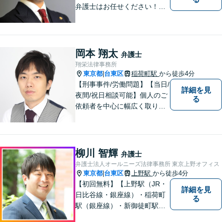
弁護士はお任せください！労
務問題・患者クレーム・企業
法務も対応【電話・メール相
談OK】【休日・夜間面談可】
岡本 翔太
弁護士
翔栄法律事務所
東京都
台東区
稲荷町駅
から徒歩4分
|
【刑事事件/労働問題】【当日/
詳細を見
夜間/祝日相談可能】個人のご
る
依頼者を中心に幅広く取り扱
ってきました。最善の解決方
法を一緒に考えさせて頂きま
す。
柳川 智輝
弁護士
弁護士法人オールニーズ法律事務所 東京上野オフィス
東京都
台東区
上野駅
から徒歩4分
|
【初回無料】【上野駅（JR・
詳細を見
日比谷線・銀座線）・稲荷町
る
駅（銀座線）・新御徒町駅
（つくばエクスプレス・大江