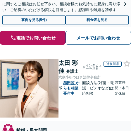
に関するご相談はお任せ下さい。相談者様のお気持ちに親身に寄り添
い、ご納得のいただける解決を目指します。慰謝料や離婚を請求する
側やされた側、双方のご相談に対応【休日・夜間相談OK】
事例を見る(5件)
料金表を見る
電話でお問い合わせ
メールでお問い合わせ
太田 彩
神奈川県
インタビュ
ーを見る
佳
弁護士
武蔵小杉つばき法律事務所
営業時
墨田区
か
面談方法(対面・電
らも相談
話・ビデオなど)は
間：本日
受付中
応相談
定休日
離婚・男女問題