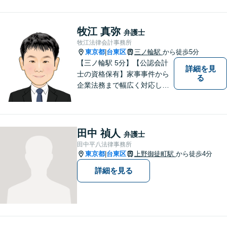
戸線）】離婚／相続／交通事
故など解決実績多数。依頼者
様に寄り添い、意志を尊重し
牧江 真弥
弁護士
つつ、冷静的確なアドバイス
牧江法律会計事務所
で納得できる解決を目指しま
東京都
台東区
三ノ輪駅
から徒歩5分
|
す【夜間対応可】
【三ノ輪駅 5分】【公認会計
詳細を見
士の資格保有】家事事件から
る
企業法務まで幅広く対応して
います。弁護士資格の他に公
認会計士の資格も取得してい
るため、財務・法務の両側面
からサポート可能です。まず
田中 禎人
弁護士
は話を聞いてみたいという方
田中平八法律事務所
も、お気軽にご相談くださ
東京都
台東区
上野御徒町駅
から徒歩4分
|
い。
詳細を見る