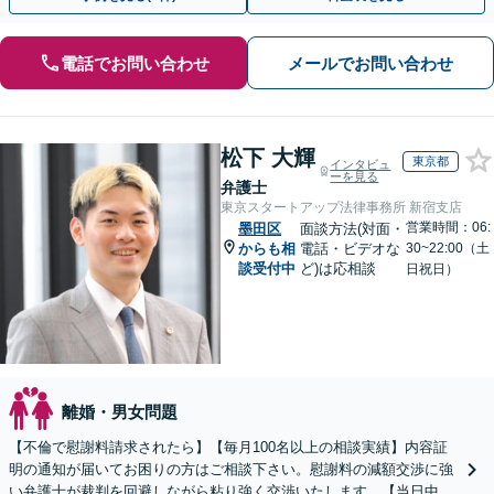
電話でお問い合わせ
メールでお問い合わせ
松下 大輝
東京都
インタビュ
ーを見る
弁護士
東京スタートアップ法律事務所 新宿支店
営業時間：06:
墨田区
面談方法(対面・
からも相
電話・ビデオな
30~22:00（土
談受付中
ど)は応相談
日祝日）
離婚・男女問題
【不倫で慰謝料請求されたら】【毎月100名以上の相談実績】内容証
明の通知が届いてお困りの方はご相談下さい。慰謝料の減額交渉に強
い弁護士が裁判を回避しながら粘り強く交渉いたします。【当日中の