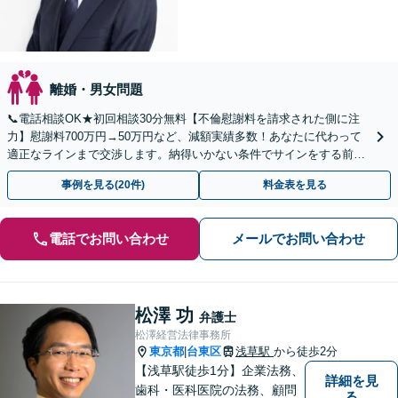
離婚・男女問題
📞電話相談OK★初回相談30分無料【不倫慰謝料を請求された側に注
力】慰謝料700万円→50万円など、減額実績多数！あなたに代わって
適正なラインまで交渉します。納得いかない条件でサインをする前
に、まずはご相談ください【休日・夜間相談可】
事例を見る(20件)
料金表を見る
電話でお問い合わせ
メールでお問い合わせ
松澤 功
弁護士
松澤経営法律事務所
東京都
台東区
浅草駅
から徒歩2分
|
【浅草駅徒歩1分】企業法務、
詳細を見
歯科・医科医院の法務、顧問
る