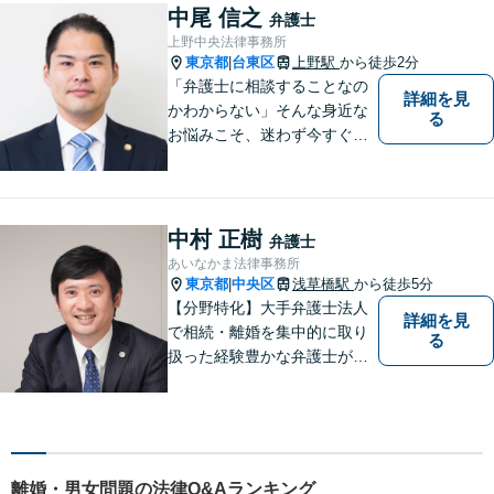
中尾 信之
弁護士
上野中央法律事務所
東京都
台東区
上野駅
から徒歩2分
|
「弁護士に相談することなの
詳細を見
かわからない」そんな身近な
る
お悩みこそ、迷わず今すぐご
相談ください。
中村 正樹
弁護士
あいなかま法律事務所
東京都
中央区
浅草橋駅
から徒歩5分
|
【分野特化】大手弁護士法人
詳細を見
で相続・離婚を集中的に取り
る
扱った経験豊かな弁護士が対
応。遺産分野／不動産相続／
離婚問題など、お任せくださ
い。心から満足いただける解
決を心がけております【初回
相談無料】【土日・平日夜間
離婚・男女問題の法律Q&Aランキング