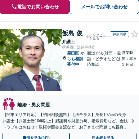
電話でお問い合わせ
メールでお問い合わせ
飯島 俊
神奈川県
インタビュー
を見る
弁護士
横浜西口法律事務所
営業時
墨田区
か
面談方法(対面・電
らも相談
話・ビデオなど)は
間：本日
受付中
応相談
定休日
離婚・男女問題
【関東エリア対応】【初回相談無料】【法テラス】身長197㎝の長身
弁護士【弁護士歴10年以上】慰謝料や財産分与、婚姻費用など、金銭
トラブルはお任せ！親権や面会交流など、お子さまの問題にも親身に
対応【夜間・休日面談】【子連れ相談】【電話相談】
事例を見る(4件)
料金表を見る