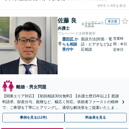
4件中 1-4件を表示
佐藤 良
東京都
インタビュー
を見る
弁護士
ブルーバード法律事務所
営業時
墨田区
か
面談方法(対面・電
らも相談
話・ビデオなど)は
間：本日
受付中
応相談
定休日
離婚・男女問題
【関東エリア対応】【初回相談30分無料】【弁護士歴15年以上】慰謝
料請求、財産分与、親権など、幅広く対応。依頼者ファーストの精神
で、ご希望を丁寧にヒアリングし、適切な解決策をご提案いたしま
す。まずは無料相談でお悩みをお聞かせください。
事例を見る(12件)
料金表を見る