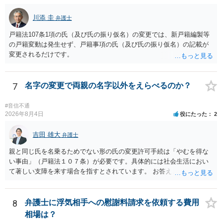
的・心理的な理由の氏変更は様々な意味でハードルがかなり高く、弁
可申立てにおいては、入籍先である親（及びそこに同籍している配偶
護士へ依頼しても苦労することが強く予想されるところです。、もし
川添 圭
者や15歳以上の子）の同意があるかどうかが重視されるケースが多い
弁護士
本人申立てをお考えであれば、医学知識はもちろん法律知識も要求さ
です。 (2)については、「やむを得ない事由」が必要とされます。これ
戸籍法107条1項の氏（及び氏の振り仮名）の変更では、新戸籍編製等
れますので、性急な申立てをせず、知識と資料をしっかりと揃えて、
は、名の変更許可よりも厳重な要件であるとされ、本件のような精神
の戸籍変動は発生せず、戸籍事項の氏（及び氏の振り仮名）の記載が
万全の体制で申立てに臨んだ方がよいと思われます。
的・心理的な理由ではなかなかハードルが高いところですが、親から
変更されるだけです。
性的虐待を受けていたケースで氏変更を許可した事案がありますの
で、全く可能性がないわけではありません。なお、戸籍法107条1項の
氏の変更許可申立ては戸籍筆頭者からの申立てが必要であるため、申
7
名字の変更で両親の名字以外をえらべるのか？
立て前に分籍届によってあなたの単独戸籍を編成しておく必要がある
でしょう。 法的に検討すべき課題が多いため、弁護士へ相談されるこ
#音信不通
とをお勧めします。
2026年8月4日
役にたった
2
吉田 雄大
弁護士
親と同じ氏を名乗るためでない形の氏の変更許可手続は「やむを得な
い事由」（戸籍法１０７条）が必要です。具体的には社会生活におい
て著しい支障を来す場合を指すとされています。 お答えとしては、理
論上はご両親の氏であれ別であれ区別はありませんが、上記「著しい
支障」の具体的判断の中で、現在の氏を使い続けることがなぜよくな
いのかが審理判断されることになる、というものになります。
8
弁護士に浮気相手への慰謝料請求を依頼する費用
相場は？