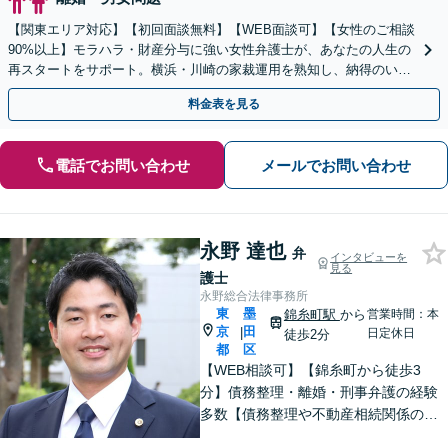
【関東エリア対応】【初回面談無料】【WEB面談可】【女性のご相談
90%以上】モラハラ・財産分与に強い女性弁護士が、あなたの人生の
再スタートをサポート。横浜・川崎の家裁運用を熟知し、納得のいく
解決へ。まずは一人で抱え込まずにご相談ください。
料金表を見る
電話でお問い合わせ
メールでお問い合わせ
永野 達也
弁
インタビューを
見る
護士
永野総合法律事務所
東
墨
錦糸町駅
から
営業時間：本
京
田
|
日定休日
徒歩2分
都
区
【WEB相談可】【錦糸町から徒歩3
分】債務整理・離婚・刑事弁護の経験
多数【債務整理や不動産相続関係の著
書執筆経験あり】まずはお気軽にご相