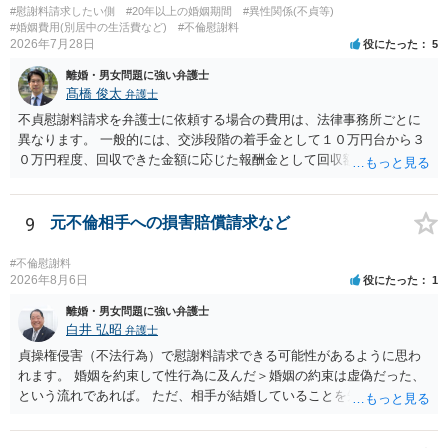
#慰謝料請求したい側
#20年以上の婚姻期間
#異性関係(不貞等)
#婚姻費用(別居中の生活費など)
#不倫慰謝料
2026年7月28日
役にたった
5
離婚・男女問題に強い弁護士
髙橋 俊太
弁護士
不貞慰謝料請求を弁護士に依頼する場合の費用は、法律事務所ごとに
異なります。 一般的には、交渉段階の着手金として１０万円台から３
０万円程度、回収できた金額に応じた報酬金として回収額の１０％か
ら２０％程度が設定されていることがあります。訴訟に移行する場合
には、追加着手金や日当、実費が発生することもあります。 もっと
も、証拠が十分にあるか、相手方の住所・勤務先が分かるか、慰謝料
9
元不倫相手への損害賠償請求など
額、離婚の有無、交渉で終わるか訴訟まで見込むかによって、費用は
変わり得ます。依頼前に、交渉だけの場合、訴訟になった場合、回収
#不倫慰謝料
できなかった場合の費用を確認しておくとよいでしょう。 弁護士選び
2026年8月6日
役にたった
1
では、不貞慰謝料案件の経験が相応にあるか、費用体系が明確か、見
離婚・男女問題に強い弁護士
通しを過度に楽観的に言い過ぎないか、質問に具体的に答えてくれる
白井 弘昭
弁護士
か、連絡方法（メール、電話、弁護士直接か事務局員を介するかな
貞操権侵害（不法行為）で慰謝料請求できる可能性があるように思わ
ど）や対応スピードが合うかを確認するとよいと思います。いずれに
れます。 婚姻を約束して性行為に及んだ＞婚姻の約束は虚偽だった、
しましても、弁護士への相談・依頼にあたっては、証拠資料、夫と相
という流れであれば。 ただ、相手が結婚していることを知って行為に
手方の関係、相手方の氏名・住所等、夫婦関係への影響、離婚予定の
及んでいるのであれば、婚姻できないことについて相談者さんの帰責
有無など事実関係をよく整理して相談されることをお勧めいたしま
性も認められそうですので、あまり慰謝料は高額にならないように思
す。