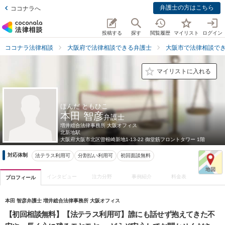
弁護士の方はこちら
ココナラへ
投稿する
探す
閲覧履歴
マイリスト
ログイン
ココナラ法律相談
大阪府で法律相談できる弁護士
大阪市で法律相談で
マイリストに入れる
ほんだ ともひこ
本田 智彦
弁護士
増井総合法律事務所 大阪オフィス
北新地駅
大阪府
大阪市北区曽根崎新地1-13-22 御堂筋フロントタワー 1階
対応体制
法テラス利用可
分割払い利用可
初回面談無料
インタビュー
注力分野
事例紹介
料金表
プロフィール
本田 智彦弁護士 増井総合法律事務所 大阪オフィス
【初回相談無料】【法テラス利用可】誰にも話せず抱えてきた不