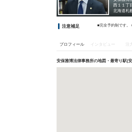
西１１丁
北海道
札
■完全予約制です。
注意補足
プロフィール
インタビュー
注
安保雅博法律事務所の地図・最寄り駅(安