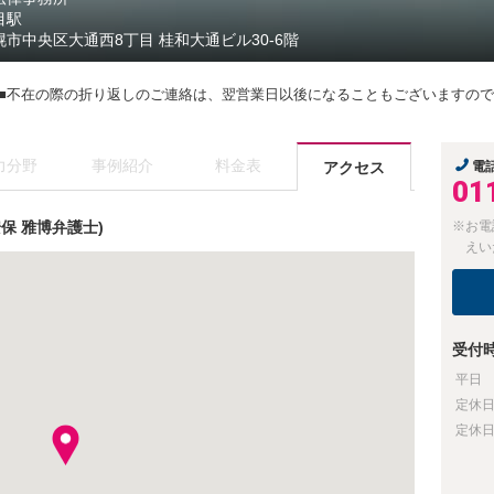
目駅
幌市中央区大通西8丁目 桂和大通ビル30-6階
 ■不在の際の折り返しのご連絡は、翌営業日以後になることもございますの
力分野
事例紹介
料金表
アクセス
電
01
保 雅博弁護士)
※お電
えい
受付
平日
定休
定休