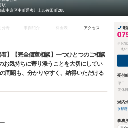
町駅
都市中京区中町通夷川上ル鉾田町288
力分野
事例紹介
料金表
アクセス
電
07
※お電
えい
密着】【完全個室相談】一つひとつのご相談
のお気持ちに寄り添うことを大切にしてい
律の問題も、分かりやすく、納得いただける
受付
平日
定休
対応
京都府
事務
━
完全