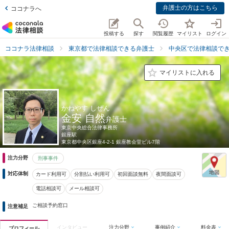
弁護士の方はこちら
ココナラへ
投稿する
探す
閲覧履歴
マイリスト
ログイン
ココナラ法律相談
東京都で法律相談できる弁護士
中央区で法律相談で
マイリストに入れる
かねやす しぜん
金安 自然
弁護士
東京中央総合法律事務所
銀座駅
東京都
中央区銀座4-2-1 銀座教会堂ビル7階
注力分野
刑事事件
対応体制
カード利用可
分割払い利用可
初回面談無料
夜間面談可
電話相談可
メール相談可
ご相談予約窓口
注意補足
インタビュー
注力分野
事例紹介
料金表
プロフィール