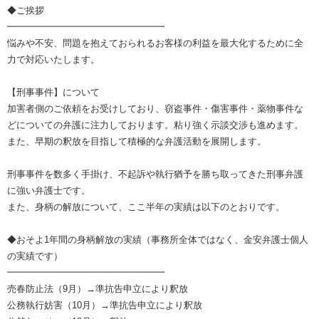
◆ご挨拶
━━━━━━━━━━━━━━━━━
悩みや不安、問題を抱えておられるお客様の利益を最大化するために全
力で対応いたします。
【刑事事件】について
加害者側のご依頼をお受けしており、窃盗事件・傷害事件・薬物事件な
どについての弁護に注力しております。粘り強く示談交渉も進めます。
また、早期の釈放を目指して積極的な弁護活動を展開します。
刑事事件を数多く手掛け、不起訴や執行猶予を勝ち取ってきた刑事弁護
に強い弁護士です。
また、身柄の解放について、ここ半年の実績は以下のとおりです。
◆おそよ1年間の身柄解放の実績（事務所全体ではなく、金安弁護士個人
の実績です）
━━━━━━━━━━━━━━━━━
売春防止法（9月）→準抗告申立により釈放
公務執行妨害（10月）→準抗告申立により釈放