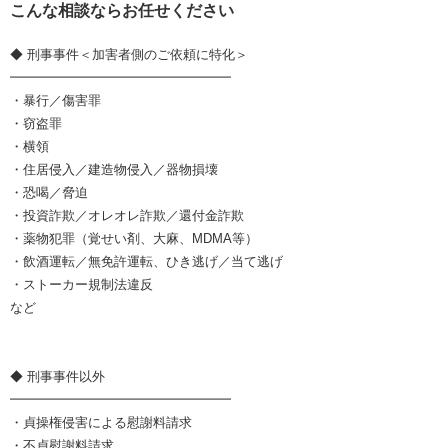
こんな相談ならお任せください
◆ 刑事事件＜加害者側のご依頼に特化＞
━━━━━━━━━━━━━━━━━
・暴行／傷害罪
・窃盗罪
・横領
・住居侵入／建造物侵入／器物損壊
・恐喝／脅迫
・投資詐欺／オレオレ詐欺／還付金詐欺
・薬物犯罪（覚せい剤、大麻、MDMA等）
・飲酒運転／無免許運転、ひき逃げ／当て逃げ
・ストーカー規制法違反
など
◆ 刑事事件以外
━━━━━━━━━━━━━━━━━
・貞操権侵害による慰謝料請求
・不貞慰謝料請求