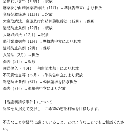
公然わいせつ（10月）→釈放
麻薬及び向精神薬取締法（11月）→準抗告申立により釈放
覚醒剤取締法（11月）→釈放
大麻取締法、麻薬及び向精神薬取締法（12月）→保釈
迷惑防止条例（12月）→釈放
大麻取締法（12月）→釈放
偽計業務妨害（1月）→準抗告申立により釈放
迷惑防止条例（2月）→保釈
入管法（3月）→釈放
傷害（3月）→釈放
住居侵入（４月）→勾留請求却下により釈放
不同意性交等（５月）→準抗告申立により釈放
迷惑防止条例（6月）→勾留請求を防ぎ釈放
傷害（7月）→準抗告申立により釈放
【慰謝料請求事件】について
訴訟を見据えて交渉し、ご希望の慰謝料額を目指します。
不安なことや疑問に感じていること、どのようなことでもご相談くださ
い。