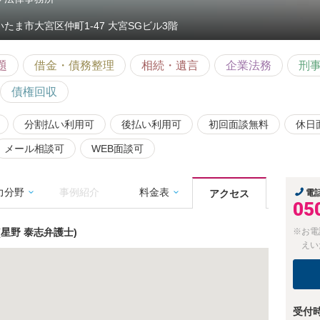
いたま市大宮区仲町1-47 大宮SGビル3階
題
借金・債務整理
相続・遺言
企業法務
刑
債権回収
分割払い利用可
後払い利用可
初回面談無料
休日
メール相談可
WEB面談可
力分野
事例紹介
料金表
アクセス
電
05
星野 泰志弁護士)
※お電
えい
受付