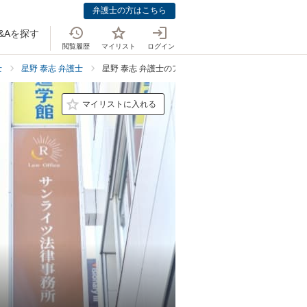
弁護士の方はこちら
&Aを探す
閲覧履歴
マイリスト
ログイン
士
星野 泰志 弁護士
星野 泰志 弁護士のアクセス
マイリストに入れる