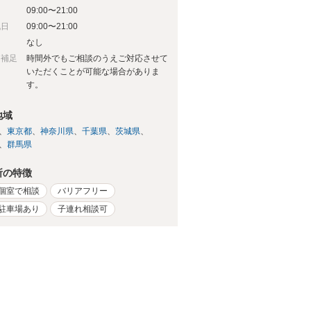
09:00〜21:00
祝日
09:00〜21:00
日
なし
日補足
時間外でもご相談のうえご対応させて
いただくことが可能な場合がありま
す。
地域
東京都
神奈川県
千葉県
茨城県
群馬県
所の特徴
個室で相談
バリアフリー
駐車場あり
子連れ相談可