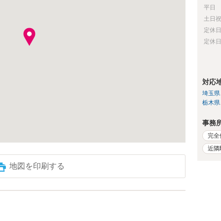
平日
土日
定休
定休
対応
埼玉県
栃木県
事務
完全
近隣
地図を印刷する