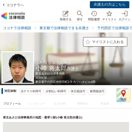
弁護士の方はこちら
ココナラへ
投稿する
探す
閲覧履歴
マイリスト
ログイン
ココナラ法律相談
東京都で法律相談できる弁護士
千代田区で法律相談
マイリストに入れる
こみね しょうたろう
小峰 将太郎
弁護士
東京あさひ法律事務所
淡路町駅
東京都
千代田区神田司町2-5 カツハタビル4階
対応体制
法テラス利用可
分割払い利用可
休日面談可
夜間面談可
プロフィール
インタビュー
注力分野
事例紹介
料金表
東京あさひ法律事務所の地図・最寄り駅(小峰 将太郎弁護士)