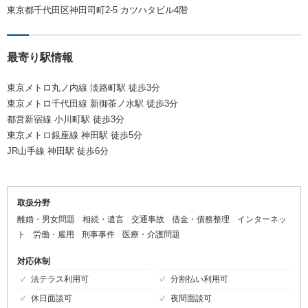
東京都千代田区神田司町2-5 カツハタビル4階
最寄り駅情報
東京メトロ丸ノ内線 淡路町駅 徒歩3分
東京メトロ千代田線 新御茶ノ水駅 徒歩3分
都営新宿線 小川町駅 徒歩3分
東京メトロ銀座線 神田駅 徒歩5分
JR山手線 神田駅 徒歩6分
取扱分野
離婚・男女問題
相続・遺言
交通事故
借金・債務整理
インターネッ
ト
労働・雇用
刑事事件
医療・介護問題
対応体制
法テラス利用可
分割払い利用可
休日面談可
夜間面談可