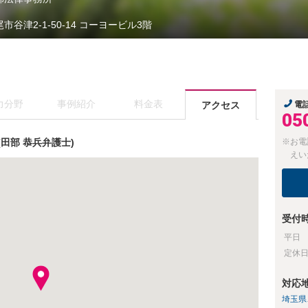
市谷津2-1-50-14 コーヨービル3階
力分野
事例紹介
料金表
アクセス
電
05
田部 恭兵弁護士)
※お電
えい
受付
平日
定休
対応
埼玉県