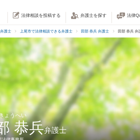
法律相談を投稿する
弁護士を探す
法律Q
弁護士
上尾市で法律相談できる弁護士
田部 恭兵 弁護士
田部 恭兵 
 きょうへい
部 恭兵
弁護士
部法律事務所