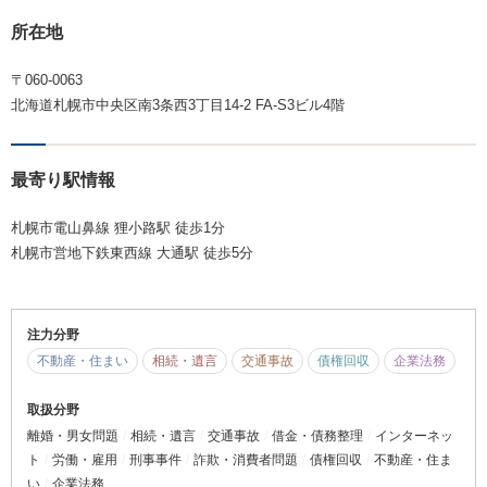
所在地
〒060-0063
北海道札幌市中央区南3条西3丁目14-2 FA-S3ビル4階
最寄り駅情報
札幌市電山鼻線 狸小路駅 徒歩1分
札幌市営地下鉄東西線 大通駅 徒歩5分
注力分野
不動産・住まい
相続・遺言
交通事故
債権回収
企業法務
取扱分野
離婚・男女問題
相続・遺言
交通事故
借金・債務整理
インターネッ
ト
労働・雇用
刑事事件
詐欺・消費者問題
債権回収
不動産・住ま
い
企業法務