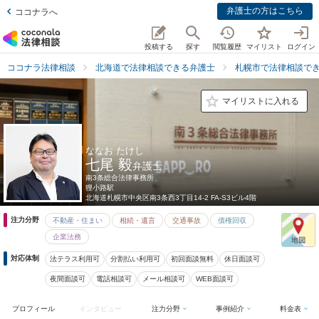
弁護士の方はこちら
ココナラへ
投稿する
探す
閲覧履歴
マイリスト
ログイン
ココナラ法律相談
北海道で法律相談できる弁護士
札幌市で法律相談で
マイリストに入れる
ななお たけし
七尾 毅
弁護士
南3条総合法律事務所
狸小路駅
北海道
札幌市中央区南3条西3丁目14-2 FA-S3ビル4階
注力分野
不動産・住まい
相続・遺言
交通事故
債権回収
企業法務
対応体制
法テラス利用可
分割払い利用可
初回面談無料
休日面談可
夜間面談可
電話相談可
メール相談可
WEB面談可
プロフィール
インタビュー
注力分野
事例紹介
料金表