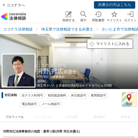
弁護士の方はこちら
ココナラへ
投稿する
探す
閲覧履歴
マイリスト
ログイン
ココナラ法律相談
埼玉県で法律相談できる弁護士
さいたま市で法律相
マイリストに入れる
こうの くにひろ
河野 邦広
弁護士
河野邦広法律事務所
浦和駅
埼玉県
さいたま市浦和区高砂2-4-6 イチカワビルⅢ5階
対応体制
法テラス利用可
初回面談無料
休日面談可
夜間面談可
電話相談可
メール相談可
プロフィール
インタビュー
注力分野
事例紹介
料金表
河野邦広法律事務所の地図・最寄り駅(河野 邦広弁護士)