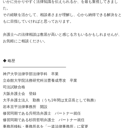
いかに分かりやすく法律知識を伝えられるか、を最も重視してきまし
た。
その経験を活かして、相談者さまが理解し、心から納得できる解決をと
もに目指していければと思っております。
弁護士への法律相談は敷居が高いと感じる方もいるかもしれませんが、
お気軽にご相談ください。
◆ 略歴
━━━━━━━━━━━━━━━━━
神戸大学法律学部法律学科 卒業
立命館大学院法務研究科法曹養成専攻 卒業
司法試験合格
大阪弁護士会 登録
大手弁護士法人 勤務（うち1年間は支店長として執務）
岩本亘平法律事務所 開設
修習同期である呉明浩弁護士 パートナー就任
修習同期である杉田哲明弁護士 パートナー就任
事務所移転・事務所名を「一道法律事務所」に変更