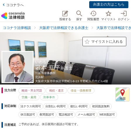
弁護士の方はこちら
ココナラへ
投稿する
探す
閲覧履歴
マイリスト
ログイン
ココナラ法律相談
大阪府で法律相談できる弁護士
大阪市で法律相談で
マイリストに入れる
いわもと こうへい
岩本 亘平
弁護士
一道法律事務所
北浜駅
大阪府
大阪市中央区平野町1-8-13 平野町八千代ビル4階
注力分野
離婚・男女問題
相続・遺言
借金・債務整理
労働・雇用
刑事事件
対応体制
法テラス利用可
分割払い利用可
後払い利用可
初回面談無料
休日面談可
夜間面談可
電話相談可
メール相談可
WEB面談可
ご予約があれば、休日夜間の面談が可能です。
注意補足