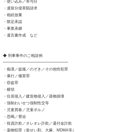
・使い込み／寄与分
・遺留分侵害額請求
・相続放棄
・限定承認
・事業承継
・遺言書作成 など
◆ 刑事事件のご相談例
━━━━━━━━━━━━━━━━━
・痴漢／盗撮／のぞき／その他性犯罪
・暴行／傷害罪
・窃盗罪
・横領
・住居侵入／建造物侵入／器物損壊
・強制わいせつ強制性交等
・児童買春／児童ポルノ
・恐喝／脅迫
・投資詐欺／オレオレ詐欺／還付金詐欺
・薬物犯罪（覚せい剤、大麻、MDMA等）