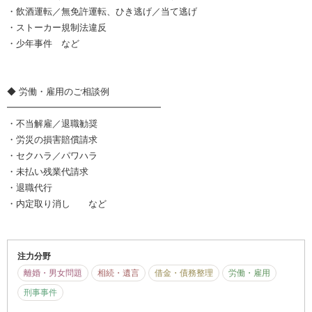
・飲酒運転／無免許運転、ひき逃げ／当て逃げ
・ストーカー規制法違反
・少年事件 など
◆ 労働・雇用のご相談例
━━━━━━━━━━━━━━━━━
・不当解雇／退職勧奨
・労災の損害賠償請求
・セクハラ／パワハラ
・未払い残業代請求
・退職代行
・内定取り消し など
注力分野
離婚・男女問題
相続・遺言
借金・債務整理
労働・雇用
刑事事件