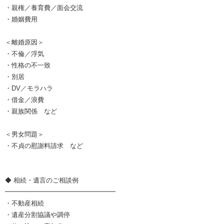
・親権／養育費／面会交流
・婚姻費用
＜離婚原因＞
・不倫／浮気
・性格の不一致
・別居
・DV／モラハラ
・借金／浪費
・親族関係 など
＜男女問題＞
・不貞の慰謝料請求 など
◆ 相続・遺言のご相談例
━━━━━━━━━━━━━━━━━
・不動産相続
・遺産分割協議や調停