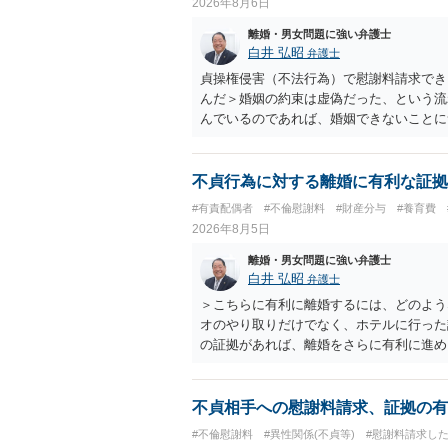
2026年8月6日
離婚・男女問題に強い弁護士
白井 弘昭
弁護士
貞操権侵害（不法行為）で慰謝料請求でき
んだ＞婚姻の約束は虚偽だった、という流
んでいるのであれば、婚姻できないことに
謝料は高額にならないように思われます。
不貞行為に対する離婚に有利な証拠
#有責配偶者
#不倫慰謝料
#財産分与
#養育費
2026年8月5日
離婚・男女問題に強い弁護士
白井 弘昭
弁護士
＞こちらに有利に離婚するには、どのよう
オのやり取りだけでなく、ホテルに行った
の証拠があれば、離婚をさらに有利に進め
きると思われます。 ただし、不貞発覚後
がありますので、ご注意ください。 以上
不貞相手への慰謝料請求、証拠の有
#不倫慰謝料
#異性関係(不貞等)
#慰謝料請求し