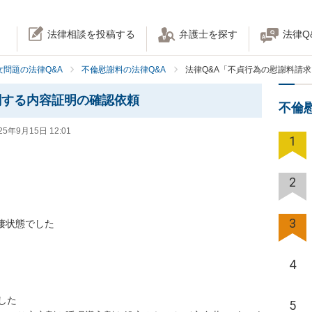
法律相談を投稿する
弁護士を探す
法律Q
女問題の法律Q&A
不倫慰謝料の法律Q&A
法律Q&A「不貞行為の慰謝料請
関する内容証明の確認依頼
不倫
25年9月15日 12:01
1
2
3
棲状態でした

4
た

5