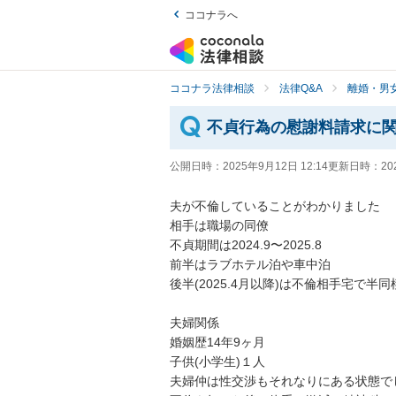
ココナラへ
ココナラ法律相談
法律Q&A
離婚・男
不貞行為の慰謝料請求に
公開日時：
2025年9月12日 12:14
更新日時：
20
夫が不倫していることがわかりました

相手は職場の同僚

不貞期間は2024.9〜2025.8

前半はラブホテル泊や車中泊

後半(2025.4月以降)は不倫相手宅で半同
夫婦関係

婚姻歴14年9ヶ月

子供(小学生)１人

夫婦仲は性交渉もそれなりにある状態でし