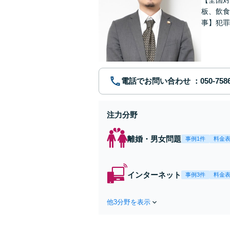
板、飲食
事】犯罪
ポート【
電話でお問い合わせ
注力分野
離婚・男女問題
事例1件
料金
インターネット
事例3件
料金
他3分野を表示