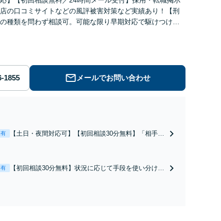
店の口コミサイトなどの風評被害対策など実績あり！【刑
の種類を問わず相談可。可能な限り早期対応で駆けつけサ
労働】不当解雇・残業代請求はおまかせください
メールでお問い合わせ
【土日・夜間対応可】【初回相談30分無料】「相手方
表有
から書面を提示されたら、サインする前にご相談を」
経験豊富な弁護士が全力で交渉にあたります！相手方
と直接話す精神的負担を軽減「弁護士の交渉で慰謝料
【初回相談30分無料】状況に応じて手段を使い分け、
表有
金額アップ／減額交渉も対応可」【完全個室対応】
適切な方法で投稿の削除・発信者情報開示請求をおこ
ないます「企業やお店の風評被害対策／売り上げ低下
防止のために尽力」加害者側の対応可：開示請求の意
見照会が来たときの対処法、被害者との示談交渉