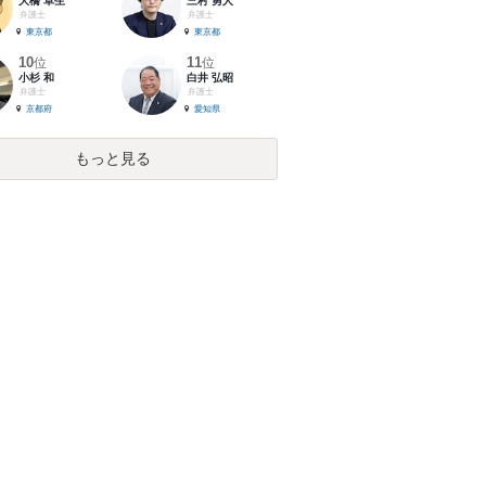
大橋 卓生
三村 勇人
弁護士
弁護士
東京都
東京都
10
11
位
位
小杉 和
白井 弘昭
弁護士
弁護士
京都府
愛知県
もっと見る