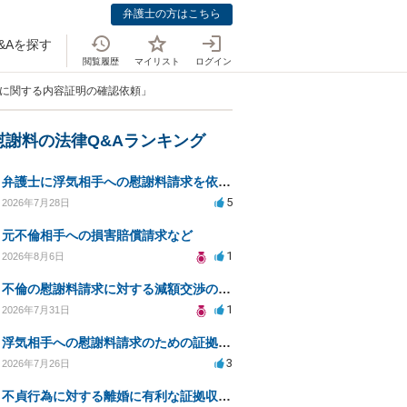
弁護士の方はこちら
&Aを探す
閲覧履歴
マイリスト
ログイン
求に関する内容証明の確認依頼」
慰謝料の法律Q&Aランキング
弁護士に浮気相手への慰謝料請求を依頼する費用相場は？
5
2026年7月28日
元不倫相手への損害賠償請求など
1
2026年8月6日
不倫の慰謝料請求に対する減額交渉の可能性と対策
1
2026年7月31日
浮気相手への慰謝料請求のための証拠集めと探偵選び
3
2026年7月26日
不貞行為に対する離婚に有利な証拠収集方法と法的手続きについて