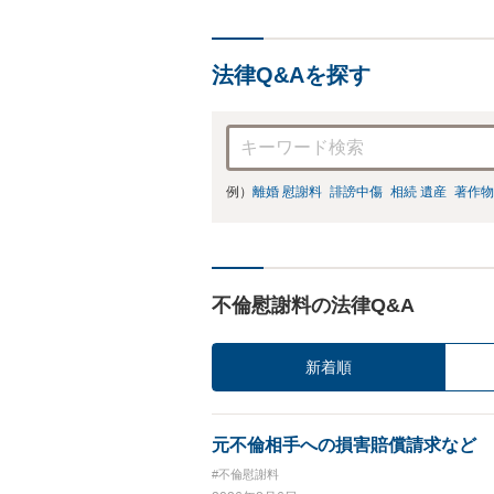
法律Q&Aを探す
例）
離婚 慰謝料
誹謗中傷
相続 遺産
著作物
不倫慰謝料の法律Q&A
新着順
元不倫相手への損害賠償請求など
#不倫慰謝料