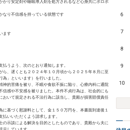
かかり安定剤や睡眠導入剤を処方されるなど心身共にボロボ
6
かなり不信感を持っている状態です

7
ます

8
9
支払うよう、次のとおり通知します。

がら、遅くとも２０２４年１０月頃から２０２５年８月に至
行為」といいます）を行いました。

10
精神的苦痛を被り、不眠や食欲不振に陥り、心療内科に通院
不信感や不安感を被りました。本件不貞行為は、社会的にも
において規定される不法行為に該当し、貴殿が損害賠償責任
為に基づく慰謝料として、金１５０万円を、本書面到達後１
支払いいただくよう請求します。

士の示談による解決を目的としたものであり、貴殿から夫に
提示しています。
