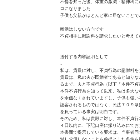
不倫を知った後、体重の激減・精神科に
ロになりました

子供も父親がほとんど家に居ないことで
離婚はしない方向です

不貞相手に慰謝料を請求したいと考えてい
送付する内容証明として

↓

私は、貴殿に対し、不貞行為の慰謝料を
貴殿は、私の夫が既婚者であると知りな
るまで、夫と不貞行為（以下「本件不貞
本件不貞行為を知って以来、私は多大な
を余儀なくされていますし、子供も強い
認容されるものではなく、民法７０９条
を負っている事実は明白です。

そのため、私は貴殿に対し、本件不貞行
４日以内に、下記口座に振り込みにてお
本書面で提示している要求は、当事者同
対し求償しないことを前提とした条件を