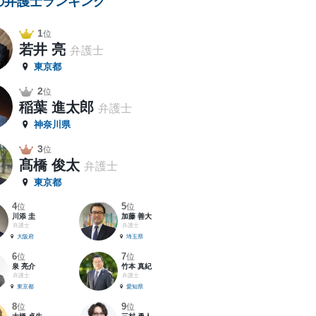
の弁護士ランキング
1
位
若井 亮
弁護士
東京都
2
位
稲葉 進太郎
弁護士
神奈川県
3
位
髙橋 俊太
弁護士
東京都
4
5
位
位
川添 圭
加藤 善大
弁護士
弁護士
大阪府
埼玉県
6
7
位
位
泉 亮介
竹本 真紀
弁護士
弁護士
東京都
愛知県
8
9
位
位