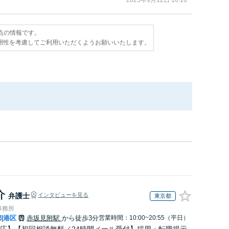
2025年9月12日 16:16
時点の情報です。
用性を考慮してご利用いただくようお願いいたします。
介
弁護士
インタビューを見る
東京都
事務所
都
港区
赤坂見附駅
から徒歩3分
営業時間：10:00~20:55（平日）
|
応】【初回相談無料／24時間メール受付】採用・転職掲示