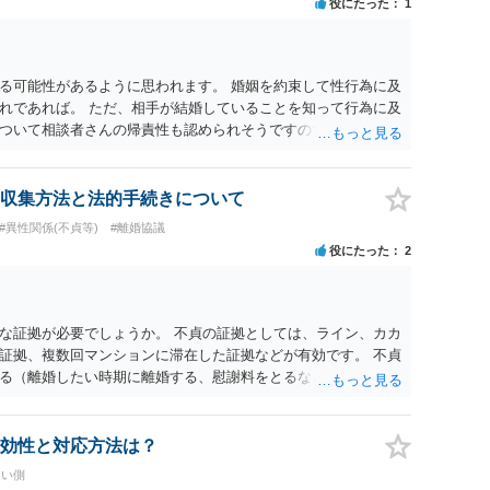
役にたった
1
る可能性があるように思われます。 婚姻を約束して性行為に及
れであれば。 ただ、相手が結婚していることを知って行為に及
ついて相談者さんの帰責性も認められそうですので、あまり慰
 一度、最寄りの弁護士に相談してみてください。
収集方法と法的手続きについて
#異性関係(不貞等)
#離婚協議
役にたった
2
な証拠が必要でしょうか。 不貞の証拠としては、ライン、カカ
証拠、複数回マンションに滞在した証拠などが有効です。 不貞
る（離婚したい時期に離婚する、慰謝料をとるなど）ことがで
、長期間同居を続けると、不貞を許したとの評価につながる場合
、ご参考まで。
効性と対応方法は？
たい側