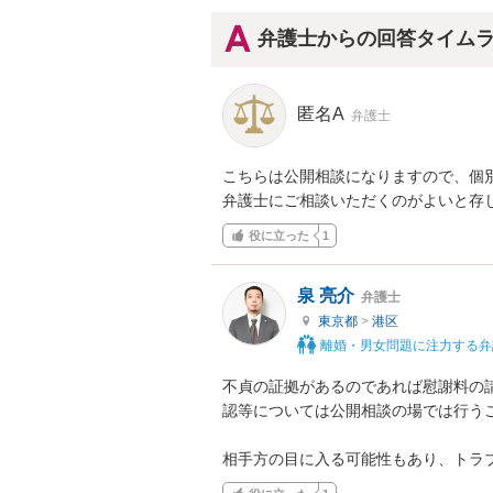
弁護士からの回答タイム
匿名A
弁護士
こちらは公開相談になりますので、個別
弁護士にご相談いただくのがよいと存
役に立った
1
泉 亮介
弁護士
東京都
>
港区
離婚・男女問題に注力する弁
不貞の証拠があるのであれば慰謝料の
認等については公開相談の場では行う
相手方の目に入る可能性もあり、トラ