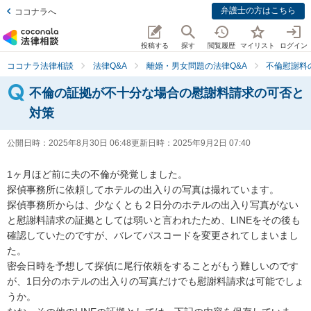
弁護士の方はこちら
ココナラへ
投稿する
探す
閲覧履歴
マイリスト
ログイン
ココナラ法律相談
法律Q&A
離婚・男女問題の法律Q&A
不倫慰謝料
不倫の証拠が不十分な場合の慰謝料請求の可否と
対策
公開日時：
2025年8月30日 06:48
更新日時：
2025年9月2日 07:40
1ヶ月ほど前に夫の不倫が発覚しました。

探偵事務所に依頼してホテルの出入りの写真は撮れています。

探偵事務所からは、少なくとも２日分のホテルの出入り写真がない
と慰謝料請求の証拠としては弱いと言われたため、LINEをその後も
確認していたのですが、バレてパスコードを変更されてしまいまし
た。

密会日時を予想して探偵に尾行依頼をすることがもう難しいのです
が、1日分のホテルの出入りの写真だけでも慰謝料請求は可能でしょ
うか。
