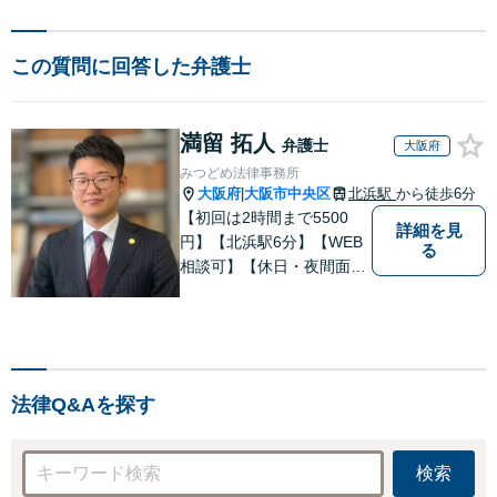
この質問に回答した弁護士
満留 拓人
弁護士
大阪府
みつどめ法律事務所
大阪府
大阪市中央区
北浜駅
から徒歩6分
|
【初回は2時間まで5500
詳細を見
円】【北浜駅6分】【WEB
る
相談可】【休日・夜間面談
可】相談に来られる方の気
持ちに寄り添いながら、丁
寧に法的な解決策を見出し
たいと考えております。 一
刻を争うご相談もあります
法律Q&Aを探す
ので、悩む前に一度ご相談
いただければと思います。
検索