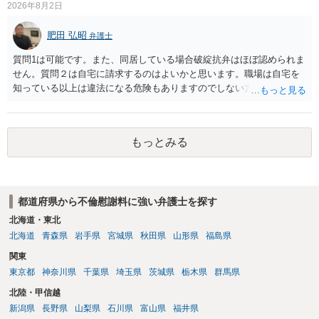
2026年8月2日
談して進めることを検討した方がよいようにも思います。
肥田 弘昭
弁護士
質問1は可能です。また、同居している場合破綻抗弁はほぼ認められま
せん。質問２は自宅に請求するのはよいかと思います。職場は自宅を
知っている以上は違法になる危険もありますのでしない方が良いで
す。質問３は可能かと思います。質問４は悪意の遺棄などに該当する
かと思います。有責配偶者ですので相手方からの離婚は拒否しても仮
に訴訟されても法的に成立しません。質問５は認知すると養育費支払
もっとみる
い、相続権が発生します。合意があれば法的に可能ですが法律で強制
することはできません。質問６は可能です。質問７は不貞行為の写真
データ（ハメ撮り）、第三者撮影の腕組み写真、夫の自白録音まであ
るのであれば十分かと思います。ご参考にしてください。
都道府県から不倫慰謝料に強い弁護士を探す
北海道・東北
北海道
青森県
岩手県
宮城県
秋田県
山形県
福島県
関東
東京都
神奈川県
千葉県
埼玉県
茨城県
栃木県
群馬県
北陸・甲信越
新潟県
長野県
山梨県
石川県
富山県
福井県