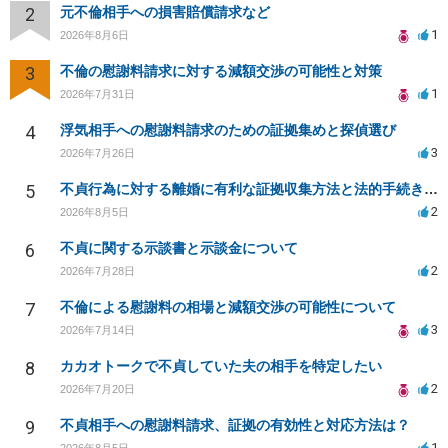
2
元不倫相手への損害賠償請求など
1
2026年8月6日
3
不倫の慰謝料請求に対する減額交渉の可能性と対策
1
2026年7月31日
4
浮気相手への慰謝料請求のための証拠集めと探偵選び
3
2026年7月26日
5
不貞行為に対する離婚に有利な証拠収集方法と法的手続きについて
2
2026年8月5日
6
不貞に関する示談書と示談金について
2
2026年7月28日
7
不倫による慰謝料の相場と減額交渉の可能性について
3
2026年7月14日
8
カカオトークで不貞していた夫の相手を特定したい
2
2026年7月20日
9
不貞相手への慰謝料請求、証拠の有効性と対応方法は？
1
2026年8月5日