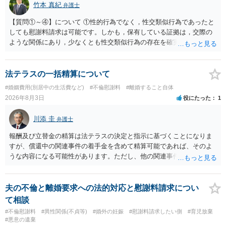
竹本 真紀
弁護士
【質問①～④】について ①性的行為でなく，性交類似行為であったと
しても慰謝料請求は可能です。しかも，保有している証拠は，交際の
ような関係にあり，少なくとも性交類似行為の存在を確実に証明でき
るものです（裏を返せば，証拠で認められる範囲でしか認めていない
ことを窺わせるものです。）。ですから，慰謝料請求を進めることで
よいと思います。 ただ．慰謝料額については，婚姻破綻に至っていな
法テラスの一括精算について
いとして，この点を考慮されることになるかもしれません。 ②夫との
#婚姻費用(別居中の生活費など)
#不倫慰謝料
#離婚すること自体
今後のことを考えて書いてもらうか否かを検討するのがよいと思いま
2026年8月3日
役にたった
1
す。今ある証拠以上のことを証明（証明力を強めることも含む）でき
るのであれば，前向きに検討を進めるという考え方でもよいでしょ
川添 圭
弁護士
う。慰謝料請求としては証拠として使えることが前提であり，その価
値と夫との関係との均衡のように思います。 ③行政書士に委任をして
報酬及び立替金の精算は法テラスの決定と指示に基づくことになりま
いるのであれば，どのような内容の委任なのか不明ですが，その行政
すが、償還中の関連事件の着手金を含めて精算可能であれば、そのよ
書士との協議になると思います。請求するか，訴訟にするか，その点
うな内容になる可能性があります。ただし、他の関連事件でも相手方
の見極めや，相手方は性交類似行為は認めているのか，それさえも否
から金銭を取得できる場合には個別に考える場合もあります。個別事
定しているのかによって，考え方・進め方は変わってくると思いま
情によって対応が違いますので、法テラスへお尋ねいただいた方が確
す。 ④性交類似行為を認めているにもかかわらず支払を拒否するので
実です。
夫の不倫と離婚要求への法的対応と慰謝料請求につい
あれば，本人（行政書士でも同じだと思います。）への対応ではあま
て相談
り変わらないように思います。減額で折り合えるなら本人様の交渉で
#不倫慰謝料
#異性関係(不貞等)
#婚外の妊娠
#慰謝料請求したい側
#育児放棄
もよいように思いますが，ゼロかどうかの観点であれば，訴訟に進む
#悪意の遺棄
しかなくなるようにも思います。そうしますと，お近くの弁護士に相