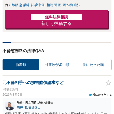
例）
離婚 慰謝料
誹謗中傷
相続 遺産
著作物 違法
無料法律相談
新しく投稿する
不倫慰謝料の法律Q&A
新着順
回答数が多い順
役にたった順
元不倫相手への損害賠償請求など
#不倫慰謝料
2026年8月6日
役にたった
1
離婚・男女問題に強い弁護士
白井 弘昭
弁護士
貞操権侵害（不法行為）で慰謝料請求できる可能性があるように思わ