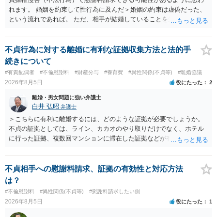
れます。 婚姻を約束して性行為に及んだ＞婚姻の約束は虚偽だった、
という流れであれば。 ただ、相手が結婚していることを知って行為に
及んでいるのであれば、婚姻できないことについて相談者さんの帰責
性も認められそうですので、あまり慰謝料は高額にならないように思
われます。 一度、最寄りの弁護士に相談してみてください。
不貞行為に対する離婚に有利な証拠収集方法と法的手
続きについて
#有責配偶者
#不倫慰謝料
#財産分与
#養育費
#異性関係(不貞等)
#離婚協議
2026年8月5日
役にたった
2
離婚・男女問題に強い弁護士
白井 弘昭
弁護士
＞こちらに有利に離婚するには、どのような証拠が必要でしょうか。
不貞の証拠としては、ライン、カカオのやり取りだけでなく、ホテル
に行った証拠、複数回マンションに滞在した証拠などが有効です。 不
貞の証拠があれば、離婚をさらに有利に進める（離婚したい時期に離
婚する、慰謝料をとるなど）ことができると思われます。 ただし、不
貞発覚後、長期間同居を続けると、不貞を許したとの評価につながる
不貞相手への慰謝料請求、証拠の有効性と対応方法
場合がありますので、ご注意ください。 以上、ご参考まで。
は？
#不倫慰謝料
#異性関係(不貞等)
#慰謝料請求したい側
2026年8月5日
役にたった
1