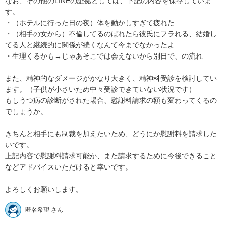
なお、その他のLINEの証拠としては、下記の内容を保存していま
す。

・（ホテルに行った日の夜）体を動かしすぎて疲れた

・（相手の女から）不倫してるのばれたら彼氏にフラれる、結婚し
てる人と継続的に関係が続くなんて今までなかったよ

・生理くるかも→じゃあそこでは会えないから別日で、の流れ

また、精神的なダメージがかなり大きく、精神科受診を検討してい
ます。（子供が小さいため中々受診できていない状況です）

もしうつ病の診断がされた場合、慰謝料請求の額も変わってくるの
でしょうか。

きちんと相手にも制裁を加えたいため、どうにか慰謝料を請求した
いです。

上記内容で慰謝料請求可能か、また請求するために今後できること
などアドバイスいただけると幸いです。

よろしくお願いします。
匿名希望 さん