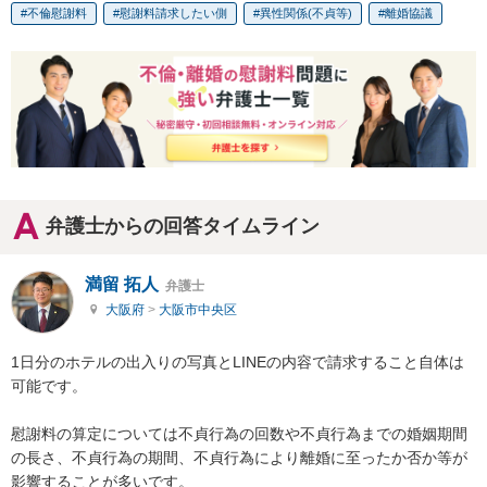
不倫慰謝料
慰謝料請求したい側
異性関係(不貞等)
離婚協議
弁護士からの回答タイムライン
満留 拓人
弁護士
大阪府
>
大阪市中央区
1日分のホテルの出入りの写真とLINEの内容で請求すること自体は
可能です。

慰謝料の算定については不貞行為の回数や不貞行為までの婚姻期間
の長さ、不貞行為の期間、不貞行為により離婚に至ったか否か等が
影響することが多いです。
