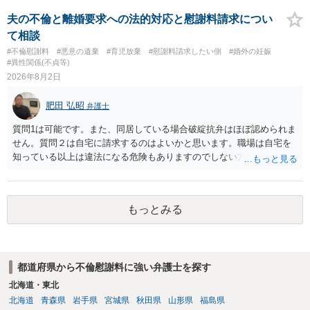
情によって対応が違いますので、法テラスへお尋ねいただいた方が確
す。 ④性交類似行為を認めているにもかかわらず支払を拒否するので
実です。
夫の不倫と離婚要求への法的対応と慰謝料請求につい
あれば，本人（行政書士でも同じだと思います。）への対応ではあま
て相談
り変わらないように思います。減額で折り合えるなら本人様の交渉で
#不倫慰謝料
#悪意の遺棄
#育児放棄
#慰謝料請求したい側
#婚外の妊娠
もよいように思いますが，ゼロかどうかの観点であれば，訴訟に進む
#異性関係(不貞等)
しかなくなるようにも思います。そうしますと，お近くの弁護士に相
2026年8月2日
談して進めることを検討した方がよいようにも思います。
肥田 弘昭
弁護士
質問1は可能です。また、同居している場合破綻抗弁はほぼ認められま
せん。質問２は自宅に請求するのはよいかと思います。職場は自宅を
知っている以上は違法になる危険もありますのでしない方が良いで
す。質問３は可能かと思います。質問４は悪意の遺棄などに該当する
かと思います。有責配偶者ですので相手方からの離婚は拒否しても仮
に訴訟されても法的に成立しません。質問５は認知すると養育費支払
もっとみる
い、相続権が発生します。合意があれば法的に可能ですが法律で強制
することはできません。質問６は可能です。質問７は不貞行為の写真
データ（ハメ撮り）、第三者撮影の腕組み写真、夫の自白録音まであ
るのであれば十分かと思います。ご参考にしてください。
都道府県から不倫慰謝料に強い弁護士を探す
北海道・東北
北海道
青森県
岩手県
宮城県
秋田県
山形県
福島県