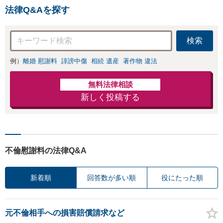
続放棄・遺留分なども、基
法律Q&Aを探す
本からわかりやすくご説明
します【人形町駅2分】
検索
例）
離婚 慰謝料
誹謗中傷
相続 遺産
著作物 違法
無料法律相談
新しく投稿する
不倫慰謝料の法律Q&A
新着順
回答数が多い順
役にたった順
元不倫相手への損害賠償請求など