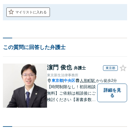
マイリストに入れる
この質問に回答した弁護士
濵門 俊也
弁護士
東京都
東京新生法律事務所
東京都
中央区
人形町駅
から徒歩2分
|
【時間制限なし！初回相談
詳細を見
無料】ご依頼は相談後にご
る
検討ください【著書多数】
【離婚の解決実績300件以
上】心のケアもしながら全
力でサポートします【相続
問題】複雑な遺産分割・相