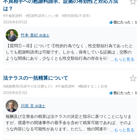
貞発覚後、長期間同居を続けると、不貞を許したとの評価につながる
不貞相手への慰謝料請求、証拠の有効性と対応方法
場合がありますので、ご注意ください。 以上、ご参考まで。
は？
#不倫慰謝料
#慰謝料請求したい側
#異性関係(不貞等)
2026年8月5日
役にたった
1
竹本 真紀
弁護士
【質問①～④】について ①性的行為でなく，性交類似行為であったと
しても慰謝料請求は可能です。しかも，保有している証拠は，交際の
ような関係にあり，少なくとも性交類似行為の存在を確実に証明でき
るものです（裏を返せば，証拠で認められる範囲でしか認めていない
ことを窺わせるものです。）。ですから，慰謝料請求を進めることで
よいと思います。 ただ．慰謝料額については，婚姻破綻に至っていな
法テラスの一括精算について
いとして，この点を考慮されることになるかもしれません。 ②夫との
#婚姻費用(別居中の生活費など)
#不倫慰謝料
#離婚すること自体
今後のことを考えて書いてもらうか否かを検討するのがよいと思いま
2026年8月3日
役にたった
1
す。今ある証拠以上のことを証明（証明力を強めることも含む）でき
るのであれば，前向きに検討を進めるという考え方でもよいでしょ
川添 圭
弁護士
う。慰謝料請求としては証拠として使えることが前提であり，その価
値と夫との関係との均衡のように思います。 ③行政書士に委任をして
報酬及び立替金の精算は法テラスの決定と指示に基づくことになりま
いるのであれば，どのような内容の委任なのか不明ですが，その行政
すが、償還中の関連事件の着手金を含めて精算可能であれば、そのよ
書士との協議になると思います。請求するか，訴訟にするか，その点
うな内容になる可能性があります。ただし、他の関連事件でも相手方
の見極めや，相手方は性交類似行為は認めているのか，それさえも否
から金銭を取得できる場合には個別に考える場合もあります。個別事
定しているのかによって，考え方・進め方は変わってくると思いま