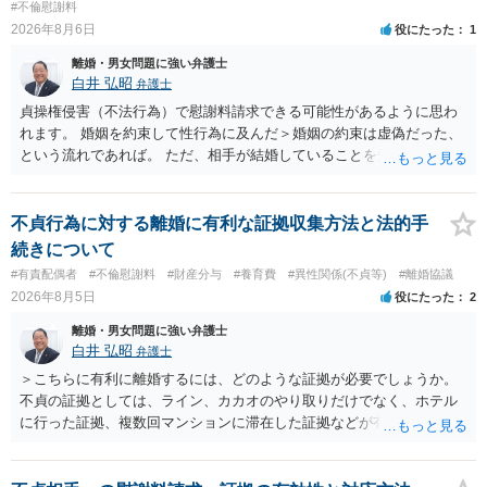
#不倫慰謝料
2026年8月6日
役にたった
1
離婚・男女問題に強い弁護士
白井 弘昭
弁護士
貞操権侵害（不法行為）で慰謝料請求できる可能性があるように思わ
れます。 婚姻を約束して性行為に及んだ＞婚姻の約束は虚偽だった、
という流れであれば。 ただ、相手が結婚していることを知って行為に
及んでいるのであれば、婚姻できないことについて相談者さんの帰責
性も認められそうですので、あまり慰謝料は高額にならないように思
われます。 一度、最寄りの弁護士に相談してみてください。
不貞行為に対する離婚に有利な証拠収集方法と法的手
続きについて
#有責配偶者
#不倫慰謝料
#財産分与
#養育費
#異性関係(不貞等)
#離婚協議
2026年8月5日
役にたった
2
離婚・男女問題に強い弁護士
白井 弘昭
弁護士
＞こちらに有利に離婚するには、どのような証拠が必要でしょうか。
不貞の証拠としては、ライン、カカオのやり取りだけでなく、ホテル
に行った証拠、複数回マンションに滞在した証拠などが有効です。 不
貞の証拠があれば、離婚をさらに有利に進める（離婚したい時期に離
婚する、慰謝料をとるなど）ことができると思われます。 ただし、不