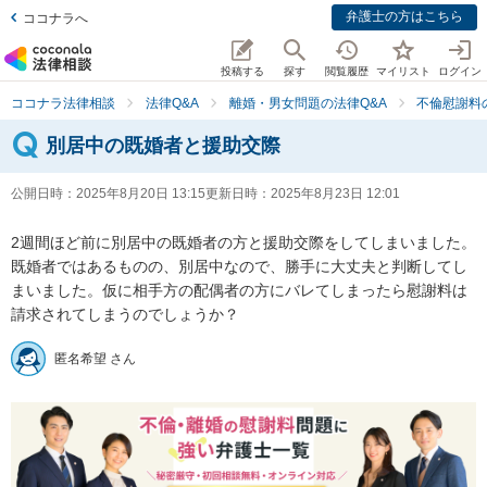
弁護士の方はこちら
ココナラへ
投稿する
探す
閲覧履歴
マイリスト
ログイン
ココナラ法律相談
法律Q&A
離婚・男女問題の法律Q&A
不倫慰謝料
別居中の既婚者と援助交際
公開日時：
2025年8月20日 13:15
更新日時：
2025年8月23日 12:01
2週間ほど前に別居中の既婚者の方と援助交際をしてしまいました。
既婚者ではあるものの、別居中なので、勝手に大丈夫と判断してし
まいました。仮に相手方の配偶者の方にバレてしまったら慰謝料は
請求されてしまうのでしょうか？
匿名希望 さん