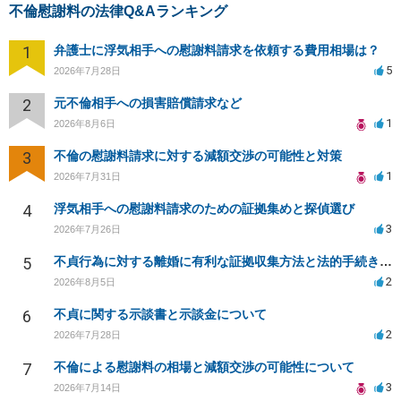
不倫慰謝料の法律Q&Aランキング
1
弁護士に浮気相手への慰謝料請求を依頼する費用相場は？
5
2026年7月28日
2
元不倫相手への損害賠償請求など
1
2026年8月6日
3
不倫の慰謝料請求に対する減額交渉の可能性と対策
1
2026年7月31日
4
浮気相手への慰謝料請求のための証拠集めと探偵選び
3
2026年7月26日
5
不貞行為に対する離婚に有利な証拠収集方法と法的手続きについて
2
2026年8月5日
6
不貞に関する示談書と示談金について
2
2026年7月28日
7
不倫による慰謝料の相場と減額交渉の可能性について
3
2026年7月14日