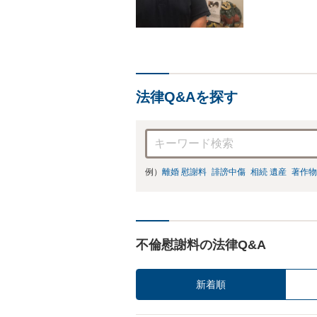
法律Q&Aを探す
例）
離婚 慰謝料
誹謗中傷
相続 遺産
著作物
不倫慰謝料の法律Q&A
新着順