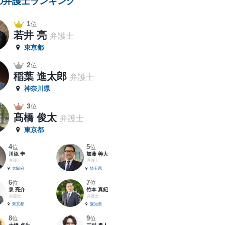
の弁護士ランキング
1
位
若井 亮
弁護士
東京都
2
位
稲葉 進太郎
弁護士
神奈川県
3
位
髙橋 俊太
弁護士
東京都
4
5
位
位
川添 圭
加藤 善大
弁護士
弁護士
大阪府
埼玉県
6
7
位
位
泉 亮介
竹本 真紀
弁護士
弁護士
東京都
愛知県
8
9
位
位