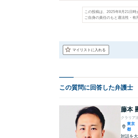
この投稿は、2025年8月21日
ご自身の責任のもと適法性・有
マイリストに入れる
この質問に回答した弁護士
藤本 
クラリア
東京
都
対話を大