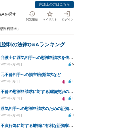
弁護士の方はこちら
&Aを探す
閲覧履歴
マイリスト
ログイン
て慰謝料請求」
慰謝料の法律Q&Aランキング
弁護士に浮気相手への慰謝料請求を依頼する費用相場は？
5
2026年7月28日
元不倫相手への損害賠償請求など
1
2026年8月6日
不倫の慰謝料請求に対する減額交渉の可能性と対策
1
2026年7月31日
浮気相手への慰謝料請求のための証拠集めと探偵選び
3
2026年7月26日
不貞行為に対する離婚に有利な証拠収集方法と法的手続きについて