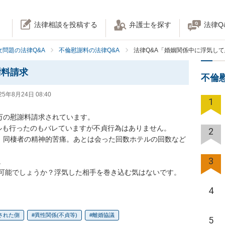
法律相談を投稿する
弁護士を探す
法律Q
女問題の法律Q&A
不倫慰謝料の法律Q&A
法律Q&A「婚姻関係中に浮気し
謝料請求
不倫
25年8月24日 08:40
1
万の慰謝料請求されています。

ルも行ったのもバレていますが不貞行為はありません。

2
嘘、同棲者の精神的苦痛。あとは会った回数ホテルの回数など
3


可能でしょうか？浮気した相手を巻き込む気はないです。
4
された側
異性関係(不貞等)
離婚協議
5