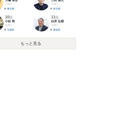
大橋 卓生
三村 勇人
弁護士
弁護士
東京都
東京都
10
11
位
位
小杉 和
白井 弘昭
弁護士
弁護士
京都府
愛知県
もっと見る