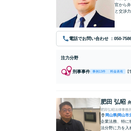
官から弁
と交渉力
事件まで
電話でお問い合わせ
注力分野
刑事事件
【
事例13件
料金表有
【
身
強
の
肥田 弘昭
肥田弘昭法律事務
岡山県
岡山市
|
企業法務、特に
法分野に力を入