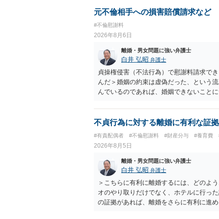
元不倫相手への損害賠償請求など
#不倫慰謝料
2026年8月6日
離婚・男女問題に強い弁護士
白井 弘昭
弁護士
貞操権侵害（不法行為）で慰謝料請求でき
んだ＞婚姻の約束は虚偽だった、という流
んでいるのであれば、婚姻できないことに
謝料は高額にならないように思われます。
不貞行為に対する離婚に有利な証拠
#有責配偶者
#不倫慰謝料
#財産分与
#養育費
2026年8月5日
離婚・男女問題に強い弁護士
白井 弘昭
弁護士
＞こちらに有利に離婚するには、どのよう
オのやり取りだけでなく、ホテルに行った
の証拠があれば、離婚をさらに有利に進め
きると思われます。 ただし、不貞発覚後