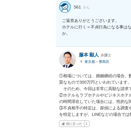
S61
さん
ご返答ありがとうございます。

ホテルに行く＝不貞行為になる事は
か。
藤本 顯人
弁護士
東京都
>
豊島区
①相場については、婚姻継続の場合、数十
質なもので300万円といわれています。
　そのため、今回は非常に高額な請求で
②ホテルもラブホテルやビジネスホテ
の時間滞在していた場合には、性的な関
③不貞相手の特定は、探偵による調査
を特定しますが、LINEなどの場合で
役に立った
1