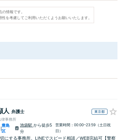
時点の情報です。
用性を考慮してご利用いただくようお願いいたします。
顯人
弁護士
東京都
法律事務所
池袋駅
から徒歩5
営業時間：00:00~23:59（土日祝
豊島
|
区
日）
分
切にする事務所。LINEでスピード相談／WEB完結可【警察