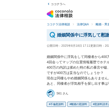
ココナラへ
ココナラ法律相談
法律Q&A
離婚・男
婚姻関係中に浮気して慰
公開日時：
2025年8月18日 17:11
更新日時：
20
婚姻関係中に浮気をして同棲者から400
4回会ってマップの位置情報履歴でホテ
400万の内訳は揉めた時の私の暴言や
ですが400万は妥当なのでしょうか？

現在は同棲もやめ婚姻関係もありません。
あと、同棲者が浮気相手を探し出す事は
S61 さん
不倫慰謝料
離婚の慰謝料
慰謝料請求