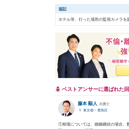
追記
ホテル等、行った場所の監視カメラを
ベストアンサーに選ばれた
藤本 顯人
弁護士
東京都
>
豊島区
①相場については、婚姻継続の場合、数十