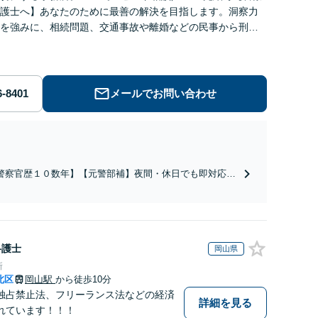
護士へ】あなたのために最善の解決を目指します。洞察力
を強みに、相続問題、交通事故や離婚などの民事から刑事
幅広く支援【完全個室】
メールでお問い合わせ
警察官歴１０数年】【元警部補】夜間・休日でも即対応！
即日接見】呼び出し直後や逮捕直後の対応により不起訴・
柄釈放実績多数！捜査経験を活かした先回りのサポートが
み。高い交渉力で示談成立へ尽力。少年事件／告訴・告発
経験多数有り
弁護士
岡山県
所
北区
岡山駅
から徒歩10分
独占禁止法、フリーランス法などの経済
詳細を見る
れています！！！