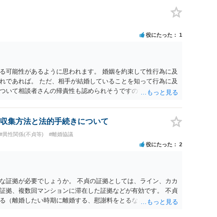
役にたった
1
る可能性があるように思われます。 婚姻を約束して性行為に及
れであれば。 ただ、相手が結婚していることを知って行為に及
ついて相談者さんの帰責性も認められそうですので、あまり慰
 一度、最寄りの弁護士に相談してみてください。
収集方法と法的手続きについて
#異性関係(不貞等)
#離婚協議
役にたった
2
な証拠が必要でしょうか。 不貞の証拠としては、ライン、カカ
証拠、複数回マンションに滞在した証拠などが有効です。 不貞
る（離婚したい時期に離婚する、慰謝料をとるなど）ことがで
、長期間同居を続けると、不貞を許したとの評価につながる場合