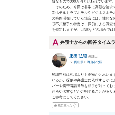
質なもので300万円といわれています。
　そのため、今回は非常に高額な請求で
②ホテルもラブホテルやビジネスホテ
の時間滞在していた場合には、性的な関
③不貞相手の特定は、探偵による調査
を特定しますが、LINEなどの場合で
弁護士からの回答タイム
肥田 弘昭
弁護士
岡山県
>
岡山市北区
慰謝料額は相場よりも高額かと思いま
いるか、探偵や弁護士に依頼するかに
バーや携帯電話番号を相手が知ってお
住所や名前などが判明することがありま
ご参考にしてください。
役に立った
1