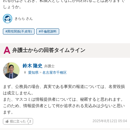
れるかはさておき、私個人としてなにか問われることはありますで
しょうか。
きらら さん
異性関係(不貞等)
不倫慰謝料
弁護士からの回答タイムライン
鈴木 隆史
弁護士
愛知県
>
名古屋市千種区
まず、公務員の場合、真実である事実の報道については、名誉毀損
は成立しません。

また、マスコミは情報提供者については、秘匿すると思われます。

このため、情報提供者として何か追求される見込みは少ないと思い
ます。
2025年8月12日 05:04
役に立った
2