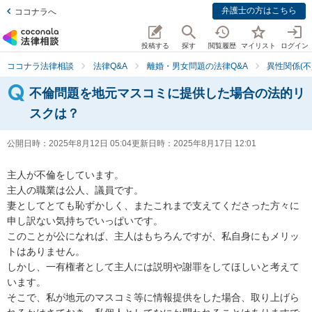
弁護士の方はこちら
ココナラへ
投稿する
探す
閲覧履歴
マイリスト
ログイン
ココナラ法律相談
法律Q&A
離婚・男女問題の法律Q&A
異性関係(不
不倫問題を地元マスコミに提供した場合の法的リ
スクは？
公開日時：
2025年8月12日 05:04
更新日時：
2025年8月17日 12:01
主人が不倫をしています。

主人の職業は公人、議員です。

妻としてとても恥ずかしく、またこれまで支えてくださった方々に
申し訳ない気持ちでいっぱいです。

このことが公になれば、主人はもちろんですが、私自身にもメリッ
トはありません。

しかし、一有権者として主人には説明や謝罪をしてほしいと考えて
います。

そこで、私が地元のマスコミ等に情報提供をした場合、取り上げら