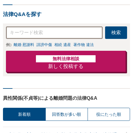
法律Q&Aを探す
検索
例）
離婚 慰謝料
誹謗中傷
相続 遺産
著作物 違法
無料法律相談
新しく投稿する
異性関係(不貞等)による離婚問題の法律Q&A
新着順
回答数が多い順
役にたった順