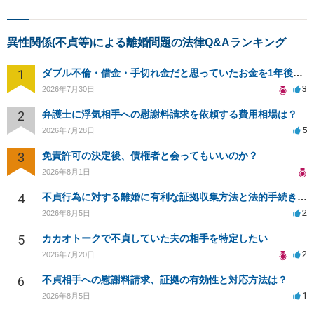
異性関係(不貞等)による離婚問題の法律Q&Aランキング
1
ダブル不倫・借金・手切れ金だと思っていたお金を1年後いまさら脅迫罪として通知書が来てまとめて請求
3
2026年7月30日
2
弁護士に浮気相手への慰謝料請求を依頼する費用相場は？
5
2026年7月28日
3
免責許可の決定後、債権者と会ってもいいのか？
2026年8月1日
4
不貞行為に対する離婚に有利な証拠収集方法と法的手続きについて
2
2026年8月5日
5
カカオトークで不貞していた夫の相手を特定したい
2
2026年7月20日
6
不貞相手への慰謝料請求、証拠の有効性と対応方法は？
1
2026年8月5日