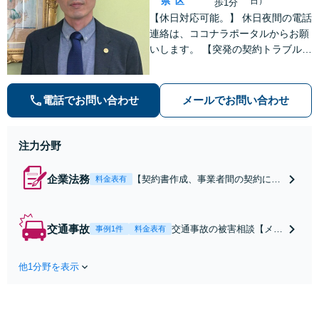
県
区
日）
歩1分
【休日対応可能。】 休日夜間の電話
連絡は、ココナラポータルからお願
いします。 【突発の契約トラブルへ
の対応可能】 【WEB面談可能】
「元官公庁職員／10年間クレームの
多い部署に在籍」トラブル等に対し
電話でお問い合わせ
メールでお問い合わせ
状況に応じて適切に問題解決を図り
ます。
注力分野
企業法務
【契約書作成、事業者間の契約に関
料金表有
連するトラブルの対応】 【カスタマ
ーハラスメント対策に強い／苦情・
クレーム対応】政令指定都市で10年
交通事故
交通事故の被害相談【メー
事例1件
料金表有
間クレームの多い部署に在籍した弁
ル無料・土日祝対応】完全
護士が、対応します。【出張相談・
成功報酬も可能。弁護士特
WEB面談対応】【休日・夜間相談
他1分野を表示
約利用なら物損事故も対応
可】
します。お忙しい方も費用
が心配な方も、まずはお問
い合わせください。