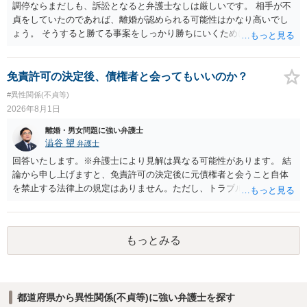
調停ならまだしも、訴訟となると弁護士なしは厳しいです。 相手が不
貞をしていたのであれば、離婚が認められる可能性はかなり高いでし
ょう。 そうすると勝てる事案をしっかり勝ちにいくためにも弁護士委
任を強くおすすめします。
免責許可の決定後、債権者と会ってもいいのか？
#異性関係(不貞等)
2026年8月1日
離婚・男女問題に強い弁護士
澁谷 望
弁護士
回答いたします。※弁護士により見解は異なる可能性があります。 結
論から申し上げますと、免責許可の決定後に元債権者と会うこと自体
を禁止する法律上の規定はありません。ただし、トラブル防止の観点
から慎重な対応が必要です。 今後の付き合い方で気をつけるべきポイ
ントは以下の通りです。 ・金銭のやり取りや返済の約束は絶対にしな
い（免責された借金を任意でも支払ってしまうとトラブルの元になり
もっとみる
ます） ・過去のDVや過剰請求の経緯を踏まえ、相手の感情に流されな
い ・予定通り毅然とした態度で距離を置く 法律上の制限はないもの
の、ご自身の生活と精神的な安定を守るためにも、お互いに距離を置
くというご判断は非常に賢明かと思います。
都道府県から異性関係(不貞等)に強い弁護士を探す