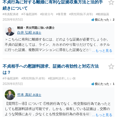
不貞行為に対する離婚に有利な証拠収集方法と法的手
続きについて
#有責配偶者
#不倫慰謝料
#財産分与
#養育費
#異性関係(不貞等)
#離婚協議
2026年8月5日
役にたった
2
離婚・男女問題に強い弁護士
白井 弘昭
弁護士
＞こちらに有利に離婚するには、どのような証拠が必要でしょうか。
不貞の証拠としては、ライン、カカオのやり取りだけでなく、ホテル
に行った証拠、複数回マンションに滞在した証拠などが有効です。 不
貞の証拠があれば、離婚をさらに有利に進める（離婚したい時期に離
婚する、慰謝料をとるなど）ことができると思われます。 ただし、不
貞発覚後、長期間同居を続けると、不貞を許したとの評価につながる
不貞相手への慰謝料請求、証拠の有効性と対応方法
場合がありますので、ご注意ください。 以上、ご参考まで。
は？
#不倫慰謝料
#異性関係(不貞等)
#慰謝料請求したい側
2026年8月5日
役にたった
1
竹本 真紀
弁護士
【質問①～④】について ①性的行為でなく，性交類似行為であったと
しても慰謝料請求は可能です。しかも，保有している証拠は，交際の
ような関係にあり，少なくとも性交類似行為の存在を確実に証明でき