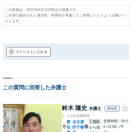
この投稿は、2025年8月12日時点の情報です。
ご自身の責任のもと適法性・有用性を考慮してご利用いただくようお願いい
たします。
マイリストに入れる
この質問に回答した弁護士
鈴木 隆史
弁護士
愛知県
よつば法律事務所
千種駅
営業時間：09:0
愛
名古屋
0~21:00（平
知
市千種
から徒
|