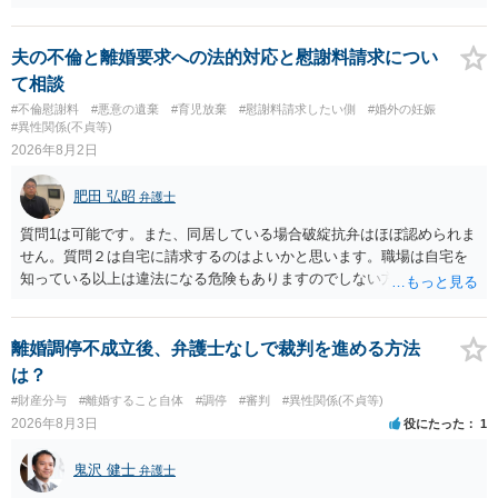
るものです（裏を返せば，証拠で認められる範囲でしか認めていない
ことを窺わせるものです。）。ですから，慰謝料請求を進めることで
よいと思います。 ただ．慰謝料額については，婚姻破綻に至っていな
夫の不倫と離婚要求への法的対応と慰謝料請求につい
いとして，この点を考慮されることになるかもしれません。 ②夫との
て相談
今後のことを考えて書いてもらうか否かを検討するのがよいと思いま
#不倫慰謝料
#悪意の遺棄
#育児放棄
#慰謝料請求したい側
#婚外の妊娠
す。今ある証拠以上のことを証明（証明力を強めることも含む）でき
#異性関係(不貞等)
るのであれば，前向きに検討を進めるという考え方でもよいでしょ
2026年8月2日
う。慰謝料請求としては証拠として使えることが前提であり，その価
値と夫との関係との均衡のように思います。 ③行政書士に委任をして
肥田 弘昭
弁護士
いるのであれば，どのような内容の委任なのか不明ですが，その行政
書士との協議になると思います。請求するか，訴訟にするか，その点
質問1は可能です。また、同居している場合破綻抗弁はほぼ認められま
の見極めや，相手方は性交類似行為は認めているのか，それさえも否
せん。質問２は自宅に請求するのはよいかと思います。職場は自宅を
定しているのかによって，考え方・進め方は変わってくると思いま
知っている以上は違法になる危険もありますのでしない方が良いで
す。 ④性交類似行為を認めているにもかかわらず支払を拒否するので
す。質問３は可能かと思います。質問４は悪意の遺棄などに該当する
あれば，本人（行政書士でも同じだと思います。）への対応ではあま
かと思います。有責配偶者ですので相手方からの離婚は拒否しても仮
り変わらないように思います。減額で折り合えるなら本人様の交渉で
に訴訟されても法的に成立しません。質問５は認知すると養育費支払
離婚調停不成立後、弁護士なしで裁判を進める方法
もよいように思いますが，ゼロかどうかの観点であれば，訴訟に進む
い、相続権が発生します。合意があれば法的に可能ですが法律で強制
は？
しかなくなるようにも思います。そうしますと，お近くの弁護士に相
することはできません。質問６は可能です。質問７は不貞行為の写真
#財産分与
#離婚すること自体
#調停
#審判
#異性関係(不貞等)
談して進めることを検討した方がよいようにも思います。
データ（ハメ撮り）、第三者撮影の腕組み写真、夫の自白録音まであ
2026年8月3日
役にたった
1
るのであれば十分かと思います。ご参考にしてください。
鬼沢 健士
弁護士