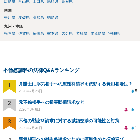
広島県
岡山県
山口県
鳥取県
島根県
四国
香川県
愛媛県
高知県
徳島県
九州・沖縄
福岡県
佐賀県
長崎県
熊本県
大分県
宮崎県
鹿児島県
沖縄県
不倫慰謝料の法律Q&Aランキング
1
弁護士に浮気相手への慰謝料請求を依頼する費用相場は？
5
2026年7月28日
2
元不倫相手への損害賠償請求など
1
2026年8月6日
3
不倫の慰謝料請求に対する減額交渉の可能性と対策
1
2026年7月31日
4
浮気相手への慰謝料請求のための証拠集めと探偵選び