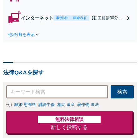
可】【初回相談30
分無料】「相手方
から書面を提示さ
インターネット
【初回相談30分無
事例3件
料金表有
れたら、サインす
料】状況に応じて
る前にご相談を」
手段を使い分け、
経験豊富な弁護士
他3分野を表示
適切な方法で投稿
が全力で交渉にあ
の削除・発信者情
たります！相手方
報開示請求をおこ
と直接話す精神的
ないます「企業や
負担を軽減「弁護
お店の風評被害対
士の交渉で慰謝料
策／売り上げ低下
金額アップ／減額
法律Q&Aを探す
防止のために尽
交渉も対応可」
力」加害者側の対
【完全個室対応】
応可：開示請求の
検索
意見照会が来たと
きの対処法、被害
例）
離婚 慰謝料
誹謗中傷
相続 遺産
著作物 違法
者との示談交渉
無料法律相談
新しく投稿する