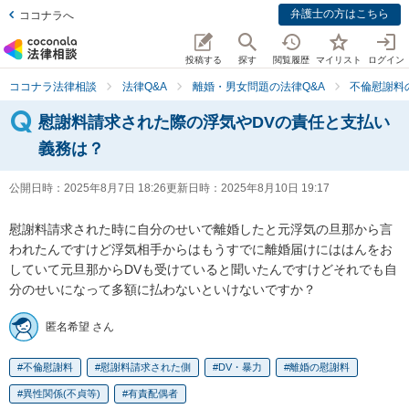
弁護士の方はこちら
ココナラへ
投稿する
探す
閲覧履歴
マイリスト
ログイン
ココナラ法律相談
法律Q&A
離婚・男女問題の法律Q&A
不倫慰謝料
慰謝料請求された際の浮気やDVの責任と支払い
義務は？
公開日時：
2025年8月7日 18:26
更新日時：
2025年8月10日 19:17
慰謝料請求された時に自分のせいで離婚したと元浮気の旦那から言
われたんですけど浮気相手からはもうすでに離婚届けにははんをお
していて元旦那からDVも受けていると聞いたんですけどそれでも自
分のせいになって多額に払わないといけないですか？
匿名希望 さん
不倫慰謝料
慰謝料請求された側
DV・暴力
離婚の慰謝料
異性関係(不貞等)
有責配偶者