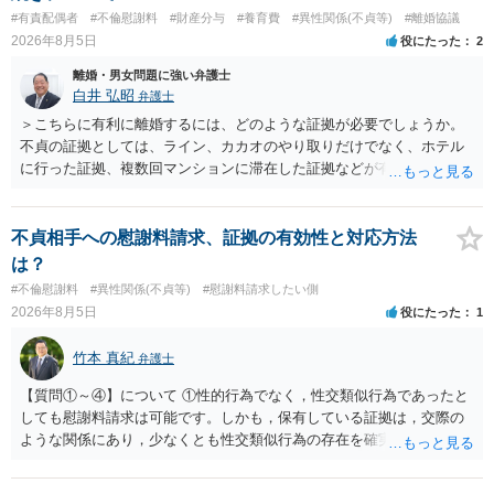
#有責配偶者
#不倫慰謝料
#財産分与
#養育費
#異性関係(不貞等)
#離婚協議
2026年8月5日
役にたった
2
離婚・男女問題に強い弁護士
白井 弘昭
弁護士
＞こちらに有利に離婚するには、どのような証拠が必要でしょうか。
不貞の証拠としては、ライン、カカオのやり取りだけでなく、ホテル
に行った証拠、複数回マンションに滞在した証拠などが有効です。 不
貞の証拠があれば、離婚をさらに有利に進める（離婚したい時期に離
婚する、慰謝料をとるなど）ことができると思われます。 ただし、不
貞発覚後、長期間同居を続けると、不貞を許したとの評価につながる
不貞相手への慰謝料請求、証拠の有効性と対応方法
場合がありますので、ご注意ください。 以上、ご参考まで。
は？
#不倫慰謝料
#異性関係(不貞等)
#慰謝料請求したい側
2026年8月5日
役にたった
1
竹本 真紀
弁護士
【質問①～④】について ①性的行為でなく，性交類似行為であったと
しても慰謝料請求は可能です。しかも，保有している証拠は，交際の
ような関係にあり，少なくとも性交類似行為の存在を確実に証明でき
るものです（裏を返せば，証拠で認められる範囲でしか認めていない
ことを窺わせるものです。）。ですから，慰謝料請求を進めることで