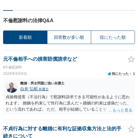
不倫慰謝料の法律Q&A
新着順
回答数が多い順
役にたった順
元不倫相手への損害賠償請求など
#不倫慰謝料
2026年8月6日
役にたった
1
離婚・男女問題に強い弁護士
白井 弘昭
弁護士
貞操権侵害（不法行為）で慰謝料請求できる可能性があるように思わ
れます。 婚姻を約束して性行為に及んだ＞婚姻の約束は虚偽だった、
という流れであれば。 ただ、相手が結婚していることを知って行為に
及んでいるのであれば、婚姻できないことについて相談者さんの帰責
性も認められそうですので、あまり慰謝料は高額にならないように思
われます。 一度、最寄りの弁護士に相談してみてください。
不貞行為に対する離婚に有利な証拠収集方法と法的手
続きについて