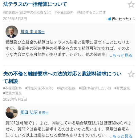
よいと思います。 ただ．慰謝料額については，婚姻破綻に至っていな
法テラスの一括精算について
いとして，この点を考慮されることになるかもしれません。 ②夫との
#婚姻費用(別居中の生活費など)
#不倫慰謝料
#離婚すること自体
今後のことを考えて書いてもらうか否かを検討するのがよいと思いま
2026年8月3日
役にたった
1
す。今ある証拠以上のことを証明（証明力を強めることも含む）でき
るのであれば，前向きに検討を進めるという考え方でもよいでしょ
川添 圭
弁護士
う。慰謝料請求としては証拠として使えることが前提であり，その価
値と夫との関係との均衡のように思います。 ③行政書士に委任をして
報酬及び立替金の精算は法テラスの決定と指示に基づくことになりま
いるのであれば，どのような内容の委任なのか不明ですが，その行政
すが、償還中の関連事件の着手金を含めて精算可能であれば、そのよ
書士との協議になると思います。請求するか，訴訟にするか，その点
うな内容になる可能性があります。ただし、他の関連事件でも相手方
の見極めや，相手方は性交類似行為は認めているのか，それさえも否
から金銭を取得できる場合には個別に考える場合もあります。個別事
定しているのかによって，考え方・進め方は変わってくると思いま
情によって対応が違いますので、法テラスへお尋ねいただいた方が確
す。 ④性交類似行為を認めているにもかかわらず支払を拒否するので
実です。
夫の不倫と離婚要求への法的対応と慰謝料請求につい
あれば，本人（行政書士でも同じだと思います。）への対応ではあま
て相談
り変わらないように思います。減額で折り合えるなら本人様の交渉で
#不倫慰謝料
#異性関係(不貞等)
#婚外の妊娠
#慰謝料請求したい側
#育児放棄
もよいように思いますが，ゼロかどうかの観点であれば，訴訟に進む
#悪意の遺棄
しかなくなるようにも思います。そうしますと，お近くの弁護士に相
2026年8月2日
談して進めることを検討した方がよいようにも思います。
肥田 弘昭
弁護士
質問1は可能です。また、同居している場合破綻抗弁はほぼ認められま
せん。質問２は自宅に請求するのはよいかと思います。職場は自宅を
知っている以上は違法になる危険もありますのでしない方が良いで