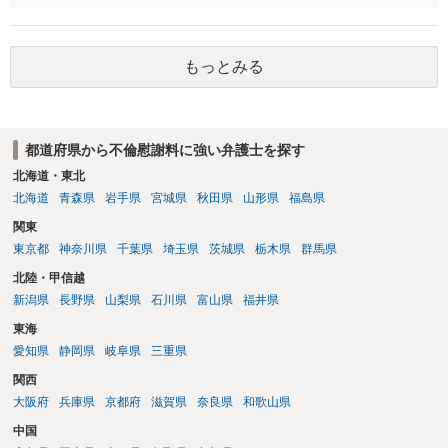
す。質問３は可能かと思います。質問４は悪意の遺棄などに該当する
かと思います。有責配偶者ですので相手方からの離婚は拒否しても仮
に訴訟されても法的に成立しません。質問５は認知すると養育費支払
もっとみる
い、相続権が発生します。合意があれば法的に可能ですが法律で強制
することはできません。質問６は可能です。質問７は不貞行為の写真
データ（ハメ撮り）、第三者撮影の腕組み写真、夫の自白録音まであ
るのであれば十分かと思います。ご参考にしてください。
都道府県から不倫慰謝料に強い弁護士を探す
北海道・東北
北海道
青森県
岩手県
宮城県
秋田県
山形県
福島県
関東
東京都
神奈川県
千葉県
埼玉県
茨城県
栃木県
群馬県
北陸・甲信越
新潟県
長野県
山梨県
石川県
富山県
福井県
東海
愛知県
静岡県
岐阜県
三重県
関西
大阪府
兵庫県
京都府
滋賀県
奈良県
和歌山県
中国