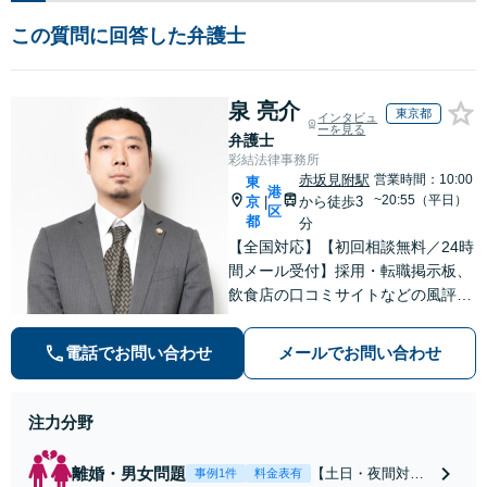
この質問に回答した弁護士
泉 亮介
東京都
インタビュ
ーを見る
弁護士
彩結法律事務所
赤坂見附駅
営業時間：10:00
東
港
~20:55（平日）
京
から徒歩3
|
区
都
分
【全国対応】【初回相談無料／24時
間メール受付】採用・転職掲示板、
飲食店の口コミサイトなどの風評被
害対策など実績あり！【刑事】犯罪
の種類を問わず相談可。可能な限り
電話でお問い合わせ
メールでお問い合わせ
早期対応で駆けつけサポート【労
働】不当解雇・残業代請求はおまか
せください
注力分野
離婚・男女問題
【土日・夜間対応
事例1件
料金表有