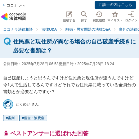
弁護士の方はこちら
ココナラへ
投稿する
探す
閲覧履歴
マイリスト
ログイン
ココナラ法律相談
法律Q&A
離婚・男女問題の法律Q&A
審判の法律Q
住民票と現住所が異なる場合の自己破産手続きに
必要な書類は？
公開日時：
2025年7月28日 06:58
更新日時：
2025年7月28日 18:24
自己破産しようと思うんですけど住民票と現住所が違うんですけど
今1人で生活してるんですけどそれでも住民票に載っている全員分の
書類とか必要なんですか？
とくめい さん
審判
借金・浪費癖
ベストアンサーに選ばれた回答