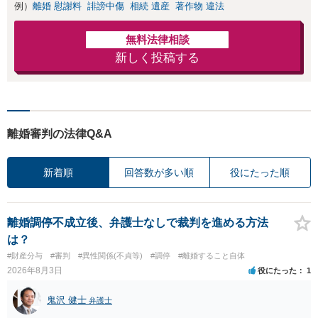
例）
離婚 慰謝料
誹謗中傷
相続 遺産
著作物 違法
無料法律相談
新しく投稿する
離婚審判の法律Q&A
新着順
回答数が多い順
役にたった順
離婚調停不成立後、弁護士なしで裁判を進める方法
は？
#財産分与
#審判
#異性関係(不貞等)
#調停
#離婚すること自体
2026年8月3日
役にたった
1
鬼沢 健士
弁護士