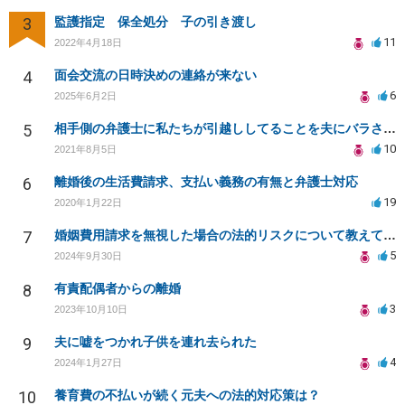
3
監護指定 保全処分 子の引き渡し
11
2022年4月18日
4
面会交流の日時決めの連絡が来ない
6
2025年6月2日
5
相手側の弁護士に私たちが引越ししてることを夫にバラされました。
10
2021年8月5日
6
離婚後の生活費請求、支払い義務の有無と弁護士対応
19
2020年1月22日
7
婚姻費用請求を無視した場合の法的リスクについて教えてください
5
2024年9月30日
8
有責配偶者からの離婚
3
2023年10月10日
9
夫に嘘をつかれ子供を連れ去られた
4
2024年1月27日
10
養育費の不払いが続く元夫への法的対応策は？