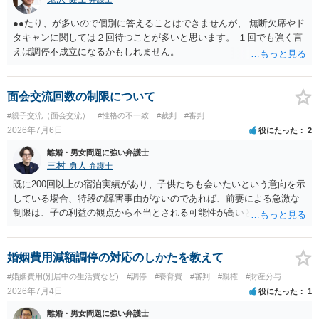
●●たり、が多いので個別に答えることはできませんが、 無断欠席やド
タキャンに関しては２回待つことが多いと思います。 １回でも強く言
えば調停不成立になるかもしれません。
面会交流回数の制限について
#親子交流（面会交流）
#性格の不一致
#裁判
#審判
2026年7月6日
役にたった
2
離婚・男女問題に強い弁護士
三村 勇人
弁護士
既に200回以上の宿泊実績があり、子供たちも会いたいという意向を示
している場合、特段の障害事由がないのであれば、前妻による急激な
制限は、子の利益の観点から不当とされる可能性が高いと考えられま
す。 審判においては、これまでの実績を踏まえ、子供の成長に応じた
面会交流となることが期待できるかと思われます。
婚姻費用減額調停の対応のしかたを教えて
#婚姻費用(別居中の生活費など)
#調停
#養育費
#審判
#親権
#財産分与
2026年7月4日
役にたった
1
離婚・男女問題に強い弁護士