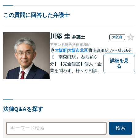
この質問に回答した弁護士
川添 圭
弁護士
大阪府
アテンド総合法律事務所
大阪府
大阪市北区
南森町駅
から徒歩6分
|
【「南森町駅」 徒歩約6
詳細を見
分】【完全個室】個人・企
る
業を問わず、様々な相談を
受け付けております。解決
へ向けて、適切なアドバイ
スをさせていただきます。
法律Q&Aを探す
検索