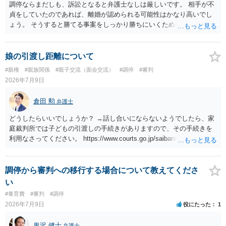
調停ならまだしも、訴訟となると弁護士なしは厳しいです。 相手が不
貞をしていたのであれば、離婚が認められる可能性はかなり高いでし
ょう。 そうすると勝てる事案をしっかり勝ちにいくためにも弁護士委
任を強くおすすめします。
娘の引渡し距離について
#親権
#親族関係
#親子交流（面会交流）
#調停
#審判
2026年7月9日
倉田 勲
弁護士
どうしたらいいでしょうか？ →話し合いにならないようでしたら、家
庭裁判所では子どもの引渡しの手続きがありますので、その手続きを
利用なさってください。 https://www.courts.go.jp/saiban/syurui/syurui
_kazi/kazi_07_09/index.html
調停から審判への移行する場合について教えてくださ
い
#養育費
#審判
#調停
2026年7月9日
役にたった
1
鬼沢 健士
弁護士