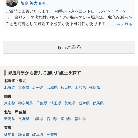
加藤 善大
弁護士
ご質問に回答いたします。 相手が収入をコントロールできるとして
も、 資料として客観性があるものが揃っている場合は、 収入が減った
ことを前提として対応する必要がある可能性があります。 その場合
は、審判になった場合にどの程度の減額になるかを想定した上で、 相
手の提案が、その想定と比較してご自身に都合がいいのか悪いのかを
考えて今後の方針を決めるといいです。 例えば、審判になれば相手の
もっとみる
提案よりさらに減額される可能性がありそうな場合は、むしろ調停で
まとめた方がご自身にとっても有利になり得ます。 それに対して、そ
もそも、相手の収入減について争いようがある場合は、 審判を見据え
ることも考えられます。 今後は相手の収入資料等を確認することが考
都道府県から審判に強い弁護士を探す
えられますが、 その前に、 可能であれば、ご依頼になるかは別にし
て、お近くの弁護士に直接相談されて、今後の対応についてアドバイ
北海道・東北
スを求めることをおすすめいたします。 （年間数百万円の減額という
北海道
青森県
岩手県
宮城県
秋田県
山形県
福島県
のは、かなり高額ですので、場合によっては弁護士にご依頼になるこ
関東
とを検討されてもいいと思います。） ご参考にしていただけますと幸
東京都
神奈川県
千葉県
埼玉県
茨城県
栃木県
群馬県
いです。
北陸・甲信越
新潟県
長野県
山梨県
石川県
富山県
福井県
東海
愛知県
静岡県
岐阜県
三重県