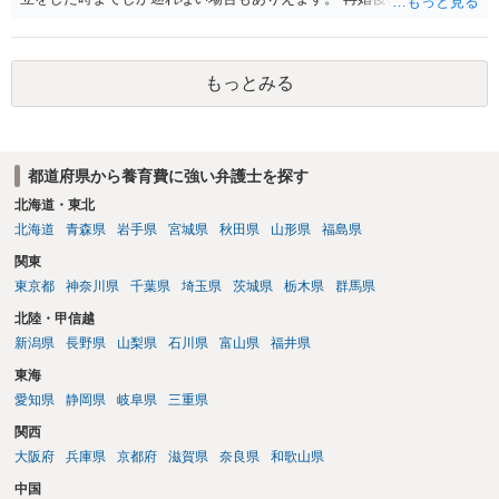
動がどのようなものであったのかも重要であるため、相手が再婚後の
養育費に関するやりとり等があればそちらについても確認する必要が
あるでしょう。 公開相談の場での回答よりも個別に弁護士にご相談さ
もっとみる
れることをお勧めいたします。
都道府県から養育費に強い弁護士を探す
北海道・東北
北海道
青森県
岩手県
宮城県
秋田県
山形県
福島県
関東
東京都
神奈川県
千葉県
埼玉県
茨城県
栃木県
群馬県
北陸・甲信越
新潟県
長野県
山梨県
石川県
富山県
福井県
東海
愛知県
静岡県
岐阜県
三重県
関西
大阪府
兵庫県
京都府
滋賀県
奈良県
和歌山県
中国