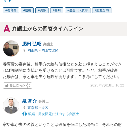
養育費
親権
調停
審判
借金・浪費癖
財産分与
弁護士からの回答タイムライン
肥田 弘昭
弁護士
岡山県
>
岡山市北区
養育費の審判後、相手方の給与債権などを差し押さえることができ
れば強制的に支払いを受けることは可能です。ただ、相手が破産し
た場合は、家と車を失う危険があります。ご参考にしてください。
2025年7月18日 16:22
役に立った
0
泉 亮介
弁護士
東京都
>
港区
離婚・男女問題に注力する弁護士
家や車が夫の名義ということは破産を仮にした場合に，それらの財