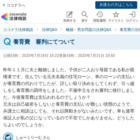
弁護士の方はこちら
ココナラへ
投稿する
探す
閲覧履歴
マイリスト
ログイン
ココナラ法律相談
法律Q&A
離婚・男女問題の法律Q&A
養育費の法
養育費 審判にてついて
公開日時：
2025年7月18日 16:22
更新日時：
2025年7月21日 19:40
昨年１１月に夫と離婚しました。子供が二人おり母親である私が親
権者です。住んでいる元夫名義の住宅ローン、車のローンの支払い
が養育費の代わりでしたが、詳しい取り決めをしてくれず、引っ越
しをし養育費の調停をしました。不服申立をされ審判に移行しまし
た。今後養育費は支払われるのでしょうか？

元夫は自己破産をしないと養育費の支払いが難しい状態のようで、
弁護士に相談はしても、それ以降動きがないみたいです。車も連帯
保証人が私の父になっているので不安でしかありません。どうした
らよいのでしょうか。
しゅーくりーむ さん