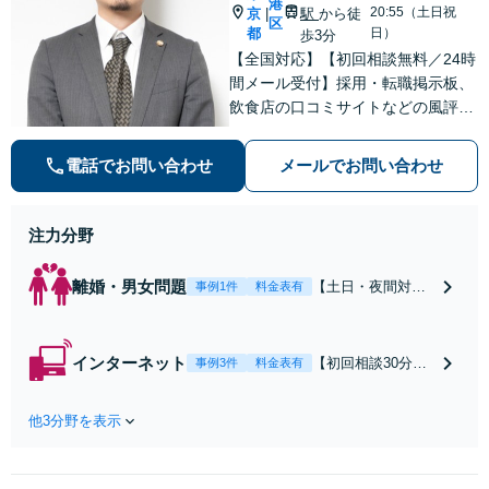
港
20:55（土日祝
京
駅
から徒
|
区
都
日）
歩3分
【全国対応】【初回相談無料／24時
間メール受付】採用・転職掲示板、
飲食店の口コミサイトなどの風評被
害対策など実績あり！【刑事】犯罪
の種類を問わず相談可。可能な限り
電話でお問い合わせ
メールでお問い合わせ
早期対応で駆けつけサポート【労
働】不当解雇・残業代請求はおまか
せください
注力分野
離婚・男女問題
【土日・夜間対応
事例1件
料金表有
可】【初回相談30
分無料】「相手方
から書面を提示さ
インターネット
【初回相談30分無
事例3件
料金表有
れたら、サインす
料】状況に応じて
る前にご相談を」
手段を使い分け、
経験豊富な弁護士
他3分野を表示
適切な方法で投稿
が全力で交渉にあ
の削除・発信者情
たります！相手方
報開示請求をおこ
と直接話す精神的