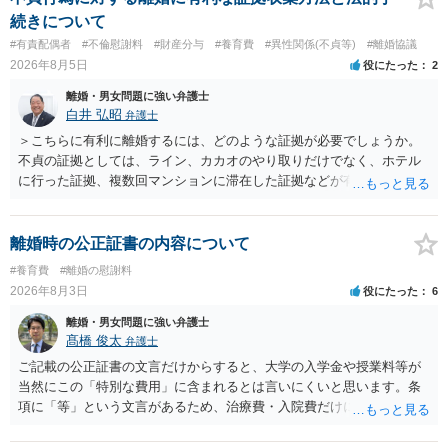
行く事になり、上記のような文言が無くても養育費の見直しは適宜出
続きについて
来るかと思うのですが違うのでしょうか？との点はそのとおりかと思
#有責配偶者
#不倫慰謝料
#財産分与
#養育費
#異性関係(不貞等)
#離婚協議
います。養育費は事情の変更があった場合に変更するので毎年見直す
2026年8月5日
役にたった
2
ことはあまりないです。ご参考にしてください。
離婚・男女問題に強い弁護士
白井 弘昭
弁護士
＞こちらに有利に離婚するには、どのような証拠が必要でしょうか。
不貞の証拠としては、ライン、カカオのやり取りだけでなく、ホテル
に行った証拠、複数回マンションに滞在した証拠などが有効です。 不
貞の証拠があれば、離婚をさらに有利に進める（離婚したい時期に離
婚する、慰謝料をとるなど）ことができると思われます。 ただし、不
貞発覚後、長期間同居を続けると、不貞を許したとの評価につながる
離婚時の公正証書の内容について
場合がありますので、ご注意ください。 以上、ご参考まで。
#養育費
#離婚の慰謝料
2026年8月3日
役にたった
6
離婚・男女問題に強い弁護士
髙橋 俊太
弁護士
ご記載の公正証書の文言だけからすると、大学の入学金や授業料等が
当然にこの「特別な費用」に含まれるとは言いにくいと思います。条
項に「等」という文言があるため、治療費・入院費だけに限定される
わけではありませんが、その前に「病気・事故に伴う費用」と明記さ
れていますので、通常は、病気や事故によって臨時に必要となった医