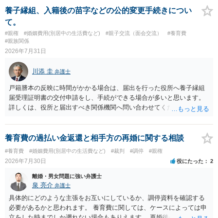
療費その他これに類する特別支出を念頭に置いた条項と読むのが自然
養子縁組、入籍後の苗字などの公的変更手続きについ
です。したがって、大学の入学金、授業料、受験費用などの教育費に
て。
ついてまで、「この条項があるから当然に半額を請求できる」とまで
#親権
#婚姻費用(別居中の生活費など)
#親子交流（面会交流）
#養育費
は言いにくいと思われます。なお、通常、大学進学費用をどこまで負
#親族関係
担すべきかについては、離婚時の合意内容のほか、子どもの年齢、大
2026年7月31日
学進学についての父母の認識、父母の学歴・収入・資産状況、進学先
や費用などを踏まえて個別に検討することになります。公正証書の他
川添 圭
弁護士
の条項において、養育費の終期についてどのように定められている
か、大学進学に関する定めの有無、「教育費」「進学費用」に関する
戸籍謄本の反映に時間がかかる場合は、届出を行った役所へ養子縁組
定めの有無等について確認する必要があると考えられます。
届受理証明書の交付申請をし、手続ができる場合が多いと思います。
詳しくは、役所と届出すべき関係機関へ問い合わせてください。
養育費の過払い金返還と相手方の再婚に関する相談
#養育費
#婚姻費用(別居中の生活費など)
#裁判
#調停
#親権
2026年7月30日
役にたった
2
離婚・男女問題に強い弁護士
泉 亮介
弁護士
具体的にどのような主張をお互いにしているか、調停資料を確認する
必要があるかと思われます。 養育費に関しては、ケースによっては申
立をした時までしか遡れない場合もありえます。 再婚後の相手方の行