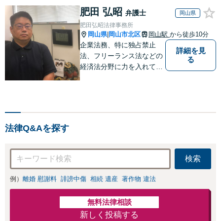
ないます「企業や
負担を軽減「弁護
肥田 弘昭
お店の風評被害対
弁護士
岡山県
士の交渉で慰謝料
策／売り上げ低下
肥田弘昭法律事務所
金額アップ／減額
防止のために尽
岡山県
岡山市北区
岡山駅
から徒歩10分
|
交渉も対応可」
力」加害者側の対
企業法務、特に独占禁止
【完全個室対応】
詳細を見
応可：開示請求の
法、フリーランス法などの
る
意見照会が来たと
経済法分野に力を入れてい
きの対処法、被害
ます！！！
者との示談交渉
法律Q&Aを探す
検索
例）
離婚 慰謝料
誹謗中傷
相続 遺産
著作物 違法
無料法律相談
新しく投稿する