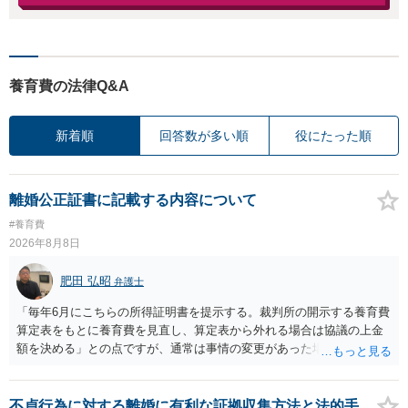
養育費の法律Q&A
新着順
回答数が多い順
役にたった順
離婚公正証書に記載する内容について
#養育費
2026年8月8日
肥田 弘昭
弁護士
「毎年6月にこちらの所得証明書を提示する。裁判所の開示する養育費
算定表をもとに養育費を見直し、算定表から外れる場合は協議の上金
額を決める」との点ですが、通常は事情の変更があった場合に変更し
ますので妥当とまでは言えないかと思います。「養育費は当初予測出
来なかった事情の変更により双方協議の上増減出来る」と「通知義務
に勤務先」が含まれているので、私に収入が入った事は相手に通知が
不貞行為に対する離婚に有利な証拠収集方法と法的手