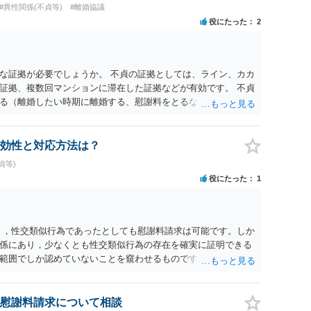
#異性関係(不貞等)
#離婚協議
役にたった
2
な証拠が必要でしょうか。 不貞の証拠としては、ライン、カカ
証拠、複数回マンションに滞在した証拠などが有効です。 不貞
る（離婚したい時期に離婚する、慰謝料をとるなど）ことがで
、長期間同居を続けると、不貞を許したとの評価につながる場合
、ご参考まで。
効性と対応方法は？
貞等)
役にたった
1
く，性交類似行為であったとしても慰謝料請求は可能です。しか
係にあり，少なくとも性交類似行為の存在を確実に証明できる
範囲でしか認めていないことを窺わせるものです。）。ですか
ます。 ただ．慰謝料額については，婚姻破綻に至っていないと
しれません。 ②夫との今後のことを考えて書いてもらうか否か
拠以上のことを証明（証明力を強めることも含む）できるので
慰謝料請求について相談