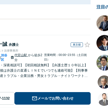
注目
一誠
弁護士
東京都
スト法律事務所
代官山駅
から徒歩2
営業時間：00:00~23:55（土日祝
渋谷
|
区
日）
分
・深夜相談可】【初回相談無料】【弁護士歴１０年以上】
後は弁護士の直通ＬＩＮＥでいつでも連絡可能】【刑事事
産トラブル・企業法務・男女トラブル・ナイトワークトラ
力】
メールでお問い合わせ