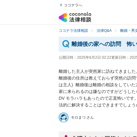
ココナラへ
ココナラ法律相談
法律Q&A
離婚・男
離婚後の家への訪問 怖
公開日時：
2025年6月2日 02:22
更新日時：
202
離婚した主人が突然家に訪ねてきました。
離婚後の住所は教えておらず突然の訪問
は主人)  離婚後は離婚の相談をしてい
家に来られるのは嫌なのですがどうした
DV モラハラもあったので正直怖いです。
法的に解決することはできますでしょう
モロまつ さん