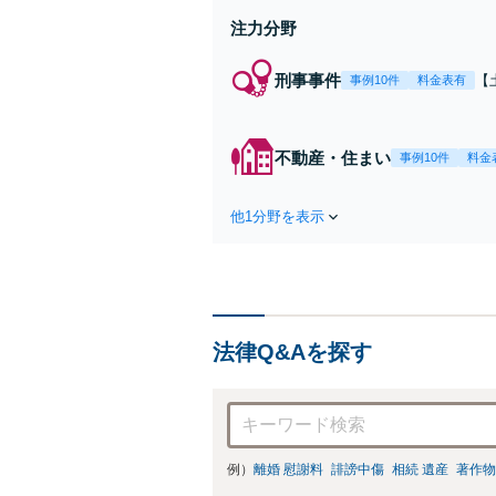
注力分野
刑事事件
【
事例10件
料金表有
示
首
た
不動産・住まい
事例10件
料金
他1分野を表示
法律Q&Aを探す
例）
離婚 慰謝料
誹謗中傷
相続 遺産
著作物