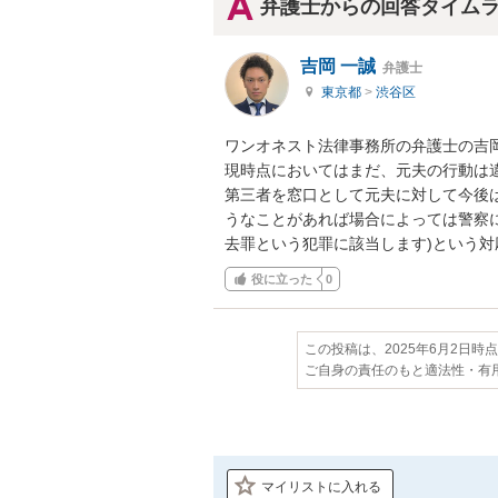
弁護士からの回答タイム
吉岡 一誠
弁護士
東京都
>
渋谷区
ワンオネスト法律事務所の弁護士の吉岡
現時点においてはまだ、元夫の行動は
第三者を窓口として元夫に対して今後
うなことがあれば場合によっては警察
去罪という犯罪に該当します)という
役に立った
0
この投稿は、2025年6月2日時
ご自身の責任のもと適法性・有
マイリストに入れる