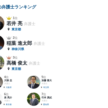
の弁護士ランキング
1
位
若井 亮
弁護士
東京都
2
位
稲葉 進太郎
弁護士
神奈川県
3
位
髙橋 俊太
弁護士
東京都
4
5
位
位
川添 圭
加藤 善大
弁護士
弁護士
大阪府
埼玉県
6
7
位
位
泉 亮介
竹本 真紀
弁護士
弁護士
東京都
愛知県