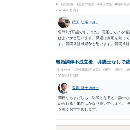
あれば，前向きに検討を進めるという考え
#不倫慰謝料
#悪意の遺棄
#育児放棄
#慰謝料
とが前提であり，その価値と夫との関係と
2026年8月2日
れば，どのような内容の委任なのか不明で
訴訟にするか，その点の見極めや，相手方
肥田 弘昭
弁護士
かによって，考え方・進め方は変わってく
払を拒否するのであれば，本人（行政書士
質問1は可能です。また、同居している場
に思います。減額で折り合えるなら本人様
はよいかと思います。職場は自宅を知って
ば，訴訟に進むしかなくなるようにも思い
す。質問３は可能かと思います。質問４は
検討した方がよいようにも思います。
相手方からの離婚は拒否しても仮に訴訟さ
い、相続権が発生します。合意があれば法
能です。質問７は不貞行為の写真データ（
離婚調停不成立後、弁護士なしで裁
のであれば十分かと思います。ご参考にし
#財産分与
#異性関係(不貞等)
#審判
#調停
#
2026年8月3日
鬼沢 健士
弁護士
調停ならまだしも、訴訟となると弁護士な
められる可能性はかなり高いでしょう。 
を強くおすすめします。