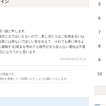
ライン
5
6
一誠と申します。

7
違法とまではいえないので、差し当たりはご自身あるいは
は家には来ないでほしい旨を伝えて、それでも家に来るよ
8
に通報する(退去を求めても相手が立ち去らない場合は不退
対応になろうかと思います。
2025年6月2日 02:22
9
10
点の情報です。
用性を考慮してご利用いただくようお願いいたします。