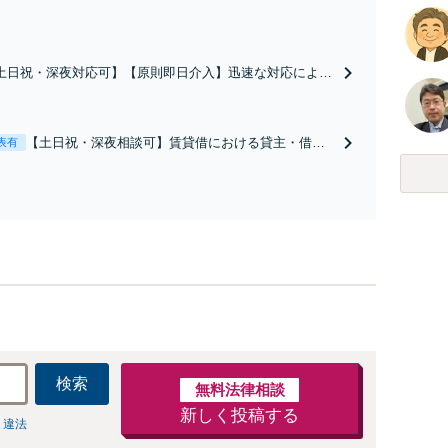
土日祝・深夜対応可】【原則即日介入】迅速な対応により
談成立・不起訴を目指します。逮捕勾留されている場合、
都圏近郊は原則即日接見可能です。職務質問時にお電話い
だければ現場臨場も可能です。【初回相談無料】
【土日祝・深夜相談可】賃貸借における貸主・借
表有
主、売買における売主・買主、その他仲介・管理等
いずれの立場でも対応可能【初回相談無料】
検索
無料法律相談
新しく投稿する
 違法