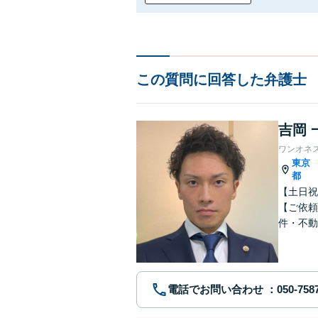
この質問に回答した弁護士
吉岡 
ワンオネ
東京
都
【土日祝
【ご依頼
件・不動
ブルに注
電話でお問い合わせ