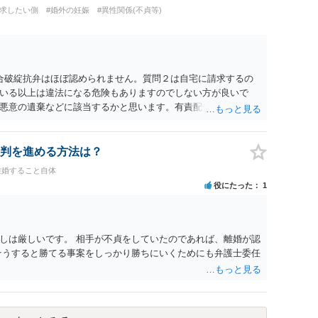
方でもよいでしょう。慰謝料請求としては証拠として使えるこ
請求したい側
#婚外の妊娠
#異性関係(不貞等)
の均衡のように思います。 ③行政書士に委任をしているのであ
すが，その行政書士との協議になると思います。請求するか，
は性交類似行為は認めているのか，それさえも否定しているの
ると思います。 ④性交類似行為を認めているにもかかわらず支
でも同じだと思います。）への対応ではあまり変わらないよう
合破綻抗弁はほぼ認められません。質問２は自宅に請求するの
の交渉でもよいように思いますが，ゼロかどうかの観点であれ
いる以上は違法になる危険もありますのでしない方が良いで
ます。そうしますと，お近くの弁護士に相談して進めることを
悪意の遺棄などに該当するかと思います。有責配偶者ですので
れても法的に成立しません。質問５は認知すると養育費支払
的に可能ですが法律で強制することはできません。質問６は可
ハメ撮り）、第三者撮影の腕組み写真、夫の自白録音まである
判を進める方法は？
てください。
離婚すること自体
役にたった
1
しは厳しいです。 相手が不貞をしていたのであれば、離婚が認
そうすると勝てる事案をしっかり勝ちにいくためにも弁護士委任