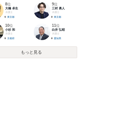
8
9
位
位
大橋 卓生
三村 勇人
弁護士
弁護士
東京都
東京都
10
11
位
位
小杉 和
白井 弘昭
弁護士
弁護士
京都府
愛知県
もっと見る