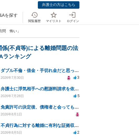
弁護士の方はこちら
&Aを探す
閲覧履歴
マイリスト
ログイン
訪問 怖い」
関係(不貞等)による離婚問題の法
&Aランキング
ダブル不倫・借金・手切れ金だと思っていたお金を1年後いまさら脅迫罪として通知書が来てまとめて請求
3
2026年7月30日
弁護士に浮気相手への慰謝料請求を依頼する費用相場は？
5
2026年7月28日
免責許可の決定後、債権者と会ってもいいのか？
2026年8月1日
不貞行為に対する離婚に有利な証拠収集方法と法的手続きについて
2
2026年8月5日