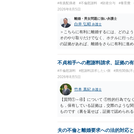
#有責配偶者
#不倫慰謝料
#財産分与
#養育費
2026年8月5日
離婚・男女問題に強い弁護士
白井 弘昭
弁護士
＞こちらに有利に離婚するには、どのよう
オのやり取りだけでなく、ホテルに行った
の証拠があれば、離婚をさらに有利に進め
きると思われます。 ただし、不貞発覚後
がありますので、ご注意ください。 以上
不貞相手への慰謝料請求、証拠の有
#不倫慰謝料
#慰謝料請求したい側
#異性関係(不
2026年8月5日
竹本 真紀
弁護士
【質問①～④】について ①性的行為でな
も，保有している証拠は，交際のような関
ものです（裏を返せば，証拠で認められる
ら，慰謝料請求を進めることでよいと思い
して，この点を考慮されることになるかも
を検討するのがよいと思います。今ある証
夫の不倫と離婚要求への法的対応と