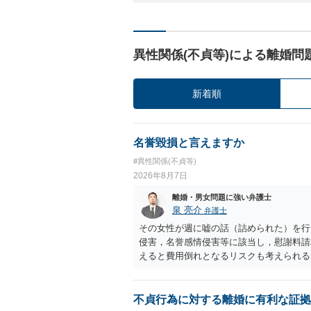
異性関係(不貞等)による離婚問
新着順
名誉毀損と言えますか
#異性関係(不貞等)
2026年8月7日
離婚・男女問題に強い弁護士
泉 亮介
弁護士
その女性が週に嘘の話（詰められた）を行
侵害，名誉感情侵害等に該当し，慰謝料請
えると費用倒れとなるリスクも考えられる
不貞行為に対する離婚に有利な証拠