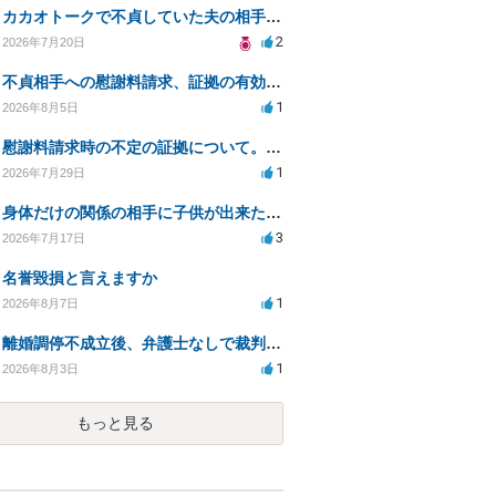
カカオトークで不貞していた夫の相手を特定したい
2
2026年7月20日
不貞相手への慰謝料請求、証拠の有効性と対応方法は？
1
2026年8月5日
慰謝料請求時の不定の証拠について。効力があるのか知りたい。
1
2026年7月29日
身体だけの関係の相手に子供が出来たと言われ認知、養育費を要求されているが自身の子供か分からない
3
2026年7月17日
名誉毀損と言えますか
1
2026年8月7日
離婚調停不成立後、弁護士なしで裁判を進める方法は？
1
2026年8月3日
もっと見る