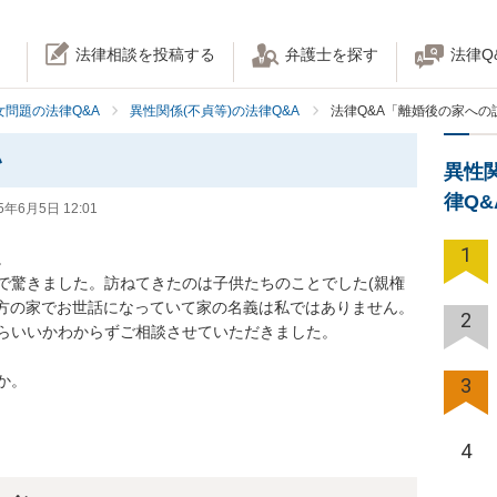
法律相談を投稿する
弁護士を探す
法律Q
女問題の法律Q&A
異性関係(不貞等)の法律Q&A
法律Q&A「離婚後の家への
い
異性
律Q
5年6月5日 12:01
1


で驚きました。訪ねてきたのは子供たちのことでした(親権
た方の家でお世話になっていて家の名義は私ではありません。

2
らいいかわからずご相談させていただきました。



か。
3
4