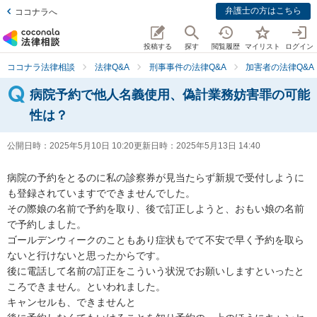
弁護士の方はこちら
ココナラへ
投稿する
探す
閲覧履歴
マイリスト
ログイン
ココナラ法律相談
法律Q&A
刑事事件の法律Q&A
加害者の法律Q&A
病院予約で他人名義使用、偽計業務妨害罪の可能
性は？
公開日時：
2025年5月10日 10:20
更新日時：
2025年5月13日 14:40
病院の予約をとるのに私の診察券が見当たらず新規で受付しように
も登録されていますでできませんでした。

その際娘の名前で予約を取り、後で訂正しようと、おもい娘の名前
で予約しました。

ゴールデンウィークのこともあり症状もでて不安で早く予約を取ら
ないと行けないと思ったからです。

後に電話して名前の訂正をこういう状況でお願いしますといったと
ころできません。といわれました。

キャンセルも、できませんと
