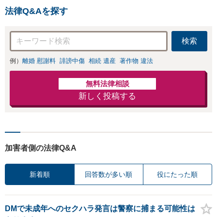
込）】【弁護士泉義孝が
法律Q&Aを探す
相談、弁護を直接担当】
逮捕されお困りの方は是
非弁護士泉義孝にご相談
検索
ご依頼下さい。
例）
離婚 慰謝料
誹謗中傷
相続 遺産
著作物 違法
無料法律相談
新しく投稿する
加害者側の法律Q&A
新着順
回答数が多い順
役にたった順
DMで未成年へのセクハラ発言は警察に捕まる可能性は