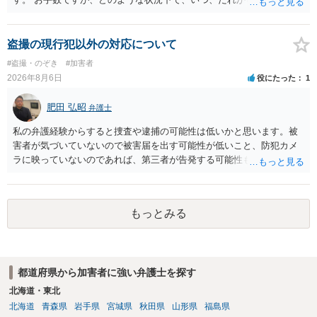
経緯で口座の提供を頼まれ開設したか、それによる詐欺等の収益がど
の程度だと聞いているのかということについて、お近くで詳細な法律
相談を受けられたうえで対処方法を探された方がよいと思われます。
盗撮の現行犯以外の対応について
一般論でいえば、任意取り調べの場合、ＩＣレコーダーを持参して取
#盗撮・のぞき
#加害者
り調べ内容を録音することは必須だと考えます。
2026年8月6日
役にたった
1
肥田 弘昭
弁護士
私の弁護経験からすると捜査や逮捕の可能性は低いかと思います。被
害者が気づいていないので被害届を出す可能性が低いこと、防犯カメ
ラに映っていないのであれば、第三者が告発する可能性も低いこと、
証拠は削除されていることからです。但し、「電車内で携帯で対面に
座る女性を盗撮(全体像写真1枚と5秒程度の動画)してしまいました。下
着や胸など強調したものではありません。」とありますが、少なくと
もっとみる
も捜査段階では性的姿態等撮影罪の被疑事実で逮捕勾留されるケース
が私の弁護経験では多くなった印象です（最終的には不起訴ないし各
都道府県の迷惑防止条例違反になることもあります）。2度としないこ
とをお勧めいたします。ご参考にしてください。
都道府県から加害者に強い弁護士を探す
北海道・東北
北海道
青森県
岩手県
宮城県
秋田県
山形県
福島県