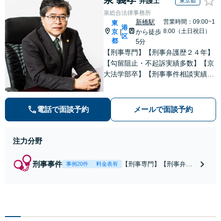
弁護士
東京都
泉総合法律事務所
新橋駅
営業時間：09:00~1
東
港
8:00（土日祝日）
京
から徒歩
|
区
都
5分
【刑事専門】【刑事弁護歴２４年】
【勾留阻止・不起訴実績多数】【京
大法学部卒】【刑事事件相談実績77
66件（事務所全体）】【着手金原則
２５万円、成功報酬原則３３万円】
【弁護士泉義孝が相談、刑事弁護を
電話で面談予約
メールで面談予約
担当】【逮捕・勾留でお悩みの方は
ご相談下さい】
注力分野
刑事事件
【刑事専門】【刑事弁護
事例20件
料金表有
歴24年】【事務所全体刑
事相談実績7766件】【釈
放・不起訴実績多数】
【京大法学部卒】【着手
金原則２２万円（税