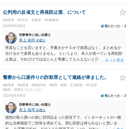
公判用の反省文と再発防止策、について
#加害者
#万引き・窃盗罪
#刑事裁判
2026年8月6日
役にたった
2
刑事事件に強い弁護士
井上 祐司
弁護士
率直なことを言いますと、手書きかＰＣかで差異はなく、まとめるか
分けるかで差異もありません。 というより、本人が述べている再犯防
止策は、それだけではほとんど考慮してもらえないと思った方が良い
です。 提出するのであれば、 ・具体的に自身が受けているプログラム
やカウンセリング・治療の内容 ・利用している再犯防止策（例えば保
護観察所と連携した職業支援の内容や具体的な就労・監督状況） ・監
警察から口座作りの詐欺罪として連絡が来ました。
督者の証言 など、証拠で担保された客観性と実現可能性があるもので
#被害者
#加害者
#特殊詐欺
#冤罪・無実・正当防衛
#不起訴
なければあまり意味がありません。 もともと執行猶予が狙える事案で
#前科・前歴をつけたくない
あれば本人の反省の言葉だけで十分であり、実刑となるか微妙な事案
2026年8月6日
役にたった
2
では、本人が再発防止策をいくら述べてもほとんど効果は望めないと
刑事事件に強い弁護士
いうのが実感です。
井上 祐司
弁護士
個別の取り調べの前に切羽詰まった状況下で、インターネットの一般
的な法律相談でご回答を求めても、望む回答は得られないと思いま
す。 お手数ですが、どのような状況下で、いつ、だれからどのような