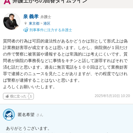
弁護士からの回答タイムライン
泉 義孝
弁護士
東京都
>
港区
刑事事件に注力する弁護士
質問者の行為は可罰的違法性があるかどうかは別として形式上は偽
計業務妨害罪が成立するとは思います。しかし、病院側が１回だけ
の件で警察に被害届や通報するとは常識的には考えにくいです。質
問者が病院の事務長などに事情をキチンと話して謝罪すればそれで
済む話だと思います。過去に無言電話を１００回ほどして業務妨害
罪で逮捕とのニュースを見たことがありますが、その程度でなけれ
ば警察が逮捕することはないと思います。

よろしくお願いいたします。
2025年5月10日 10:20
役に立った
1
匿名希望
さん
ありがとうございます。
