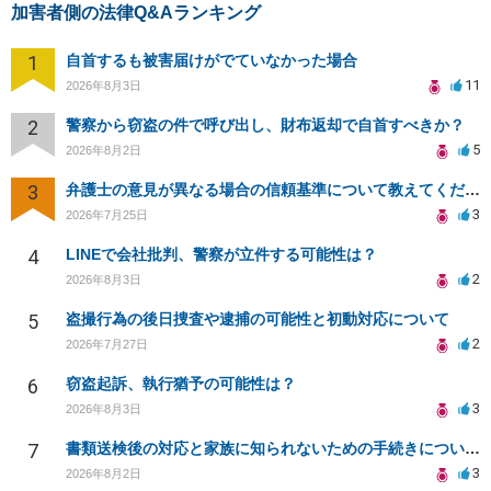
加害者側の法律Q&Aランキング
1
自首するも被害届けがでていなかった場合
11
2026年8月3日
2
警察から窃盗の件で呼び出し、財布返却で自首すべきか？
5
2026年8月2日
3
弁護士の意見が異なる場合の信頼基準について教えてください
3
2026年7月25日
4
LINEで会社批判、警察が立件する可能性は？
2
2026年8月3日
5
盗撮行為の後日捜査や逮捕の可能性と初動対応について
2
2026年7月27日
6
窃盗起訴、執行猶予の可能性は？
3
2026年8月3日
7
書類送検後の対応と家族に知られないための手続きについて相談
3
2026年8月2日