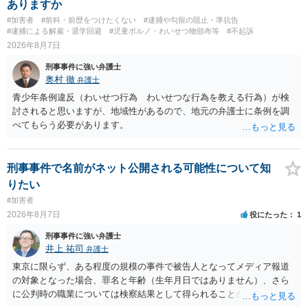
ありますか
#加害者
#前科・前歴をつけたくない
#逮捕や勾留の阻止・準抗告
#逮捕による解雇・退学回避
#児童ポルノ・わいせつ物頒布等
#不起訴
2026年8月7日
刑事事件に強い弁護士
奥村 徹
弁護士
青少年条例違反（わいせつ行為 わいせつな行為を教える行為）が検
討されると思いますが、地域性があるので、地元の弁護士に条例を調
べてもらう必要があります。
刑事事件で名前がネット公開される可能性について知
りたい
#加害者
2026年8月7日
役にたった
1
刑事事件に強い弁護士
井上 祐司
弁護士
東京に限らず、ある程度の規模の事件で被告人となってメディア報道
の対象となった場合、罪名と年齢（生年月日ではありません）、さら
に公判時の職業については検察結果として得られることが通常です。