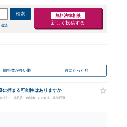
検索
無料法律相談
新しく投稿する
 違法
回答数が多い順
役にたった順
察に捕まる可能性はありますか
留の阻止・準抗告
#逮捕による解雇・退学回避