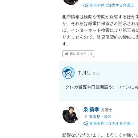
刑事事件に注力する弁護士
犯罪情報は検察や警察が保管するほか
が、それらは厳重に保管され開示され
ば、インターネット検索により第三者
りえませんので、賃貸借契約の締結に
す。
役に立った
1
中川な
さん
クレカ審査や口座開設や、ローンに
泉 義孝
弁護士
東京都
>
港区
刑事事件に注力する弁護士
影響ないと思います。よろしくお願い