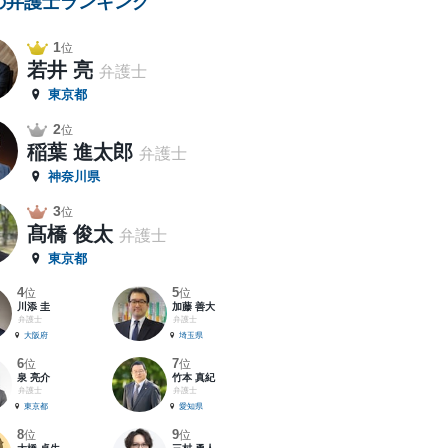
の弁護士ランキング
1
位
若井 亮
弁護士
東京都
2
位
稲葉 進太郎
弁護士
神奈川県
3
位
髙橋 俊太
弁護士
東京都
4
5
位
位
川添 圭
加藤 善大
弁護士
弁護士
大阪府
埼玉県
6
7
位
位
泉 亮介
竹本 真紀
弁護士
弁護士
東京都
愛知県
8
9
位
位