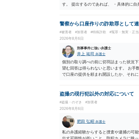
す。 提出するのであれば、 ・具体的に
用している再犯防止策（例えば保護観察所
者の証言 など、証拠で担保された客観性
もともと執行猶予が狙える事案であれば本
警察から口座作りの詐欺罪として連
は、本人が再発防止策をいくら述べてもほ
#被害者
#加害者
#特殊詐欺
#冤罪・無実・正当
2026年8月6日
刑事事件に強い弁護士
井上 祐司
弁護士
個別の取り調べの前に切羽詰まった状況下
望む回答は得られないと思います。 お手
で口座の提供を頼まれ開設したか、それに
ついて、お近くで詳細な法律相談を受けら
でいえば、任意取り調べの場合、ＩＣレコ
ます。
盗撮の現行犯以外の対応について
#盗撮・のぞき
#加害者
2026年8月6日
肥田 弘昭
弁護士
私の弁護経験からすると捜査や逮捕の可能
出す可能性が低いこと、防犯カメラに映っ