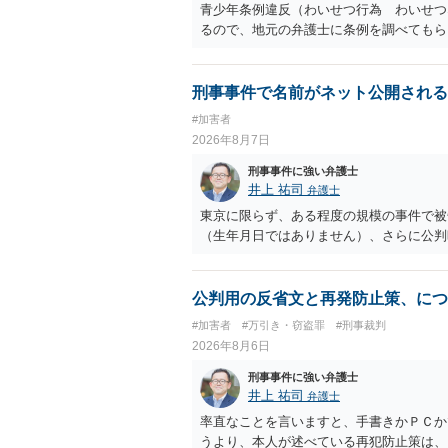
青少年条例違反（わいせつ行為 わいせつ
るので、地元の弁護士に条例を調べてもら
刑事事件で名前がネット公開される
#加害者
2026年8月7日
刑事事件に強い弁護士
井上 祐司
弁護士
東京に限らず、ある程度の規模の事件で被
（生年月日ではありません）、さらに公判
公判用の反省文と再発防止策、につ
#加害者
#万引き・窃盗罪
#刑事裁判
2026年8月6日
刑事事件に強い弁護士
井上 祐司
弁護士
率直なことを言いますと、手書きかＰＣか
うより、本人が述べている再犯防止策は、