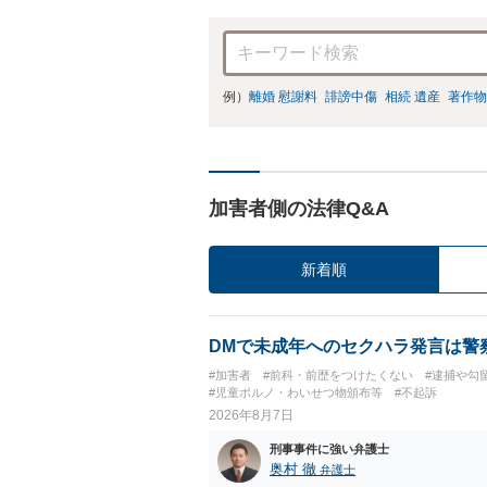
例）
離婚 慰謝料
誹謗中傷
相続 遺産
著作物
加害者側の法律Q&A
新着順
DMで未成年へのセクハラ発言は警
#加害者
#前科・前歴をつけたくない
#逮捕や勾
#児童ポルノ・わいせつ物頒布等
#不起訴
2026年8月7日
刑事事件に強い弁護士
奥村 徹
弁護士