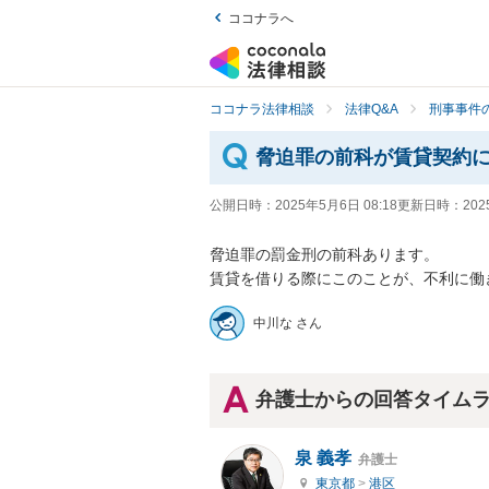
ココナラへ
ココナラ法律相談
法律Q&A
刑事事件の
脅迫罪の前科が賃貸契約
公開日時：
2025年5月6日 08:18
更新日時：
202
脅迫罪の罰金刑の前科あります。

賃貸を借りる際にこのことが、不利に働
中川な さん
弁護士からの回答タイム
泉 義孝
弁護士
東京都
>
港区