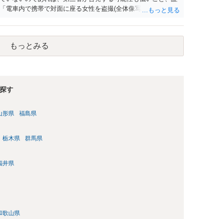
「電車内で携帯で対面に座る女性を盗撮(全体像写真1枚と5秒程
ど強調したものではありません。」とありますが、少なくとも捜
逮捕勾留されるケースが私の弁護経験では多くなった印象です
惑防止条例違反になることもあります）。2度としないことを
もっとみる
。
探す
山形県
福島県
栃木県
群馬県
福井県
和歌山県