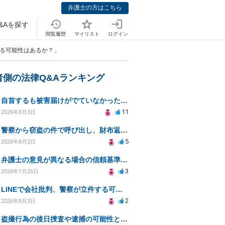
弁護士の方はこちら
&Aを探す
閲覧履歴
マイリスト
ログイン
する可能性はあるか？」
者側の法律Q&Aランキング
自首するも被害届けがでていなかった場合
11
2026年8月3日
警察から窃盗の件で呼び出し、財布返却で自首すべきか？
5
2026年8月2日
弁護士の意見が異なる場合の信頼基準について教えてください
3
2026年7月25日
LINEで会社批判、警察が立件する可能性は？
2
2026年8月3日
盗撮行為の後日捜査や逮捕の可能性と初動対応について