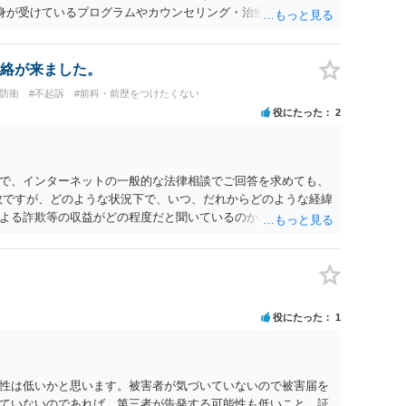
自身が受けているプログラムやカウンセリング・治療の内容 ・利
と連携した職業支援の内容や具体的な就労・監督状況） ・監督
と実現可能性があるものでなければあまり意味がありません。
人の反省の言葉だけで十分であり、実刑となるか微妙な事案で
絡が来ました。
とんど効果は望めないというのが実感です。
防衛
#不起訴
#前科・前歴をつけたくない
役にたった
2
で、インターネットの一般的な法律相談でご回答を求めても、
数ですが、どのような状況下で、いつ、だれからどのような経緯
よる詐欺等の収益がどの程度だと聞いているのかということに
れたうえで対処方法を探された方がよいと思われます。 一般論
ーダーを持参して取り調べ内容を録音することは必須だと考え
役にたった
1
性は低いかと思います。被害者が気づいていないので被害届を
ていないのであれば、第三者が告発する可能性も低いこと、証