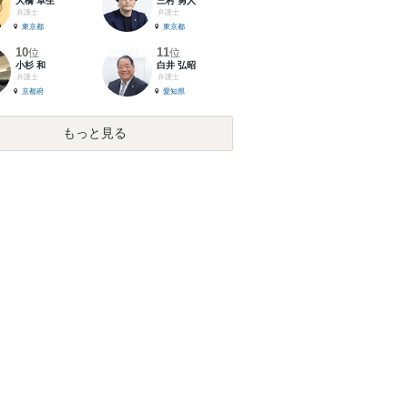
大橋 卓生
三村 勇人
弁護士
弁護士
東京都
東京都
10
11
位
位
小杉 和
白井 弘昭
弁護士
弁護士
京都府
愛知県
もっと見る