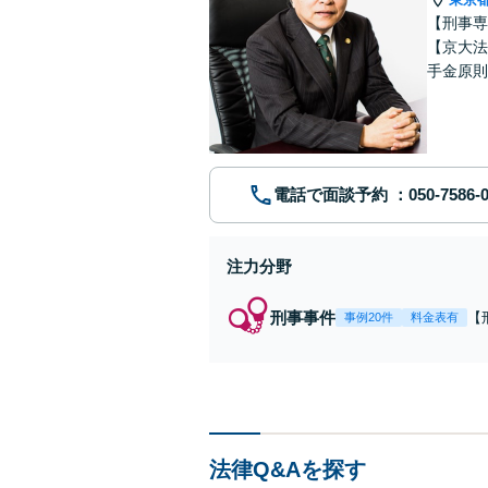
【刑事専
【京大法
手金原則
談、刑事
電話で面談予約
注力分野
刑事事件
【
事例20件
料金表有
7
金
接
依
法律Q&Aを探す