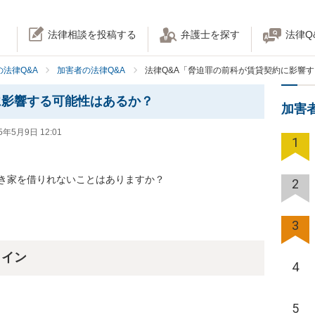
法律相談を投稿する
弁護士を探す
法律Q
法律Q&A
加害者の法律Q&A
法律Q&A「脅迫罪の前科が賃貸契約に影響
に影響する可能性はあるか？
加害
5年5月9日 12:01
1
き家を借りれないことはありますか？
2
3
ライン
4
5