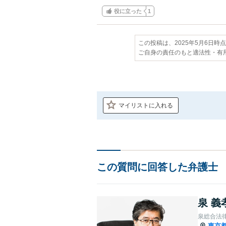
役に立った
1
この投稿は、2025年5月6日時
ご自身の責任のもと適法性・有
マイリストに入れる
この質問に回答した弁護士
泉 義
泉総合法
東京