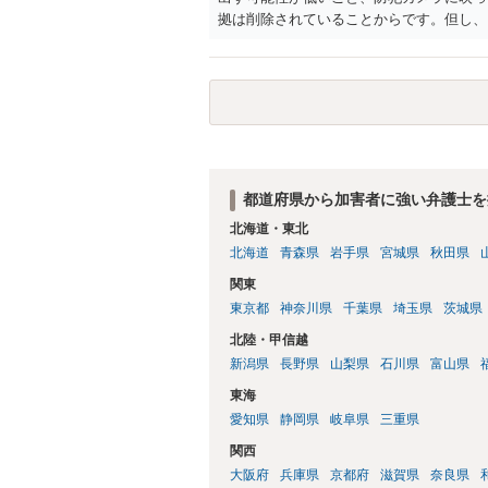
拠は削除されていることからです。但し、
度の動画)してしまいました。下着や胸な
査段階では性的姿態等撮影罪の被疑事実で
（最終的には不起訴ないし各都道府県の迷
お勧めいたします。ご参考にしてください
都道府県から加害者に強い弁護士を
北海道・東北
北海道
青森県
岩手県
宮城県
秋田県
関東
東京都
神奈川県
千葉県
埼玉県
茨城県
北陸・甲信越
新潟県
長野県
山梨県
石川県
富山県
東海
愛知県
静岡県
岐阜県
三重県
関西
大阪府
兵庫県
京都府
滋賀県
奈良県