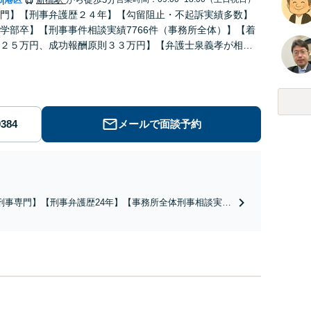
門】【刑事弁護歴２４年】【勾留阻止・不起訴実績多数】
学部卒】【刑事事件相談実績7766件（事務所全体）】【着
２５万円、成功報酬原則３３万円】【弁護士泉義孝が相
弁護を担当】【逮捕・勾留でお悩みの方はご相談下さい】
メールで面談予約
刑事専門】【刑事弁護歴24年】【事務所全体刑事相談実績
766件】【釈放・不起訴実績多数】【京大法学部卒】【着手
原則２２万円（税込）】【弁護士泉義孝が相談、弁護を直
担当】逮捕されお困りの方は是非弁護士泉義孝にご相談ご
頼下さい。