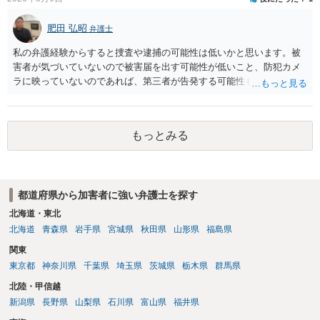
肥田 弘昭
弁護士
私の弁護経験からすると捜査や逮捕の可能性は低いかと思います。被
害者が気づいていないので被害届を出す可能性が低いこと、防犯カメ
ラに映っていないのであれば、第三者が告発する可能性も低いこと、
証拠は削除されていることからです。但し、「電車内で携帯で対面に
座る女性を盗撮(全体像写真1枚と5秒程度の動画)してしまいました。下
着や胸など強調したものではありません。」とありますが、少なくと
もっとみる
も捜査段階では性的姿態等撮影罪の被疑事実で逮捕勾留されるケース
が私の弁護経験では多くなった印象です（最終的には不起訴ないし各
都道府県の迷惑防止条例違反になることもあります）。2度としないこ
とをお勧めいたします。ご参考にしてください。
都道府県から加害者に強い弁護士を探す
北海道・東北
北海道
青森県
岩手県
宮城県
秋田県
山形県
福島県
関東
東京都
神奈川県
千葉県
埼玉県
茨城県
栃木県
群馬県
北陸・甲信越
新潟県
長野県
山梨県
石川県
富山県
福井県