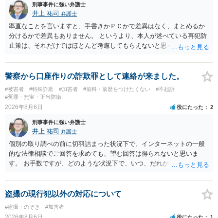
刑事事件に強い弁護士
井上 祐司
弁護士
率直なことを言いますと、手書きかＰＣかで差異はなく、まとめるか
分けるかで差異もありません。 というより、本人が述べている再犯防
止策は、それだけではほとんど考慮してもらえないと思った方が良い
です。 提出するのであれば、 ・具体的に自身が受けているプログラム
やカウンセリング・治療の内容 ・利用している再犯防止策（例えば保
護観察所と連携した職業支援の内容や具体的な就労・監督状況） ・監
警察から口座作りの詐欺罪として連絡が来ました。
督者の証言 など、証拠で担保された客観性と実現可能性があるもので
#被害者
#特殊詐欺
#加害者
#前科・前歴をつけたくない
#不起訴
なければあまり意味がありません。 もともと執行猶予が狙える事案で
#冤罪・無実・正当防衛
あれば本人の反省の言葉だけで十分であり、実刑となるか微妙な事案
2026年8月6日
役にたった
2
では、本人が再発防止策をいくら述べてもほとんど効果は望めないと
刑事事件に強い弁護士
いうのが実感です。
井上 祐司
弁護士
個別の取り調べの前に切羽詰まった状況下で、インターネットの一般
的な法律相談でご回答を求めても、望む回答は得られないと思いま
す。 お手数ですが、どのような状況下で、いつ、だれからどのような
経緯で口座の提供を頼まれ開設したか、それによる詐欺等の収益がど
の程度だと聞いているのかということについて、お近くで詳細な法律
相談を受けられたうえで対処方法を探された方がよいと思われます。
盗撮の現行犯以外の対応について
一般論でいえば、任意取り調べの場合、ＩＣレコーダーを持参して取
#盗撮・のぞき
#加害者
り調べ内容を録音することは必須だと考えます。
2026年8月6日
役にたった
1