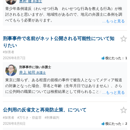
奥村 徹
弁護士
青少年条例違反（わいせつ行為 わいせつな行為を教える行為）が検
討されると思いますが、地域性があるので、地元の弁護士に条例を調
べてもらう必要があります。
刑事事件で名前がネット公開される可能性について知
りたい
#加害者
2026年8月7日
役にたった
1
刑事事件に強い弁護士
井上 祐司
弁護士
東京に限らず、ある程度の規模の事件で被告人となってメディア報道
の対象となった場合、罪名と年齢（生年月日ではありません）、さら
に公判時の職業については検察結果として得られることが通常です。
公判用の反省文と再発防止策、について
#加害者
#万引き・窃盗罪
#刑事裁判
2026年8月6日
役にたった
2