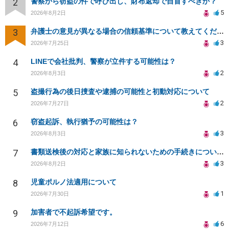
2
警察から窃盗の件で呼び出し、財布返却で自首すべきか？
5
2026年8月2日
3
弁護士の意見が異なる場合の信頼基準について教えてください
3
2026年7月25日
4
LINEで会社批判、警察が立件する可能性は？
2
2026年8月3日
5
盗撮行為の後日捜査や逮捕の可能性と初動対応について
2
2026年7月27日
6
窃盗起訴、執行猶予の可能性は？
3
2026年8月3日
7
書類送検後の対応と家族に知られないための手続きについて相談
3
2026年8月2日
8
児童ポルノ法適用について
1
2026年7月30日
9
加害者で不起訴希望です。
6
2026年7月12日