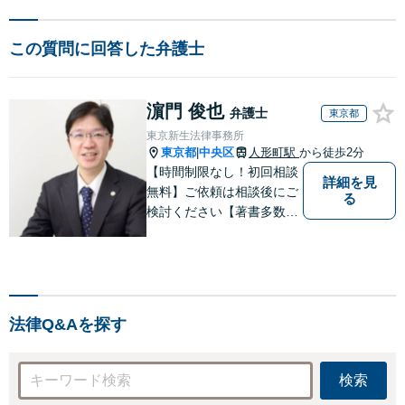
この質問に回答した弁護士
濵門 俊也
弁護士
東京都
東京新生法律事務所
東京都
中央区
人形町駅
から徒歩2分
|
【時間制限なし！初回相談
詳細を見
無料】ご依頼は相談後にご
る
検討ください【著書多数】
【離婚の解決実績300件以
上】心のケアもしながら全
力でサポートします【相続
問題】複雑な遺産分割・相
続放棄・遺留分なども、基
法律Q&Aを探す
本からわかりやすくご説明
します【人形町駅2分】
検索