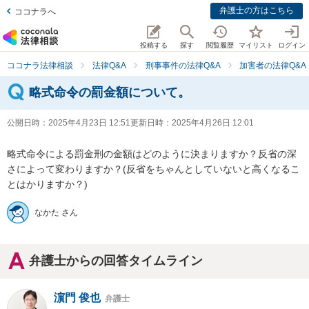
弁護士の方はこちら
ココナラへ
投稿する
探す
閲覧履歴
マイリスト
ログイン
ココナラ法律相談
法律Q&A
刑事事件の法律Q&A
加害者の法律Q&A
略式命令の罰金額について。
公開日時：
2025年4月23日 12:51
更新日時：
2025年4月26日 12:01
略式命令による罰金刑の金額はどのように決まりますか？反省の深
さによって変わりますか？(反省をちゃんとしていないと高くなるこ
とはかりますか？)
なかた さん
弁護士からの回答タイムライン
濵門 俊也
弁護士