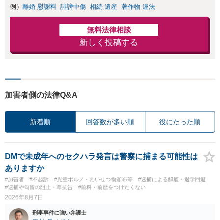
例）
離婚 慰謝料
誹謗中傷
相続 遺産
著作物 違法
無料法律相談
新しく投稿する
加害者側の法律Q&A
新着順
回答数が多い順
役にたった順
DMで未成年へのセクハラ発言は警察に捕まる可能性は
ありますか
#加害者
#不起訴
#児童ポルノ・わいせつ物頒布等
#逮捕による解雇・退学回避
#逮捕や勾留の阻止・準抗告
#前科・前歴をつけたくない
2026年8月7日
刑事事件に強い弁護士