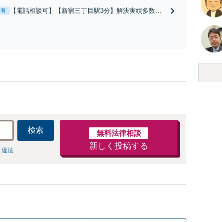
など、お任せください【休日・夜間相談可】
【電話相談可】【新宿三丁目駅3分】解決実績多数。
表有
自己破産・個人再生・任意整理・過払い金請求・時効
の援用など、どのような問題もご相談ください。弁護
士へのご依頼で催促・返済をストップできます【休
日・夜間相談可】【分割払い可】【初回相談無料】
検索
無料法律相談
新しく投稿する
 違法