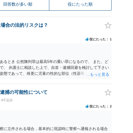
回答数が多い順
役にたった順
た場合の法的リスクは？
役にたった
1
あるとき 公然陳列罪は最高5年の重い罪になるので、 また、ど
で、 弁護士に相談した上で、自首・逮捕回避を検討して下さい
姿態であって、殊更に児童の性的な部位（性器等若しくはその
出され又は強調されているものであり、かつ、性欲を興奮させ
逮捕の可能性について
#不起訴
役にたった
2
察に立件される場合，基本的に現認時に警察へ通報される場合