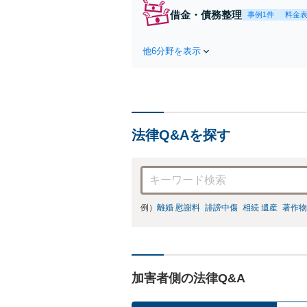
渉
借金・債務整理
事例1件
料金
他6分野を表示
法律Q&Aを探す
例）
離婚 慰謝料
誹謗中傷
相続 遺産
著作物
加害者側の法律Q&A