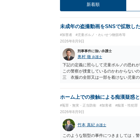
新着順
未成年の盗撮動画をSNSで拡散し
#加害者
#児童ポルノ・わいせつ物頒布等
2026年8月9日
刑事事件に強い弁護士
奥村 徹
弁護士
下記の定義に照らして児童ポルノの恐れが
この警察が捜査しているのかわからないの
三 衣服の全部又は一部を着けない児童の
周辺部、臀でん部又は胸部をいう。）が露
又は刺激するもの
ホーム上での接触による痴漢疑惑と
#冤罪・無実・正当防衛
#加害者
#痴漢・性犯罪
2026年8月9日
竹本 真紀
弁護士
このような類型の事件につきましては，警