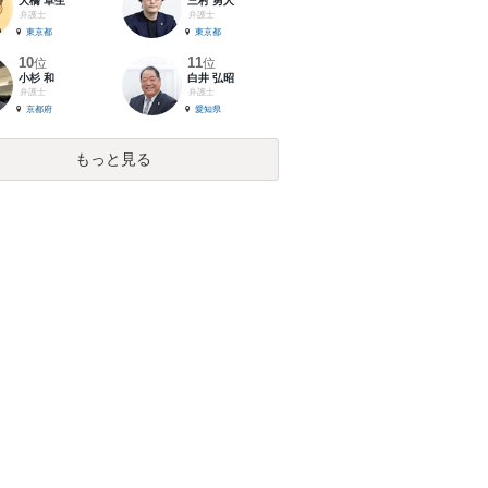
大橋 卓生
三村 勇人
弁護士
弁護士
東京都
東京都
10
11
位
位
小杉 和
白井 弘昭
弁護士
弁護士
京都府
愛知県
もっと見る