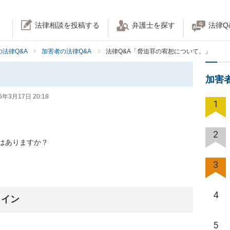
法律相談を投稿する
弁護士を探す
法律Q
法律Q&A
加害者の法律Q&A
法律Q&A「脅迫罪の宥恕について。」
加害
5年3月17日 20:18
1
2
はありますか？
3
4
ライン
5