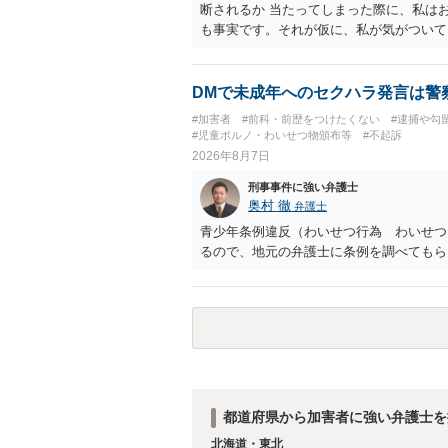
断されるか 当たってしまった際に、私は
も事実です。それが仮に、私が気がついて
のでしょうか？ お伺いする限り、故意が
の可能性 この行為により、痴漢やその他
でしょうか？ 誤って当たってしまっただ
DMで未成年へのセクハラ発言は警
らすると、この後に呼び出される可能性は
#加害者
#前科・前歴をつけたくない
#逮捕や勾
ほどの期間逮捕呼び出しの可能性があると
#児童ポルノ・わいせつ物頒布等
#不起訴
低いと思います。 連絡が来ることはない
2026年8月7日
刑事事件に強い弁護士
奥村 徹
弁護士
青少年条例違反（わいせつ行為 わいせつ
るので、地元の弁護士に条例を調べてもら
都道府県から加害者に強い弁護士を
北海道・東北