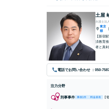
土屋 
弁護士法
東京
都
【新宿駅
済教育推
者と真剣
を用意し
電話でお問い合わせ
注力分野
刑事事件
【
事例1件
料金表有
で
盗