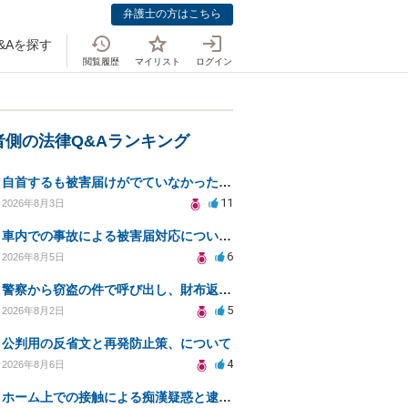
弁護士の方はこちら
&Aを探す
閲覧履歴
マイリスト
ログイン
者側の法律Q&Aランキング
自首するも被害届けがでていなかった場合
11
2026年8月3日
車内での事故による被害届対応についての相談
6
2026年8月5日
警察から窃盗の件で呼び出し、財布返却で自首すべきか？
5
2026年8月2日
公判用の反省文と再発防止策、について
4
2026年8月6日
ホーム上での接触による痴漢疑惑と逮捕の可能性について