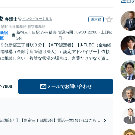
注目
峻
弁護士
インタビューを見る
東京都
人琥珀法律事務所 新宿事務所
新宿三丁目駅
から徒歩
営業時間：09:00~22:00（土日祝
新宿
|
区
日）
3分
９分新宿三丁目駅３分】【AFP認定者】【J-FLEC（金融経
進機構（金融庁所管認可法人））認定アドバイザー】依頼
に相談し合い、複雑な状況の場合は、言葉だけでなく資料
、依頼者と一緒に問題解決に向けて可能性を探します。
メールでお問い合わせ
電話相談可】【新宿三丁目駅3分】電話一本頂ければこちら
状況を伺い、すぐに接見に向かいます。痴漢・暴行・窃
・詐欺・少年事件など、スピーディに対応します。示談交