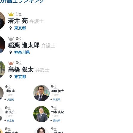
の弁護士ランキング
1
位
若井 亮
弁護士
東京都
2
位
稲葉 進太郎
弁護士
神奈川県
3
位
髙橋 俊太
弁護士
東京都
4
5
位
位
川添 圭
加藤 善大
弁護士
弁護士
大阪府
埼玉県
6
7
位
位
泉 亮介
竹本 真紀
弁護士
弁護士
東京都
愛知県
8
9
位
位