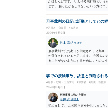
がほとんどです。 いわゆる現行犯という
ます。 触ったかもしれないという方につ
断がされる（犯人性）が必要なのですが，
することができません。もちろん，常習性
すが，そのような方は，このような場所に
刑事裁判の日記は証拠としてどの程
よくわかるのですが，心配・不安を感じて
#万引き・窃盗罪
#加害者
性が特定されることはありません。したが
2026年8月9日
ら，相談者の場合は，大丈夫です。安心し
動き，女性への向かい方をみれば，酔って
竹本 真紀
弁護士
は，わかります。触る瞬間ではなくて，触
あれば，そのときだけふらついているわけ
刑事裁判で公判期日が指定され，公判期日
わけではありません。ですから，本件では
が選任されていると思います。 弁護人の
当たってしまった女性にも伝わっていたの
ることがないようにするために，どのよう
ので，防犯カメラの映像で決められること
す。そして，書いた内容は，被告人質問な
矛盾しないかだけの話です。 ②について
するわけではないかもしれませんが，「裁
います。 ③について ②がないので，③
るのであれば，本件について証拠も見て内
駅での接触事故、故意と判断される
す。 というわけで，本件は大丈夫ですか
せて進めるのが，裁判の観点では一番効果
#冤罪・無実・正当防衛
#加害者
#痴漢・性犯罪
てくださいね。それが一番大事です。
能力に影響する話ではなく情状に関しての
2026年8月8日
刑事事件に強い弁護士
若井 亮
弁護士
初めまして。 ご相談内容を拝見しました