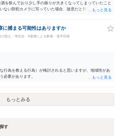
お酒を飲んでおり少し手の振りが大きくなってしまっていたこと
いない防犯カメラに写っていた場合、故意だと判定されやすい
あると判断されることは無いかと思います。 ②逮捕、呼び出し
の犯罪を犯したとして、逮捕、呼び出しされる可能性はどれほど
けであり、さらにその場で女性等のアクションが無かったことか
察に捕まる可能性はありますか
極めて低いと思います。 ③逮捕呼び出しまでの期間 大体どれ
留の阻止・準抗告
#逮捕による解雇・退学回避
考えれば良いのでしょうか？ 逮捕や呼び出しの可能性は極めて
でしょう。
な行為を教える行為）が検討されると思いますが、地域性があ
う必要があります。
もっとみる
探す