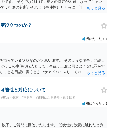
ものです。 そうでなければ，犯人の特定が困難になってしまい
いて，行為の判断がされる（事件性）とともに，誰の行為かの判
現認時に警察が臨場できる場合以外は，基本的に犯人性を特定
が顕著で，既に前科を有していて警察に把握されていれば別で
質問を掲げてくることはありません。心配・不安になることは
度役立つのか？
いる方は，警察に把握されていることがありませんので，犯人
って，自分が犯人であるとされることはないのです。ですか
役にたった
1
てください。それでは，①～③に答えます。 ①について 腕の
いて偶然の出来事か，意図的に偶然を装うように触ったのか
るまでの状況の方が重要です。酔っていてふらついていたので
ではありません。腕の振り方も，そのときだけ偶然大きくなる
を待っている状態なのだと思います。 そのような場合，弁護人
，意図的だと疑われることはないと思います。その雰囲気は，
方が，この事件の犯人として，今後，二度と同じような犯罪をす
でしょう。ですから大丈夫です。なお，故意は，主観面の話な
なことを日記に書くとよいかアドバイスしてくれると思いま
はありません。本人の話（故意を否認する話）が実際の状況と
どで活用されることになると思います。 裁判のためだけに記録
 犯人性が特定できませんから，逮捕や呼出の可能性はないと思
判において証拠として利用できる可能性があれば」と考えてい
はそもそもないことが前提なので，期間も考えなくて大丈夫で
容を把握している，弁護人の方と相談して書く内容を打ち合わ
可能性と対応について
ら，今後，同じような不安に襲われることがないように気をつけ
的だと思います。 適応障害で窃盗罪ということであれば，責任
#釈放・保釈
#不起訴
#逮捕による解雇・退学回避
話になると思いますので，弁護人の方と相談してみましょう。
役にたった
1
。 以下、ご質問に回答いたします。 ①女性に故意に触れたと判