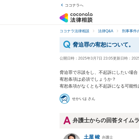
ココナラへ
ココナラ法律相談
法律Q&A
刑事事件の
脅迫罪の宥恕について。
公開日時：
2025年3月7日 23:05
更新日時：
202
脅迫罪で示談をし、不起訴にしたい場合

宥恕条項は必須でしょうか？

宥恕条項がなくとも不起訴になる可能性
せかいは さん
弁護士からの回答タイム
土屋 峻
弁護士