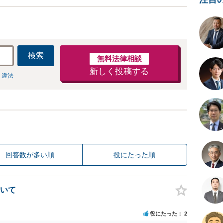
検索
無料法律相談
新しく投稿する
 違法
回答数が多い順
役にたった順
いて
役にたった
2