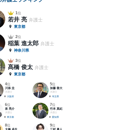
1
位
若井 亮
弁護士
東京都
2
位
稲葉 進太郎
弁護士
神奈川県
3
位
髙橋 俊太
弁護士
東京都
4
5
位
位
川添 圭
加藤 善大
弁護士
弁護士
大阪府
埼玉県
6
7
位
位
泉 亮介
竹本 真紀
弁護士
弁護士
東京都
愛知県
8
9
位
位
大橋 卓生
三村 勇人