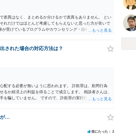
で差異はなく、まとめるか分けるかで差異もありません。 とい
それだけではほとんど考慮してもらえないと思った方が良いで
自身が受けているプログラムやカウンセリング・治療の内容 ・利
と連携した職業支援の内容や具体的な就労・監督状況） ・監督
と実現可能性があるものでなければあまり意味がありません。
人の反省の言葉だけで十分であり、実刑となるか微妙な事案で
出された場合の対応方法は？
とんど効果は望めないというのが実感です。
心配する必要が無いように思われます。 詐欺罪は、欺罔行為
せるか経済上の利益を得ることで成立します。 相談者さんは、
手を騙していません。 ですので、詐欺罪の実行行為性が無く罪
手が真実を話せば警察も取り合わないと思いますが、虚偽の内容
ん。 ただし、捜査において、真実を説明すれば、「ちゃんと返
われます。 また、返せるお金が無いのであれば、返せないのは
が…
ことを相手に告げていくのみでしょう。 以上、ご参考まで。
役にたった
2