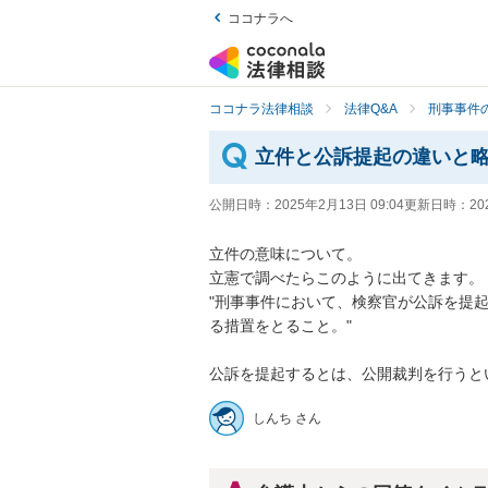
ココナラへ
ココナラ法律相談
法律Q&A
刑事事件の
立件と公訴提起の違いと
公開日時：
2025年2月13日 09:04
更新日時：
20
立件の意味について。

立憲で調べたらこのように出てきます。

"刑事事件において、検察官が公訴を提
る措置をとること。"

公訴を提起するとは、公開裁判を行うと
しんち さん