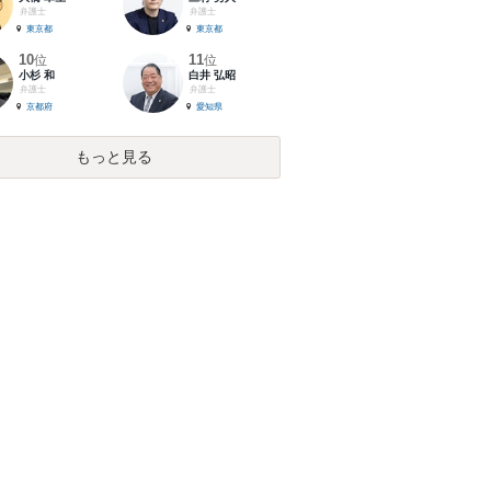
弁護士
弁護士
東京都
東京都
10
11
位
位
小杉 和
白井 弘昭
弁護士
弁護士
京都府
愛知県
もっと見る