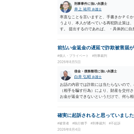
刑事事件に強い弁護士
井上 祐司
弁護士
率直なことを言いますと、手書きかＰＣか
うより、本人が述べている再犯防止策は、
す。 提出するのであれば、 ・具体的に
用している再犯防止策（例えば保護観察所
者の証言 など、証拠で担保された客観性
もともと執行猶予が狙える事案であれば本
前払い金返金の遅延で詐欺被害届が
は、本人が再発防止策をいくら述べてもほ
#個人・プライベート
#刑事裁判
2026年8月5日
借金・債務整理に強い弁護士
白井 弘昭
弁護士
お話の内容では詐欺には当たらないので、
（相手を騙す行為）により、財産を交付さ
お金が返金できないというだけで、何ら相
に問うことはできません。 おそらく、相
を述べた場合は、捜査はあるかもしれませ
しなさいよ」程度の注意で済むことだと思
確実に起訴されると思っていました
致し方ありません。真摯に分割して支払う
#被害者
#執行猶予
#刑事裁判
#不起訴
2026年8月4日