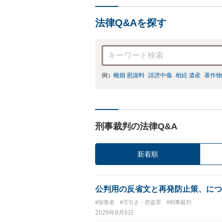
法律Q&Aを探す
例）
離婚 慰謝料
誹謗中傷
相続 遺産
著作物
刑事裁判の法律Q&A
新着順
公判用の反省文と再発防止策、につ
#加害者
#万引き・窃盗罪
#刑事裁判
2026年8月6日