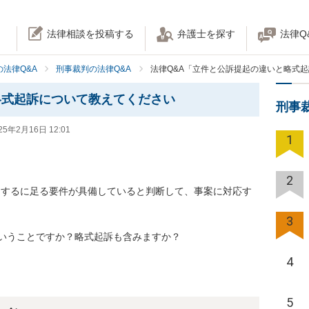
法律相談を投稿する
弁護士を探す
法律Q
法律Q&A
刑事裁判の法律Q&A
法律Q&A「立件と公訴提起の違いと略式
略式起訴について教えてください
刑事
25年2月16日 12:01
1
2
起するに足る要件が具備していると判断して、事案に対応す
3
いうことですか？略式起訴も含みますか？
4
5