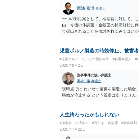
西浦 嘉博
弁護士
一つの対応案として、検察官に対して、ご
由、今後の体調面・金銭面の状況好転に伴
て提出されることを検討されてみてはいか
の意向を示す証拠の一つとして位置づけら
合、最寄りの法律事務所での相談を検討く
児童ポルノ製造の時効停止、被害者
#児童ポルノ・わいせつ物頒布等
#私選弁護人
#
2026年8月2日
刑事事件に強い弁護士
奥村 徹
弁護士
現時点では わいせつ画像を製造した場合
時効が停止する という規定はありません
人生終わったかもしれない
#加害者（未成年）
#万引き・窃盗罪
#刑事裁判
2026年7月22日