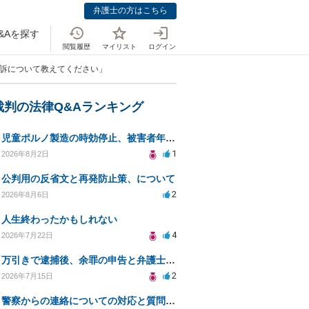
弁護士の方はこちら
&Aを探す
閲覧履歴
マイリスト
ログイン
起訴について教えてください」
裁判の法律Q&Aランキング
児童ポルノ製造の時効停止、被害者年齢での適用は？
1
2026年8月2日
公判用の反省文と再発防止策、について
2
2026年8月6日
人生終わったかもしれない
4
2026年7月22日
万引きで逮捕後、余罪の申告と弁護士相談のタイミングは？
2
2026年7月15日
警察からの連絡についての対応と質問の意図