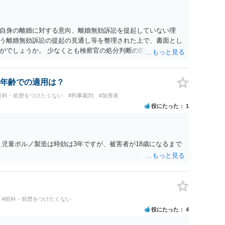
自身の離婚に対する意向、離婚無効訴訟を提起していない理
う離婚無効訴訟の提起の見通し等を整理された上で、書面とし
がでしょうか。 少なくとも検察官の処分判断の際、相談者さん
れる様に思われます。 より詳細についてお聞きになりたい場
ださい
年齢での適用は？
前科・前歴をつけたくない
#刑事裁判
#加害者
役にたった
1
、児童ポルノ製造は時効は3年ですが、被害者が18歳になるまで
#前科・前歴をつけたくない
役にたった
4