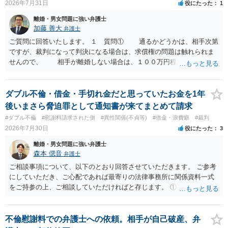
2026年7月31日
役にたった
1
離婚・男女問題に強い弁護士
加藤 善大
弁護士
ご質問に回答いたします。 １ 質問① 通るかどうかは、相手次第
ですが、裁判になって判決になる場合は、求償権の問題は触れられま
せんので、 相手が離婚しない場合は、１００万円程度となる可能
性があると思われます。 交渉については、相手としても、裁判を
するデメリットはありますから（経済的、時間的、精神的負担等）、
反対にご自身が、裁判も辞さずという姿勢を示すことで、プラス
ダブル不倫・借金・手切れ金だと思っていたお金を1年
に働く可能性は有り得ます。 交渉で解決する多くの場合は、相手
後いまさら脅迫罪として通知書が来てまとめて請求
が弁護士に依頼しているケースで、５０万円以下で合意できる場合は
#ダブル不倫
#慰謝料請求された側
#異性関係(不貞等)
#借金・浪費癖
#裁判
稀であると思います。 通常は、６０万円から８０万円程度になる
2026年7月30日
役にたった
3
ことが多いというのが私の印象です。 ２ 質問② ご記載の内容が
減額を進めるうえでの交渉材料かと思います。 なお、ご自身が離
離婚・男女問題に強い弁護士
婚しないことは、交渉材料にはならないかと思いますので、ご注意く
森本 偲音
弁護士
ださい。 また、相手夫婦の婚姻関係が既に破綻していたことや、
ご相談事項について、以下のとおり回答させていただきます。 ご参考
相手女性が結婚しているとは知らなかったと主張することもあります
にしていただき、ご心配であれば最寄りの法律事務所に関係資料一式
が、 ケースバイケースですので、ご自身の場合にそれらの主張が
をご持参の上、ご相談していただければと存じます。 ① このLINEの
できるかはよくお考え下さい。 ３ 質問③ 違約金を５０万円とす
流れを見る限り、100万円は貸付金ではなく、手切れ金・和解金と評価
る旨の交渉をすることが妥当かどうかという基準はありません。
される可能性はあるのか ⇒LINEを含む１００万円の貸付に至るまでの
公序良俗に反するような金額では、その条項自体が無効になり得ます
やり取り等の経緯、誓約書の内容等を踏まえて、関係を清算するため
不倫慰謝料での弁護士への依頼。相手が自己破産、弁
が、 ２００万円でも、５０万円でも、公序良俗に反するほど高額
の 金銭であったと評価される可能性はあると考えます。 ② 「今後一