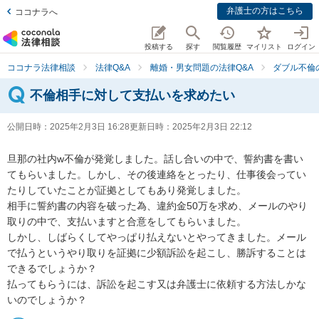
弁護士の方はこちら
ココナラへ
投稿する
探す
閲覧履歴
マイリスト
ログイン
ココナラ法律相談
法律Q&A
離婚・男女問題の法律Q&A
ダブル不倫
不倫相手に対して支払いを求めたい
公開日時：
2025年2月3日 16:28
更新日時：
2025年2月3日 22:12
旦那の社内w不倫が発覚しました。話し合いの中で、誓約書を書い
てもらいました。しかし、その後連絡をとったり、仕事後会ってい
たりしていたことが証拠としてもあり発覚しました。

相手に誓約書の内容を破った為、違約金50万を求め、メールのやり
取りの中で、支払いますと合意をしてもらいました。

しかし、しばらくしてやっぱり払えないとやってきました。メール
で払うというやり取りを証拠に少額訴訟を起こし、勝訴することは
できるでしょうか？

払ってもらうには、訴訟を起こす又は弁護士に依頼する方法しかな
いのでしょうか？