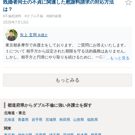
を放棄する場合の慰謝料相場は、６０万円から８０万円程度になるこ
既婚者同士の不貞に関連した慰謝料請求の対応方法
とが多いです。 （相手夫婦が離婚しませんので、減額してでも求償権
は？
を放棄してもらうメリットがあることになります。） ５年後に離婚す
#不倫慰謝料
#ダブル不倫
#婚約破棄
る可能性について、慰謝料額に影響が出る可能性はないと考えます。
2026年7月13日
最後に、ご依頼になる場合の弁護士費用は、ご依頼になる弁護士によ
り異なりますので、直接ご確認いただくといいですよ。 ご質問に対す
矢上 玄周
弁護士
る回答は以上ですが、可能であれば、ご依頼になるかは別にして、お
近くの弁護士に直接相談されて、今後の対応についてアドバイスを求
東京都多摩市で弁護士をしております。 ご質問にお答えいたします。
めることをおすすめいたします。 ご参考にしていただけますと幸いで
１について 相手方から設定された期限を守る法的義務はありません。
す。
しかし、相手方と円滑にやり取りを続けるために、一応期限を守って
連絡を取ることもあり得ます。 弁護士に相談してから連絡をしたい
が、期限を守らないのもご不安という場合には、「弁護士に相談して
から連絡するので少々お待ちください」という旨の連絡を入れておく
もっとみる
こともあります。 ２について 求償権の請求と婚約破棄の慰謝料請求
は、法的には別の議論ではありますが、事実上の繋がりがないわけで
はありません。 例えば、既婚者であるにもかかわらず、結婚するとい
うことを匂わせて不貞関係になったというような場合には、求償権の
都道府県からダブル不倫に強い弁護士を探す
負担割合が高くなり、婚約破棄の慰謝料も払う必要が生じるという可
能性もないわけではありません。 ただし、法律上重婚は認められてい
北海道・東北
ないので、既婚者同士の婚約が成立するかといわれると、成立しない
北海道
青森県
岩手県
宮城県
秋田県
山形県
福島県
と判断される可能性の方が高いと思われます。 ３について 和解をする
関東
際には、清算条項という定めを設けることがほとんどです。 清算条項