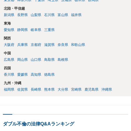
東京都
神奈川県
千葉県
埼玉県
茨城県
栃木県
群馬県
を定めることによって、「これをもってお互いに今後一切請求しな
い」ことを双方が誓約することになります。 上記はあくまでも一般論
北陸・甲信越
としての回答となります。 詳細なご事情をお伺いすればより適切な回
新潟県
長野県
山梨県
石川県
富山県
福井県
答ができるかと存じます。 弁護士に相談すべき事案かと存じますの
東海
で、お早めにご相談されることをお勧めいたします。
愛知県
静岡県
岐阜県
三重県
関西
大阪府
兵庫県
京都府
滋賀県
奈良県
和歌山県
中国
広島県
岡山県
山口県
鳥取県
島根県
四国
香川県
愛媛県
高知県
徳島県
九州・沖縄
福岡県
佐賀県
長崎県
熊本県
大分県
宮崎県
鹿児島県
沖縄県
ダブル不倫の法律Q&Aランキング