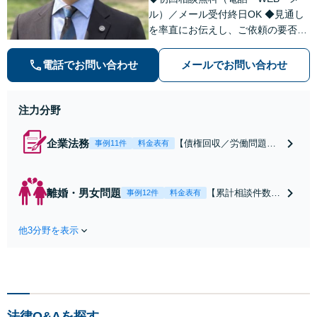
ル）／メール受付終日OK ◆見通し
を率直にお伝えし、ご依頼の要否も
含めてご案内いたします。受任から
解決まで弁護士本人が一貫してスピ
電話でお問い合わせ
メールでお問い合わせ
ーディーに対応いたします。 ◆累計
相談2000件以上・解決実績500件以
上
注力分野
企業法務
【債権回収／労働問題／
事例11件
料金表有
契約関係・契約書チェッ
ク／裁判対応】取引先と
のトラブル・会社内のト
離婚・男女問題
【累計相談件数20
事例12件
料金表有
ラブルなど、事後の解決
00件、解決事例50
だけでなく予防法務まで
0件以上】【初回
ワンストップで対応！顧
他3分野を表示
相談（電話・WE
問弁護士をお探しの方も
B）無料】「オー
ご相談ください！【顧問
ダーメイドの解決
経験豊富】【個別案件も
策を提示」依頼者
対応OK】
様の話を丁寧にう
かがい、どんな不
法律Q&Aを探す