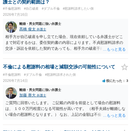
護士との契約範囲は？
とはいえないと考えますので、 結局は、妥当かどうかというより
切関与しないなら100万円振り込む」というLINEや誓約書は、裁判上
#不倫慰謝料
#自己破産
#ダブル不倫
#慰謝料請求したい側
も、ご自身が納得できるかどうかという基準でお考えいただくといい
どの程度証拠価値があるのか ⇒前後のやり取りや誓約書の具体的内容
2026年7月16日
と思います。 そのうえで、合意できるかは、相手も納得できるか
を見ない限り、具体的な判断はできませんが、一定の証拠価値はある
否かにかかってはきますが。 ４ 質問④ ご記載の内容からは判断
と考えます。 ③ 借用書があっても、後から100万円を貸付扱いに変更
離婚・男女問題に強い弁護士
できないのですが、 清算条項を記載しないで合意することはリス
することは認められるのか。 ⇒おそらく１００万円は不当利得（受け
髙橋 俊太
弁護士
クがありますので、むしろ、原則としては、清算条項を記載するべき
取る正当な権利がないのに利益を取得した）として返還請求されてい
相手方が自己破産を申し立てた場合、現在依頼している弁護士がどこ
であるとお考えいただくといいです。 ご質問に対する回答は以上で
るものかと推察しますので、 貸金返還ではないかと存じます。 ④ 私
まで対応するかは、委任契約書の内容によります。不貞慰謝料請求の
すが、可能であれば、ご依頼になるかは別として、お近くの弁護士に
は現在、収入も不安定で貯金もなくリボ払い借金が既に約100万あり。
交渉・訴訟を依頼した契約であっても、相手方の破産手続への対応、
直接相談されて、 今後の対応についてアドバイス等を求めることを
今年に再婚したが主人はお金に厳しい為、一括で220万円を支払う事は
免責に関する意見申述、非免責債権の主張、破産裁判所への書面提出
お勧めいたします。 ご参考にしていただければ幸いです。
困難 仮に裁判で敗訴した場合でも、分割払いになる可能性はあります
等まで当然に含まれているとは限りません。そのため、追加費用が発
か。 ⇒判決となり敗訴してしまった場合は、強制執行により不動産等
生するかどうかは、まず委任契約書と弁護士の説明を確認した方がよ
不倫による慰謝料の相場と減額交渉の可能性について
の財産を差し押さえられ、そこから債権回収が図られることになりま
いでしょう。 成功報酬についても、契約内容次第です。通常は、実際
#不倫慰謝料
#ダブル不倫
#慰謝料請求された側
すが、 和解であれば柔軟な解決が可能ですので、その場合は分割払
に回収できた金額を基準に報酬が発生する契約が多いと思われます
2026年7月14日
役にたった
3
いにより支払うことも十分可能です。 ⑤ このような事情であれば、私
が、「請求額を認めさせた場合」や「和解成立時」など、回収前に報
は120万円のみ和解交渉を続けるべきでしょうか。 ⇒ご相談者様の認
酬が発生する定めになっている可能性もあります。 依頼している弁護
離婚・男女問題に強い弁護士
識を前提にすれば、１００万円も含めて返済する必要はないと考えら
士に、破産手続への意見申述まで契約内で対応してもらえるのか、追
加藤 善大
弁護士
れるため、 120万円のみについて交渉を続けることがベターかと存じ
加費用はかかるか、免責された場合に成功報酬が発生するのか、非免
ご質問に回答いたします。 ご記載の内容を前提として場合の慰謝料
ます。
責債権として争う見込みがあるのかを確認されるとよいと思います。
は、 １００万円程度になる可能性が高いです。 （相手夫婦が離婚しな
い場合の慰謝料となります。） なお、上記の金額は不倫をした２名が
支払う総額の相場ですので、 ご自身が全額支払った場合は相手女性に
半額程度の支払を求める、 求償ができることになります。 その求償権