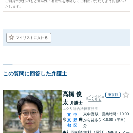
ご自身の責任のもと適法性・有用性を考慮してご利用いただくようお願いい
たします。
マイリストに入れる
この質問に回答した弁護士
髙橋 俊
東京都
インタビュ
ーを見る
太
弁護士
エクリ総合法律事務所
東中野駅
営業時間：10:00
東
中
~18:00（平日）
京
野
から徒歩5
|
都
区
分
◆初回相談無料（電話・WEB・メー