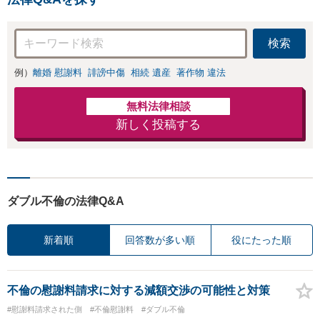
安があるのか、何
を解決したいのか
を正確に読み取り
検索
ます。【東京都在
住以外の方も対
例）
離婚 慰謝料
誹謗中傷
相続 遺産
著作物 違法
応】
無料法律相談
新しく投稿する
ダブル不倫の法律Q&A
新着順
回答数が多い順
役にたった順
不倫の慰謝料請求に対する減額交渉の可能性と対策
#慰謝料請求された側
#不倫慰謝料
#ダブル不倫