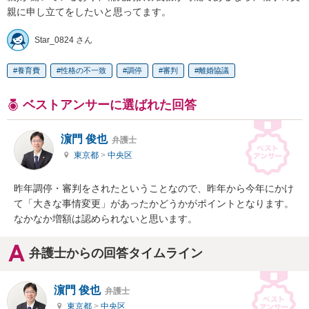
親に申し立てをしたいと思ってます。
Star_0824 さん
養育費
性格の不一致
調停
審判
離婚協議
ベストアンサーに選ばれた回答
濵門 俊也
弁護士
東京都
>
中央区
昨年調停・審判をされたということなので、昨年から今年にかけ
て「大きな事情変更」があったかどうかがポイントとなります。
なかなか増額は認められないと思います。
弁護士からの回答タイムライン
濵門 俊也
弁護士
東京都
>
中央区