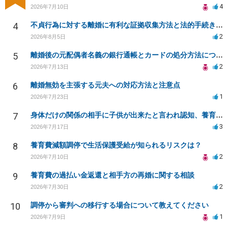
4
2026年7月10日
4
不貞行為に対する離婚に有利な証拠収集方法と法的手続きについて
2
2026年8月5日
5
離婚後の元配偶者名義の銀行通帳とカードの処分方法について
2
2026年7月13日
6
離婚無効を主張する元夫への対応方法と注意点
1
2026年7月23日
7
身体だけの関係の相手に子供が出来たと言われ認知、養育費を要求されているが自身の子供か分からない
3
2026年7月17日
8
養育費減額調停で生活保護受給が知られるリスクは？
2
2026年7月10日
9
養育費の過払い金返還と相手方の再婚に関する相談
2
2026年7月30日
10
調停から審判への移行する場合について教えてください
1
2026年7月9日