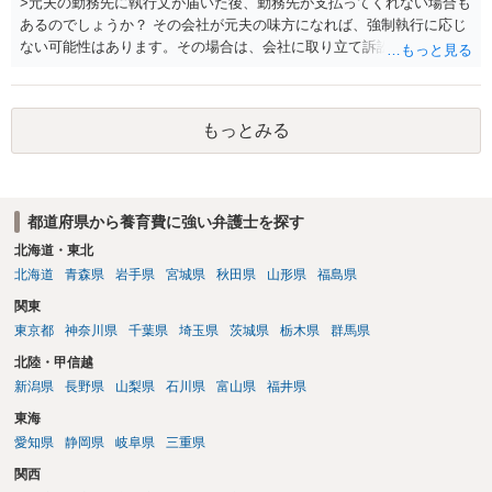
>元夫の勤務先に執行文が届いた後、勤務先が支払ってくれない場合も
あるのでしょうか？ その会社が元夫の味方になれば、強制執行に応じ
ない可能性はあります。その場合は、会社に取り立て訴訟を行うこと
で、会社から取り立てることができます。 その他、預金を探して差し
押さえ、元夫名義の車の差し押さえ競売などを検討します。 ＞何もで
きなかった場合は、公正証書の原本は戻ってくるのでしょうか？ 取れ
もっとみる
ても取れなくても、執行裁判所に原本の還付請求を行えば還付されま
す。 ＞他の弁護士さんに再度依頼できるのでしょうか？ できます。た
だ、取れなかった場合に取り立て訴訟等を起こしてもらえば、他の弁
護士に頼む必要は無いでしょう。 以上、ご参考まで。
都道府県から養育費に強い弁護士を探す
北海道・東北
北海道
青森県
岩手県
宮城県
秋田県
山形県
福島県
関東
東京都
神奈川県
千葉県
埼玉県
茨城県
栃木県
群馬県
北陸・甲信越
新潟県
長野県
山梨県
石川県
富山県
福井県
東海
愛知県
静岡県
岐阜県
三重県
関西