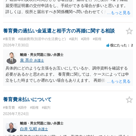
定めの有無等について確認する必要があると考えられます。
届受理証明書の交付申請をし、手続ができる場合が多いと思います。
詳しくは、役所と届出すべき関係機関へ問い合わせてください。
養育費の過払い金返還と相手方の再婚に関する相談
#養育費
#婚姻費用(別居中の生活費など)
#裁判
#調停
#親権
2026年7月30日
役にたった
2
離婚・男女問題に強い弁護士
泉 亮介
弁護士
具体的にどのような主張をお互いにしているか、調停資料を確認する
必要があるかと思われます。 養育費に関しては、ケースによっては申
立をした時までしか遡れない場合もありえます。 再婚後の相手方の行
動がどのようなものであったのかも重要であるため、相手が再婚後の
養育費に関するやりとり等があればそちらについても確認する必要が
あるでしょう。 公開相談の場での回答よりも個別に弁護士にご相談さ
養育費未払いについて
れることをお勧めいたします。
#養育費
#調停
#親権
#裁判
2026年7月24日
離婚・男女問題に強い弁護士
白井 弘昭
弁護士