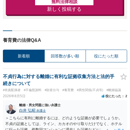
無料法律相談
新しく投稿する
養育費の法律Q&A
新着順
回答数が多い順
役にたった順
不貞行為に対する離婚に有利な証拠収集方法と法的手
続きについて
#有責配偶者
#不倫慰謝料
#財産分与
#養育費
#異性関係(不貞等)
#離婚協議
2026年8月5日
役にたった
2
離婚・男女問題に強い弁護士
白井 弘昭
弁護士
＞こちらに有利に離婚するには、どのような証拠が必要でしょうか。
不貞の証拠としては、ライン、カカオのやり取りだけでなく、ホテル
に行った証拠、複数回マンションに滞在した証拠などが有効です。 不