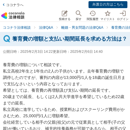
弁護士の方はこちら
ココナラへ
投稿する
探す
閲覧履歴
マイリスト
ログイン
ココナラ法律相談
法律Q&A
離婚・男女問題の法律Q&A
養育費の法
養育費の増額と支払い期間延長を求める方法は？
公開日時：
2025年2月3日 14:22
更新日時：
2025年2月6日 14:40
養育費の増額について相談です。

私立高校2年生と1年生の2人の子供がいます。去年養育費の増額で
調停したのですが、審判の内容が13,000円/1人を18歳の誕生日月ま
で支払なさいという内容となっております。

希望としては、養育費の再増額及び支払い期間の延長です。

20歳までの延長、もしくは2人共大学進学を希望しているため22歳
までの延長。

私立高校に進学しているため、授業料およびスクーリング費用がか
さむため、25,000円/1人に増額希望。

会社経営している相手の父親(祖父)の元で従業員として相手(子の父
親)が働いているおり、補充的扶養義務が可能であるなら、相手の父