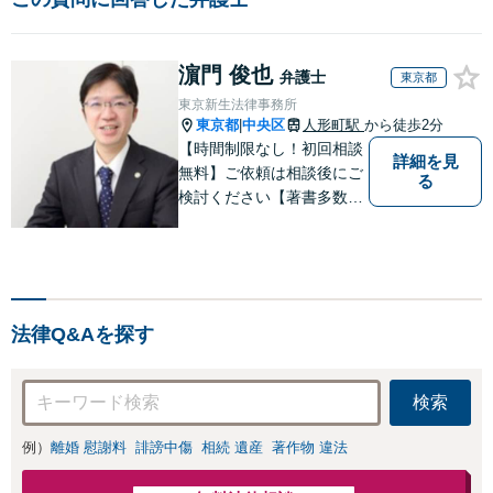
濵門 俊也
弁護士
東京都
東京新生法律事務所
東京都
中央区
人形町駅
から徒歩2分
|
【時間制限なし！初回相談
詳細を見
無料】ご依頼は相談後にご
る
検討ください【著書多数】
【離婚の解決実績300件以
上】心のケアもしながら全
力でサポートします【相続
問題】複雑な遺産分割・相
続放棄・遺留分なども、基
法律Q&Aを探す
本からわかりやすくご説明
します【人形町駅2分】
検索
例）
離婚 慰謝料
誹謗中傷
相続 遺産
著作物 違法