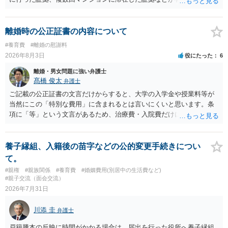
貞の証拠があれば、離婚をさらに有利に進める（離婚したい時期に離
婚する、慰謝料をとるなど）ことができると思われます。 ただし、不
貞発覚後、長期間同居を続けると、不貞を許したとの評価につながる
離婚時の公正証書の内容について
場合がありますので、ご注意ください。 以上、ご参考まで。
#養育費
#離婚の慰謝料
2026年8月3日
役にたった
6
離婚・男女問題に強い弁護士
髙橋 俊太
弁護士
ご記載の公正証書の文言だけからすると、大学の入学金や授業料等が
当然にこの「特別な費用」に含まれるとは言いにくいと思います。条
項に「等」という文言があるため、治療費・入院費だけに限定される
わけではありませんが、その前に「病気・事故に伴う費用」と明記さ
れていますので、通常は、病気や事故によって臨時に必要となった医
療費その他これに類する特別支出を念頭に置いた条項と読むのが自然
養子縁組、入籍後の苗字などの公的変更手続きについ
です。したがって、大学の入学金、授業料、受験費用などの教育費に
て。
ついてまで、「この条項があるから当然に半額を請求できる」とまで
#親権
#親族関係
#養育費
#婚姻費用(別居中の生活費など)
は言いにくいと思われます。なお、通常、大学進学費用をどこまで負
#親子交流（面会交流）
担すべきかについては、離婚時の合意内容のほか、子どもの年齢、大
2026年7月31日
学進学についての父母の認識、父母の学歴・収入・資産状況、進学先
や費用などを踏まえて個別に検討することになります。公正証書の他
川添 圭
弁護士
の条項において、養育費の終期についてどのように定められている
か、大学進学に関する定めの有無、「教育費」「進学費用」に関する
戸籍謄本の反映に時間がかかる場合は、届出を行った役所へ養子縁組