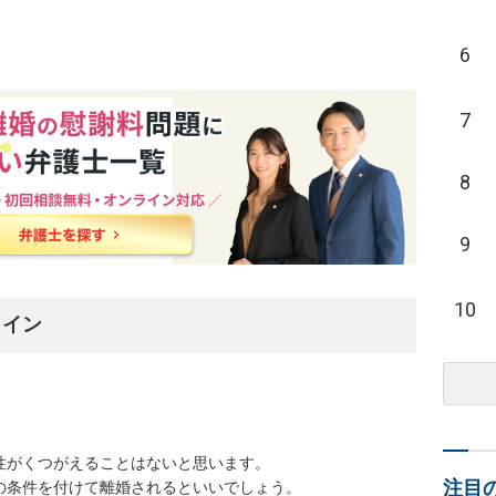
6
7
8
9
10
ライン
がくつがえることはないと思います。

注目
の条件を付けて離婚されるといいでしょう。