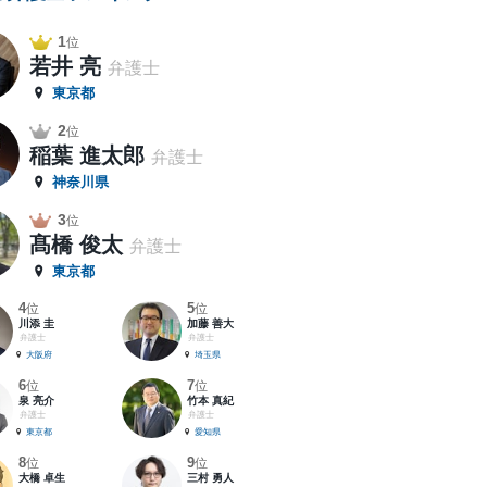
1
位
若井 亮
弁護士
東京都
2
位
稲葉 進太郎
弁護士
神奈川県
3
位
髙橋 俊太
弁護士
東京都
4
5
位
位
川添 圭
加藤 善大
弁護士
弁護士
大阪府
埼玉県
6
7
位
位
泉 亮介
竹本 真紀
弁護士
弁護士
東京都
愛知県
8
9
位
位
大橋 卓生
三村 勇人