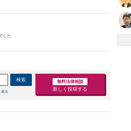
でした
検索
無料法律相談
新しく投稿する
 違法