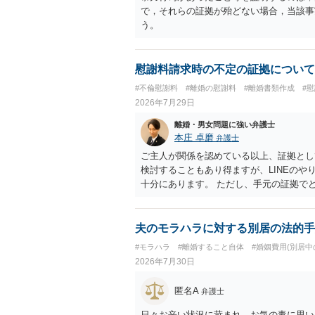
で，それらの証拠が殆どない場合，当該事
う。
慰謝料請求時の不定の証拠について
#不倫慰謝料
#離婚の慰謝料
#離婚書類作成
#
2026年7月29日
離婚・男女問題に強い弁護士
本庄 卓磨
弁護士
ご主人が関係を認めている以上、証拠とし
検討することもあり得ますが、LINEの
十分にあります。 ただし、手元の証拠で
護士に相談されることをおすすめします。
夫のモラハラに対する別居の法的手
#モラハラ
#離婚すること自体
#婚姻費用(別居中
2026年7月30日
匿名A
弁護士
日々お辛い状況に苛まれ、お気の毒に思い