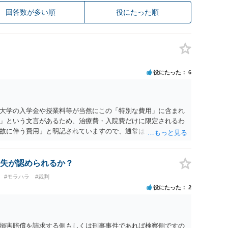
回答数が多い順
役にたった順
役にたった
6
大学の入学金や授業料等が当然にこの「特別な費用」に含まれ
」という文言があるため、治療費・入院費だけに限定されるわ
故に伴う費用」と明記されていますので、通常は、病気や事故
これに類する特別支出を念頭に置いた条項と読むのが自然で
受験費用などの教育費についてまで、「この条項があるから当
いと思われます。なお、通常、大学進学費用をどこまで負担す
失が認められるか？
か、子どもの年齢、大学進学についての父母の認識、父母の学
#モラハラ
#裁判
踏まえて個別に検討することになります。公正証書の他の条項
役にたった
2
に定められているか、大学進学に関する定めの有無、「教育
ついて確認する必要があると考えられます。
損害賠償を請求する側もしくは刑事事件であれば検察側ですの