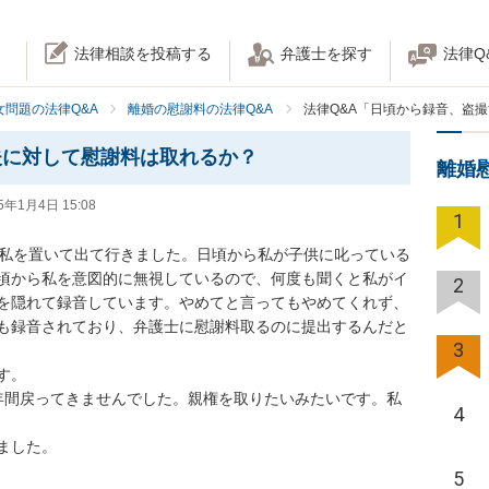
法律相談を投稿する
弁護士を探す
法律Q
女問題の法律Q&A
離婚の慰謝料の法律Q&A
法律Q&A「日頃から録音、盗
夫に対して慰謝料は取れるか？
離婚
5年1月4日 15:08
1
と私を置いて出て行きました。日頃から私が子供に叱っている
頃から私を意図的に無視しているので、何度も聞くと私がイ
2
を隠れて録音しています。やめてと言ってもやめてくれず、
も録音されており、弁護士に慰謝料取るのに提出するんだと
3
。

年間戻ってきませんでした。親権を取りたいみたいです。私
4
ました。
5