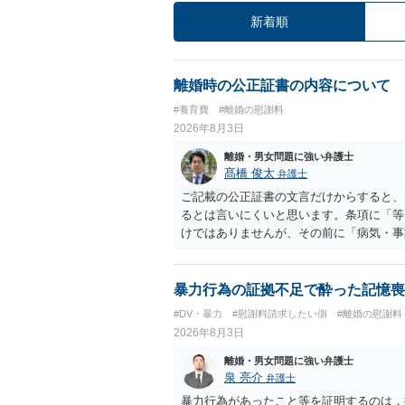
新着順
離婚時の公正証書の内容について
#養育費
#離婚の慰謝料
2026年8月3日
離婚・男女問題に強い弁護士
髙橋 俊太
弁護士
ご記載の公正証書の文言だけからすると、
るとは言いにくいと思います。条項に「等
けではありませんが、その前に「病気・事
によって臨時に必要となった医療費その他
す。したがって、大学の入学金、授業料、
然に半額を請求できる」とまでは言いにく
暴力行為の証拠不足で酔った記憶喪
べきかについては、離婚時の合意内容のほ
#DV・暴力
#慰謝料請求したい側
#離婚の慰謝料
歴・収入・資産状況、進学先や費用などを
2026年8月3日
において、養育費の終期についてどのよう
費」「進学費用」に関する定めの有無等に
離婚・男女問題に強い弁護士
泉 亮介
弁護士
暴力行為があったこと等を証明するのは，