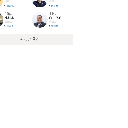
弁護士
弁護士
東京都
東京都
10
11
位
位
小杉 和
白井 弘昭
弁護士
弁護士
京都府
愛知県
もっと見る