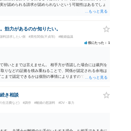
実が認められる請求が認められないという可能性はあるでしょ
。効力があるのか知りたい。
慰謝料請求したい側
#異性関係(不貞等)
#離婚協議
役にたった
1
て弱いとまでは言えません。 相手方が否認した場合には裁判を
やり取りなどの証拠を積み重ねることで、関係が認定される余地は
どこまで認定できるかは個別の事情によりますので、お早めに弁
続き相談
の生活費など)
#調停
#離婚の慰謝料
#DV・暴力
ます。 弁護士が離婚のお手伝いをする場合、お相手である夫に