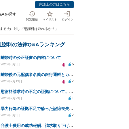
弁護士の方はこちら
&Aを探す
閲覧履歴
マイリスト
ログイン
撮する夫に対して慰謝料は取れるか？」
慰謝料の法律Q&Aランキング
離婚時の公正証書の内容について
6
2026年8月3日
離婚後の元配偶者名義の銀行通帳とカードの処分方法について
2
2026年7月13日
慰謝料請求時の不定の証拠について。効力があるのか知りたい。
1
2026年7月29日
暴力行為の証拠不足で酔った記憶喪失が認められるか？
2
2026年8月3日
弁護士費用の成功報酬、請求取り下げで減額可能か？