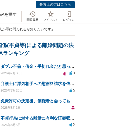
弁護士の方はこちら
&Aを探す
閲覧履歴
マイリスト
ログイン
の人が罪に問われるか知りたいです」
関係(不貞等)による離婚問題の法
&Aランキング
ダブル不倫・借金・手切れ金だと思っていたお金を1年後いまさら脅迫罪として通知書が来てまとめて請求
3
2026年7月30日
弁護士に浮気相手への慰謝料請求を依頼する費用相場は？
5
2026年7月28日
免責許可の決定後、債権者と会ってもいいのか？
2026年8月1日
不貞行為に対する離婚に有利な証拠収集方法と法的手続きについて
2
2026年8月5日