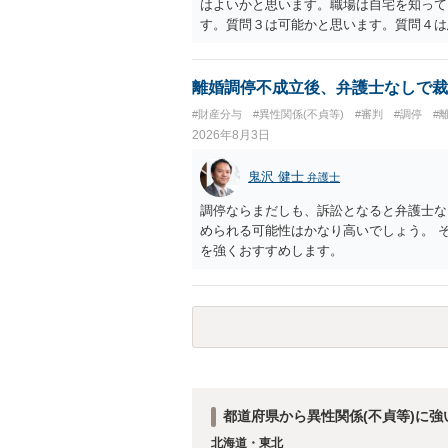
はよいかと思います。職場は自宅を知って
ば，訴訟に進むしかなくなるようにも思い
す。質問３は可能かと思います。質問４は
検討した方がよいようにも思います。
相手方からの離婚は拒否しても仮に訴訟さ
い、相続権が発生します。合意があれば法
能です。質問７は不貞行為の写真データ（
離婚調停不成立後、弁護士なしで裁
のであれば十分かと思います。ご参考にし
#財産分与
#異性関係(不貞等)
#審判
#調停
#
2026年8月3日
鬼沢 健士
弁護士
調停ならまだしも、訴訟となると弁護士な
められる可能性はかなり高いでしょう。 
を強くおすすめします。
都道府県から異性関係(不貞等)に
北海道・東北