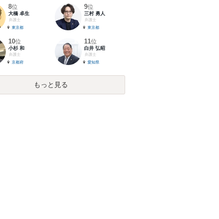
8
9
位
位
大橋 卓生
三村 勇人
弁護士
弁護士
東京都
東京都
10
11
位
位
小杉 和
白井 弘昭
弁護士
弁護士
京都府
愛知県
もっと見る