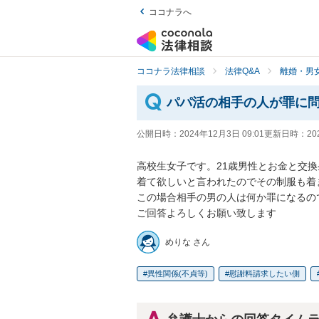
ココナラへ
ココナラ法律相談
法律Q&A
離婚・男
パパ活の相手の人が罪に
公開日時：
2024年12月3日 09:01
更新日時：
20
高校生女子です。21歳男性とお金と交
着て欲しいと言われたのでその制服も着ま
この場合相手の男の人は何か罪になるので
ご回答よろしくお願い致します
めりな さん
異性関係(不貞等)
慰謝料請求したい側