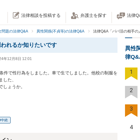
法律相談を投稿する
弁護士を探す
法律Q
女問題の法律Q&A
異性関係(不貞等)の法律Q&A
法律Q&A「パパ活の相手
問われるか知りたいです
異性
律Q
24年12月8日 12:01
1
換条件で性行為をしました。車で生でしました。他校の制服を
した、

しょうか。

2
3
中絶
4