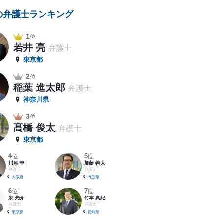
の弁護士ランキング
1
位
若井 亮
弁護士
東京都
2
位
稲葉 進太郎
弁護士
神奈川県
3
位
髙橋 俊太
弁護士
東京都
4
5
位
位
川添 圭
加藤 善大
弁護士
弁護士
大阪府
埼玉県
6
7
位
位
泉 亮介
竹本 真紀
弁護士
弁護士
東京都
愛知県