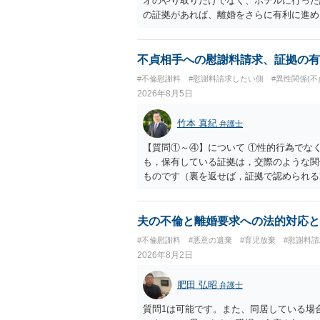
オのやり取りだけでなく、ホテルに行った
の証拠があれば、離婚をさらに有利に進め
きると思われます。 ただし、不貞発覚後
がありますので、ご注意ください。 以上
不貞相手への慰謝料請求、証拠の有
#不倫慰謝料
#慰謝料請求したい側
#異性関係(不
2026年8月5日
竹本 真紀
弁護士
【質問①～④】について ①性的行為でな
も，保有している証拠は，交際のような関
ものです（裏を返せば，証拠で認められる
ら，慰謝料請求を進めることでよいと思い
して，この点を考慮されることになるかも
を検討するのがよいと思います。今ある証
夫の不倫と離婚要求への法的対応と
あれば，前向きに検討を進めるという考え
#不倫慰謝料
#悪意の遺棄
#育児放棄
#慰謝料
とが前提であり，その価値と夫との関係と
2026年8月2日
れば，どのような内容の委任なのか不明で
訴訟にするか，その点の見極めや，相手方
肥田 弘昭
弁護士
かによって，考え方・進め方は変わってく
払を拒否するのであれば，本人（行政書士
質問1は可能です。また、同居している場
に思います。減額で折り合えるなら本人様