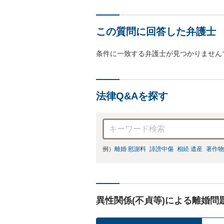
この質問に回答した弁護士
条件に一致する弁護士が見つかりません
法律Q&Aを探す
例）
離婚 慰謝料
誹謗中傷
相続 遺産
著作物
異性関係(不貞等)による離婚問