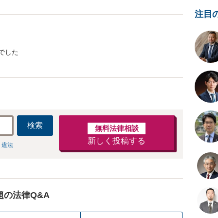
注目
でした
検索
無料法律相談
新しく投稿する
 違法
題の法律Q&A