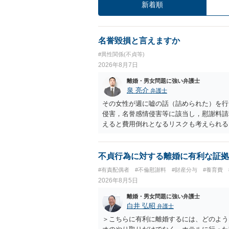
新着順
名誉毀損と言えますか
#異性関係(不貞等)
2026年8月7日
離婚・男女問題に強い弁護士
泉 亮介
弁護士
その女性が週に嘘の話（詰められた）を行
侵害，名誉感情侵害等に該当し，慰謝料請
えると費用倒れとなるリスクも考えられる
不貞行為に対する離婚に有利な証拠
#有責配偶者
#不倫慰謝料
#財産分与
#養育費
2026年8月5日
離婚・男女問題に強い弁護士
白井 弘昭
弁護士
＞こちらに有利に離婚するには、どのよう