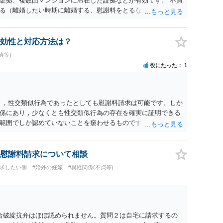
証拠、複数回マンションに滞在した証拠などが有効です。 不貞
る（離婚したい時期に離婚する、慰謝料をとるなど）ことがで
、長期間同居を続けると、不貞を許したとの評価につながる場合
、ご参考まで。
効性と対応方法は？
貞等)
役にたった
1
く，性交類似行為であったとしても慰謝料請求は可能です。しか
係にあり，少なくとも性交類似行為の存在を確実に証明できる
範囲でしか認めていないことを窺わせるものです。）。ですか
ます。 ただ．慰謝料額については，婚姻破綻に至っていないと
しれません。 ②夫との今後のことを考えて書いてもらうか否か
拠以上のことを証明（証明力を強めることも含む）できるので
慰謝料請求について相談
方でもよいでしょう。慰謝料請求としては証拠として使えるこ
請求したい側
#婚外の妊娠
#異性関係(不貞等)
の均衡のように思います。 ③行政書士に委任をしているのであ
すが，その行政書士との協議になると思います。請求するか，
は性交類似行為は認めているのか，それさえも否定しているの
ると思います。 ④性交類似行為を認めているにもかかわらず支
でも同じだと思います。）への対応ではあまり変わらないよう
合破綻抗弁はほぼ認められません。質問２は自宅に請求するの
の交渉でもよいように思いますが，ゼロかどうかの観点であれ