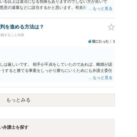
いる以上は違法になる危険もありますのでしない方が良いで
ます。そうしますと，お近くの弁護士に相談して進めることを
悪意の遺棄などに該当するかと思います。有責配偶者ですので
れても法的に成立しません。質問５は認知すると養育費支払
的に可能ですが法律で強制することはできません。質問６は可
ハメ撮り）、第三者撮影の腕組み写真、夫の自白録音まである
判を進める方法は？
てください。
離婚すること自体
役にたった
1
しは厳しいです。 相手が不貞をしていたのであれば、離婚が認
そうすると勝てる事案をしっかり勝ちにいくためにも弁護士委任
もっとみる
強い弁護士を探す