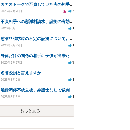
カカオトークで不貞していた夫の相手を特定したい
2
2026年7月20日
不貞相手への慰謝料請求、証拠の有効性と対応方法は？
1
2026年8月5日
慰謝料請求時の不定の証拠について。効力があるのか知りたい。
1
2026年7月29日
身体だけの関係の相手に子供が出来たと言われ認知、養育費を要求されているが自身の子供か分からない
3
2026年7月17日
名誉毀損と言えますか
1
2026年8月7日
離婚調停不成立後、弁護士なしで裁判を進める方法は？
1
2026年8月3日
もっと見る