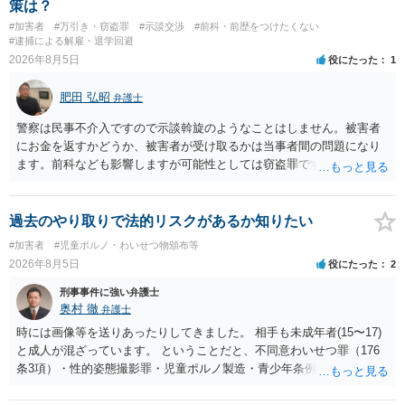
策は？
が私の弁護経験では多くなった印象です（最終的には不起訴ないし各
#加害者
#万引き・窃盗罪
#示談交渉
#前科・前歴をつけたくない
都道府県の迷惑防止条例違反になることもあります）。2度としないこ
#逮捕による解雇・退学回避
とをお勧めいたします。ご参考にしてください。
2026年8月5日
役にたった
1
肥田 弘昭
弁護士
警察は民事不介入ですので示談斡旋のようなことはしません。被害者
にお金を返すかどうか、被害者が受け取るかは当事者間の問題になり
ます。前科なども影響しますが可能性としては窃盗罪ですので、逮捕
勾留や略式起訴などの可能性もあります。ご参考にしてください。
過去のやり取りで法的リスクがあるか知りたい
#加害者
#児童ポルノ・わいせつ物頒布等
2026年8月5日
役にたった
2
刑事事件に強い弁護士
奥村 徹
弁護士
時には画像等を送りあったりしてきました。 相手も未成年者(15〜17)
と成人が混ざっています。 ということだと、不同意わいせつ罪（176
条3項）・性的姿態撮影罪・児童ポルノ製造・青少年条例違反（わいせ
つ行為 児童ポルノ要求）などが検討されます。 重い罪もあるの
で、警察にバレれば、それなりの捜査を受けるでしょう。