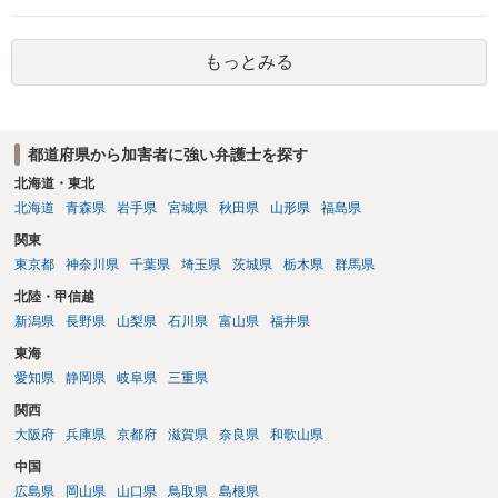
断されれば処罰規定がない状態になると思います。 ②民事的には傷害
部分が否定されますので，暴行行為自体による損害（慰謝料的なもの
もっとみる
になるでしょうか…）だけが対象となってきます。
都道府県から加害者に強い弁護士を探す
北海道・東北
北海道
青森県
岩手県
宮城県
秋田県
山形県
福島県
関東
東京都
神奈川県
千葉県
埼玉県
茨城県
栃木県
群馬県
北陸・甲信越
新潟県
長野県
山梨県
石川県
富山県
福井県
東海
愛知県
静岡県
岐阜県
三重県
関西
大阪府
兵庫県
京都府
滋賀県
奈良県
和歌山県
中国
広島県
岡山県
山口県
鳥取県
島根県