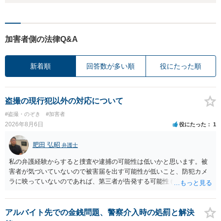
加害者側の法律Q&A
新着順
回答数が多い順
役にたった順
盗撮の現行犯以外の対応について
#盗撮・のぞき
#加害者
2026年8月6日
役にたった
1
肥田 弘昭
弁護士
私の弁護経験からすると捜査や逮捕の可能性は低いかと思います。被
害者が気づいていないので被害届を出す可能性が低いこと、防犯カメ
ラに映っていないのであれば、第三者が告発する可能性も低いこと、
証拠は削除されていることからです。但し、「電車内で携帯で対面に
座る女性を盗撮(全体像写真1枚と5秒程度の動画)してしまいました。下
着や胸など強調したものではありません。」とありますが、少なくと
アルバイト先での金銭問題、警察介入時の処罰と解決
も捜査段階では性的姿態等撮影罪の被疑事実で逮捕勾留されるケース