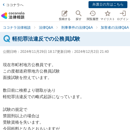
弁護士の方はこちら
ココナラへ
投稿する
探す
閲覧履歴
マイリスト
ログイン
ココナラ法律相談
法律Q&A
刑事事件の法律Q&A
加害者の法律Q&A
軽犯罪法違反での公務員試験
公開日時：
2024年11月29日 18:17
更新日時：
2024年12月2日 21:40
現在市町村地方公務員です。

この度都道府県地方公務員試験

面接試験を控えています。

数日前に検察より聴取があり

軽犯罪法違反での略式起訴になっています。

試験の規定で

禁固刑以上の場合は

受験資格を失います。

今回科料となるとおもいますが
