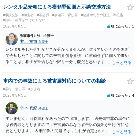
レンタル品売却による横領罪回避と示談交渉方法
#示談交渉
#加害者
#不起訴
#横領罪・背任罪
#逮捕や勾留の阻止・準抗告
#前科・前歴をつけたくない
2026年8月5日
役にたった
1
刑事事件に強い弁護士
井上 祐司
弁護士
レンタルをした会社がどこか分かりませんが、借りていたものを無断
で売却したことに関しての被害弁償を弁護士に依頼せずに個人で進め
ることは、相手が拒否しない限り十分可能だと思います。 見積を出し
てもらって、それが妥当か（正規品の市場価格と大きく齟齬がない
か）、弁護士に法律相談において助言をもらえば足りるでしょう。
車内での事故による被害届対応についての相談
#暴行・傷害罪
#加害者
2026年8月5日
役にたった
4
竹本 真紀
弁護士
すいません。回答漏れがあったので追加します。 過失傷害罪の場合に
は親告罪となりますので，被害届のみならず告訴の提出が相手方に必
要となります。 因果関係の問題では，これが否定されれば ①刑事的に
は傷害が否定されるので，故意が認められれば暴行罪，過失のみと判