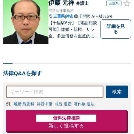
伊藤 元祥
弁護士
三重県
河芸法律事務所
三重県
津市
千里駅
から徒歩6分
|
【千里駅6分】【電話相談
詳細を見
可能】離婚・親権、サラ
る
金、多重債務を重点的に取
り扱っております。 借金及
び交通事故の相談は、初回
30分につき無料です。弁護
士が客観的な視点で状況を
把握し、最適な解決策をご
法律Q&Aを探す
提案いたします。ぜひご相
談ください。
検索
例）
離婚 慰謝料
誹謗中傷
相続 遺産
著作物 違法
無料法律相談
新しく投稿する