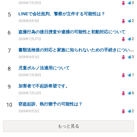
3
2026年7月25日
5
LINEで会社批判、警察が立件する可能性は？
2
2026年8月3日
6
盗撮行為の後日捜査や逮捕の可能性と初動対応について
2
2026年7月27日
7
書類送検後の対応と家族に知られないための手続きについて相談
3
2026年8月2日
8
児童ポルノ法適用について
1
2026年7月30日
9
加害者で不起訴希望です。
6
2026年7月12日
10
窃盗起訴、執行猶予の可能性は？
2
2026年8月3日
もっと見る