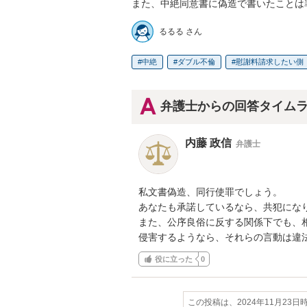
また、中絶同意書に偽造で書いたことは
るるる さん
中絶
ダブル不倫
慰謝料請求したい側
弁護士からの回答タイム
内藤 政信
弁護士
私文書偽造、同行使罪でしょう。

あなたも承諾しているなら、共犯になり
また、公序良俗に反する関係下でも、相
侵害するようなら、それらの言動は違
役に立った
0
この投稿は、2024年11月23