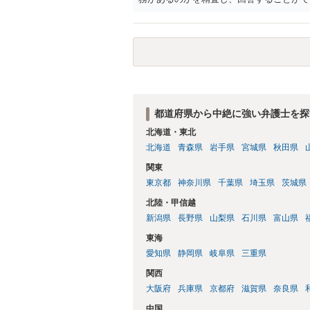
応していくことになります。 これ以上の
特に重要な点としては、合意事項以外には
り込んでおくことです。 お金を払うにし
ようにしてください。
都道府県から中絶に強い弁護士を探
北海道・東北
北海道
青森県
岩手県
宮城県
秋田県
関東
東京都
神奈川県
千葉県
埼玉県
茨城県
北陸・甲信越
新潟県
長野県
山梨県
石川県
富山県
東海
愛知県
静岡県
岐阜県
三重県
関西
大阪府
兵庫県
京都府
滋賀県
奈良県
中国