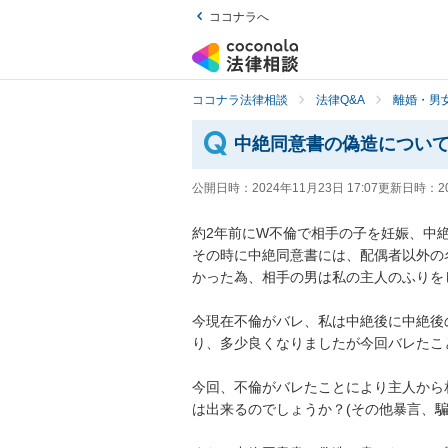
ココナラへ
ココナラ法律相談
法律Q&A
離婚・男
中絶同意書の偽造につい
公開日時：
2024年11月23日 17:07
更新日時：
2
約2年前にW不倫で相手の子を妊娠、中絶
その時に中絶同意書には、配偶者以外の
かった為、相手の男は私の主人のふりを
今現在不倫がバレ、私は中絶後に中絶後
り、多少良くなりましたが今回バレたこ
今回、不倫がバレたことにより主人から
は出来るのでしょうか？(その他暴言、騙