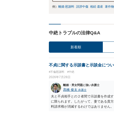
例）
離婚 慰謝料
誹謗中傷
相続 遺産
著作物
中絶トラブルの法律Q&A
新着順
不貞に関する示談書と示談金につい
#不倫慰謝料
#中絶
2026年7月28日
離婚・男女問題に強い弁護士
髙橋 俊太
弁護士
夫と不貞相手との２者間で示談書を作成す
に限られます。したがって、妻である貴方
料請求権が消滅するわけではありません。
談は夫と不貞相手との間の清算に限るもの