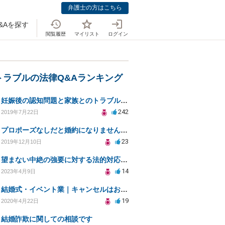
弁護士の方はこちら
&Aを探す
閲覧履歴
マイリスト
ログイン
トラブルの法律Q&Aランキング
妊娠後の認知問題と家族とのトラブル解決策を求めて
242
2019年7月22日
プロポーズなしだと婚約になりませんか？
23
2019年12月10日
望まない中絶の強要に対する法的対応と自己防衛策
14
2023年4月9日
結婚式・イベント業｜キャンセルはお客様都合？コロナによる結婚式キャンセルのトラブル対処（編集部投稿）
19
2020年4月22日
結婚詐欺に関しての相談です