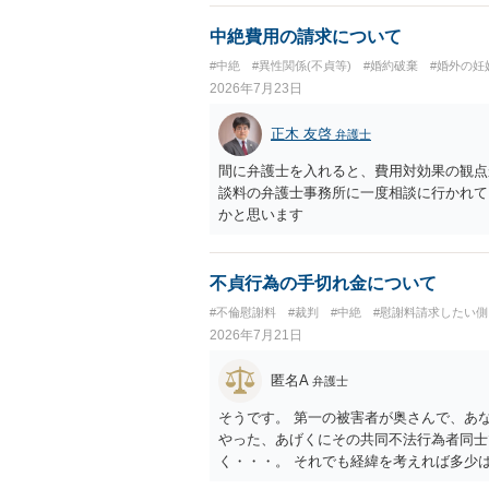
ものではない」旨を明記しておく方が安全
間に限る」と対象を明確にすべきです。 
中絶費用の請求について
によっては、後に貴方が不貞相手へ慰謝料
#中絶
#異性関係(不貞等)
#婚約破棄
#婚外の妊
されている」「夫側から支払を受けた」な
2026年7月23日
性があります。そのため、示談金の趣旨、
す。示談金１８０万円の妥当性については
正木 友啓
弁護士
内容、妊娠・中絶に至る経緯等によって変
精神的負担が考慮されることはありますが
間に弁護士を入れると、費用対効果の観点
婚期待を理由とする損害については争い得
談料の弁護士事務所に一度相談に行かれて
額は、夫が不貞相手に支払う示談金額だけ
かと思います
婦関係への影響、離婚・別居の有無、相手
護士への個別相談も検討なさった方がよい
不貞行為の手切れ金について
#不倫慰謝料
#裁判
#中絶
#慰謝料請求したい側
2026年7月21日
匿名A
弁護士
そうです。 第一の被害者が奥さんで、あ
やった、あげくにその共同不法行為者同士
く・・・。 それでも経緯を考えれば多少