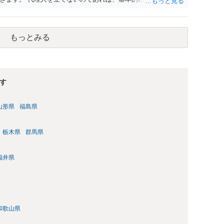
要求を回避するためには、合意内容を書面しておくことです。
貸し借りが無いことを確認する条項（清算条項）をきちんと盛
ても、紛争が蒸し返されないよう、合意書を作成して取り交わす
もっとみる
す
山形県
福島県
栃木県
群馬県
福井県
和歌山県