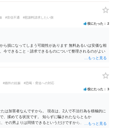
です。また、清算条項を入れる場合にも、「夫と不貞相手との
他方、不貞相手が夫から示談金を受け取る場合、その名目や内容
請求する際、不貞相手側から「すでに夫との間で一定の清算が
娠
#音信不通
#慰謝料請求したい側
どと（その当否は別として）反論等されてこじれてしまう可能
役にたった
2
清算対象、妻の請求権への影響を明確にしておくことが重要で
、中絶、精神的苦痛、通院・治療の有無、診断内容、夫の説明
わります。中絶について双方同意があったとしても、身体的・
、夫が当初から離婚できないと伝えていた事情があるなら、結
から損になってしまう可能性があります 無料あるいは安価な相
る部分もあります。 なお、貴方から不貞相手へ請求する慰謝料
、今できること・請求できるものについて整理されるのがよい
で決まるものではありません。不貞期間、回数、婚姻期間、夫
方の認識等によって判断されます。 今後の状況等に応じて、弁
でしょう。
#婚外の妊娠
#恐喝・脅迫への対応
役にたった
3
なたは加害者なんですから。 現在は、2人で不法行為を積極的に
で、揉めてる状況です。 知らずに騙されたならともか
は、その男よりは同情できるというだけですから。