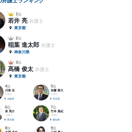
の弁護士ランキング
1
位
若井 亮
弁護士
東京都
2
位
稲葉 進太郎
弁護士
神奈川県
3
位
髙橋 俊太
弁護士
東京都
4
5
位
位
川添 圭
加藤 善大
弁護士
弁護士
大阪府
埼玉県
6
7
位
位
泉 亮介
竹本 真紀
弁護士
弁護士
東京都
愛知県
8
9
位
位