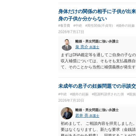
身体だけの関係の相手に子供が出来
身の子供か分からない
#養育費
#中絶
#異性関係(不貞等)
#婚外の妊娠
2026年7月17日
離婚・男女問題に強い弁護士
泉 亮介
弁護士
まずはDNA鑑定等を通してご自身の子な
収入補償については、そもそも支払義務自
て、そのことから当然に補償義務が発生す
であれば、依頼をするかしないかは別とし
う。
未成年の息子の妊娠問題での示談交
#中絶
#婚外の妊娠
#慰謝料請求された側
#親
2026年7月10日
離婚・男女問題に強い弁護士
若井 亮
弁護士
初めまして。 ご相談内容を拝見しました
要はなくなりますし、新たな要求（金銭請
務があるのかを精査し、回答することがで