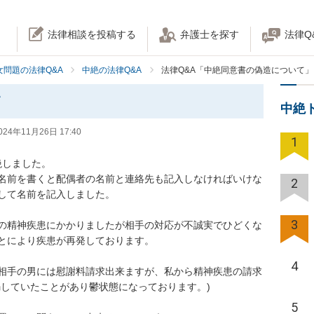
法律相談を投稿する
弁護士を探す
法律Q
女問題の法律Q&A
中絶の法律Q&A
法律Q&A「中絶同意書の偽造について」
て
中絶
024年11月26日 17:40
1
しました。

名前を書くと配偶者の名前と連絡先も記入しなければいけな
2
して名前を記入しました。

3
の精神疾患にかかりましたが相手の対応が不誠実でひどくな
とにより疾患が再発しております。

4
相手の男には慰謝料請求出来ますが、私から精神疾患の請求
していたことがあり鬱状態になっております。)

5