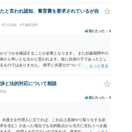
たと言われ認知、養育費を要求されているが自
#子の認知
#不倫慰謝料
役にたった
3
のかどうかを確認することが必要となります。 また妊娠期間中の
体から争いとなるかと思われます。仮に自身の子であったとし
るものではありません。 相手に弁護士がついているということ
て一度ご自身も個別に弁護士に相談をされたほうが良いでしょ
渉と法的対応について相談
族関係
役にたった
4
。 弁護士を代理人に立てれば、これ以上直接やり取りをする必
求を含む）があった場合でも法的観点から当方に支払うべき義
きます。 代理人を立てないのであれば、基本的にはご自身で対