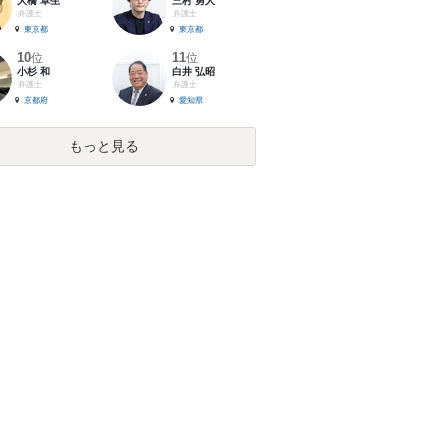
大橋 卓生
三村 勇人
弁護士
弁護士
東京都
東京都
10
11
位
位
小杉 和
白井 弘昭
弁護士
弁護士
京都府
愛知県
もっと見る