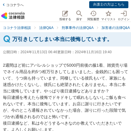
弁護士の方はこちら
ココナラへ
投稿する
探す
閲覧履歴
マイリスト
ログイン
ココナラ法律相談
法律Q&A
刑事事件の法律Q&A
加害者の法律Q&A
万引きしてしまい本当に後悔しています。
公開日時：
2024年11月13日 06:46
更新日時：
2024年11月16日 19:40
2週間ほど前にアパレルショップで5000円前後の服1着、雑貨売り場
でネイル用品を約5つ程万引きしてしまいました。金銭的にも困って
いて、うつ病も持っています。同棲している彼氏もいて、家族にも
迷惑かけたくないし、彼氏にも絶望されたくありません。本当に本
当に後悔しています。やっぱり後日逮捕などありますか？

毎日逮捕を考えたら後悔でドキドキして眠れもしないしご飯も食べ
れないです。本当に後悔しています。お店に謝りに行きたいです
が、今のところ通報されていなかった場合、謝りに行った段階で気
づかれ通報されるのではと怖いです。

後日逮捕など、私は今どうするべきなのか教えていただきたいで
す。よろしくお願いします。