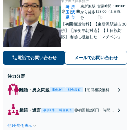
東所沢法律事務所
東所沢駅
営業時間：08:00~
埼
所
23:00（土日祝
玉
沢
から徒歩1
|
県
市
日）
分
【初回相談無料】【東所沢駅徒歩30
秒】【深夜早朝対応】【土日祝対
応】地域に根差した「マチベン」と
して、みなさまの法律トラブルに真
剣に向き合います。ご都合に合わせ
て出張相談も承ります。リーズナブ
電話でお問い合わせ
メールでお問い合わせ
ルな料金体系をご提供しています。
注力分野
離婚・男女問題
【初回相談無料】
事例3件
料金表有
【東所沢駅徒歩30
秒】【深夜早朝対
応】【土日祝対
相続・遺言
🟢初回相談0円・時間無
事例4件
料金表有
応】中高年離婚／
制限🟢相続の相談はな
財産分与／不貞慰
んでもお問合せくださ
謝料請求／養育費
他1分野を表示
い！遺産分割／遺言書