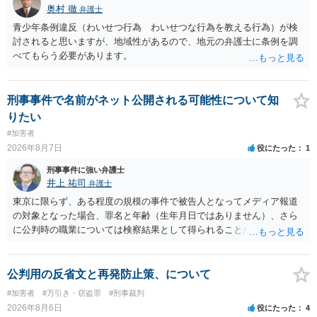
奥村 徹
弁護士
極めて低いと思います。 連絡が来ることはないでしょう。
青少年条例違反（わいせつ行為 わいせつな行為を教える行為）が検
討されると思いますが、地域性があるので、地元の弁護士に条例を調
べてもらう必要があります。
刑事事件で名前がネット公開される可能性について知
りたい
#加害者
2026年8月7日
役にたった
1
刑事事件に強い弁護士
井上 祐司
弁護士
東京に限らず、ある程度の規模の事件で被告人となってメディア報道
の対象となった場合、罪名と年齢（生年月日ではありません）、さら
に公判時の職業については検察結果として得られることが通常です。
公判用の反省文と再発防止策、について
#加害者
#万引き・窃盗罪
#刑事裁判
2026年8月6日
役にたった
4