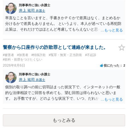
刑事事件に強い弁護士
井上 祐司
弁護士
率直なことを言いますと、手書きかＰＣかで差異はなく、まとめるか
分けるかで差異もありません。 というより、本人が述べている再犯防
止策は、それだけではほとんど考慮してもらえないと思った方が良い
です。 提出するのであれば、 ・具体的に自身が受けているプログラム
やカウンセリング・治療の内容 ・利用している再犯防止策（例えば保
護観察所と連携した職業支援の内容や具体的な就労・監督状況） ・監
警察から口座作りの詐欺罪として連絡が来ました。
督者の証言 など、証拠で担保された客観性と実現可能性があるもので
#被害者
#加害者
#特殊詐欺
#冤罪・無実・正当防衛
#不起訴
なければあまり意味がありません。 もともと執行猶予が狙える事案で
#前科・前歴をつけたくない
あれば本人の反省の言葉だけで十分であり、実刑となるか微妙な事案
2026年8月6日
役にたった
2
では、本人が再発防止策をいくら述べてもほとんど効果は望めないと
刑事事件に強い弁護士
いうのが実感です。
井上 祐司
弁護士
個別の取り調べの前に切羽詰まった状況下で、インターネットの一般
的な法律相談でご回答を求めても、望む回答は得られないと思いま
す。 お手数ですが、どのような状況下で、いつ、だれからどのような
経緯で口座の提供を頼まれ開設したか、それによる詐欺等の収益がど
の程度だと聞いているのかということについて、お近くで詳細な法律
相談を受けられたうえで対処方法を探された方がよいと思われます。
もっとみる
一般論でいえば、任意取り調べの場合、ＩＣレコーダーを持参して取
り調べ内容を録音することは必須だと考えます。