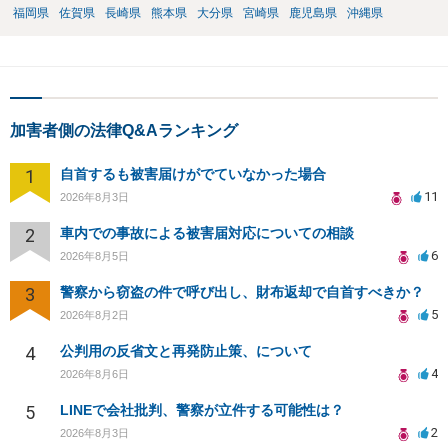
福岡県
佐賀県
長崎県
熊本県
大分県
宮崎県
鹿児島県
沖縄県
加害者側の法律Q&Aランキング
1
自首するも被害届けがでていなかった場合
11
2026年8月3日
2
車内での事故による被害届対応についての相談
6
2026年8月5日
3
警察から窃盗の件で呼び出し、財布返却で自首すべきか？
5
2026年8月2日
4
公判用の反省文と再発防止策、について
4
2026年8月6日
5
LINEで会社批判、警察が立件する可能性は？
2
2026年8月3日