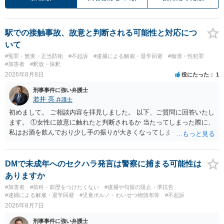
駅での接触事故、故意と判断される可能性と対応につ
いて
#冤罪・無実・正当防衛
#不起訴
#逮捕による解雇・退学回避
#痴漢・性犯罪
#加害者
#釈放・保釈
2026年8月8日
役にたった
1
刑事事件に強い弁護士
若井 亮
弁護士
初めまして。 ご相談内容を拝見しました。 以下、ご質問に回答いたし
ます。 ①女性に故意に触れたと判断されるか 当たってしまった際に、
私はお酒を飲んでおり少し手の振りが大きくなってしまっていたこと
も事実です。それが仮に、私が気がついていない防犯カメラに写って
いた場合、故意だと判定されやすいのでしょうか？ お伺いする限り、
故意があると判断されることは無いかと思います。 ②逮捕、呼び出し
DMで未成年へのセクハラ発言は警察に捕まる可能性は
の可能性 この行為により、痴漢やその他の犯罪を犯したとして、逮
ありますか
捕、呼び出しされる可能性はどれほどでしょうか？ 誤って当たってし
#加害者
#前科・前歴をつけたくない
#逮捕や勾留の阻止・準抗告
まっただけであり、さらにその場で女性等のアクションが無かったこ
#逮捕による解雇・退学回避
#児童ポルノ・わいせつ物頒布等
#不起訴
とからすると、この後に呼び出される可能性は極めて低いと思いま
2026年8月7日
す。 ③逮捕呼び出しまでの期間 大体どれほどの期間逮捕呼び出しの可
刑事事件に強い弁護士
能性があると考えれば良いのでしょうか？ 逮捕や呼び出しの可能性は