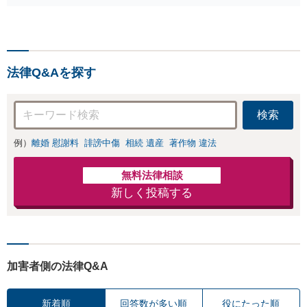
増額・減額請求な
作成／遺留分侵害額請
どはお任せくださ
求／相続人調査など。
い。双方納得した
相続手続きから親や兄
後腐れがない解決
弟、親戚とのトラブル
に向けて、全力を
など幅広く対応。他士
尽くします。
法律Q&Aを探す
業とも連携可能です
【出張相談可】【東所
沢駅30秒】
検索
例）
離婚 慰謝料
誹謗中傷
相続 遺産
著作物 違法
無料法律相談
新しく投稿する
加害者側の法律Q&A
新着順
回答数が多い順
役にたった順