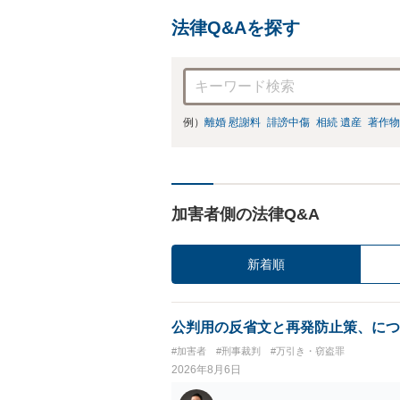
法律Q&Aを探す
例）
離婚 慰謝料
誹謗中傷
相続 遺産
著作物
加害者側の法律Q&A
新着順
公判用の反省文と再発防止策、につ
#加害者
#刑事裁判
#万引き・窃盗罪
2026年8月6日