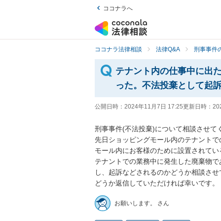
ココナラへ
ココナラ法律相談
法律Q&A
刑事事件の
テナント内の仕事中に出
った。不法投棄として起
公開日時：
2024年11月7日 17:25
更新日時：
20
刑事事件(不法投棄)について相談させてく
先日ショッピングモール内のテナントで
モール内にお客様のために設置されてい
テナントでの業務中に発生した廃棄物で
し、起訴などされるのかどうか相談させ
どうか返信していただければ幸いです。
お願いします。 さん