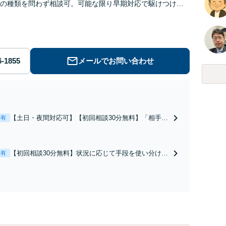
の種類を問わず相談可。可能な限り早期対応で駆けつけサ
労働】不当解雇・残業代請求はおまかせください
メールでお問い合わせ
【土日・夜間対応可】【初回相談30分無料】「相手方
表有
から書面を提示されたら、サインする前にご相談を」
経験豊富な弁護士が全力で交渉にあたります！相手方
と直接話す精神的負担を軽減「弁護士の交渉で慰謝料
【初回相談30分無料】状況に応じて手段を使い分け、
表有
金額アップ／減額交渉も対応可」【完全個室対応】
適切な方法で投稿の削除・発信者情報開示請求をおこ
ないます「企業やお店の風評被害対策／売り上げ低下
防止のために尽力」加害者側の対応可：開示請求の意
見照会が来たときの対処法、被害者との示談交渉