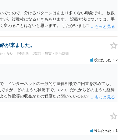
いですので、分けるパターンはあまり多くない印象です。 枚数
すが、複数枚になるときもあります。 記載方法については、手
く変わることはないと思います。 したがいまして、いずれも良
絡が来ました。
けたくない
#不起訴
#冤罪・無実・正当防衛
役にたった
2
で、インターネットの一般的な法律相談でご回答を求めても、
数ですが、どのような状況下で、いつ、だれからどのような経緯
よる詐欺等の収益がどの程度だと聞いているのかということに
れたうえで対処方法を探された方がよいと思われます。 一般論
ーダーを持参して取り調べ内容を録音することは必須だと考え
役にたった
1