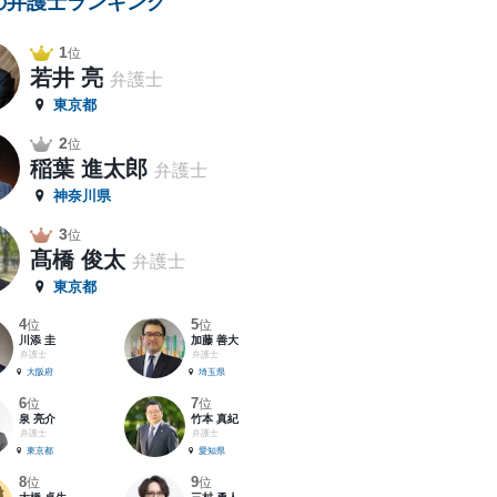
の弁護士ランキング
1
位
若井 亮
弁護士
東京都
2
位
稲葉 進太郎
弁護士
神奈川県
3
位
髙橋 俊太
弁護士
東京都
4
5
位
位
川添 圭
加藤 善大
弁護士
弁護士
大阪府
埼玉県
6
7
位
位
泉 亮介
竹本 真紀
弁護士
弁護士
東京都
愛知県
8
9
位
位