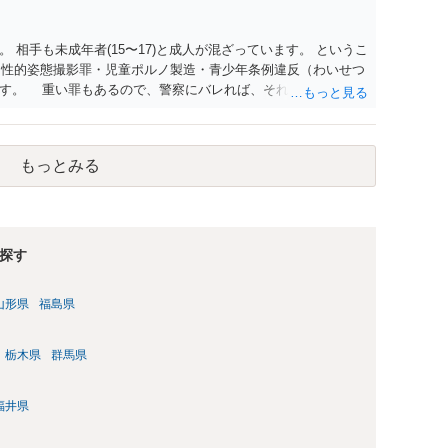
 相手も未成年者(15〜17)と成人が混ざっています。 というこ
）・性的姿態撮影罪・児童ポルノ製造・青少年条例違反（わいせつ
ます。 重い罪もあるので、警察にバレれば、それなりの捜査を
もっとみる
探す
山形県
福島県
栃木県
群馬県
福井県