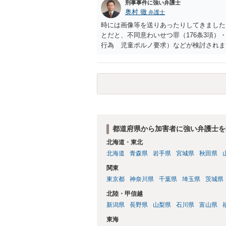
刑事事件に強い弁護士
奥村 徹
弁護士
時には画像等を送りあったりしてきました。
とだと、不同意わいせつ罪（176条3項
行為 児童ポルノ要求）などが検討され
受けるでしょう。
都道府県から加害者に強い弁護士を
北海道・東北
北海道
青森県
岩手県
宮城県
秋田県
関東
東京都
神奈川県
千葉県
埼玉県
茨城県
北陸・甲信越
新潟県
長野県
山梨県
石川県
富山県
東海