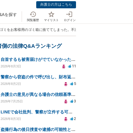
弁護士の方はこちら
&Aを探す
閲覧履歴
マイリスト
ログイン
いゴミをお客様用のゴミ箱に捨ててしまった。不法投棄として起訴されますか？」
者側の法律Q&Aランキング
自首するも被害届けがでていなかった場合
11
2026年8月3日
警察から窃盗の件で呼び出し、財布返却で自首すべきか？
5
2026年8月2日
弁護士の意見が異なる場合の信頼基準について教えてください
3
2026年7月25日
LINEで会社批判、警察が立件する可能性は？
2
2026年8月3日
盗撮行為の後日捜査や逮捕の可能性と初動対応について