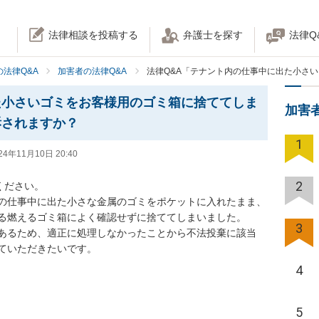
法律相談を投稿する
弁護士を探す
法律Q
法律Q&A
加害者の法律Q&A
法律Q&A「テナント内の仕事中に出た小さ
た小さいゴミをお客様用のゴミ箱に捨ててしま
加害
訴されますか？
1
24年11月10日 20:40
2
ださい。

の仕事中に出た小さな金属のゴミをポケットに入れたまま、
る燃えるゴミ箱によく確認せずに捨ててしまいました。

3
あるため、適正に処理しなかったことから不法投棄に該当
ていただきたいです。

4
5