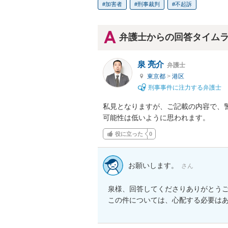
加害者
刑事裁判
不起訴
弁護士からの回答タイム
泉 亮介
弁護士
東京都
>
港区
刑事事件に注力する弁護士
私見となりますが、ご記載の内容で、
可能性は低いように思われます。
役に立った
0
お願いします。
さん
泉様、回答してくださりありがとうご
この件については、心配する必要は