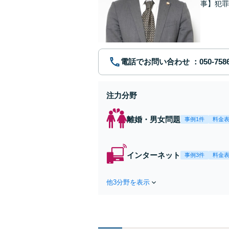
事】犯罪
ポート【
電話でお問い合わせ
注力分野
離婚・男女問題
事例1件
料金
インターネット
事例3件
料金
他3分野を表示