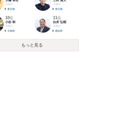
大橋 卓生
三村 勇人
弁護士
弁護士
東京都
東京都
10
11
位
位
小杉 和
白井 弘昭
弁護士
弁護士
京都府
愛知県
もっと見る