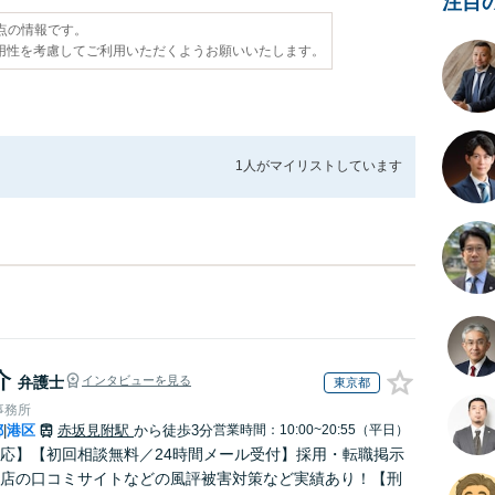
注目
時点の情報です。
用性を考慮してご利用いただくようお願いいたします。
1人が
マイリストしています
介
弁護士
インタビューを見る
東京都
事務所
都
港区
赤坂見附駅
から徒歩3分
営業時間：10:00~20:55（平日）
|
応】【初回相談無料／24時間メール受付】採用・転職掲示
店の口コミサイトなどの風評被害対策など実績あり！【刑