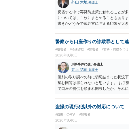
外山 大地
弁護士
反省する中で再発防止策に触れることが多
については、１枚にまとめることもありま
書きかどうかで裁判官に与える印象が大き
いかと考えます。
警察から口座作りの詐欺罪として連
#被害者
#特殊詐欺
#加害者
#前科・前歴をつ
2026年8月6日
刑事事件に強い弁護士
井上 祐司
弁護士
個別の取り調べの前に切羽詰まった状況下
望む回答は得られないと思います。 お手
で口座の提供を頼まれ開設したか、それに
ついて、お近くで詳細な法律相談を受けら
でいえば、任意取り調べの場合、ＩＣレコ
ます。
盗撮の現行犯以外の対応について
#盗撮・のぞき
#加害者
2026年8月6日