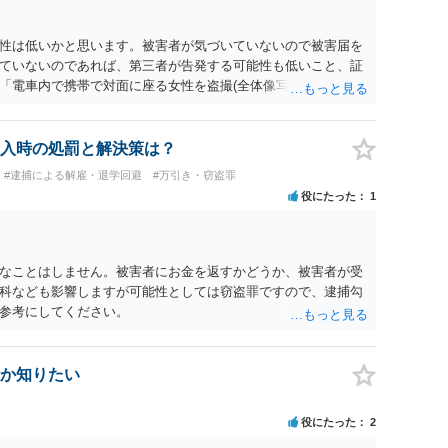
性は低いかと思います。被害者が気づいていないので被害届を
ていないのであれば、第三者が告発する可能性も低いこと、証
「電車内で携帯で対面に座る女性を盗撮(全体像写真1枚と5秒程
ど強調したものではありません。」とありますが、少なくとも捜
逮捕勾留されるケースが私の弁護経験では多くなった印象です
惑防止条例違反になることもあります）。2度としないことを
入時の処罰と解決策は？
。
#逮捕による解雇・退学回避
#万引き・窃盗罪
役にたった
1
なことはしません。被害者にお金を返すかどうか、被害者が受
科なども影響しますが可能性としては窃盗罪ですので、逮捕勾
参考にしてください。
か知りたい
役にたった
2