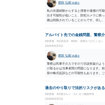
肥田 弘昭
弁護士
私の弁護経験からすると捜査や逮捕の可能
出す可能性が低いこと、防犯カメラに映っ
拠は削除されていることからです。但し、
度の動画)してしまいました。下着や胸な
査段階では性的姿態等撮影罪の被疑事実で
（最終的には不起訴ないし各都道府県の迷
アルバイト先での金銭問題、警察介
お勧めいたします。ご参考にしてください
#加害者
#示談交渉
#前科・前歴をつけたくない
2026年8月5日
肥田 弘昭
弁護士
警察は民事不介入ですので示談斡旋のよう
け取るかは当事者間の問題になります。前
留や略式起訴などの可能性もあります。ご
過去のやり取りで法的リスクがある
#加害者
#児童ポルノ・わいせつ物頒布等
2026年8月5日