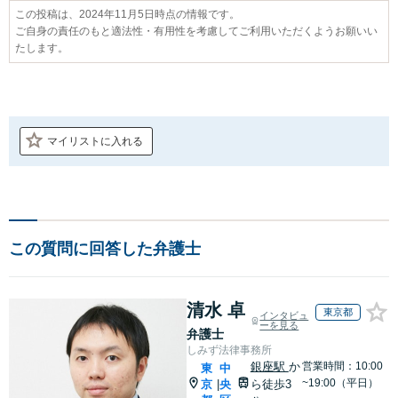
この投稿は、2024年11月5日時点の情報です。
ご自身の責任のもと適法性・有用性を考慮してご利用いただくようお願いい
たします。
マイリストに入れる
この質問に回答した弁護士
清水 卓
東京都
インタビュ
ーを見る
弁護士
しみず法律事務所
銀座駅
か
営業時間：10:00
東
中
~19:00（平日）
京
央
ら徒歩3
|