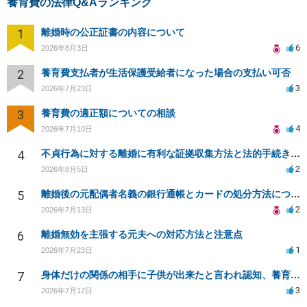
養育費の法律Q&Aランキング
1
離婚時の公正証書の内容について
6
2026年8月3日
2
養育費支払者が生活保護受給者になった場合の支払い可否
3
2026年7月23日
3
養育費の適正額についての相談
4
2026年7月10日
4
不貞行為に対する離婚に有利な証拠収集方法と法的手続きについて
2
2026年8月5日
5
離婚後の元配偶者名義の銀行通帳とカードの処分方法について
2
2026年7月13日
6
離婚無効を主張する元夫への対応方法と注意点
1
2026年7月23日
7
身体だけの関係の相手に子供が出来たと言われ認知、養育費を要求されているが自身の子供か分からない
3
2026年7月17日