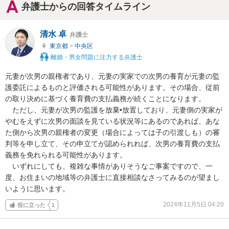
弁護士からの回答タイムライン
清水 卓
弁護士
東京都
>
中央区
離婚・男女問題に注力する弁護士
元妻が次男の親権者であり、元妻の実家での次男の養育が元妻の監
護委託によるものと評価される可能性があります。その場合、従前
の取り決めに基づく養育費の支払義務が続くことになります。

　ただし、元妻が次男の監護を放棄•放置しており、元妻側の実家が
やむをえずに次男の面談を見ている状況等にあるのであれば、あな
た側から次男の親権者の変更（場合によっては子の引渡しも）の審
判等を申し立て、その申立てが認められれば、次男の養育費の支払
義務を免れられる可能性があります。

　いずれにしても、複雑な事情がありそうなご事案ですので、一
度、お住まいの地域等の弁護士に直接相談なさってみるのが望まし
いように思います。
2024年11月5日 04:20
役に立った
1