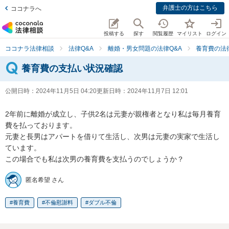
弁護士の方はこちら
ココナラへ
投稿する
探す
閲覧履歴
マイリスト
ログイン
ココナラ法律相談
法律Q&A
離婚・男女問題の法律Q&A
養育費の法
養育費の支払い状況確認
公開日時：
2024年11月5日 04:20
更新日時：
2024年11月7日 12:01
2年前に離婚が成立し、子供2名は元妻が親権者となり私は毎月養育
費を払っております。

元妻と長男はアパートを借りて生活し、次男は元妻の実家で生活し
ています。

この場合でも私は次男の養育費を支払うのでしょうか？
匿名希望 さん
養育費
不倫慰謝料
ダブル不倫