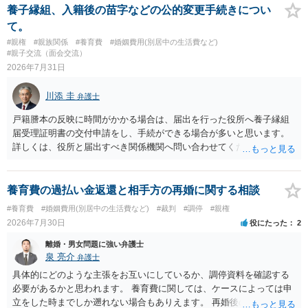
療費その他これに類する特別支出を念頭に置いた条項と読むのが自然
養子縁組、入籍後の苗字などの公的変更手続きについ
です。したがって、大学の入学金、授業料、受験費用などの教育費に
て。
ついてまで、「この条項があるから当然に半額を請求できる」とまで
#親権
#親族関係
#養育費
#婚姻費用(別居中の生活費など)
は言いにくいと思われます。なお、通常、大学進学費用をどこまで負
#親子交流（面会交流）
担すべきかについては、離婚時の合意内容のほか、子どもの年齢、大
2026年7月31日
学進学についての父母の認識、父母の学歴・収入・資産状況、進学先
や費用などを踏まえて個別に検討することになります。公正証書の他
川添 圭
弁護士
の条項において、養育費の終期についてどのように定められている
か、大学進学に関する定めの有無、「教育費」「進学費用」に関する
戸籍謄本の反映に時間がかかる場合は、届出を行った役所へ養子縁組
定めの有無等について確認する必要があると考えられます。
届受理証明書の交付申請をし、手続ができる場合が多いと思います。
詳しくは、役所と届出すべき関係機関へ問い合わせてください。
養育費の過払い金返還と相手方の再婚に関する相談
#養育費
#婚姻費用(別居中の生活費など)
#裁判
#調停
#親権
2026年7月30日
役にたった
2
離婚・男女問題に強い弁護士
泉 亮介
弁護士
具体的にどのような主張をお互いにしているか、調停資料を確認する
必要があるかと思われます。 養育費に関しては、ケースによっては申
立をした時までしか遡れない場合もありえます。 再婚後の相手方の行