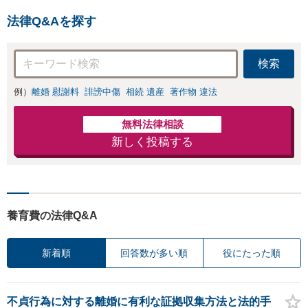
し・認知・親子関
「刑事裁判のニーズにも対
係不存在確認など
法律Q&Aを探す
応」【休日・夜間相談可】
もご相談下さい
【子連れ相談可】
検索
例）
離婚 慰謝料
誹謗中傷
相続 遺産
著作物 違法
無料法律相談
新しく投稿する
養育費の法律Q&A
新着順
回答数が多い順
役にたった順
不貞行為に対する離婚に有利な証拠収集方法と法的手