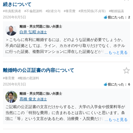
続きについて
#有責配偶者
#不倫慰謝料
#財産分与
#養育費
#異性関係(不貞等)
#離婚協議
2026年8月5日
役にたった
2
離婚・男女問題に強い弁護士
白井 弘昭
弁護士
＞こちらに有利に離婚するには、どのような証拠が必要でしょうか。
不貞の証拠としては、ライン、カカオのやり取りだけでなく、ホテル
に行った証拠、複数回マンションに滞在した証拠などが有効です。 不
貞の証拠があれば、離婚をさらに有利に進める（離婚したい時期に離
婚する、慰謝料をとるなど）ことができると思われます。 ただし、不
貞発覚後、長期間同居を続けると、不貞を許したとの評価につながる
離婚時の公正証書の内容について
場合がありますので、ご注意ください。 以上、ご参考まで。
#養育費
#離婚の慰謝料
2026年8月3日
役にたった
6
離婚・男女問題に強い弁護士
髙橋 俊太
弁護士
ご記載の公正証書の文言だけからすると、大学の入学金や授業料等が
当然にこの「特別な費用」に含まれるとは言いにくいと思います。条
項に「等」という文言があるため、治療費・入院費だけに限定される
わけではありませんが、その前に「病気・事故に伴う費用」と明記さ
れていますので、通常は、病気や事故によって臨時に必要となった医