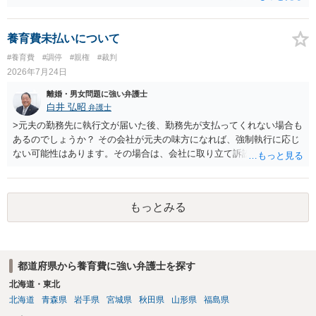
動がどのようなものであったのかも重要であるため、相手が再婚後の
養育費に関するやりとり等があればそちらについても確認する必要が
あるでしょう。 公開相談の場での回答よりも個別に弁護士にご相談さ
養育費未払いについて
れることをお勧めいたします。
#養育費
#調停
#親権
#裁判
2026年7月24日
離婚・男女問題に強い弁護士
白井 弘昭
弁護士
>元夫の勤務先に執行文が届いた後、勤務先が支払ってくれない場合も
あるのでしょうか？ その会社が元夫の味方になれば、強制執行に応じ
ない可能性はあります。その場合は、会社に取り立て訴訟を行うこと
で、会社から取り立てることができます。 その他、預金を探して差し
押さえ、元夫名義の車の差し押さえ競売などを検討します。 ＞何もで
きなかった場合は、公正証書の原本は戻ってくるのでしょうか？ 取れ
もっとみる
ても取れなくても、執行裁判所に原本の還付請求を行えば還付されま
す。 ＞他の弁護士さんに再度依頼できるのでしょうか？ できます。た
だ、取れなかった場合に取り立て訴訟等を起こしてもらえば、他の弁
護士に頼む必要は無いでしょう。 以上、ご参考まで。
都道府県から養育費に強い弁護士を探す
北海道・東北
北海道
青森県
岩手県
宮城県
秋田県
山形県
福島県