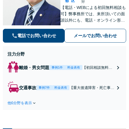
都
区
分
【電話・WEBによる初回無料相談も
可】弊事務所では、来所頂いての面
談以外にも、電話・オンライン形式
での初回無料相談も実施中。すぐに
弁護士にご相談頂くことで、今のご
電話でお問い合わせ
メールでお問い合わせ
不安が和らぐとともに、問題解決の
ために前に進むことができます。
注力分野
離婚・男女問題
【初回相談無料】
事例1件
料金表有
【電話・オンライ
ン相談対応】あな
たにとって有利な
交通事故
【重大後遺障害・死亡事案
事例7件
料金表有
条件で離婚ができ
などの実績多数】「被害者
るよう、経験豊富
救済を第一に」一日でも早
な弁護士が多角的
他6分野を表示
く日常を取り戻せるよう、
な視点でアドバイ
私が力になります【初回相
ス「親権・監護
談無料】【電話・オンライ
権・面会交流に実
ン相談対応】「スピード対
績あり」子の引渡
応・納得できる解決を」