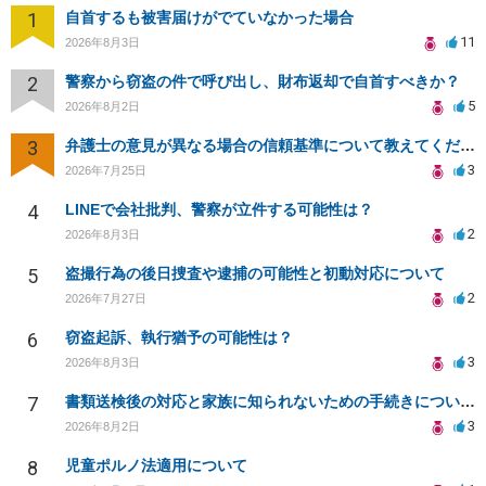
1
自首するも被害届けがでていなかった場合
11
2026年8月3日
2
警察から窃盗の件で呼び出し、財布返却で自首すべきか？
5
2026年8月2日
3
弁護士の意見が異なる場合の信頼基準について教えてください
3
2026年7月25日
4
LINEで会社批判、警察が立件する可能性は？
2
2026年8月3日
5
盗撮行為の後日捜査や逮捕の可能性と初動対応について
2
2026年7月27日
6
窃盗起訴、執行猶予の可能性は？
3
2026年8月3日
7
書類送検後の対応と家族に知られないための手続きについて相談
3
2026年8月2日
8
児童ポルノ法適用について