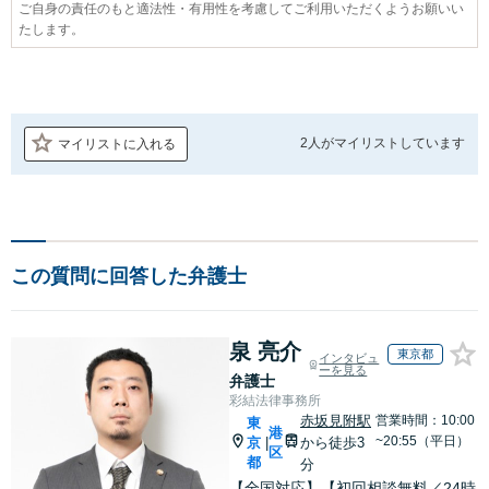
ご自身の責任のもと適法性・有用性を考慮してご利用いただくようお願いい
たします。
2人が
マイリストしています
マイリストに入れる
この質問に回答した弁護士
泉 亮介
東京都
インタビュ
ーを見る
弁護士
彩結法律事務所
赤坂見附駅
営業時間：10:00
東
港
~20:55（平日）
京
から徒歩3
|
区
都
分
【全国対応】【初回相談無料／24時