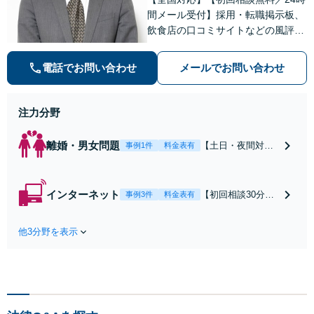
間メール受付】採用・転職掲示板、
飲食店の口コミサイトなどの風評被
害対策など実績あり！【刑事】犯罪
の種類を問わず相談可。可能な限り
電話でお問い合わせ
メールでお問い合わせ
早期対応で駆けつけサポート【労
働】不当解雇・残業代請求はおまか
せください
注力分野
離婚・男女問題
【土日・夜間対応
事例1件
料金表有
可】【初回相談30
分無料】「相手方
から書面を提示さ
インターネット
【初回相談30分無
事例3件
料金表有
れたら、サインす
料】状況に応じて
る前にご相談を」
手段を使い分け、
経験豊富な弁護士
他3分野を表示
適切な方法で投稿
が全力で交渉にあ
の削除・発信者情
たります！相手方
報開示請求をおこ
と直接話す精神的
ないます「企業や
負担を軽減「弁護
お店の風評被害対
士の交渉で慰謝料
策／売り上げ低下
金額アップ／減額