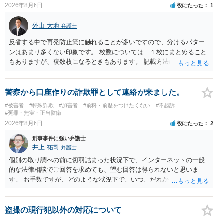
2026年8月6日
役にたった
1
外山 大地
弁護士
反省する中で再発防止策に触れることが多いですので、分けるパター
ンはあまり多くない印象です。 枚数については、１枚にまとめること
もありますが、複数枚になるときもあります。 記載方法については、
手書きかどうかで裁判官に与える印象が大きく変わることはないと思
います。 したがいまして、いずれも良いかと考えます。
警察から口座作りの詐欺罪として連絡が来ました。
#被害者
#特殊詐欺
#加害者
#前科・前歴をつけたくない
#不起訴
#冤罪・無実・正当防衛
2026年8月6日
役にたった
2
刑事事件に強い弁護士
井上 祐司
弁護士
個別の取り調べの前に切羽詰まった状況下で、インターネットの一般
的な法律相談でご回答を求めても、望む回答は得られないと思いま
す。 お手数ですが、どのような状況下で、いつ、だれからどのような
経緯で口座の提供を頼まれ開設したか、それによる詐欺等の収益がど
の程度だと聞いているのかということについて、お近くで詳細な法律
相談を受けられたうえで対処方法を探された方がよいと思われます。
盗撮の現行犯以外の対応について