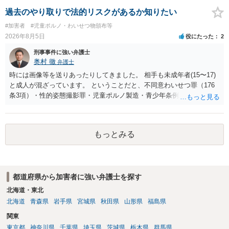
過去のやり取りで法的リスクがあるか知りたい
#加害者
#児童ポルノ・わいせつ物頒布等
2026年8月5日
役にたった
2
刑事事件に強い弁護士
奥村 徹
弁護士
時には画像等を送りあったりしてきました。 相手も未成年者(15〜17)
と成人が混ざっています。 ということだと、不同意わいせつ罪（176
条3項）・性的姿態撮影罪・児童ポルノ製造・青少年条例違反（わいせ
つ行為 児童ポルノ要求）などが検討されます。 重い罪もあるの
で、警察にバレれば、それなりの捜査を受けるでしょう。
もっとみる
都道府県から加害者に強い弁護士を探す
北海道・東北
北海道
青森県
岩手県
宮城県
秋田県
山形県
福島県
関東
東京都
神奈川県
千葉県
埼玉県
茨城県
栃木県
群馬県