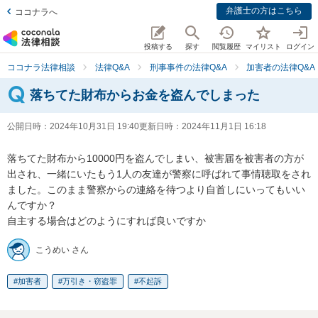
弁護士の方はこちら
ココナラへ
投稿する
探す
閲覧履歴
マイリスト
ログイン
ココナラ法律相談
法律Q&A
刑事事件の法律Q&A
加害者の法律Q&A
落ちてた財布からお金を盗んでしまった
公開日時：
2024年10月31日 19:40
更新日時：
2024年11月1日 16:18
落ちてた財布から10000円を盗んでしまい、被害届を被害者の方が
出され、一緒にいたもう1人の友達が警察に呼ばれて事情聴取をされ
ました。このまま警察からの連絡を待つより自首しにいってもいい
んですか？

自主する場合はどのようにすれば良いですか
こうめい さん
加害者
万引き・窃盗罪
不起訴