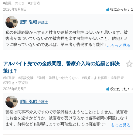
一般論でいえば、任意取り調べの場合、ＩＣレコーダーを持参して取
#盗撮・のぞき
#加害者
り調べ内容を録音することは必須だと考えます。
2026年8月6日
役にたった
1
肥田 弘昭
弁護士
私の弁護経験からすると捜査や逮捕の可能性は低いかと思います。被
害者が気づいていないので被害届を出す可能性が低いこと、防犯カメ
ラに映っていないのであれば、第三者が告発する可能性も低いこと、
証拠は削除されていることからです。但し、「電車内で携帯で対面に
座る女性を盗撮(全体像写真1枚と5秒程度の動画)してしまいました。下
着や胸など強調したものではありません。」とありますが、少なくと
アルバイト先での金銭問題、警察介入時の処罰と解決
も捜査段階では性的姿態等撮影罪の被疑事実で逮捕勾留されるケース
策は？
が私の弁護経験では多くなった印象です（最終的には不起訴ないし各
#加害者
#示談交渉
#前科・前歴をつけたくない
#逮捕による解雇・退学回避
都道府県の迷惑防止条例違反になることもあります）。2度としないこ
#万引き・窃盗罪
とをお勧めいたします。ご参考にしてください。
2026年8月5日
役にたった
1
肥田 弘昭
弁護士
警察は民事不介入ですので示談斡旋のようなことはしません。被害者
にお金を返すかどうか、被害者が受け取るかは当事者間の問題になり
ます。前科なども影響しますが可能性としては窃盗罪ですので、逮捕
勾留や略式起訴などの可能性もあります。ご参考にしてください。