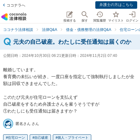
弁護士の方はこちら
ココナラへ
投稿する
探す
閲覧履歴
マイリスト
ログイン
ココナラ法律相談
法律Q&A
借金・債務整理の法律Q&A
住宅ローン
元夫の自己破産。わたしに受任通知は届くのか
公開日時：
2024年10月30日 06:21
更新日時：
2024年11月2日 07:40
離婚しています。

養育費の未払いが続き、一度口座を指定して強制執行しましたが全
額は回収できませんでした。

このたび元夫が住宅ローンを支払えず

自己破産をするため弁護士さんを雇うそうですが

①わたしにも受任通知は届きますか？
匿名さん さん
住宅ローン
自己破産
個人・プライベート