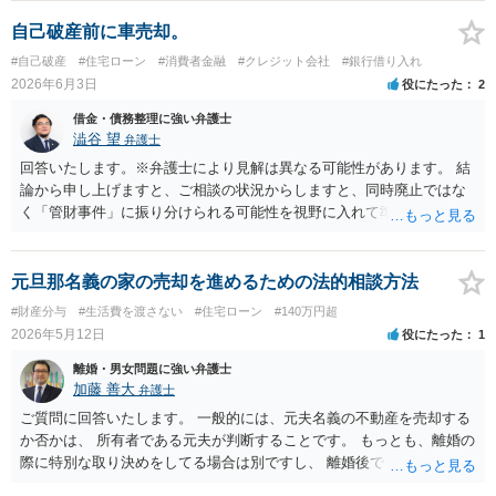
ることになり、元奥様やお子さんは居住を継続することは難しくなり
2025年7月31日、ただし対象不動産の売却が終わっていない場合は1年
ます（競落人や譲渡を受けた第三者と賃貸借契約を締結できれば、居
を上限に延長することがあるとされています。 当初満了日が令和７年
自己破産前に車売却。
住を継続することができる可能性も、一応あります。）。ですが、そ
７月３１日でしたが、令和７年6月に延長通知がなされて償還期限が令
#自己破産
#住宅ローン
#消費者金融
#クレジット会社
#銀行借り入れ
れは元奥様がこの建物の所有者でない以上、仕方のないことです。
和８年７月３１日になっております。その後、令和７年９月頃になる
2026年6月3日
役にたった
2
なお、元奥様との関係は悪くなるでしょうが、離婚されている以上、
と、分配金の支払いも停止しており、状況としては厳しい状況にある
元奥様の生活はご自身で立てていただくより外ありません。但し、今
と思われます。 また、内容証明郵便や解除のメールを送付されている
借金・債務整理に強い弁護士
後の養育費の増額請求等を受ける可能性はあります。貴殿の経済状況
とのことですが、残念ながら、現在の都市綜研インベストファンド
澁谷 望
弁護士
で可能な範囲で養育費を支払うことで、お子様の生活を維持できるよ
は、任意の請求や解除通知に対して積極的に対応している状況にはあ
回答いたします。※弁護士により見解は異なる可能性があります。 結
う努力されるしか無いと思います。 なお、破産申立代理人は、通常
りません。実際、弁護士名で送付した内容証明に対しても何ら回答が
論から申し上げますと、ご相談の状況からしますと、同時廃止ではな
債権者との対応は行います。その範囲で元奥様との連絡窓口にはなっ
ないケースが少なくありません。そのため、現状では、内容証明やメ
く「管財事件」に振り分けられる可能性を視野に入れて準備を進める
てもらえると思いますが、あくまで破産手続に必要な範囲で、破産手
ールのみで返還を受けることは難しく、法的手続を取らなければ実質
のが現実的な見通しとなります。 理由としては、気になさっておられ
続の期間中だけになります。また、破産裁判所が選任する破産管財人
的に交渉のテーブルにも乗らないというのが実情です。 ご相談の「み
るように半年前に車を売却して手元に残った約95万円の使途（本当に
が就任して任意売却の手続を進めることになると思いますので、立ち
んなで大家さん43号」については、令和８年７月３１日が償還期限到
生活費として適切に使われたか、特定の相手だけに優先して返済して
元旦那名義の家の売却を進めるための法的相談方法
退きの話は破産管財人と元奥様の間で行われることになると思いま
来の時期になると思われますので、解除による出資金返還請求をしな
いないかなど）について、裁判所や管財人による調査が必要と判断さ
#財産分与
#生活費を渡さない
#住宅ローン
#140万円超
す。
がら、期間満了による償還請求訴訟もにらんだ形で訴訟提起をするこ
れやすいためです。また、残債務も700万円と高いのも理由に挙げられ
2026年5月12日
役にたった
1
とが考えられます。もっとも、現在は都市綜研インベストファンドと
ます。 任意売却については、売却価格の相当性が問題になる可能性が
の間で裁判上の和解が成立した案件についても、和解で約束された分
ありますので、もし弁護士に依頼なさっていないようならばご依頼な
離婚・男女問題に強い弁護士
割金の支払いが遅延しているとの報告が複数寄せられています。した
さって方針決定なさるのがよいかと思います。
加藤 善大
弁護士
がって、訴訟を提起したとしても必ず回収できるとは申し上げられま
ご質問に回答いたします。 一般的には、元夫名義の不動産を売却する
せん。 しかしながら、 ①会社から返答がない ②任意交渉が機能して
か否かは、 所有者である元夫が判断することです。 もっとも、離婚の
いない ③資金繰り上のご事情がある ④償還期限が到来する という現
際に特別な取り決めをしてる場合は別ですし、 離婚後でも、２年以内
状を踏まえますと、何もせずに待ち続けるよりは、リスクを承知の上
であれば、 結婚期間中に築いた財産を双方で分ける財産分与を求める
でも訴訟提起を検討する方がよいケースではないかと考えておりま