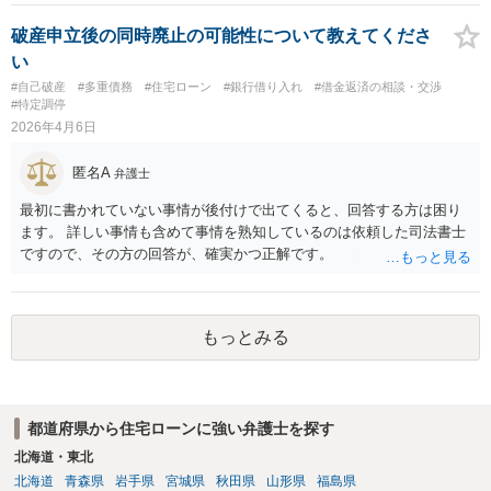
ことができ、 その中で、売却を求めることができる場合もあります。
す。何もしなければ回収をすることはできません。みんなで大家さん4
ご質問に対する回答は以上ですが、可能であれば、ご依頼になるかは
破産申立後の同時廃止の可能性について教えてくださ
3号については、「アグレボセンターで何らかの事業が行われていた
別にして、お近くの弁護士に直接相談されて、ご自身の状況で、元夫
い
か」ではなく、「その事業が巨額の賃料を支払えるだけの実体を持っ
名義の売却を求めることができるかどうか等についてアドバイスを求
ていたのか。そして賃料はどこから出ていたのか」という点はかなり
#自己破産
#多重債務
#住宅ローン
#銀行借り入れ
#借金返済の相談・交渉
めることをおすすめいたします。 （初回相談料無料で対応している弁
#特定調停
の疑念があるところです。
護士がいるとおもいますので、探してみてください。） ご参考にして
2026年4月6日
いただけますと幸いです。
匿名A
弁護士
最初に書かれていない事情が後付けで出てくると、回答する方は困り
ます。 詳しい事情も含めて事情を熟知しているのは依頼した司法書士
ですので、その方の回答が、確実かつ正解です。
もっとみる
都道府県から住宅ローンに強い弁護士を探す
北海道・東北
北海道
青森県
岩手県
宮城県
秋田県
山形県
福島県