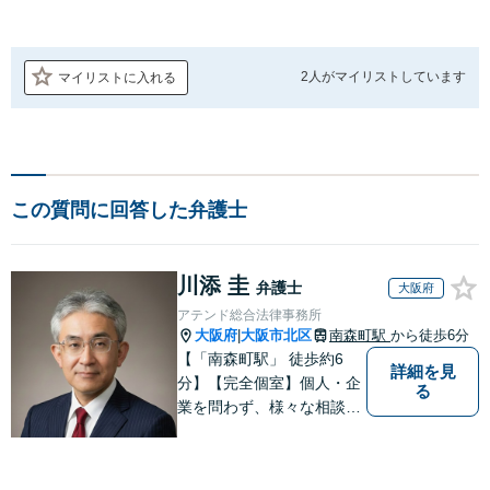
2人が
マイリストしています
マイリストに入れる
この質問に回答した弁護士
川添 圭
弁護士
大阪府
アテンド総合法律事務所
大阪府
大阪市北区
南森町駅
から徒歩6分
|
【「南森町駅」 徒歩約6
詳細を見
分】【完全個室】個人・企
る
業を問わず、様々な相談を
受け付けております。解決
へ向けて、適切なアドバイ
スをさせていただきます。