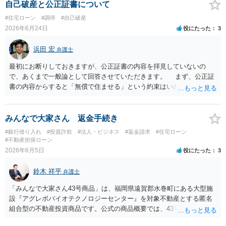
自己破産と公正証書について
#住宅ローン
#調停
#自己破産
2026年6月24日
役にたった
3
浜田 宏
弁護士
最初にお断りしておきますが、公正証書の内容を拝見していないの
で、あくまで一般論として回答させていただきます。 まず、公正証
書の内容からすると「無償で住ませる」という約束はいわゆる使用貸
借契約ということになると思います。もし賃料を支払って住まわせる
ということであれば建物賃貸借になり、賃借人（元奥様＋お子さん）
に借地借家法上の保護及び抵当権より先に設定された賃貸借契約であ
みんなで大家さん 返金手続き
れば抵当権者にも対抗できます。しかし、建物は離婚による公正証書
#銀行借り入れ
#投資詐欺
#法人・ビジネス
#返金請求
#住宅ローン
作成よりも前にローンで購入されたものと思われますので、仮に賃貸
#不動産担保ローン
借契約が設定されていたとしても、奥様の賃借権は抵当権者（ローン
2026年6月5日
役にたった
3
債権者、保証会社）に対抗できません。 そして、貴殿が離婚後に自
己破産するかどうかは、そもそも離婚の際に締結した公正証書で元奥
鈴木 祥平
弁護士
様と約束できる事柄ではありません。貴殿の経済状態が悪くなり、破
産せざるを得なくなった場合には、経済的再起更生のために自己破産
「みんなで大家さん43号商品」は、福岡県遠賀郡水巻町にある大型施
を申し立てることはやむを得ないことであり、そのこと自体が奥様と
設『アグレボバイオテクノロジーセンター』を対象不動産とする匿名
の公正証書での約束に違反することにはならないと思います。 もち
組合型の不動産投資商品です。公式の商品概要では、43号は想定利回
ろん、貴殿所有のご自宅は任意売却なり競売により第三者に譲渡され
り7.0％、運用期間5年1か月、1口100万円の商品とされ、当初満了日は