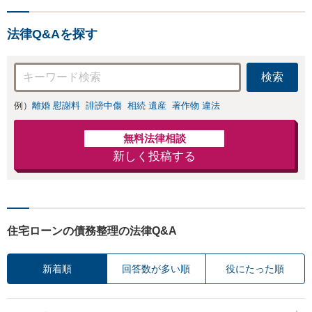
法律Q&Aを探す
検索
例）
離婚 慰謝料
誹謗中傷
相続 遺産
著作物 違法
無料法律相談
新しく投稿する
住宅ローンの債務整理の法律Q&A
新着順
回答数が多い順
役にたった順