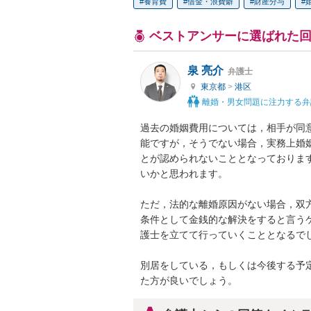
養育費
借金・浪費癖
財産分与
ベストアンサーに選ばれた
泉 亮介
弁護士
東京都
>
港区
離婚・男女問題に注力する弁
過去の婚姻費用については，相手が同
能ですが，そうでない場合，実務上婚
とが認められないこととなっておりま
いかと思われます。

ただ，法的な離婚原因がない場合，双
条件として金銭的な解決をすると言う
護士を立てて行っていくこととなるでし
別居をしている，もしくは今後する予
た方が良いでしょう。