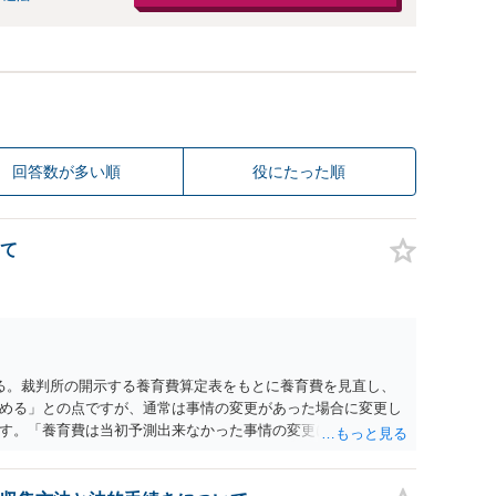
回答数が多い順
役にたった順
て
る。裁判所の開示する養育費算定表をもとに養育費を見直し、
める」との点ですが、通常は事情の変更があった場合に変更し
す。「養育費は当初予測出来なかった事情の変更により双方協
」が含まれているので、私に収入が入った事は相手に通知が行
養育費の見直しは適宜出来るかと思うのですが違うのでしょう