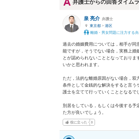
弁護士からの回答タイム
泉 亮介
弁護士
東京都
>
港区
離婚・男女問題に注力する弁
過去の婚姻費用については，相手が同
能ですが，そうでない場合，実務上婚
とが認められないこととなっておりま
いかと思われます。

ただ，法的な離婚原因がない場合，双
条件として金銭的な解決をすると言う
護士を立てて行っていくこととなるでし
別居をしている，もしくは今後する予
た方が良いでしょう。
役に立った
0