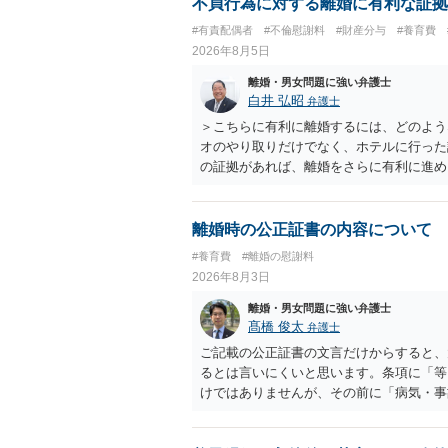
か？との点はそのとおりかと思います。養
不貞行為に対する離婚に有利な証拠
はあまりないです。ご参考にしてください
#有責配偶者
#不倫慰謝料
#財産分与
#養育費
2026年8月5日
離婚・男女問題に強い弁護士
白井 弘昭
弁護士
＞こちらに有利に離婚するには、どのよう
オのやり取りだけでなく、ホテルに行った
の証拠があれば、離婚をさらに有利に進め
きると思われます。 ただし、不貞発覚後
がありますので、ご注意ください。 以上
離婚時の公正証書の内容について
#養育費
#離婚の慰謝料
2026年8月3日
離婚・男女問題に強い弁護士
髙橋 俊太
弁護士
ご記載の公正証書の文言だけからすると、
るとは言いにくいと思います。条項に「等
けではありませんが、その前に「病気・事
によって臨時に必要となった医療費その他
す。したがって、大学の入学金、授業料、